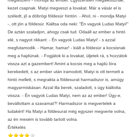
megteszem - mondja az ember. Egyszeriben megalkusznak,
kezet csapnak. Matyi megveszi a lovakat. Már a vásár el is
széledt, jő a döbrögi földesúr hintón. - Ahol, ni - mondja Matyi
-, ott jön a földesúr. Kiáltsa oda neki: "Én vagyok Ludas Matyi!"
De aztán szaladjon, ahogy csak tud. Odaáll az ember a hintó
elé, s nagyot rikkant: - Én vagyok Ludas Matyi! - s azzal
megfutamodik. - Hamar, hamar! - kiált a földesúr a kocsisnak
meg a hajdúnak. - Fogjátok ki a lovakat, üljetek rá, s hozzátok
vissza azt a gazembert! Amint a kocsis meg a hajdú lóra
kerekedett, s az ember után iramodott, Matyi is ott termett a
hintó mellett, s megrakta a földesurat harmadszor is, amúgy
magyarmiskásan. Azzal illa berek, szaladott, s úgy kiáltotta
vissza: - Én vagyok Ludas Matyi, nem az az ember! Úgy-e,
beváltottam a szavamat?! Harmadszor is megvertelek a
ludakért! Ha Matyi a földesurat még egyszer megverte volna,
az én mesém is tovább tartott volna.
Értékelés