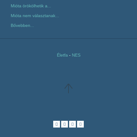
Mióta örökölhetik a...
Mióta nem választanak...
Bővebben...
Életfa
-
NES