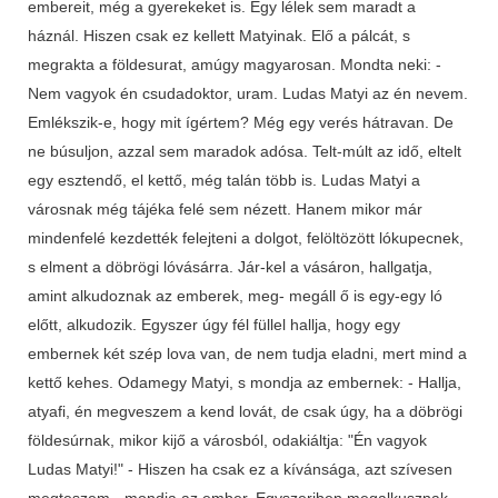
embereit, még a gyerekeket is. Egy lélek sem maradt a
háznál. Hiszen csak ez kellett Matyinak. Elő a pálcát, s
megrakta a földesurat, amúgy magyarosan. Mondta neki: -
Nem vagyok én csudadoktor, uram. Ludas Matyi az én nevem.
Emlékszik-e, hogy mit ígértem? Még egy verés hátravan. De
ne búsuljon, azzal sem maradok adósa. Telt-múlt az idő, eltelt
egy esztendő, el kettő, még talán több is. Ludas Matyi a
városnak még tájéka felé sem nézett. Hanem mikor már
mindenfelé kezdették felejteni a dolgot, felöltözött lókupecnek,
s elment a döbrögi lóvásárra. Jár-kel a vásáron, hallgatja,
amint alkudoznak az emberek, meg- megáll ő is egy-egy ló
előtt, alkudozik. Egyszer úgy fél füllel hallja, hogy egy
embernek két szép lova van, de nem tudja eladni, mert mind a
kettő kehes. Odamegy Matyi, s mondja az embernek: - Hallja,
atyafi, én megveszem a kend lovát, de csak úgy, ha a döbrögi
földesúrnak, mikor kijő a városból, odakiáltja: "Én vagyok
Ludas Matyi!" - Hiszen ha csak ez a kívánsága, azt szívesen