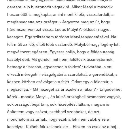
deresre, s jó huszonötöt vágtak rá. Mikor Matyi a második
huszonötöt is megkapta, amint ment kifelé, visszafordult, s
megfenyegette az uraságot: - Jegyezze meg az úr, hogy
háromszor veri ezt vissza Ludas Matyi! A földesúr nagyot
kacagott. Egy szikrát sem törődött Matyi fenyegetésével. Na,
telt-múlt az idő, eltelt több esztendő, Matyiből nagy legény lett,
megváltozott egészen. Egyszer hallja, hogy a földesuraság
kastélyt épít. Mit gondol, mit nem, felöltözik ácsmesternek,
bemegy a városba, egyenesen a földesúr udvarába, s ott
elkezdi méregetni, vizsgálgatni a szarufákat, a gerendákat, s
közben-közben csóválgatja a fejét. Odamegy a földesúr, s
megszólítja: - Mit nézeget az úr ezeken a fákon? - Engedelmet
kérek - mondja Matyi -, én külső országbeli ácsmester vagyok,
sok országot bejártam, sok házépítést láttam, magam is
építettem vagy százat, szebbnél szebbeket, de azt
mondhatom az úrnak, hogy ezek a fák nem valók erre a
kastélyra. Különb fák kellenek ide. - Hiszen ha csak az a baj -