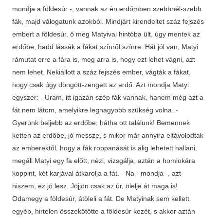
mondja a földesúr -, vannak az én erdőmben szebbnél-szebb
fák, majd válogatunk azokból. Mindjárt kirendeltet száz fejszés
embert a földesúr, ő meg Matyival hintóba ült, úgy mentek az
erdőbe, hadd lássák a fákat színről színre. Hát jól van, Matyi
rámutat erre a fára is, meg arra is, hogy ezt lehet vágni, azt
nem lehet. Nekiállott a száz fejszés ember, vágták a fákat,
hogy csak úgy döngött-zengett az erdő. Azt mondja Matyi
egyszer: - Uram, itt igazán szép fák vannak, hanem még azt a
fát nem látom, amelyikre legnagyobb szükség volna. -
Gyerünk beljebb az erdőbe, hátha ott találunk! Bemennek
ketten az erdőbe, jó messze, s mikor már annyira eltávolodtak
az emberektől, hogy a fák roppanását is alig lehetett hallani,
megáll Matyi egy fa előtt, nézi, vizsgálja, aztán a homlokára
koppint, két karjával átkarolja a fát. - Na - mondja -, azt
hiszem, ez jó lesz. Jöjjön csak az úr, ölelje át maga is!
Odamegy a földesúr, átöleli a fát. De Matyinak sem kellett
egyéb, hirtelen összekötötte a földesúr kezét, s akkor aztán