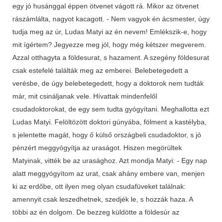
egy jó husánggal éppen ötvenet vágott rá. Mikor az ötvenet
rászámlálta, nagyot kacagott. - Nem vagyok én ácsmester, úgy
tudja meg az úr, Ludas Matyi az én nevem! Emlékszik-e, hogy
mit ígértem? Jegyezze meg jól, hogy még kétszer megverem.
Azzal otthagyta a földesurat, s hazament. A szegény földesurat
csak estefelé találták meg az emberei. Belebetegedett a
verésbe, de úgy belebetegedett, hogy a doktorok nem tudták
már, mit csináljanak vele. Hívattak mindenfelől
csudadoktorokat, de egy sem tudta gyógyítani. Meghallotta ezt
Ludas Matyi. Felöltözött doktori gúnyába, fölment a kastélyba,
s jelentette magát, hogy ő külső országbeli csudadoktor, s jó
pénzért meggyógyítja az uraságot. Hiszen megörültek
Matyinak, vitték be az urasághoz. Azt mondja Matyi: - Egy nap
alatt meggyógyítom az urat, csak ahány embere van, menjen
ki az erdőbe, ott ilyen meg olyan csudafüveket találnak:
amennyit csak leszedhetnek, szedjék le, s hozzák haza. A
többi az én dolgom. De bezzeg küldötte a földesúr az