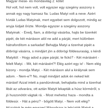
Magyar mese- és mondavilág 2. kötet
Hol volt, hol nem volt, volt egyszer egy szegény asszony s
annak egy nagy kamasz fia: Ludas Matyi volt a neve. Azért
hívták Ludas Matyinak, mert egyebet sem dolgozott, mindig az
anyja lúdjait őrizte. Mondja egyszer a szegény asszony
Matyinak: - Eredj, fiam, a döbrögi vásárba, hajts be tizenkét
pipét, de két máriáson alól ne add a párját, mert különben
hátrafordítom a sarkadat! Behajtja Matyi a tizenhat pipét a
döbrögi vásárra, s mindjárt jön a döbrögi földesuraság, s kérdi
Matyitól: - Hogy adod a pipe párját, te fickó? - Két máriásért -
felelt Matyi. - Mit, két máriásért?! Elég azért egy is! - Nem elég
bizony - mondja Matyi. - Két máriáson alul a királynak sem
adom. - Nem-e?! No, majd mindjárt adok én neked két
máriást! Azzal intett a pandúroknak, behajtatta mind a tizenhat
libát az udvarára, ott aztán Matyit lekapták a húsz körméről, s
jó huszonötöt vágtak rá. - Most mehetsz haza - mondta a
földesúr. - Hát a pénz? - bőgött Matyi. - Nem volt elég?
Húzzátok le még egyszer! Másodszor is lehúzták Matyit a