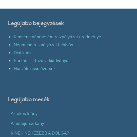
Legújabb bejegyzések
Kedvenc népmesém rajzpályázat eredménye
Népmese rajzpályázat felhívás
Diafilmek
Farkas L. Rozália kiadványai
Húsvéti locsolóversek
Legújabb mesék
Az okos leány
A hétfejű sárkány
KINEK NEHEZEBB A DOLGA?