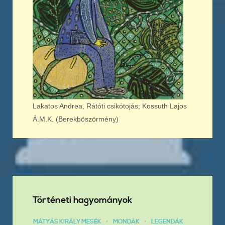
Lakatos Andrea, Rátóti csikótojás; Kossuth Lajos
Á.M.K. (Berekböszörmény)
Történeti hagyományok
MÁTYÁS KIRÁLY MESÉK
MONDÁK
LEGENDÁK