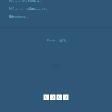
Mióta örökölhetik a...
Mióta nem választanak...
Bővebben...
Életfa
-
NES