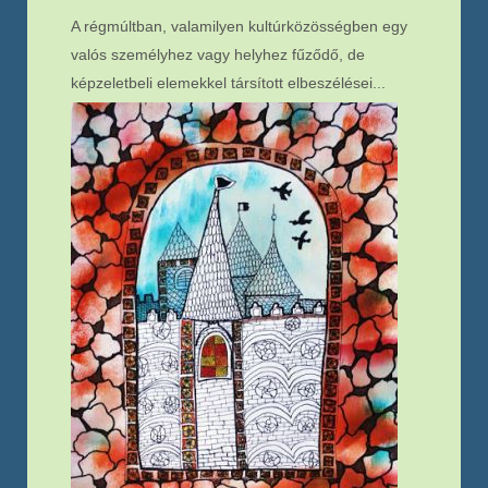
A régmúltban, valamilyen kultúrközösségben egy
valós személyhez vagy helyhez fűződő, de
képzeletbeli elemekkel társított elbeszélései...