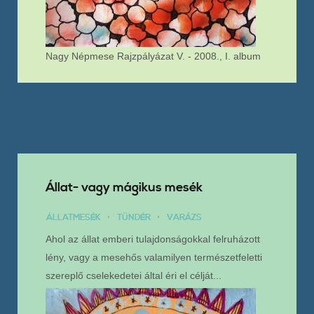
Nagy Népmese Rajzpályázat V. - 2008., I. album
Állat- vagy mágikus mesék
ÁLLATMESÉK
TÜNDÉR
VARÁZS
Ahol az állat emberi tulajdonságokkal felruházott
lény, vagy a mesehős valamilyen természetfeletti
szereplő cselekedetei által éri el célját...