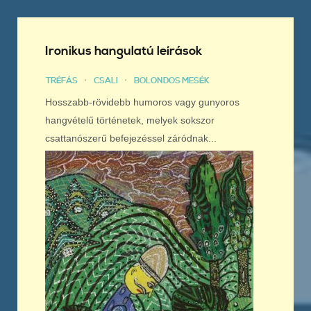
Ironikus hangulatú leírások
TRÉFÁS
CSALI
BOLONDOS MESÉK
Hosszabb-rövidebb humoros vagy gunyoros
hangvételű történetek, melyek sokszor
csattanószerű befejezéssel záródnak...