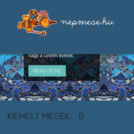
Válogatások a szájhagyomány
útján terjedő elbeszélésekből,
melyeket olyan ismert gyűjtők
állítottak össze, mint Benedek
Elek, Illyés Gyula, Arany László
vagy a Grimm fivérek.
READ MORE
KIEMELT MESÉK...