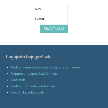
Legújabb bejegyzések
Kedvenc népmesém rajzpályázat eredménye
Népmese rajzpályázat felhívás
Diafilmek
Farkas L. Rozália kiadványai
Húsvéti locsolóversek