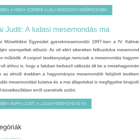
BEN: A MESÉK SZEREPE A LELKI EGÉSZSÉG MEGŐRZÉSÉBEN
ai Judit: A ludasi mesemondás ma
si Művelődési Egyesület gyerekmesemondói 1997-ben a IV. Kálm
őjén szerepeltek először. Az ott elért sikereken felbuzdulva mesemond
van működik. A csoport tevékenysége nemcsak a mesemondás hagyomá
rult ahhoz is, hogy a faluban kedvező változás ált be a mesehagyomá
 az elmúlt években a hagyományos mesemondók felújított tevékenysé
onális mesemondást kutatva és a mai állapotokat is megfigyelve kira
A következőkben erről szeretnék szólni.
BEN: RAFFAI JUDIT: A LUDASI MESEMONDÁS MA
egóriák