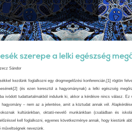
esék szerepe a lelki egészség me
szecz Sándor
ékkel kezdünk foglalkozni egy drogmegelőzési konferencián,[1] rögtön felve
esének[2] (és ezen keresztül a hagyománynak) a lelki egészség megőr
ba ivódott tudattartalmakból indulunk ki, akkor a kérdésre nincs válasz. Ez 
hagyomány – nem az a jelentése, amit a köztudat annak vél. Alapkérdések
 okoznak kultúránkban, oktató-nevelő munkánkban (családban és iskolá
lőzéssel kell foglalkozni, egyenes következménye annak, hogy kiestünk abb
ő műveltségnek nevezünk.