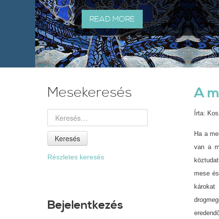
READ MORE
Mesekeresés
A m
Írta: Ko
Ha a mes
Keresés
van a m
Részletes keresés
köztudat
mese és 
károkat
drogmege
Bejelentkezés
eredend