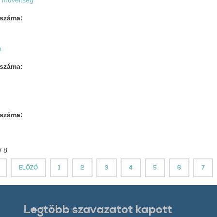
 műveltség
 száma:
n
 száma:
 száma:
/ 8
ELŐZŐ
1
2
3
4
5
6
7
Legtöbb szavazatot kapott