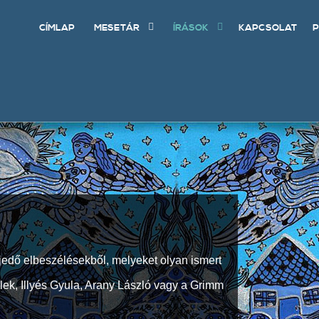
CÍMLAP
MESETÁR
ÍRÁSOK
KAPCSOLAT
P
jedő elbeszélésekből, melyeket olyan ismert
Elek, Illyés Gyula, Arany László vagy a Grimm