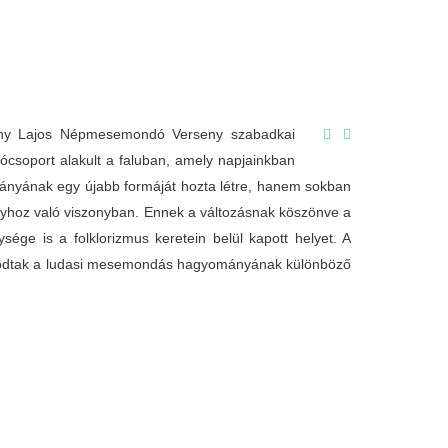
ány Lajos Népmesemondó Verseny szabadkai
ócsoport alakult a faluban, amely napjainkban
nyának egy újabb formáját hozta létre, hanem sokban
nyhoz való viszonyban. Ennek a változásnak köszönve a
ge is a folklorizmus keretein belül kapott helyet. A
jzolódtak a ludasi mesemondás hagyományának különböző