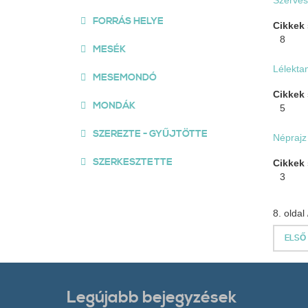
Szerves
FORRÁS HELYE
Cikkek
8
MESÉK
Lélekta
MESEMONDÓ
Cikkek
MONDÁK
5
SZEREZTE - GYŰJTÖTTE
Néprajz
SZERKESZTETTE
Cikkek
3
8. oldal 
ELSŐ
Legújabb bejegyzések