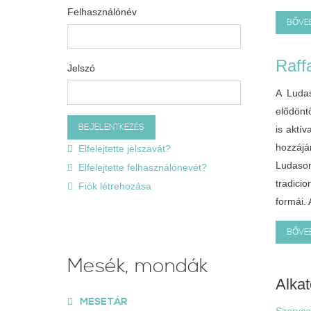
Felhasználónév
BŐVEB
Raff
Jelszó
A Luda
elődönt
is aktí
hozzájá
Elfelejtette jelszavát?
Ludason
Elfelejtette felhasználónevét?
tradici
Fiók létrehozása
formái. 
BŐVEB
Mesék, mondák
Alkat
MESETÁR