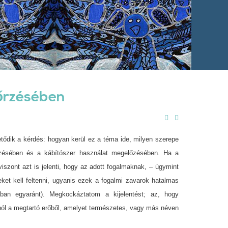
gőrzésében
tődik a kérdés: hogyan kerül ez a téma ide, milyen szerepe
zésében és a kábítószer használat megelőzésében. Ha a
viszont azt is jelenti, hogy az adott fogalmaknak, – úgymint
et kell feltenni, ugyanis ezek a fogalmi zavarok hatalmas
ban egyaránt). Megkockáztatom a kijelentést; az, hogy
ól a megtartó erőből, amelyet természetes, vagy más néven