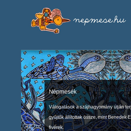
Népmesék
Válogatások a szájhagyomány útján ter
gyűjtők állítottak össze, mint Benedek 
fivérek.