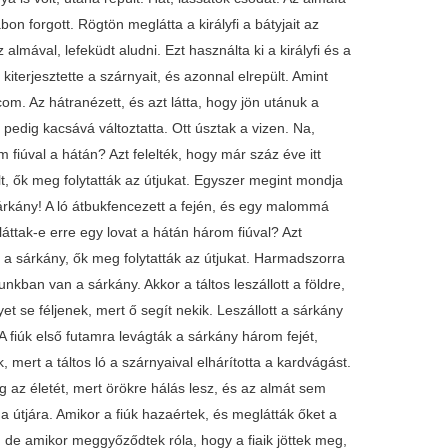
bon forgott. Rögtön meglátta a királyfi a bátyjait az
z almával, lefeküdt aludni. Ezt használta ki a királyfi és a
s kiterjesztette a szárnyait, és azonnal elrepült. Amint
com. Az hátranézett, és azt látta, hogy jön utánuk a
t pedig kacsává változtatta. Ott úsztak a vizen. Na,
 fiúval a hátán? Azt felelték, hogy már száz éve itt
t, ők meg folytatták az útjukat. Egyszer megint mondja
sárkány! A ló átbukfencezett a fején, és egy malommá
 láttak-e erre egy lovat a hátán három fiúval? Azt
ult a sárkány, ők meg folytatták az útjukat. Harmadszorra
kban van a sárkány. Akkor a táltos leszállott a földre,
t se féljenek, mert ő segít nekik. Leszállott a sárkány
. A fiúk első futamra levágták a sárkány három fejét,
mert a táltos ló a szárnyaival elhárította a kardvágást.
 az életét, mert örökre hálás lesz, és az almát sem
 útjára. Amikor a fiúk hazaértek, és meglátták őket a
, de amikor meggyőződtek róla, hogy a fiaik jöttek meg,