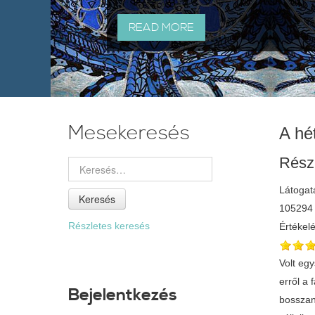
READ MORE
Mesekeresés
A hé
Rész
Látogat
Keresés
105294
Részletes keresés
Értékel
Volt egy
erről a 
Bejelentkezés
bosszant