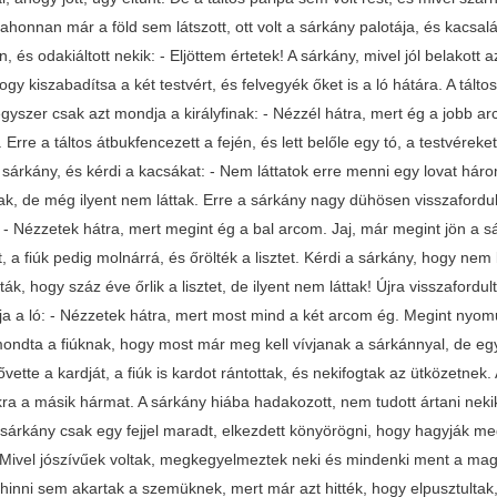
 ahonnan már a föld sem látszott, ott volt a sárkány palotája, és kacsalá
, és odakiáltott nekik: - Eljöttem értetek! A sárkány, mivel jól belakott a
hogy kiszabadítsa a két testvért, és felvegyék őket is a ló hátára. A tálto
egyszer csak azt mondja a királyfinak: - Nézzél hátra, mert ég a jobb ar
 Erre a táltos átbukfencezett a fején, és lett belőle egy tó, a testvéreke
sárkány, és kérdi a kacsákat: - Nem láttatok erre menni egy lovat három
ak, de még ilyent nem láttak. Erre a sárkány nagy dühösen visszafordul
: - Nézzetek hátra, mert megint ég a bal arcom. Jaj, már megint jön a 
t, a fiúk pedig molnárrá, és őrölték a lisztet. Kérdi a sárkány, hogy nem
ták, hogy száz éve őrlik a lisztet, de ilyent nem láttak! Újra visszaford
a a ló: - Nézzetek hátra, mert most mind a két arcom ég. Megint nyomun
ondta a fiúknak, hogy most már meg kell vívjanak a sárkánnyal, de egye
lővette a kardját, a fiúk is kardot rántottak, és nekifogtak az ütközetnek
a a másik hármat. A sárkány hiába hadakozott, nem tudott ártani nekik, 
 sárkány csak egy fejjel maradt, elkezdett könyörögni, hogy hagyják meg
l. Mivel jószívűek voltak, megkegyelmeztek neki és mindenki ment a maga
 hinni sem akartak a szemüknek, mert már azt hitték, hogy elpusztultak