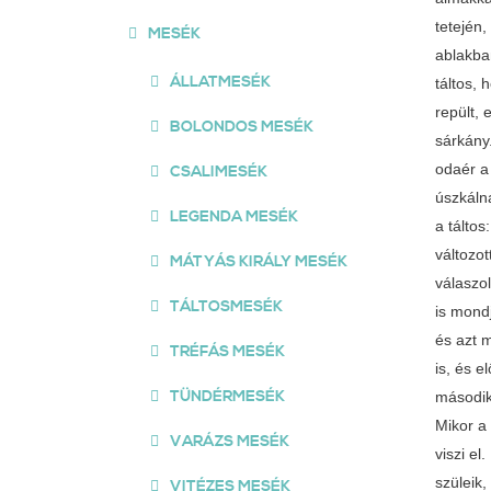
tetején,
MESÉK
ablakban
ÁLLATMESÉK
táltos, 
repült, 
BOLONDOS MESÉK
sárkány.
odaér a 
CSALIMESÉK
úszkáln
LEGENDA MESÉK
a táltos
változot
MÁTYÁS KIRÁLY MESÉK
válaszol
TÁLTOSMESÉK
is mondj
és azt m
TRÉFÁS MESÉK
is, és e
TÜNDÉRMESÉK
másodikr
Mikor a
VARÁZS MESÉK
viszi e
szüleik,
VITÉZES MESÉK