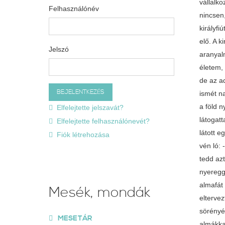
vállalko
Felhasználónév
nincsen,
királyfi
elő. A k
Jelszó
aranyal
életem,
de az ad
ismét na
a föld n
Elfelejtette jelszavát?
látogatt
Elfelejtette felhasználónevét?
látott e
Fiók létrehozása
vén ló: 
tedd az
nyeregge
almafát 
Mesék, mondák
eltervez
sörényéb
MESETÁR
almákkal