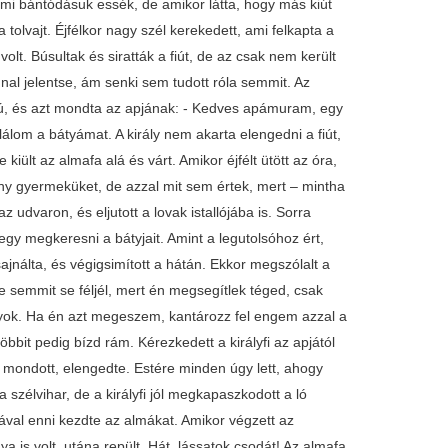
valami bántódásuk essék, de amikor látta, hogy más kiút
 tolvajt. Éjfélkor nagy szél kerekedett, ami felkapta a
olt. Búsultak és siratták a fiút, de az csak nem került
onnal jelentse, ám senki sem tudott róla semmit. Az
 fiú, és azt mondta az apjának: - Kedves apámuram, egy
om a bátyámat. A király nem akarta elengedni a fiút,
kiült az almafa alá és várt. Amikor éjfélt ütött az óra,
gény gyermeküket, de azzal mit sem értek, mert – mintha
z udvaron, és eljutott a lovak istallójába is. Sorra
egy megkeresni a bátyjait. Amint a legutolsóhoz ért,
ajnálta, és végigsimított a hátán. Ekkor megszólalt a
te semmit se féljél, mert én megsegítlek téged, csak
gyok. Ha én azt megeszem, kantározz fel engem azzal a
 többit pedig bízd rám. Kérezkedett a királyfi az apjától
ló mondott, elengedte. Estére minden úgy lett, ahogy
 a szélvihar, de a királyfi jól megkapaszkodott a ló
jával enni kezdte az almákat. Amikor végzett az
ya is volt, utána repült. Hát, lássatok csodát! Az almafa