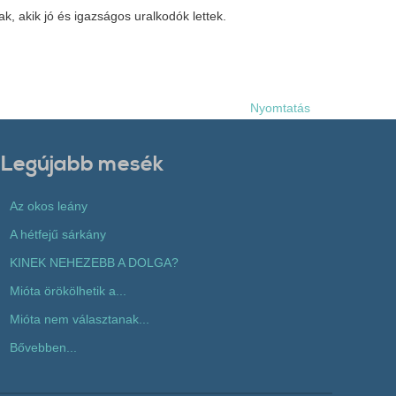
nak, akik jó és igazságos uralkodók lettek.
Nyomtatás
Legújabb mesék
Az okos leány
A hétfejű sárkány
KINEK NEHEZEBB A DOLGA?
Mióta örökölhetik a...
Mióta nem választanak...
Bővebben...