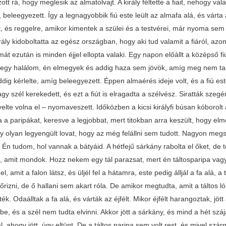
zott rá, hogy meglesik az almatolvajt. A király féltette a fiait, nehogy 
 beleegyezett. Így a legnagyobbik fiú este leült az almafa alá, és várta a
út, és reggelre, amikor kimentek a szülei és a testvérei, már nyoma sem v
irály kidoboltatta az egész országban, hogy aki tud valamit a fiáról, az
mát ezután is minden éjjel ellopta valaki. Egy napon előállt a középső
 egy halálom, én elmegyek és addig haza sem jövök, amíg meg nem talál
dig kérlelte, amíg beleegyezett. Éppen almaérés ideje volt, és a fiú este 
gy szél kerekedett, és ezt a fiút is elragadta a szélvész. Siratták sze
yelte volna el – nyomaveszett. Időközben a kicsi királyfi búsan kóborolt a
a a paripákat, keresve a legjobbat, mert titokban arra keszült, hogy elm
gy olyan legyengült lovat, hogy az még felállni sem tudott. Nagyon megs
- Én tudom, hol vannak a bátyáid. A hétfejű sárkány rabolta el őket, de 
t, amit mondok. Hozz nekem egy tál parazsat, mert én táltosparipa va
l, amit a falon látsz, és üljél fel a hátamra, este pedig álljál a fa alá, a
őrizni, de ő hallani sem akart róla. De amikor megtudta, amit a táltos 
ték. Odaálltak a fa alá, és várták az éjfélt. Mikor éjfélt harangoztak, jött
e, és a szél nem tudta elvinni. Akkor jött a sárkány, és mind a hét szá
, ahogy jött, úgy eltünt. De a táltos paripa sem volt rest, és mivel szárn