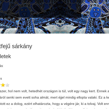
tfejű sárkány
letek
ás
és
szer, hol nem volt, hetedhét országon is túl, volt egy nagy kert. Enne
fáról senki sem evett soha almát, mert éjjel mindig ellopta valaki. Ez a k
ott ez a dolog, ezért elhatározta, hogy a végére jár, ki a tolvaj. Volt e