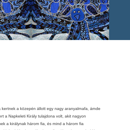
k a kertnek a közepén állott egy nagy aranyalmafa, ámde
ert a Napkeleti Király tulajdona volt, akit nagyon
nnek a királynak három fia, és mind a három fia