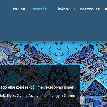
CÍMLAP
MESETÁR
ÍRÁSOK
KAPCSOLAT
P
jedő elbeszélésekből, melyeket olyan ismert
Elek, Illyés Gyula, Arany László vagy a Grimm