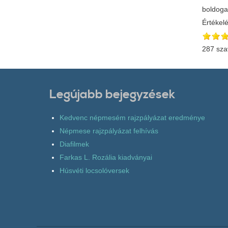
boldogan
Értékel
287 sza
Legújabb bejegyzések
Kedvenc népmesém rajzpályázat eredménye
Népmese rajzpályázat felhívás
Diafilmek
Farkas L. Rozália kiadványai
Húsvéti locsolóversek