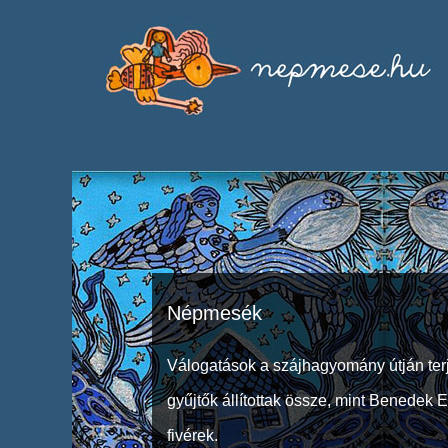
Népmesék
Válogatások a szájhagyomány útján ter
gyűjtők állítottak össze, mint Benedek 
fivérek.