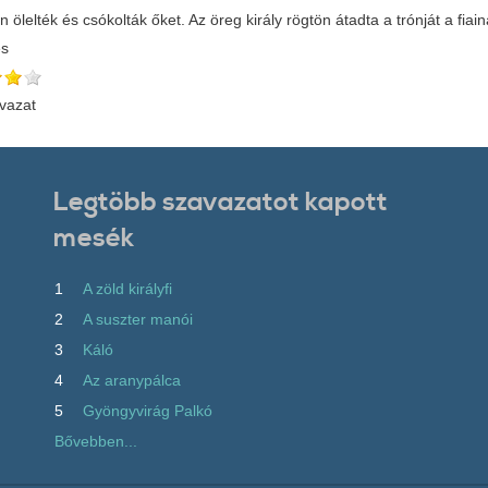
 ölelték és csókolták őket. Az öreg király rögtön átadta a trónját a fiai
és
vazat
Legtöbb szavazatot kapott
mesék
1
A zöld királyfi
2
A suszter manói
3
Káló
4
Az aranypálca
5
Gyöngyvirág Palkó
Bővebben...