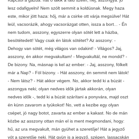
lesz odafigyelni! Nem szólt semmit a koldúsnak. Megy haza
este, mikor jött haza: hőj, már a csirke ott várja megsülve! Hát
leül, vacsorázik, ahogy vacsorázgat otten, issza a bort... - Én
nem tudom, asszony, egyszerre olyan sötét lett a házba,
besötétedett! Vagy csak én látok sötétet? Az asszony: -
Dehogy van sötét, még világos van odakint! - Világos? Jaj,
asszony, én akkor megvakultam! - Megvakultál, ne mondd? -
De bizony. Na, másnap is kel az ember: - Jaj, asszony, fölkelt
már a Nap? - Föl bizony. - Hát asszony, én semmit nem látok!
- Nem látsz? - Hát akkor végem. No, akkor tedd ki a búzát -
aszongya neki; olyan nedves idők jártak akkorán, olyan
nedves idők -, tedd ki a búzát szárítani a ponyvára, majd oszt
én künn zavarom a tyúkokot! No, vett a kezibe egy olyan
csépet, jó nagy botot, zavarta az ember a kakast. No de mán
közbe az asszony ottan mán el is ment megmondani, hogy:
hű, az ura megvakult, mán gyühet a szeretője! Hát a jegyző
vót a szeretője neki. Hát gyün is a jegyző, szépen, lassacskán