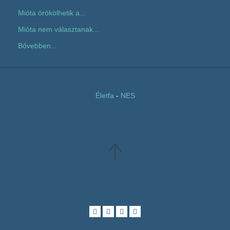
Mióta örökölhetik a...
Mióta nem választanak...
Bővebben...
Életfa
-
NES