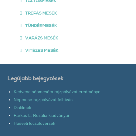
TÁLTOSMESÉK
TRÉFÁS MESÉK
TÜNDÉRMESÉK
VARÁZS MESÉK
VITÉZES MESÉK
Legújabb bejegyzések
Kedvenc népmesém rajzpályázat eredménye
Népmese rajzpályázat felhívás
Diafilmek
Farkas L. Rozália kiadványai
Húsvéti locsolóversek