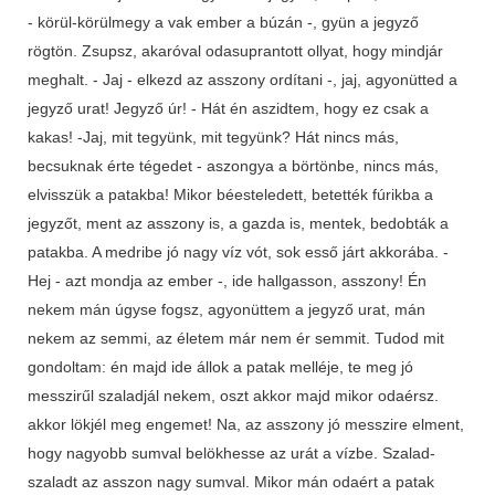
- körül-körülmegy a vak ember a búzán -, gyün a jegyző
rögtön. Zsupsz, akaróval odasuprantott ollyat, hogy mindjár
meghalt. - Jaj - elkezd az asszony ordítani -, jaj, agyonütted a
jegyző urat! Jegyző úr! - Hát én aszidtem, hogy ez csak a
kakas! -Jaj, mit tegyünk, mit tegyünk? Hát nincs más,
becsuknak érte tégedet - aszongya a börtönbe, nincs más,
elvisszük a patakba! Mikor béesteledett, betették fúrikba a
jegyzőt, ment az asszony is, a gazda is, mentek, bedobták a
patakba. A medribe jó nagy víz vót, sok esső járt akkorába. -
Hej - azt mondja az ember -, ide hallgasson, asszony! Én
nekem mán úgyse fogsz, agyonüttem a jegyző urat, mán
nekem az semmi, az életem már nem ér semmit. Tudod mit
gondoltam: én majd ide állok a patak melléje, te meg jó
messzirűl szaladjál nekem, oszt akkor majd mikor odaérsz.
akkor lökjél meg engemet! Na, az asszony jó messzire elment,
hogy nagyobb sumval belökhesse az urát a vízbe. Szalad-
szaladt az asszon nagy sumval. Mikor mán odaért a patak