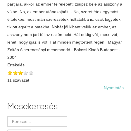
partjára, akkor az ember félrelépett: zsupsz bele az asszony a
vízbe. No, az ember utánakajbált: - No, szerettétek egymást
éltetekbe, most mán szeressétek holtatokba is, csak legyetek
tik ott együtt a patakba! Nohát jól kibánt velük az ember, az
asszony nem járt túl az eszén neki. Hát eddig vót, mese vót,
lehet, hogy igaz is vót. Hát minden megtörtént régen Magyar
Zoltán A herencsényi mesemondó - Balassi Kiadó Budapest -
2004
Értékelés
11 szavazat
Nyomtatás
Mesekeresés