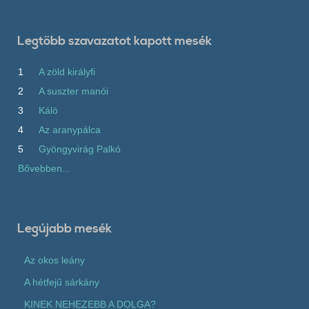
Legtöbb szavazatot kapott mesék
1
A zöld királyfi
2
A suszter manói
3
Káló
4
Az aranypálca
5
Gyöngyvirág Palkó
Bővebben...
Legújabb mesék
Az okos leány
A hétfejű sárkány
KINEK NEHEZEBB A DOLGA?