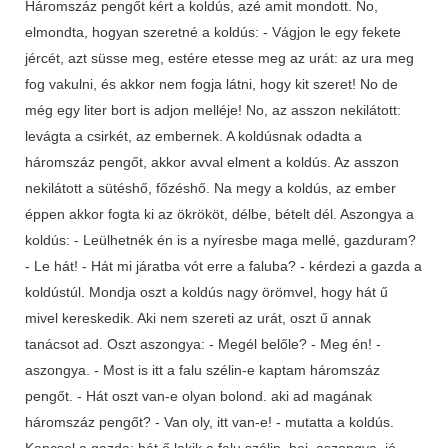
Háromszáz pengőt kért a koldús, azé amit mondott. No,
elmondta, hogyan szeretné a koldús: - Vágjon le egy fekete
jércét, azt süsse meg, estére etesse meg az urát: az ura meg
fog vakulni, és akkor nem fogja látni, hogy kit szeret! No de
még egy liter bort is adjon melléje! No, az asszon nekilátott:
levágta a csirkét, az embernek. A koldúsnak odadta a
háromszáz pengőt, akkor avval elment a koldús. Az asszon
nekilátott a sütéshő, főzéshő. Na megy a koldús, az ember
éppen akkor fogta ki az ökrököt, délbe, bételt dél. Aszongya a
koldús: - Leülhetnék én is a nyíresbe maga mellé, gazduram?
- Le hát! - Hát mi járatba vót erre a faluba? - kérdezi a gazda a
koldústúl. Mondja oszt a koldús nagy örömvel, hogy hát ű
mivel kereskedik. Aki nem szereti az urát, oszt ű annak
tanácsot ad. Oszt aszongya: - Megél belőle? - Meg én! -
aszongya. - Most is itt a falu szélin-e kaptam háromszáz
pengőt. - Hát oszt van-e olyan bolond. aki ad magának
háromszáz pengőt? - Van oly, itt van-e! - mutatta a koldús.
Kapcsol a gazda: hát ő lakik a falu szélin, hej, aszongya. jó