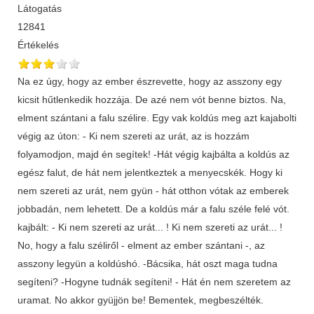
Látogatás
12841
Értékelés
Na ez úgy, hogy az ember észrevette, hogy az asszony egy
kicsit hűtlenkedik hozzája. De azé nem vót benne biztos. Na,
elment szántani a falu szélire. Egy vak koldús meg azt kajabolti
végig az úton: - Ki nem szereti az urát, az is hozzám
folyamodjon, majd én segítek! -Hát végig kajbálta a koldús az
egész falut, de hát nem jelentkeztek a menyecskék. Hogy ki
nem szereti az urát, nem gyün - hát otthon vótak az emberek
jobbadán, nem lehetett. De a koldús már a falu széle felé vót.
kajbált: - Ki nem szereti az urát... ! Ki nem szereti az urát... !
No, hogy a falu széliről - elment az ember szántani -, az
asszony legyün a koldúshó. -Bácsika, hát oszt maga tudna
segíteni? -Hogyne tudnák segíteni! - Hát én nem szeretem az
uramat. No akkor gyüjjön be! Bementek, megbeszélték.