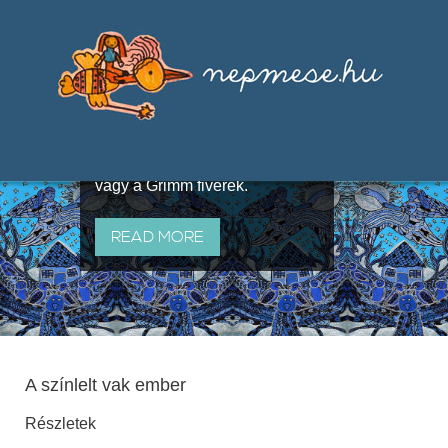
Válogatások a szájhagyomány
útján terjedő elbeszélésekből,
melyeket olyan ismert gyűjtők
állítottak össze, mint Benedek
Elek, Illyés Gyula, Arany László
vagy a Grimm fivérek.
READ MORE
A színlelt vak ember
Részletek