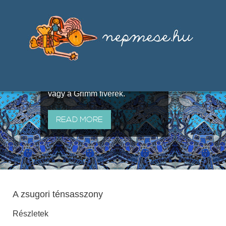
Válogatások a szájhagyomány
útján terjedő elbeszélésekből,
melyeket olyan ismert gyűjtők
állítottak össze, mint Benedek
Elek, Illyés Gyula, Arany László
vagy a Grimm fivérek.
READ MORE
A zsugori ténsasszony
Részletek