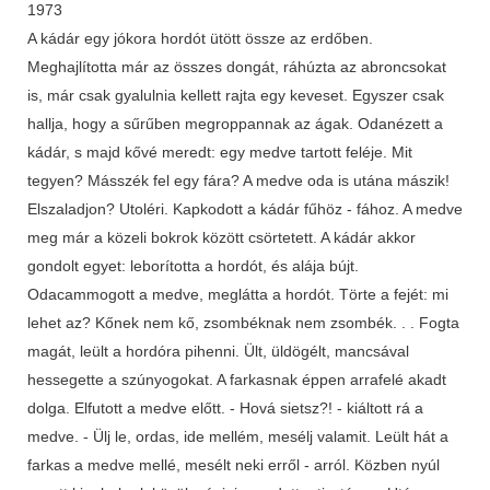
1973
A kádár egy jókora hordót ütött össze az erdőben.
Meghajlította már az összes dongát, ráhúzta az abroncsokat
is, már csak gyalulnia kellett rajta egy keveset. Egyszer csak
hallja, hogy a sűrűben megroppannak az ágak. Odanézett a
kádár, s majd kővé meredt: egy medve tartott feléje. Mit
tegyen? Másszék fel egy fára? A medve oda is utána mászik!
Elszaladjon? Utoléri. Kapkodott a kádár fűhöz - fához. A medve
meg már a közeli bokrok között csörtetett. A kádár akkor
gondolt egyet: leborította a hordót, és alája bújt.
Odacammogott a medve, meglátta a hordót. Törte a fejét: mi
lehet az? Kőnek nem kő, zsombéknak nem zsombék. . . Fogta
magát, leült a hordóra pihenni. Ült, üldögélt, mancsával
hessegette a szúnyogokat. A farkasnak éppen arrafelé akadt
dolga. Elfutott a medve előtt. - Hová sietsz?! - kiáltott rá a
medve. - Ülj le, ordas, ide mellém, mesélj valamit. Leült hát a
farkas a medve mellé, mesélt neki erről - arról. Közben nyúl