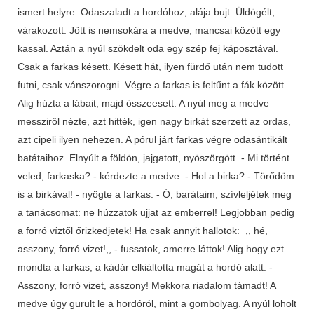
ismert helyre. Odaszaladt a hordóhoz, alája bujt. Üldögélt,
várakozott. Jött is nemsokára a medve, mancsai között egy
kassal. Aztán a nyúl szökdelt oda egy szép fej káposztával.
Csak a farkas késett. Késett hát, ilyen fürdő után nem tudott
futni, csak vánszorogni. Végre a farkas is feltűnt a fák között.
Alig húzta a lábait, majd összeesett. A nyúl meg a medve
messziről nézte, azt hitték, igen nagy birkát szerzett az ordas,
azt cipeli ilyen nehezen. A pórul járt farkas végre odasántikált
batátaihoz. Elnyúlt a földön, jajgatott, nyöszörgött. - Mi történt
veled, farkaska? - kérdezte a medve. - Hol a birka? - Törődöm
is a birkával! - nyögte a farkas. - Ó, barátaim, szívleljétek meg
a tanácsomat: ne húzzatok ujjat az emberrel! Legjobban pedig
a forró víztől őrizkedjetek! Ha csak annyit hallotok: ,, hé,
asszony, forró vizet!,, - fussatok, amerre láttok! Alig hogy ezt
mondta a farkas, a kádár elkiáltotta magát a hordó alatt: -
Asszony, forró vizet, asszony! Mekkora riadalom támadt! A
medve úgy gurult le a hordóról, mint a gombolyag. A nyúl loholt