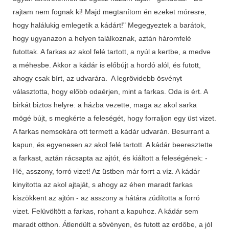
rajtam nem fognak ki! Majd megtanítom én ezeket móresre,
hogy halálukig emlegetik a kádárt!" Megegyeztek a barátok,
hogy ugyanazon a helyen találkoznak, aztán háromfelé
futottak. A farkas az akol felé tartott, a nyúl a kertbe, a medve
a méhesbe. Akkor a kádár is előbújt a hordó alól, és futott,
ahogy csak bírt, az udvarára. A legrövidebb ösvényt
választotta, hogy előbb odaérjen, mint a farkas. Oda is ért. A
birkát biztos helyre: a házba vezette, maga az akol sarka
mögé bújt, s megkérte a feleségét, hogy forraljon egy üst vizet.
A farkas nemsokára ott termett a kádár udvarán. Besurrant a
kapun, és egyenesen az akol felé tartott. A kádár beeresztette
a farkast, aztán rácsapta az ajtót, és kiáltott a feleségének: -
Hé, asszony, forró vizet! Az üstben már forrt a víz. A kádár
kinyitotta az akol ajtaját, s ahogy az éhen maradt farkas
kiszökkent az ajtón - az asszony a hátára zúdította a forró
vizet. Felüvöltött a farkas, rohant a kapuhoz. A kádár sem
maradt otthon. Átlendült a sövényen, és futott az erdőbe, a jól