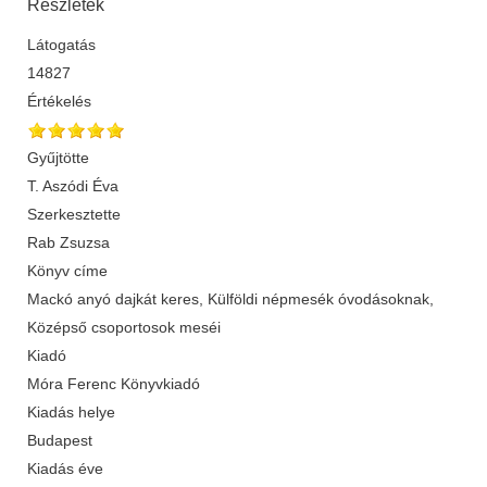
Részletek
Látogatás
14827
Értékelés
Gyűjtötte
T. Aszódi Éva
Szerkesztette
Rab Zsuzsa
Könyv címe
Mackó anyó dajkát keres, Külföldi népmesék óvodásoknak,
Középső csoportosok meséi
Kiadó
Móra Ferenc Könyvkiadó
Kiadás helye
Budapest
Kiadás éve