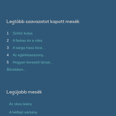
Legtöbb szavazatot kapott mesék
1
Szirkó kutya
2
A farkas és a róka
3
A sárga hasú kicsi...
4
Az egérkisasszony...
5
Hogyan keresett társat...
Bővebben...
Legújabb mesék
Az okos leány
A hétfejű sárkány