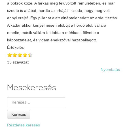
a bokrok közé. A farkas meg felüvöltött rémületében, és már
szedte is a lábát, hordta az irháját - csoda, hogy még volt
annyi ereje! Egy pillanat alatt elnéptelenedett az erdei tisztás.
A kádár akkor kényelmesen előbújt a hordó alól, vállára
emelte, másik vállára feldobta a méhkast, fölvette a
káposztafejet, és vidám énekszóval hazaballagott.
Értékelés
35 szavazat
Nyomtatás
Mesekeresés
Keresés
Részletes keresés