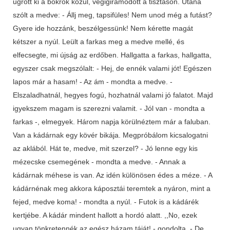
ugrott ki a bokrok közül, végigiramodott a tisztáson. Utána
szólt a medve: - Állj meg, tapsifüles! Nem unod még a futást?
Gyere ide hozzánk, beszélgessünk! Nem kérette magát
kétszer a nyúl. Leült a farkas meg a medve mellé, és
elfecsegte, mi újság az erdőben. Hallgatta a farkas, hallgatta,
egyszer csak megszólalt: - Hej, de ennék valami jót! Egészen
lapos már a hasam! - Az ám - mondta a medve. -
Elszaladhatnál, hegyes fogú, hozhatnál valami jó falatot. Majd
igyekszem magam is szerezni valamit. - Jól van - mondta a
farkas -, elmegyek. Három napja körülnéztem már a faluban.
Van a kádárnak egy kövér bikája. Megpróbálom kicsalogatni
az aklából. Hát te, medve, mit szerzel? - Jó lenne egy kis
mézecske csemegének - mondta a medve. - Annak a
kádárnak méhese is van. Az idén különösen édes a méze. - A
kádárnénak meg akkora káposztái teremtek a nyáron, mint a
fejed, medve koma! - mondta a nyúl. - Futok is a kádárék
kertjébe. A kádár mindent hallott a hordó alatt. ,,No, ezek
ugyan tönkretennék az egész házam táját! - gondolta. - De