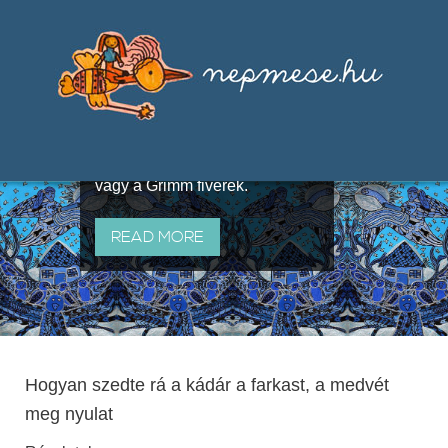
Válogatások a szájhagyomány
útján terjedő elbeszélésekből,
melyeket olyan ismert gyűjtők
állítottak össze, mint Benedek
Elek, Illyés Gyula, Arany László
vagy a Grimm fivérek.
READ MORE
Hogyan szedte rá a kádár a farkast, a medvét
meg nyulat