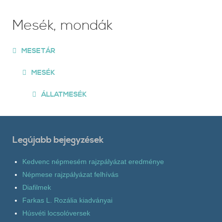
Mesék, mondák
MESETÁR
MESÉK
ÁLLATMESÉK
Legújabb bejegyzések
Kedvenc népmesém rajzpályázat eredménye
Népmese rajzpályázat felhívás
Diafilmek
Farkas L. Rozália kiadványai
Húsvéti locsolóversek