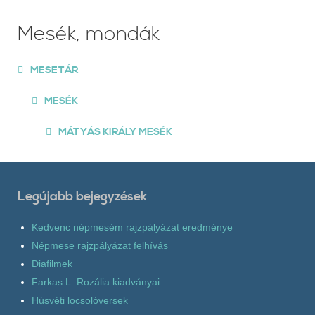
Mesék, mondák
MESETÁR
MESÉK
MÁTYÁS KIRÁLY MESÉK
Legújabb bejegyzések
Kedvenc népmesém rajzpályázat eredménye
Népmese rajzpályázat felhívás
Diafilmek
Farkas L. Rozália kiadványai
Húsvéti locsolóversek