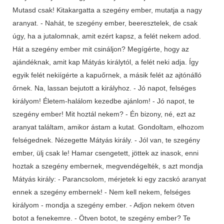
Mutasd csak! Kitakargatta a szegény ember, mutatja a nagy
aranyat. - Nahát, te szegény ember, beeresztelek, de csak
úgy, ha a jutalomnak, amit ezért kapsz, a felét nekem adod.
Hát a szegény ember mit csináljon? Megígérte, hogy az
ajándéknak, amit kap Mátyás királytól, a felét neki adja. Így
egyik felét nekiígérte a kapuőrnek, a másik felét az ajtónálló
őrnek. Na, lassan bejutott a királyhoz. - Jó napot, felséges
királyom! Életem-halálom kezedbe ajánlom! - Jó napot, te
szegény ember! Mit hoztál nekem? - Én bizony, né, ezt az
aranyat találtam, amikor ástam a kutat. Gondoltam, elhozom
felségednek. Nézegette Mátyás király. - Jól van, te szegény
ember, ülj csak le! Hamar csengetett, jöttek az inasok, enni
hoztak a szegény embernek, megvendégelték, s azt mondja
Mátyás király: - Parancsolom, mérjetek ki egy zacskó aranyat
ennek a szegény embernek! - Nem kell nekem, felséges
királyom - mondja a szegény ember. - Adjon nekem ötven
botot a fenekemre. - Ötven botot, te szegény ember? Te