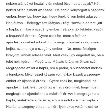
nekem ajándékot hoztál, s én neked ötven botot adjak? Hát
neked aztán elment az eszed? De addig könyörgött a szegény
ember, hogy így, hogy úgy, hogy őneki ötven botot adasson. -
Hát jól van. - Beleegyezett Mátyás király. Hozták a derest, jött
a hajdú, s mikor a szegény embert reá akarták fektetni, kiszólt
a kapunálló őrnek: - Gyere csak be, most a felét az
ajándéknak neked adom! Jött is nagy örömmel az őr, s mikor
bejött, azt mondja a szegény ember: - Na, most, felséges
királyom, ennek adassa felét. Mert csak úgy engedett be, ha a
felét neki ígérem. Megértette Mátyás király, miről van szó.
Megragadta az őrt a hajdú, reá a padra, s huszonötöt mértek
a fenekére. Mikor ezzel készen volt, akkor kiszólt a szegény
ember az ajtónálló őrnek. - Gyere csak be, megkapod, az
ajándék másik felét! Bejött az is nagy örömmel, hogy most
megkapja az ajándéknak a másik felét. Azt is megragadta a
hajdú, reáfektette a deresre, a huszonötöt ő is megkapta. -
Nahát, te szegény ember, amiért ilyen okos voltál- dicsérte