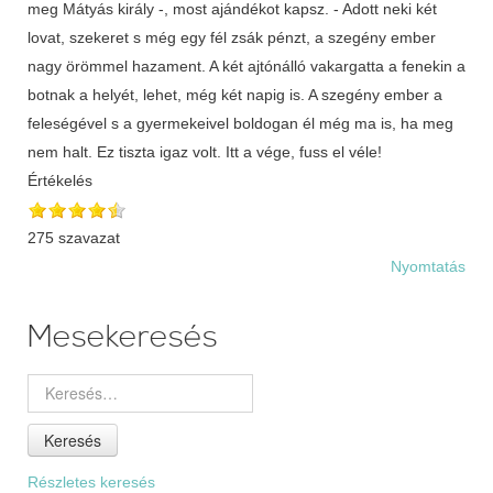
meg Mátyás király -, most ajándékot kapsz. - Adott neki két
lovat, szekeret s még egy fél zsák pénzt, a szegény ember
nagy örömmel hazament. A két ajtónálló vakargatta a fenekin a
botnak a helyét, lehet, még két napig is. A szegény ember a
feleségével s a gyermekeivel boldogan él még ma is, ha meg
nem halt. Ez tiszta igaz volt. Itt a vége, fuss el véle!
Értékelés
275 szavazat
Nyomtatás
Mesekeresés
Keresés
Részletes keresés