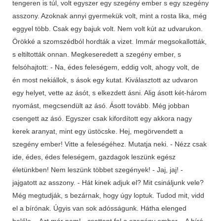
tengeren is túl, volt egyszer egy szegény ember s egy szegény
asszony. Azoknak annyi gyermekük volt, mint a rosta lika, még
eggyel több. Csak egy bajuk volt. Nem volt kút az udvarukon.
Örökké a szomszédból hordták a vizet. Immár megsokallották,
s eltiltották onnan. Megkeseredett a szegény ember, s
felsóhajtott: - Na, édes feleségem, eddig volt, ahogy volt, de
én most nekiállok, s ások egy kutat. Kiválasztott az udvaron
egy helyet, vette az ásót, s elkezdett ásni. Alig ásott két-három
nyomást, megcsendült az ásó. Ásott tovább. Még jobban
csengett az ásó. Egyszer csak kifordított egy akkora nagy
kerek aranyat, mint egy üstöcske. Hej, megörvendett a
szegény ember! Vitte a feleségéhez. Mutatja neki. - Nézz csak
ide, édes, édes feleségem, gazdagok leszünk egész
életünkben! Nem leszünk többet szegények! - Jaj, jaj! -
jajgatott az asszony. - Hát kinek adjuk el? Mit csináljunk vele?
Még megtudják, s bezárnak, hogy úgy loptuk. Tudod mit, vidd
el a bírónak. Úgyis van sok adósságunk. Hátha elenged
belőle. - Azt már nem! - csattant fel a szegény ember. - A bíró