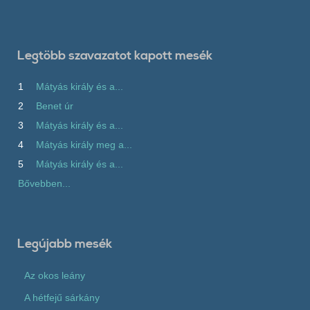
Legtöbb szavazatot kapott mesék
1
Mátyás király és a...
2
Benet úr
3
Mátyás király és a...
4
Mátyás király meg a...
5
Mátyás király és a...
Bővebben...
Legújabb mesék
Az okos leány
A hétfejű sárkány