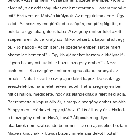
elvenné, s az adósságunkat csak megtartaná. Hanem tudod-e
mit? Elviszem én Mátyás királynak. Az megjutalmaz érte. Úgy
is lett. Az asszony megtörülgette szépén, megdörgölgette, s
beletette egy takargató ruhába. A szegény ember felöltözött
szépen, s elindult a királyhoz. Mikor odaért, a kapunál állt egy
őr. - Jó napot! - Adjon isten, te szegény ember! Hát te miért
akarsz ide bemenni? - Egy kis ajándékot hoztam a királynak! -
Ugyan bizony mit tudtál te hozni, szegény ember? - Nézd
csak, mit! - S a szegény ember megmutatta az aranyat az
őrnek. - Nahát, ezért te szép ajándékot kapsz. De csak úgy
eresztelek be, ha a felét nekem adod, Hát a szegény ember
mit csináljon, megígérte, hogy az ajándéknak a felét neki adja.
Beeresztette a kapun álló őr, s megy a szegény ember tovább.
Ahogy ment, elérkezett egy ajtóhoz. Ott is állt egy őr. - Hallod-
e te szegény ember! Hová, hová? Állj csak meg! Ilyen
akárkinek nem szabad ide bemenni! - De én ajándékot hoztam
Mátyás királynak. - Ugyan bizony miféle ajándékot hoztál?