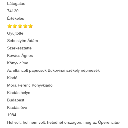
Látogatás
74120
Értékelés
Gyűjtötte
Sebestyén Ádám
Szerkesztette
Kovács Ágnes
Könyv címe
Az eltáncolt papucsok Bukovinai székely népmesék
Kiadó
Móra Ferenc Könyvkiadó
Kiadás helye
Budapest
Kiadás éve
1984
Hol volt, hol nem volt, hetedhét országon, még az Óperenciás-