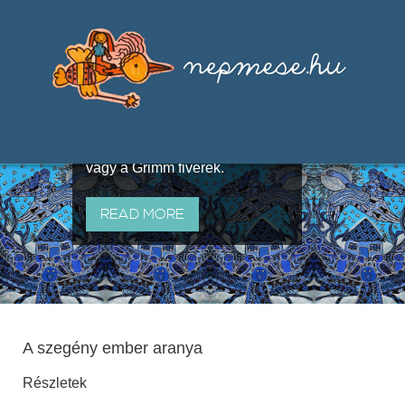
Válogatások a szájhagyomány
útján terjedő elbeszélésekből,
melyeket olyan ismert gyűjtők
állítottak össze, mint Benedek
Elek, Illyés Gyula, Arany László
vagy a Grimm fivérek.
READ MORE
A szegény ember aranya
Részletek