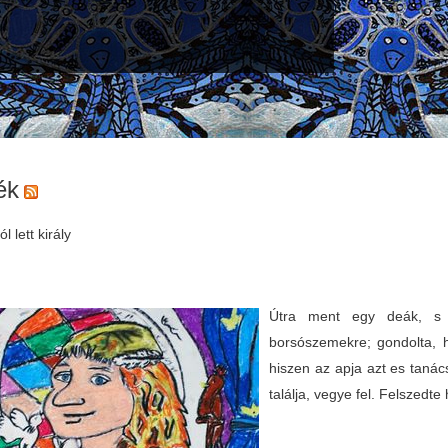
ék
l lett király
Útra ment egy deák, s a
borsószemekre; gondolta, 
hiszen az apja azt es tanács
találja, vegye fel. Felszedte