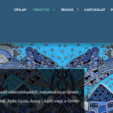
CÍMLAP
MESETÁR
ÍRÁSOK
KAPCSOLAT
P
jedő elbeszélésekből, melyeket olyan ismert
Elek, Illyés Gyula, Arany László vagy a Grimm