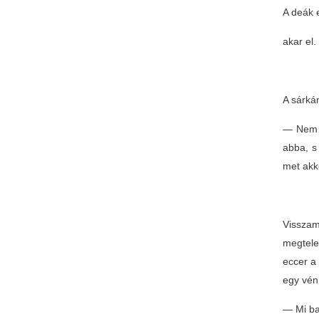
A deák 
akar el.
A sárká
— Nem s
abba, s 
met akk
Visszam
megtele
eccer a 
egy vén 
— Mi ba