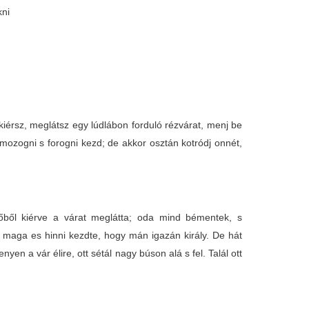
kni
iérsz, meglátsz egy lúdlábon forduló rézvárat, menj be
r mozogni s forogni kezd; de akkor osztán kotródj onnét,
őből kiérve a várat meglátta; oda mind bémentek, s
s maga es hinni kezdte, hogy mán igazán király. De hát
n a vár élire, ott sétál nagy búson alá s fel. Talál ott