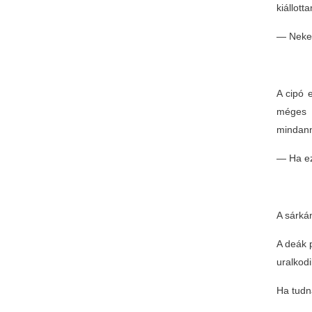
kiállott
— Nekem
A cipó e
méges 
mindann
— Ha ez
A sárkán
A deák 
uralkodi
Ha tudn