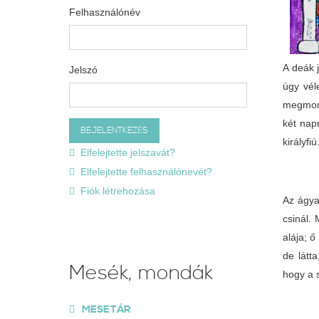
Felhasználónév
A deák j
Jelszó
úgy vél
megmond
két nap
királyfiú
Elfelejtette jelszavát?
Elfelejtette felhasználónevét?
Fiók létrehozása
Az ágya
csinál.
alája; ő
de látt
Mesék, mondák
hogy a s
MESETÁR