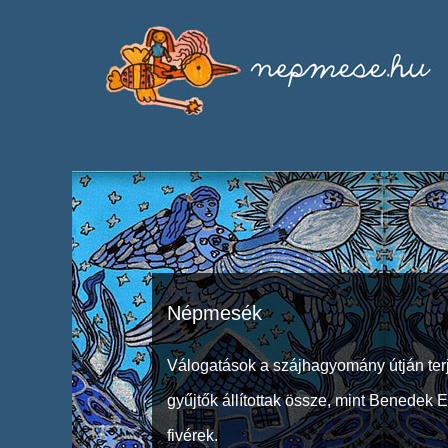
Népmesék
Válogatások a szájhagyomány útján ter
gyűjtők állítottak össze, mint Benedek 
fivérek.