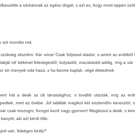
elbeszélte a sárkánnak az egész dógát, s azt es, hogy most eppen szö
n azt mondta reá:
zükség elszökni. Kár vóna! Csak folytasd útadot, s amint az erdőből k
lakjál ott békével feleségestől, kutyástól, macskástól addig, míg a vá
or én menyek oda haza, s ha benne kaplak, vége életednek.
ent hát a deák az úti társasághoz, s tovább utaztak, míg az erd
pedtek, mint az övébe. Jól találták magikot két esztendőn keresztül, 
vár csak mozogni, forogni kezd nagy gyorson! Megbúsul a deák, s kimenye
banyót, aki azt kérdi tőle:
jod van, felséges király?