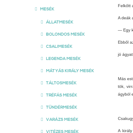
Felkőtt 
MESÉK
A deák 
ÁLLATMESÉK
— Egy k
BOLONDOS MESÉK
Ebből a
CSALIMESÉK
jó ágyat
LEGENDA MESÉK
MÁTYÁS KIRÁLY MESÉK
Más este
TÁLTOSMESÉK
tök, vi
ágyból e
TRÉFÁS MESÉK
TÜNDÉRMESÉK
Csakugya
VARÁZS MESÉK
A királ
VITÉZES MESÉK