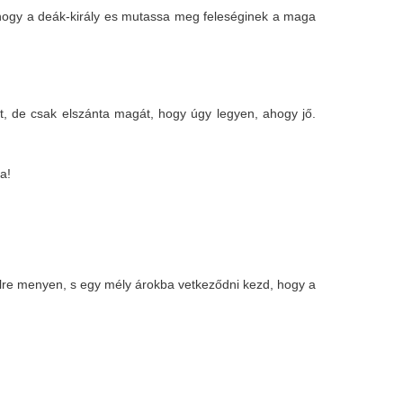
k, hogy a deák-király es mutassa meg feleséginek a maga
t, de csak elszánta magát, hogy úgy legyen, ahogy jő.
ba!
élre menyen, s egy mély árokba vetkeződni kezd, hogy a