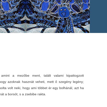
mint a mezőbe ment, talált valami kipattogzott
hogy azoknak hasznát veheti, mett ő szegény legény;
olta volt neki, hogy ami többet ér egy bolhánál, azt ha
 hát a borsót, s a zsebibe rakta.