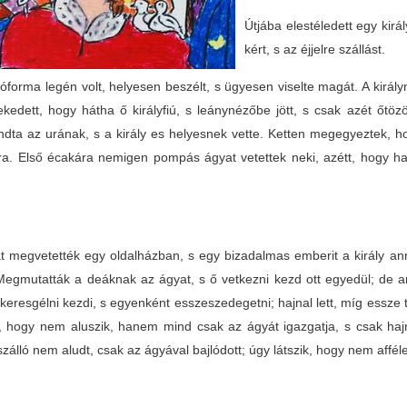
Útjába elestéledett egy királ
kért, s az éjjelre szállást.
óforma legén volt, helyesen beszélt, s ügyesen viselte magát. A király
ekedett, hogy hátha ő királyfiú, s leánynézőbe jött, s csak azét őtö
ta az urának, s a király es helyesnek vette. Ketten megegyeztek, hog
ra. Első écakára nemigen pompás ágyat vetettek neki, azétt, hogy h
.
t megvetették egy oldalházban, s egy bizadalmas emberit a király ann
 Megmutatták a deáknak az ágyat, s ő vetkezni kezd ott egyedül; de a
 keresgélni kezdi, s egyenként esszeszedegetni; hajnal lett, míg essze 
a, hogy nem aluszik, hanem mind csak az ágyát igazgatja, s csak hajna
zálló nem aludt, csak az ágyával bajlódott; úgy látszik, hogy nem affé