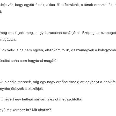
deje vót, hogy együtt élnek; akkor őköt felrakták, s útnak eresztetté
t.
még most ijedt meg, hogy kurucoson tanál járni. Szepegett, szepeget
magában:
ulok vélik, s ha nem egyéb, elszököm töllik, visszamegyek a kolégyom
öntöst soha sem hagyta el magától.
tak, s addig mennek, míg egy nagy erdőbe érnek; ott egyhelyt a deák f
nyába őtözzék s elszökjék.
t hevert egy hétfejű sárkán, s ez őt megszólította:
y? Mit keressz itt? Mit akarsz?