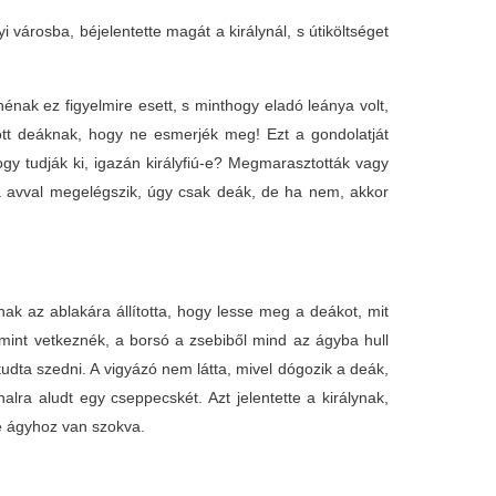
yi városba, béjelentette magát a királynál, s útiköltséget
nénak ez figyelmire esett, s minthogy eladó leánya volt,
zött deáknak, hogy ne esmerjék meg! Ezt a gondolatját
y tudják ki, igazán királyfiú-e? Megmarasztották vagy
a avval megelégszik, úgy csak deák, de ha nem, akkor
ak az ablakára állította, hogy lesse meg a deákot, mit
mint vetkeznék, a borsó a zsebiből mind az ágyba hull
tudta szedni. A vigyázó nem látta, mivel dógozik a deák,
lra aludt egy cseppecskét. Azt jelentette a királynak,
le ágyhoz van szokva.