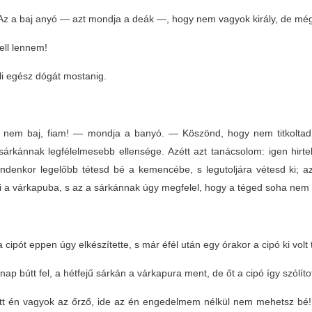
z a baj anyó — azt mondja a deák —, hogy nem vagyok király, de mé
ell lennem!
li egész dógát mostanig.
nem baj, fiam! — mondja a banyó. — Köszönd, hogy nem titkoltad e
 sárkánnak legfélelmesebb ellensége. Azétt azt tanácsolom: igen hirte
indenkor legelőbb tétesd bé a kemencébe, s legutoljára vétesd ki; a
ki a várkapuba, s az a sárkánnak úgy megfelel, hogy a téged soha nem
 cipót eppen úgy elkészítette, s már éfél után egy órakor a cipó ki volt
nap bútt fel, a hétfejű sárkán a várkapura ment, de őt a cipó így szólít
tt én vagyok az őrző, ide az én engedelmem nélkül nem mehetsz bé! H