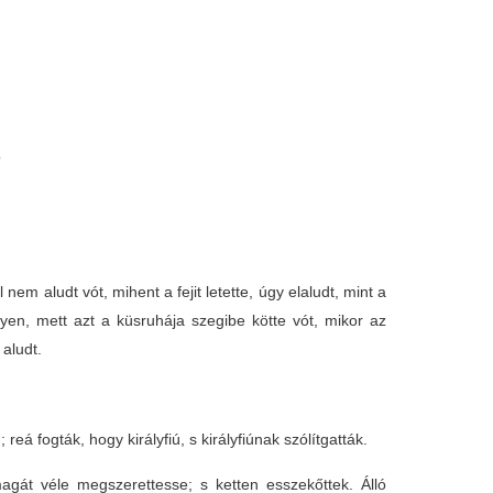
ó
em aludt vót, mihent a fejit letette, úgy elaludt, mint a
yen, mett azt a küsruhája szegibe kötte vót, mikor az
 aludt.
á fogták, hogy királyfiú, s királyfiúnak szólítgatták.
agát véle megszerettesse; s ketten esszekőttek. Álló