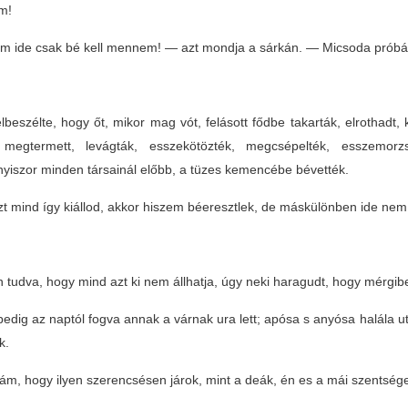
am!
 ide csak bé kell mennem! — azt mondja a sárkán. — Micsoda próbákot
lbeszélte, hogy őt, mikor mag vót, felásott fődbe takarták, elrothadt, ki
megtermett, levágták, esszekötözték, megcsépelték, esszemorz
yiszor minden társainál előbb, a tüzes kemencébe bévették.
t mind így kiállod, akkor hiszem béeresztlek, de máskülönben ide ne
 tudva, hogy mind azt ki nem állhatja, úgy neki haragudt, hogy mérgibe 
pedig az naptól fogva annak a várnak ura lett; apósa s anyósa halála ut
k.
ám, hogy ilyen szerencsésen járok, mint a deák, én es a mái szentség