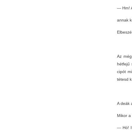
— Hm! A
annak k
Elbeszé
Az még 
hétfejű
cipót m
tétesd 
A deák a
Mikor a 
— Hó! I