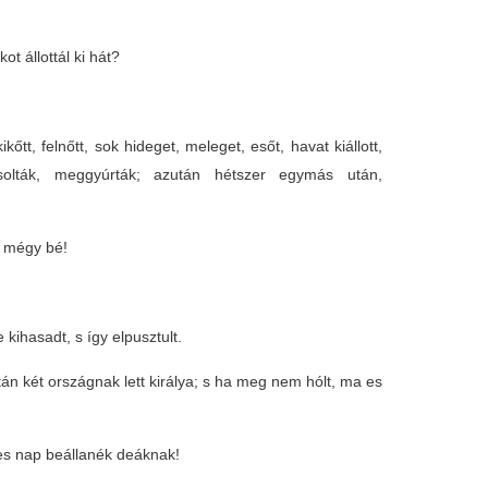
 állottál ki hát?
kőtt, felnőtt, sok hideget, meleget, esőt, havat kiállott,
solták, meggyúrták; azután hétszer egymás után,
m mégy bé!
kihasadt, s így elpusztult.
án két országnak lett királya; s ha meg nem hólt, ma es
es nap beállanék deáknak!