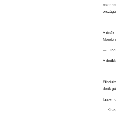
esztene
országá
A deák 
Mondá 
— Elind
A deákk
Elindul
deák gú
Éppen ot
— Ki vag