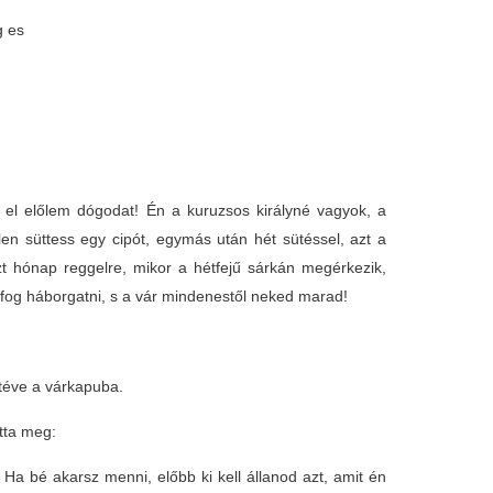
g es
l előlem dógodat! Én a kuruzsos királyné vagyok, a
len süttess egy cipót, egymás után hét sütéssel, azt a
zt hónap reggelre, mikor a hétfejű sárkán megérkezik,
 fog háborgatni, s a vár mindenestől neked marad!
 téve a várkapuba.
otta meg:
a bé akarsz menni, előbb ki kell állanod azt, amit én