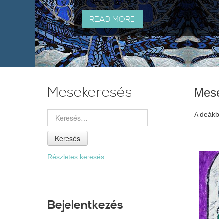
READ MORE
Mesekeresés
Mes
A deákbó
Keresés
Részletes keresés
Bejelentkezés