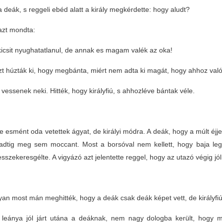
a deák, s reggeli ebéd alatt a király megkérdette: hogy aludt?
azt mondta:
icsit nyughatatlanul, de annak es magam valék az oka!
zt húzták ki, hogy megbánta, miért nem adta ki magát, hogy ahhoz val
 vessenek neki. Hitték, hogy királyfiú, s ahhozléve bántak véle.
 esmént oda vetettek ágyat, de királyi módra. A deák, hogy a múlt éjjel n
rradtig meg sem moccant. Most a borsóval nem kellett, hogy baja leg
sszekeresgélte. A vigyázó azt jelentette reggel, hogy az utazó végig jól
n most mán meghitték, hogy a deák csak deák képet vett, de királyfiú; re
y leánya jól járt utána a deáknak, nem nagy dologba került, hogy m