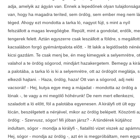
adja, amelyik az ágyán van. Ennek a lepedőnek olyan tulajdonság
van, hogy ha magadra teríted, sem ördög, sem ember meg nem lá
téged. Ahogy ezt mondotta a tarka ló, nagyot fújt, s mint a nyíl
felszállott a magas levegőégbe. Repült, mint a gondolat, erdők, m
tengerek felett. Aztán egyszerre csak leszállott a földre, s megállot
kacsalábon forgó gyémántpalota előtt. - Itt lakik a legidősebb néné
kicsi gazdám. Te csak menj be, én meg kimegyek a selyemrétre, ott
valahol a te ördög sógorod, mindjárt hazakergetem. Bemegy a királ
a palotába, a tarka ló is ki a selyemrétre, ott az ördögöt meglátja, s
elkezdi hajtani. - Haza, ördög, haza! Ott van a sógorod, adj neki
vacsorát! - Hej, kutya egye meg a májadat - mondotta az ördög a
lónak -, te vagy a mi megölő hóhérunk! De nem mert ellenkezni,
szaladott a ló előtt, föl a palotába egyenesen. A királyfi ott ült egy
lócán, beszélgetett a nénjével, mikor az ördög belépett. Köszönti a
ördög: - Szervusz, sógor! Mi jóban jársz? - A tündérek kútjához
indultam, sógor - mondja a királyfi -, fiatalító vizet viszek az apámn
Hej, sógor - mondja az ördög -, azt én is megpróbáltam, nem egys