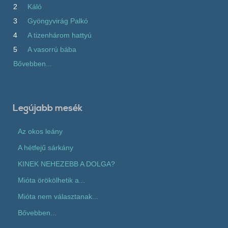
2
Káló
3
Gyöngyvirág Palkó
4
A tizenhárom hattyú
5
A vasorrú bába
Bővebben...
Legújabb mesék
Az okos leány
A hétfejű sárkány
KINEK NEHEZEBB A DOLGA?
Mióta örökölhetik a...
Mióta nem választanak...
Bővebben...