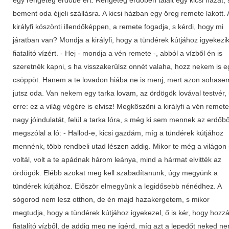
bement oda éjjeli szállásra. A kicsi házban egy öreg remete lakott. 
királyfi köszönti illendőképpen, a remete fogadja, s kérdi, hogy mi
járatban van? Mondja a királyfi, hogy a tündérek kútjához igyekezik
fiatalító vízért. - Hej - mondja a vén remete -, abból a vízből én is
szeretnék kapni, s ha visszakerülsz onnét valaha, hozz nekem is e
csöppöt. Hanem a te lovadon hiába ne is menj, mert azon sohase
jutsz oda. Van nekem egy tarka lovam, az ördögök lovával testvér, 
erre: ez a világ végére is elvisz! Megköszöni a királyfi a vén remete
nagy jóindulatát, felül a tarka lóra, s még ki sem mennek az erdőbő
megszólal a ló: - Hallod-e, kicsi gazdám, míg a tündérek kútjához
mennénk, több rendbeli utad lészen addig. Mikor te még a világon
voltál, volt a te apádnak három leánya, mind a hármat elvitték az
ördögök. Elébb azokat meg kell szabadítanunk, úgy megyünk a
tündérek kútjához. Először elmegyünk a legidősebb nénédhez. A
sógorod nem lesz otthon, de én majd hazakergetem, s mikor
megtudja, hogy a tündérek kútjához igyekezel, ő is kér, hogy hozzá
fiatalító vízből, de addig meg ne ígérd, míg azt a lepedőt neked n