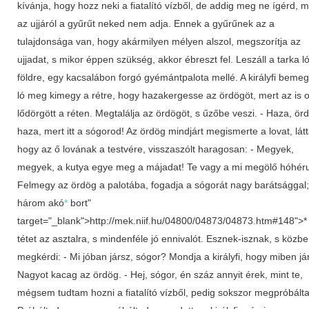
kívánja, hogy hozz neki a fiatalító vízből, de addig meg ne ígérd, m
az ujjáról a gyűrűt neked nem adja. Ennek a gyűrűnek az a
tulajdonsága van, hogy akármilyen mélyen alszol, megszorítja az
ujjadat, s mikor éppen szükség, akkor ébreszt fel. Leszáll a tarka l
földre, egy kacsalábon forgó gyémántpalota mellé. A királyfi bemeg
ló meg kimegy a rétre, hogy hazakergesse az ördögöt, mert az is o
lődörgött a réten. Megtalálja az ördögöt, s űzőbe veszi. - Haza, ör
haza, mert itt a sógorod! Az ördög mindjárt megismerte a lovat, látt
hogy az ő lovának a testvére, visszaszólt haragosan: - Megyek,
megyek, a kutya egye meg a májadat! Te vagy a mi megölő hóhér
Felmegy az ördög a palotába, fogadja a sógorát nagy barátsággal;
három akó
*
bort"
target="_blank">http://mek.niif.hu/04800/04873/04873.htm#148">* 
tétet az asztalra, s mindenféle jó ennivalót. Esznek-isznak, s közb
megkérdi: - Mi jóban jársz, sógor? Mondja a királyfi, hogy miben jár
Nagyot kacag az ördög. - Hej, sógor, én száz annyit érek, mint te,
mégsem tudtam hozni a fiatalító vízből, pedig sokszor megpróbálta