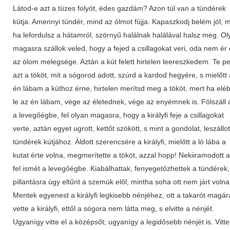
Látod-e azt a tüzes folyót, édes gazdám? Azon túl van a tündérek
kútja. Amennyi tündér, mind az ólmot fújja. Kapaszkodj belém jól, 
ha lefordulsz a hátamról, szörnyű halálnak halálával halsz meg. Ol
magasra szállok veled, hogy a fejed a csillagokat veri, oda nem ér 
az ólom melegsége. Aztán a kút felett hirtelen leereszkedem. Te p
azt a tököt, mit a sógorod adott, szúrd a kardod hegyére, s mielőtt
én lábam a kúthoz érne, hirtelen merítsd meg a tököt, mert ha elé
le az én lábam, vége az életednek, vége az enyémnek is. Fölszáll a
a levegőégbe, fel olyan magasra, hogy a királyfi feje a csillagokat
verte, aztán egyet ugrott, kettőt szökött, s mint a gondolat, leszállot
tündérek kútjához. Áldott szerencsére a királyfi, mielőtt a ló lába a
kutat érte volna, megmerítette a tököt, azzal hopp! Nekiiramodott a
fel ismét a levegőégbe. Kiabálhattak, fenyegetőzhettek a tündérek
pillantásra úgy eltűnt a szemük elől, mintha soha ott nem járt volna
Mentek egyenest a királyfi legkisebb nénjéhez, ott a takarót magár
vette a királyfi, ettől a sógora nem látta meg, s elvitte a nénjét.
Ugyanígy vitte el a középsőt; ugyanígy a legidősebb nénjét is. Vitte