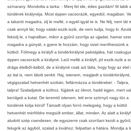
színarany. Mondotta a tarka: - Menj fel ide, édes gazdám! Itt lakik 
tündérek királynéja. Most éppen vacsorázik, egyedül, magában. V
a takarót magadra, ülj le mellé, s egyél-igyál te is. Ne félj, nem lát
csak annyit lát, hogy valaki eszik-iszik, de nem tudja, hogy ki. Azut
feküdj le, s hajnalban, mikor a gyűrű szorítja az ujjadat, hamar sze
magadra a gúnyát, s gyere le hozzám, hogy vizet meríthessünk a
kútból. Fölmegy a királyfi a tündérkirályné palotájába, hát csakugy
éppen vacsorázik a királyné. Leül mellé a királyfi, jól eszik-iszik a s
drága ételből-italból, de a királyné csak azt látta, hogy fogy az étel 
az ital is, nem látott senkit. Haj, istenem, megijedt a tündérkirályné,
végigszalad hetvenhét szobán, fellármázza a tündéreket: - Talpra,
talpra! Szaladjatok a kúthoz, fújjátok az ólmot, hadd égjen, mert va
kerülgeti a kutat. De teremtő istenem, lett erre szörnyű nagy tűz a
tündérek kútja körül! Támadt olyan forró melegség, hogy a kúttól
hetvenhét mérföldre megsült ember, állat, minden. Az alatt a királyf
aludott szép csendesen, de egyszerre csak szorítani kezdi a gyűrű
felugrik az ágyból, szalad a lovához, felpattan a hátára. Mondja a ló