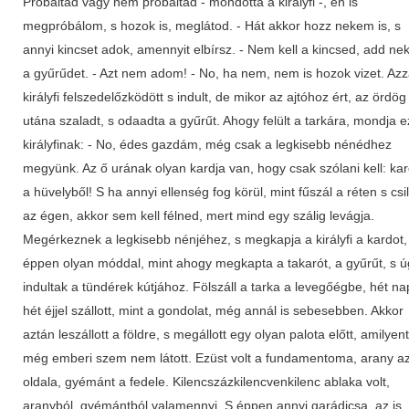
Próbáltad vagy nem próbáltad - mondotta a királyfi -, én is
megpróbálom, s hozok is, meglátod. - Hát akkor hozz nekem is, s
annyi kincset adok, amennyit elbírsz. - Nem kell a kincsed, add n
a gyűrűdet. - Azt nem adom! - No, ha nem, nem is hozok vizet. Azz
királyfi felszedelőzködött s indult, de mikor az ajtóhoz ért, az ördög
utána szaladt, s odaadta a gyűrűt. Ahogy felült a tarkára, mondja e
királyfinak: - No, édes gazdám, még csak a legkisebb nénédhez
megyünk. Az ő urának olyan kardja van, hogy csak szólani kell: kard
a hüvelyből! S ha annyi ellenség fog körül, mint fűszál a réten s csi
az égen, akkor sem kell félned, mert mind egy szálig levágja.
Megérkeznek a legkisebb nénjéhez, s megkapja a királyfi a kardot,
éppen olyan móddal, mint ahogy megkapta a takarót, a gyűrűt, s ú
indultak a tündérek kútjához. Fölszáll a tarka a levegőégbe, hét na
hét éjjel szállott, mint a gondolat, még annál is sebesebben. Akkor
aztán leszállott a földre, s megállott egy olyan palota előtt, amilyent
még emberi szem nem látott. Ezüst volt a fundamentoma, arany a
oldala, gyémánt a fedele. Kilencszázkilencvenkilenc ablaka volt,
aranyból, gyémántból valamennyi. S éppen annyi garádicsa, az is