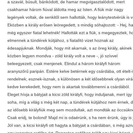
a szavát, búsult, bánkódott, de hamar megvigasztalódott, mert
csakhamar három fiúval áldotta meg az Isten. A fiúk már nagy
legények voltak, de senkitől sem hallották, hogy leánytestvérük is vo
Eközben a király erősen leöregedett, s mindig sóhajtozott: - Hej, h
még egyszer fiatal lehetnék! Hallották ezt a fiúk, s megegyeztek, h
elmennek a tündérek kútjához, s fiatalító vizet hoznak az
édesapjuknak. Mondják, hogy mit akarnak, s az öreg király, akinek 
közben legyen mondva - zöld király volt a neve -, jó szívvel
beleegyezett, csak menjenek. Elindul a három királyfi három
aranyszőrű paripán. Estére kelve betérnek egy csárdába, ott ételt-it
rendelnek; esznek-isznak, s különösen a két idősebbnek olyan vir
kedve kerekedett, hogy nem is akartak továbbmenni a csárdából.
Eleget hívja a bátyjait a kicsi zöld királyfi, hogy induljanak, mert így
soha, míg a világ s még két nap, a tündérek kútjához nem érnek, 
az idősebb királyfiúk meg sem mozdultak, azt mondták az öccsükne
Csak eridj, te bolond! Majd mi is odaérünk, s ha nem érünk, úgy is 
Jól van, a kicsi királyfi ott hagyta a bátyjait a csárdában, s még az
egy rengeteg erdőbe ért. Rengeteg erdőben talált egy kicsi házat, 