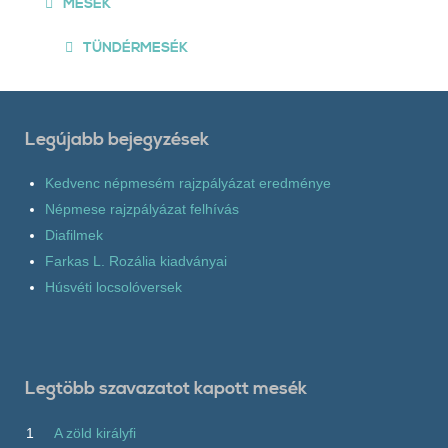
MESÉK
TÜNDÉRMESÉK
Legújabb bejegyzések
Kedvenc népmesém rajzpályázat eredménye
Népmese rajzpályázat felhívás
Diafilmek
Farkas L. Rozália kiadványai
Húsvéti locsolóversek
Legtöbb szavazatot kapott mesék
1
A zöld királyfi