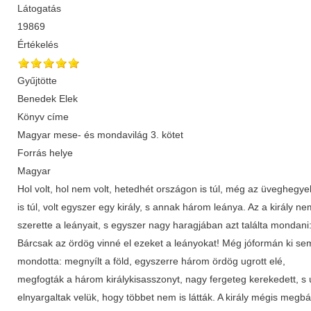
Látogatás
19869
Értékelés
Gyűjtötte
Benedek Elek
Könyv címe
Magyar mese- és mondavilág 3. kötet
Forrás helye
Magyar
Hol volt, hol nem volt, hetedhét országon is túl, még az üveghegy
is túl, volt egyszer egy király, s annak három leánya. Az a király ne
szerette a leányait, s egyszer nagy haragjában azt találta mondani:
Bárcsak az ördög vinné el ezeket a leányokat! Még jóformán ki se
mondotta: megnyílt a föld, egyszerre három ördög ugrott elé,
megfogták a három királykisasszonyt, nagy fergeteg kerekedett, s
elnyargaltak velük, hogy többet nem is látták. A király mégis megb