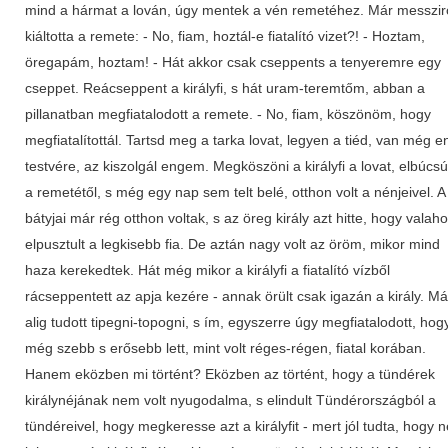
mind a hármat a lován, úgy mentek a vén remetéhez. Már messzir
kiáltotta a remete: - No, fiam, hoztál-e fiatalító vizet?! - Hoztam,
öregapám, hoztam! - Hát akkor csak cseppents a tenyeremre egy
cseppet. Reácseppent a királyfi, s hát uram-teremtőm, abban a
pillanatban megfiatalodott a remete. - No, fiam, köszönöm, hogy
megfiatalítottál. Tartsd meg a tarka lovat, legyen a tiéd, van még 
testvére, az kiszolgál engem. Megköszöni a királyfi a lovat, elbúcsú
a remetétől, s még egy nap sem telt belé, otthon volt a nénjeivel. A
bátyjai már rég otthon voltak, s az öreg király azt hitte, hogy valaho
elpusztult a legkisebb fia. De aztán nagy volt az öröm, mikor mind
haza kerekedtek. Hát még mikor a királyfi a fiatalító vízből
rácseppentett az apja kezére - annak örült csak igazán a király. Má
alig tudott tipegni-topogni, s ím, egyszerre úgy megfiatalodott, hog
még szebb s erősebb lett, mint volt réges-régen, fiatal korában.
Hanem eközben mi történt? Eközben az történt, hogy a tündérek
királynéjának nem volt nyugodalma, s elindult Tündérországból a
tündéreivel, hogy megkeresse azt a királyfit - mert jól tudta, hogy 