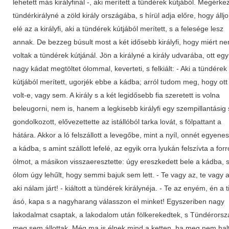
lehetett más királyfinál -, aki merített a tündérek kútjából. Megérkez
tündérkirályné a zöld király országába, s hírül adja előre, hogy állj
elé az a királyfi, aki a tündérek kútjából merített, s a felesége lesz
annak. De bezzeg búsult most a két idősebb királyfi, hogy miért n
voltak a tündérek kútjánál. Jön a királyné a király udvarába, ott egy
nagy kádat megtöltet ólommal, keverteti, s felkiált: - Aki a tündérek
kútjából merített, ugorjék ebbe a kádba; arról tudom meg, hogy ott
volt-e, vagy sem. A király s a két legidősebb fia szeretett is volna
beleugorni, nem is, hanem a legkisebb királyfi egy szempillantásig
gondolkozott, elővezettette az istállóból tarka lovát, s fölpattant a
hátára. Akkor a ló felszállott a levegőbe, mint a nyíl, onnét egyenes
a kádba, s amint szállott lefelé, az egyik orra lyukán felszívta a forr
ólmot, a másikon visszaeresztette: úgy ereszkedett bele a kádba, 
ólom úgy lehűlt, hogy semmi bajuk sem lett. - Te vagy az, te vagy a
aki nálam járt! - kiáltott a tündérek királynéja. - Te az enyém, én a t
ásó, kapa s a nagyharang válasszon el minket! Egyszeriben nagy
lakodalmat csaptak, a lakodalom után fölkerekedtek, s Tündérorsz
meg sem állottak. Még ma is élnek mind a ketten, ha meg nem hal