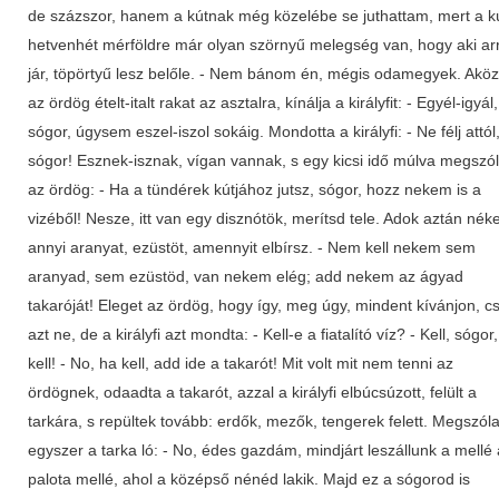
de százszor, hanem a kútnak még közelébe se juthattam, mert a kú
hetvenhét mérföldre már olyan szörnyű melegség van, hogy aki ar
jár, töpörtyű lesz belőle. - Nem bánom én, mégis odamegyek. Akö
az ördög ételt-italt rakat az asztalra, kínálja a királyfit: - Egyél-igyál,
sógor, úgysem eszel-iszol sokáig. Mondotta a királyfi: - Ne félj attól
sógor! Esznek-isznak, vígan vannak, s egy kicsi idő múlva megszól
az ördög: - Ha a tündérek kútjához jutsz, sógor, hozz nekem is a
vizéből! Nesze, itt van egy disznótök, merítsd tele. Adok aztán nék
annyi aranyat, ezüstöt, amennyit elbírsz. - Nem kell nekem sem
aranyad, sem ezüstöd, van nekem elég; add nekem az ágyad
takaróját! Eleget az ördög, hogy így, meg úgy, mindent kívánjon, c
azt ne, de a királyfi azt mondta: - Kell-e a fiatalító víz? - Kell, sógor,
kell! - No, ha kell, add ide a takarót! Mit volt mit nem tenni az
ördögnek, odaadta a takarót, azzal a királyfi elbúcsúzott, felült a
tarkára, s repültek tovább: erdők, mezők, tengerek felett. Megszóla
egyszer a tarka ló: - No, édes gazdám, mindjárt leszállunk a mellé 
palota mellé, ahol a középső nénéd lakik. Majd ez a sógorod is