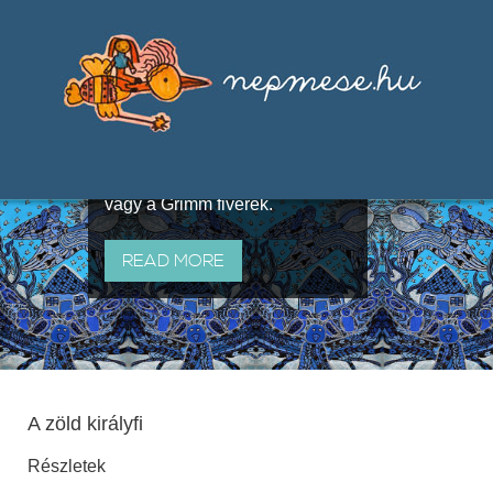
Válogatások a szájhagyomány
útján terjedő elbeszélésekből,
melyeket olyan ismert gyűjtők
állítottak össze, mint Benedek
Elek, Illyés Gyula, Arany László
vagy a Grimm fivérek.
READ MORE
A zöld királyfi
Részletek