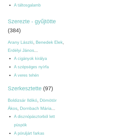
A táltosgalamb
Szerezte - gyűjtötte
(384)
Arany László
,
Benedek Elek
,
Erdélyi János
...
A cigányok királya
A szépséges nyírfa
A veres tehén
Szerkesztette
(97)
Boldizsár Ildikó
,
Dömötör
Ákos
,
Dornbach Mária
...
A disznópásztorból lett
püspök
A póruljárt farkas