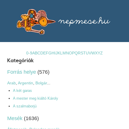
0-9
A
B
C
D
E
F
G
H
I
J
K
L
M
N
O
P
Q
R
S
T
U
V
W
X
Y
Z
Kategóriák
Forrás helye
(576)
Arab
,
Argentin
,
Bolgár
...
A két garas
A mester meg kiáltó Károly
A szalmaborjú
Mesék
(1636)