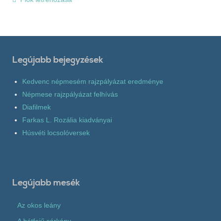
Legújabb bejegyzések
Kedvenc népmesém rajzpályázat eredménye
Népmese rajzpályázat felhívás
Diafilmek
Farkas L. Rozália kiadványai
Húsvéti locsolóversek
Legújabb mesék
Az okos leány