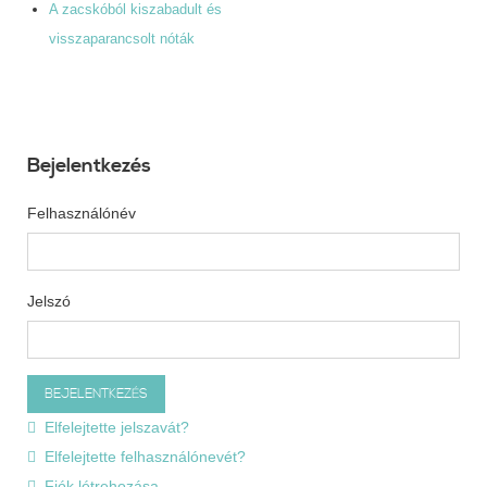
A zacskóból kiszabadult és
visszaparancsolt nóták
Bejelentkezés
Felhasználónév
Jelszó
Elfelejtette jelszavát?
Elfelejtette felhasználónevét?
Fiók létrehozása