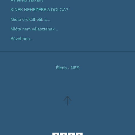
A hétfejű sárkány
KINEK NEHEZEBB A DOLGA?
Mióta örökölhetik a...
Mióta nem választanak...
Bővebben...
Életfa
-
NES