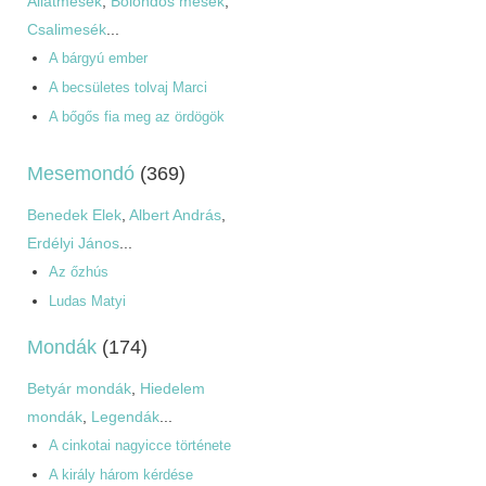
Állatmesék
,
Bolondos mesék
,
Csalimesék
...
A bárgyú ember
A becsületes tolvaj Marci
A bőgős fia meg az ördögök
Mesemondó
(369)
Benedek Elek
,
Albert András
,
Erdélyi János
...
Az őzhús
Ludas Matyi
Mondák
(174)
Betyár mondák
,
Hiedelem
mondák
,
Legendák
...
A cinkotai nagyicce története
A király három kérdése