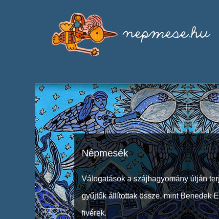
Népmesék
Válogatások a szájhagyomány útján ter
gyűjtők állítottak össze, mint Benedek 
fivérek.