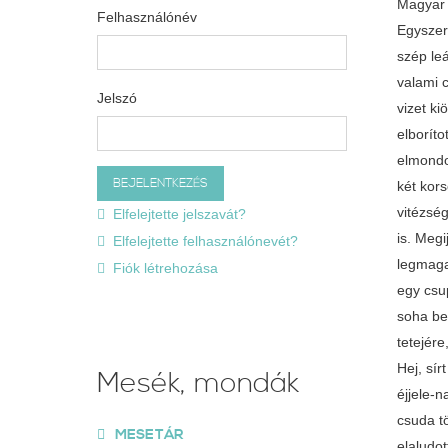
Magyar 
Felhasználónév
Egyszer volt, hol nem volt, hetedhét országon is túl, még az Óperenciás-tengeren is túl, volt egy öreg király, s annak egy szépséges szép leánya. Akadt is a királykisasszonynak kérője, nem egy, de tizenkettő is. Hanem az öreg király egyhez sem adta, mert egy éjjel valami csudálatos álmot látott, azt elébb meg akarta fejtetni az ország bölcs embereivel. Az volt a király álma, hogy a leánya két korsó vizet kiöntött a földre, az a víz elkezdett áradni, s olyan nagyra áradott, mint a tenger; elborította az ő országát, de nemcsak azt, elborította az egész világot. Reggel, amint felkelt a király, összehívatta m
Jelszó
Elfelejtette jelszavát?
Elfelejtette felhasználónevét?
Fiók létrehozása
Mesék, mondák
MESETÁR