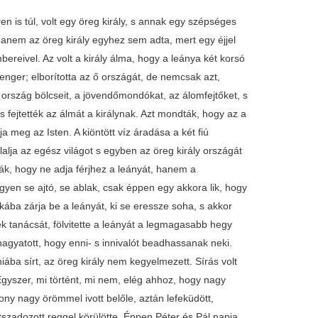
y tizennyolc esztendős leány van. És ez a királyé. Most rá került a sor. Azt üzente a királynak a sárkány, hogy ha a leányát szépszerével odaadja, többet nem sanyargatja a várost, mert a királykisasszonnyal elrepül nagy Sárkányországba. Hiszen csak akadna egy vitéz ember, aki a sárkányt megölje, nekiadná a király a leányát s fele országát. "No, Péter - gondolta magában a fiú -, most mutasd meg, hogy mit tudsz!" A királykisasszonyt másnap kellett vinni a kúthoz, Péter hát lefeküdött az öregasszonynál, hogy jól kipihenje magát, de hajnalhasadáskor felkelt, jól kifente a kardját, adott az állatainak is enni, amennyi csak beléjük fért, s úgy sétált a város kútjához. Hát úgy dél felé hozzák a szegény királykisasszonyt gyászfeketébe vont hintón, a hintó előtt tizenkét paripa, mind a tizenkettő hollófekete, s azokon is gyászfekete posztó. Jött a hintó után a nép is, de jó messziről, sírt a királykisasszony, sírt az apja, anyja, sírt minden jólélek. Csak egy ember jött a királykisasszonnyal: a vörös herceg. Ez eléállott, hogy ő majd megöli a tizenkét fejű sárkányt. Vízi Péter föl sem ment a királyhoz, nem is ajánlotta magát, csak ott állott a kútnál, s várta a sárkányt. Hát egyszerre csak nagy buggyokat vet a víz, kavarodik-zavarodik, a színében sötétre változik. Aztán csak szakadni kezd a kútból a vörös láng, a kék láng, a zöld láng: ez már a sárkány torkából szakadott ki. Ím, csakugyan jő a sárkány, kiveti magát a kútból, tátogatja rettentő nagy száját, mind a tizenkettőt, üti a földet a farkával, hogy csak úgy döngött-rengett belé. Haj, uramistenem, a vörös hercegnek sem kellett egyéb, egyszeriben inába szakadt a bátorsága, s nagy hirtelen fölmászott egy fűzfára. De bezzeg nem ijedt meg Vízi Péter. Kirántotta széles, görbe kardját, s neki a sárkánynak. Szakadt a verejték Vízi Péterről, de szakadt a sárkányról is, mert hiába erősködtek, sem Vízi Péter nem tudta halálosan megvágni, sem a sárkány nem tudott úgy fordulni, hogy a farkával megcsaphassa Vízi Pétert, pedig mind azon mesterkedett. Hanem mikor az állatok látták, hogy a gazdájuk mindjárt a fűbe harap, uccu, neki a sárkánynak, a tigris lekapta a farkát, megragadta az oroszlán is, meg a farkas is, s abban a szempillantásban Vízi Péter beleugrott a sárkány tizenkettedik szájába, nagy hirtelen a buzogányával kipeckelte a száját, leszaladt a gyomrába, ottan megtalálta a sárkány lelkét fekete galamb képében, annak a szívét keresztülszúrta, s amint vége volt a fekete galamb életének, vége lett abban a minutában a sárkány életének is. Akkor Vízi Péter szépen végigsétált a sárkánynak mind a tizenkét fejében. Mind a tizenkét fejében talált egy-egy aranyalmát; azokat a zsebébe tette, s szépen kisétált a földre. Szörnyűképpen el volt fáradva Vízi Péter, a fejét lehajtotta a királykisasszony ölébe, s egyszeriben elaludott. Elaludtak az állatai is, de a fűzfán ülő vörös hercegnek sem kellett egyéb. Bezzeg most nem félt, leszállott a fűzfáról, felkapta Vízi Péter kardját, a másik kezével befogta a királykisasszony száját, hogy ne kiálthasson, s Vízi Péter nyakát levágta. Nem volt arra senki lélek, aki ezt látta volna. A vörös herceg hát szépen hazavezette a királykisasszonyt, de útközben megmondta neki, hogy ha elárulja, így meg úgy öli meg. Fölmennek a palotába, ott a vörös herceg eldicsekedik, hogy így meg úgy ölte meg a sárkányt, s mert hogy a királykisasszony nem mert szólni, mindjárt papot hívattak, nagy lakodalmat csaptak, a vendégségnél a vörös herceget a főhelyre ültették, de még tizenkét selyempárnát is tettek alája. Amíg a királynál folyt a dínomdánom, lakodalom, azalatt az állatok felébredtek, s látják, hogy a gazdájuk feje le van vágva. Nosza, szalasztják a tigrist - mert az volt a közöttük a legjobb futó -, hogy hozzon az erdőből forrasztófüvet, azzal majd visszaforrasztják a gazdájuk fejét. Elszalad a tigris, s amint szalad az erdő felé, találkozik egy nyúllal. Annak a nyúlnak a szája tele volt valami fűvel. Kérdi a tigris: - Mit viszel, te nyúl? - Én bizony útilaput a fiamnak. -