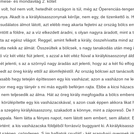
mese- és mondavilág 2. kötet
ind az ország bölcseit, a jövendőmondókat, az álomfejtőket, s elmondotta nekik az álmát. Összeültek a bölcsek, s nagy tanakodás után meg is fejtették az álmát a királynak. Azt mondták, hogy az a két korsó víz két vitéz fiút jelent, s azzal a két vitéz fiúval a királykisasszonyt áldja meg az Isten. A kiöntött víz áradása a két fiú vitézségét jelenti, s az a szörnyű nagy áradás azt jelenti, hogy az a két fiú elfoglalja az egész világot s egyben az öreg király országát is. Megijedt az öreg király ettől az álomfejtéstől. Az ország bölcsei azt tanácsolták, hogy ne adja férjhez a leányát, hanem a legmagasabb hegy tetején építtessen egy kis vasházat; azon a vasházon ne legyen se ajtó, se ablak, csak éppen egy akkora lik, hogy egy csupor meg egy tányér s mi más egyéb beférjen rajta. Ebbe a kicsi házacskába zárja be a leányát, ki se eressze soha, s akkor soha be nem teljesedik az álma. Hát az öreg király megfogadta a bölcs emberek tanácsát, fölvitette a leányát a legmagasabb hegy tetejére, körülépítette egy kis vasházacskával, s azon csak éppen akkora likat hagyatott, hogy enni- s innivalót beadhassanak neki. Hej, sírt a szegény királykisasszony, szakadott a könnye, mint a záporeső. De hiába sírt, az öreg király nem kegyelmezett. Sírás volt éjjele-nappala. Nem látta a fényes napot, nem látott sem embert, sem állatot. Egyszer, mi történt, mi nem, elég ahhoz, hogy nagy csuda történt: a kis vasházacska földjéből forrásvíz buggyant ki. A királykisasszony nagy örömmel ivott belőle, aztán lefeküdött, elaludott szépen, csöndesen. S ím halljatok csudát! - két aranyhajú gyermek játszadozott reggel körülötte. Éppen Péter és Pál napja volt, s a királykisasszony a két fiút elnevezte Péternek és Pálnak, s arról a forrásvízről még vezetéknevet is adott nekik. Úgy hívta őket: Vízi Péter és Vízi Pál. Telt-múlt az idő, a királykisasszonynak elmúlt a rossz kedve, dajkálta, nevelte a gyermekeket, s mire hétesztendősek lettek, úgy megerősödtek, hogy egyszerre csak nekidőltek a vasházacska falának, s az oldalát kidöntötték. Most már mehettek, amerre szívüknek tetszett. A fiúk az anyjukkal együtt azt határozták, hogy az anyjuk csak maradjon a házacskában, az oldalát helyreállítják, s maradjon ott, míg visszajönnek a szabadítására. Elindult a két fiú, bementek a városba, ott szereztek maguknak nyilat, kardot, kést, mindenféle fegyvereket, aztán addig mentek, mendegéltek, míg egy rengeteg erdőbe nem értek. Rengeteg erdőben addig mentek, míg egyszerre csak az út kétfelé vált. Ottan letelepedettek egy fa alá. Nem is gondolták, hogy miféle fa alá telepedtek. Ez a világ jósfája volt. Aki e fa alatt valamit kívánt, annak minden kívánsága teljesedett. Leült a két fiú a fa alá, ottan beszélgetnek, tanakodnak. Egyszerre csak azt mondja az egyik: - Hej, istenem, de jó volna egy kicsi ropogós malacpecsenye. Abban a pillanatban, ahogy elsóhajtotta magát, leesett a fáról egy sült malac. Most már tudták, hogy a világ jósfája alatt vannak. Kívántak is mindenféle jó ennivalót, innivalót, s a fáról csak úgy hullott le, amit szemük-szájuk kívánt. Mikor aztán jóllaktak, s jól kipihenték magukat, mondja Péter: - No, öcsém, itt kétfelé válik az út, váljunk el mi is egymástól. Merre akarsz menni, jobbra-e vagy balra? Azt mondta Pál, hogy ő jobbra megyen. - Jól van, öcsém - mondotta Péter -, akkor én balra megyek. De előbb a késünket szúrjuk belé ebbe a fába, s ha majd valamelyik visszakerekedik kettőnk közül, húzza ki a másiknak a kését. Hogyha fehér víz folyik ki utána, az azt jelenti, hogy a másik él és jó dolga van. De ha piros vér folyik, az a másiknak a halálát jelenti. Beleszúrják a késüket a fába, keserves könnyhullatások közt elbúcsúznak egymástól, Péter ment balra, Pál jobbra. Alighogy elváltak egymástól, Péter meglát egy farkast, ráhúzza a nyilat, meg akarja lőni, de a farkas könyörögni kezdett, hogy ne bántsa, inkább egy kölykét nekiadja. Jól van, Péter nem ölte meg a farkast, de a kölyköt elfogadta, s vitte magával. Megy, mendegél, s meglát egy tigrist, célba veszi azt is, de mondja a tigris: - Ne lőj meg, királyfi, neked adom egy kölykemet, bizony hasznát veszed ennek. Péter leeresztette a nyilát, a tigrist nem lőtte meg, hanem a kölykét magával vitte, és úgy ment tovább tigris- és farkaskölyökkel. Amint menne, mendegélne, elejébe toppan egy oroszlán. De biz ő nem ijedt meg, célba veszi ezt is. Mondta az oroszlán: - Hallod-e, te királyfi, ne ölj meg, inkább neked adom egy kölykemet, bizony még hasznát veheted. A királyfi megkegyelmezett az oroszlánnak is, elfogadta a kölykét, úgy ment tovább a három kölyökkel. Mentek, mendegéltek hetedhét ország ellen, erdőkön-mezőkön által, s egyszer beérnek egy rettentő nagy városba. De abban a városban minden ház gyászfeketébe volt húzva. Az utcák is be voltak teregetve gyászfekete posztóval, de még a hidak is, de még a fák is. Volt a város végén egy kicsi ház, abban lakott egy öregasszony. Bemegy ahhoz Péter, köszönti illendőképpen, s kérdi: - Ugyan bizony, öreganyám, miért húzták ezt a várost gyászfeketébe? - Jaj, lelkem, fiam, ne is kérdezd! Ennek előtte huszonnégy esztendővel egy irgalmatlan nagy sárkány keresztülrepült a városon, s a város kútjába beleeresztett egy tojást. Abból a tojásból kikelt egy tizenkét fejű sárkány s ez a sárkány adót vetett ki a városra, hogy csak úgy ad vizet, ha minden esztendőben egy tizennyolc esztendős leányt a kútba vetnek. Ebben az esztendőben csak eg