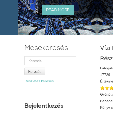
READ MORE
Mesekeresés
Vízi 
Rész
Látogat
Keresés
17729
Részletes keresés
Értékel
Gyűjtött
Benedek
Bejelentkezés
Könyv 