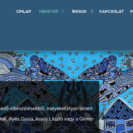
CÍMLAP
MESETÁR
ÍRÁSOK
KAPCSOLAT
P
jedő elbeszélésekből, melyeket olyan ismert
Elek, Illyés Gyula, Arany László vagy a Grimm