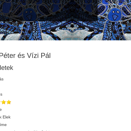
Péter és Vízi Pál
letek
ás
és
e
 Elek
címe