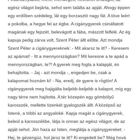
egész világot bejárta, sehol sem találta az apját. Ahogy éppen
egy erdőben szédeleg, lát egy borzasztó nagy fát. A töve leért
a pokolba, a hegye fel az égbe. A cigánygyerek csináltatott
magának egy fejszét, belevágott a fába, mászott felfelé. Az ég
kapuja pedig zárva volt, Szent Péter állt előtte. Azt mondja
Szent Péter a cigánygyereknek: - Mit akarsz te itt? - Keresem
az apámat! - Itt a mennyországban? Mit keresne a te apád a
mennyországban, te?! A gyerek meg fogta a kalapját, és
behajította. - Jaj - azt mondja -, engedjen be, csak a
kalapomat hoznám ki! - Na, eredj, de gyere is rögtön! A
cigánygyerek meg hajigálta beljebb-beljebb a kalapot, míg egy
nagy térre nem hajította. A tér közepén egy gömbölyű
karosszék, mellette tizenkét gyalogszék állt. A középső az
Istené, a többi az angyaloké. Kapja magát a cigánygyerek,
beleül a karosszékbe, látja is onnan az egész világot, de az
apját sehol. Jön haza az Isten, meglátja a cigánygyereket. -
Hej, te gézengúz, hol jársz te itt? Ki engedett be? Még hová