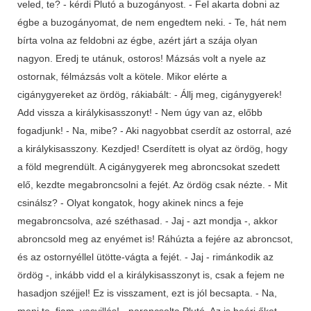
veled, te? - kérdi Plutó a buzogányost. - Fel akarta dobni az
égbe a buzogányomat, de nem engedtem neki. - Te, hát nem
bírta volna az feldobni az égbe, azért járt a szája olyan
nagyon. Eredj te utánuk, ostoros! Mázsás volt a nyele az
ostornak, félmázsás volt a kötele. Mikor elérte a
cigánygyereket az ördög, rákiabált: - Állj meg, cigánygyerek!
Add vissza a királykisasszonyt! - Nem úgy van az, előbb
fogadjunk! - Na, mibe? - Aki nagyobbat cserdít az ostorral, azé
a királykisasszony. Kezdjed! Cserdített is olyat az ördög, hogy
a föld megrendült. A cigánygyerek meg abroncsokat szedett
elő, kezdte megabroncsolni a fejét. Az ördög csak nézte. - Mit
csinálsz? - Olyat kongatok, hogy akinek nincs a feje
megabroncsolva, azé széthasad. - Jaj - azt mondja -, akkor
abroncsold meg az enyémet is! Ráhúzta a fejére az abroncsot,
és az ostornyéllel ütötte-vágta a fejét. - Jaj - rimánkodik az
ördög -, inkább vidd el a királykisasszonyt is, csak a fejem ne
hasadjon széjjel! Ez is visszament, ezt is jól becsapta. - Na,