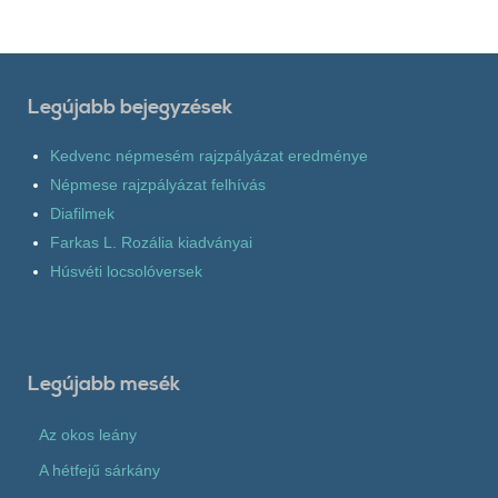
Legújabb bejegyzések
Kedvenc népmesém rajzpályázat eredménye
Népmese rajzpályázat felhívás
Diafilmek
Farkas L. Rozália kiadványai
Húsvéti locsolóversek
Legújabb mesék
Az okos leány
A hétfejű sárkány