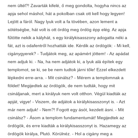
nem ültél?! Zavarták kifelé, ő meg gondolta, hogyha nincs az
apja sehol máshol, hát a pokolban csak ott kell hogy legyen!
Lejött a fáról. Nagy lyuk volt a fa tövében, azon lement a
sötétségbe, hát volt is ott ördög meg ördög épp elég. Az apja
fűtötte nekik a kályhát, s egy királykisasszony adogatta néki a
fát, azt is odafentről hozhatták ide. Kérdik az ördögök: - Mi kell,
cigánygyerek? - Tudjátok meg, az apámért jöttem! - Az apádat
nem adjuk ki. - Na, ha nem adjátok ki, a lyuk alá építek egy
templomot, se ki, se be nem tudtok járni tőle! Ezzel elkezdett
lépkedni erre-arra. - Mit csinálsz? - Mérem a templomnak a
földet! Megijedtek az ördögök, de nem tudták, hogy mit
csináljanak, mert a királyuk nem volt otthon. Végül kiadták az
apját, vigye! - Viszem, de adjátok a királykisasszonyt is. - Azt
már nem adjuk! - Nem?! Fogott egy ásót, kezdett ásni. - Mit
csinálsz? - Ásom a templom fundamentumát! Megijedtek az
ördögök, és erre kiadták a királykisasszonyt is. Hazamegy az
ördögök királya, Plutó. Körülnéz. - Hol a cigány meg a