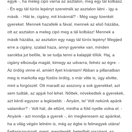
egyik -, ha meleg cipó várna az asztalon, meg egy tál kolbász.
- Én egy tál túrós lepényt szeretnék az asztalon látni - így a
másik. - Hát te, cigány, mit kívánnál? - Még vagy tizenkét
gyereket. Mennek hazafelé a fával, mennek az első házába,
ott az asztalon a meleg cipó meg a tál kolbász! Mennek a
másik házába, az asztalon egy nagy tál túrós lepény! Megijed
erre a cigány, szalad haza, annyi gyereke van, minden
sarokba jut belőle, le se tudja tenni a kalapját tőlük. Haj, a
cigány elbúsulja magát, kimegy az udvarra, felnéz az égre. -
Az ördög vinne el, amiért ilyet kívántam! Abban a pillanatban
meg is markolta egy füstös ördög, s már vitte is, úgy elvitte,
mint a forgószél. Ott maradt az asszony a sok gyerekkel, azt
sem tudták, az apjuk hol lehet. Nőttek, növekedtek a gyerekek,
azt kérdi egyszer a legkisebb: - Anyám, te! Volt nekünk apánk
valamikor? - Volt hát, de eltűnt, mintha a föld nyelte volna el. -
Anyánk - azt mondja a gyerek -, én megkeresem az apánkat,
ha a világ végén lelném is, még az égbe is felmegyek utána!
Feltarisznyázott, ment, mendegélt, hetedhét országot, az