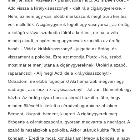
menj te, fiam, vasvillás! - parancsolta Plutó. Az is beéri őket. -
Add vissza a királykisasszonyt! - kiált rá a cigánygyerekre. -
Nem, az nem úgy van, előbb mérkőzzünk meg! Sűrű kerítés
volt mellettük. A cigánygyerek fogott egy vasnyársat, az ördög
a kétágú villával szurkodta túlról a kerítést, de hát a villa
mindig akadt, a nyárs meg ugyancsak szurkálta az ördög
hasát. - Vidd a királykisasszonyt! - jajgatta az ördög, és
visszament a pokolba. Erre azt mondja Plutó: - Na, szabó,
most már te menj utána a cigánygyereknek! Utoléri a szabó,
ráparancsol: - Állj meg! Add ide a királykisasszonyt! -
Odaadom, de előbb fogadjunk! Aki hamarabb megvarr egy
nadrágot, azé lesz a királykisasszony! - Jól van. Bementek egy
házba. Az ördög olyan hosszú cérnát húzott a tűbe, hogy
minden öltésnél ki kellett a cérnával ugornia az ablakon.
Bement, kiugrott, bement, kiugrott. A cigánygyerek meg
öltögette a cérnát szaporán, gyorsan megvarrta a nadrágot. A
szabó is hazaiszkolt a pokolba. Akkor utánuk küldte Plutó a
kondást: - Eredj te most, kondás fiam! Megy a kondás, a nagy