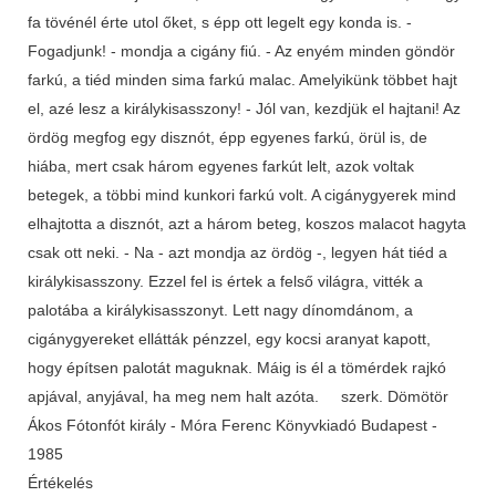
fa tövénél érte utol őket, s épp ott legelt egy konda is. -
Fogadjunk! - mondja a cigány fiú. - Az enyém minden göndör
farkú, a tiéd minden sima farkú malac. Amelyikünk többet hajt
el, azé lesz a királykisasszony! - Jól van, kezdjük el hajtani! Az
ördög megfog egy disznót, épp egyenes farkú, örül is, de
hiába, mert csak három egyenes farkút lelt, azok voltak
betegek, a többi mind kunkori farkú volt. A cigánygyerek mind
elhajtotta a disznót, azt a három beteg, koszos malacot hagyta
csak ott neki. - Na - azt mondja az ördög -, legyen hát tiéd a
királykisasszony. Ezzel fel is értek a felső világra, vitték a
palotába a királykisasszonyt. Lett nagy dínomdánom, a
cigánygyereket ellátták pénzzel, egy kocsi aranyat kapott,
hogy építsen palotát maguknak. Máig is él a tömérdek rajkó
apjával, anyjával, ha meg nem halt azóta. szerk. Dömötör
Ákos Fótonfót király - Móra Ferenc Könyvkiadó Budapest -
1985
Értékelés