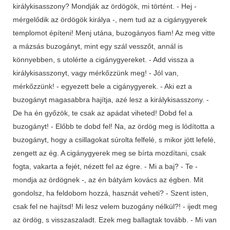
királykisasszony? Mondják az ördögök, mi történt. - Hej -
mérgelődik az ördögök királya -, nem tud az a cigánygyerek
templomot építeni! Menj utána, buzogányos fiam! Az meg vitte
a mázsás buzogányt, mint egy szál vesszőt, annál is
könnyebben, s utolérte a cigánygyereket. - Add vissza a
királykisasszonyt, vagy mérkőzzünk meg! - Jól van,
mérkőzzünk! - egyezett bele a cigánygyerek. - Aki ezt a
buzogányt magasabbra hajítja, azé lesz a királykisasszony. -
De ha én győzök, te csak az apádat viheted! Dobd fel a
buzogányt! - Előbb te dobd fel! Na, az ördög meg is lódította a
buzogányt, hogy a csillagokat súrolta felfelé, s mikor jött lefelé,
zengett az ég. A cigánygyerek meg se bírta mozdítani, csak
fogta, vakarta a fejét, nézett fel az égre. - Mi a baj? - Te -
mondja az ördögnek -, az én bátyám kovács az égben. Mit
gondolsz, ha feldobom hozzá, hasznát veheti? - Szent isten,
csak fel ne hajítsd! Mi lesz velem buzogány nélkül?! - ijedt meg
az ördög, s visszaszaladt. Ezek meg ballagtak tovább. - Mi van