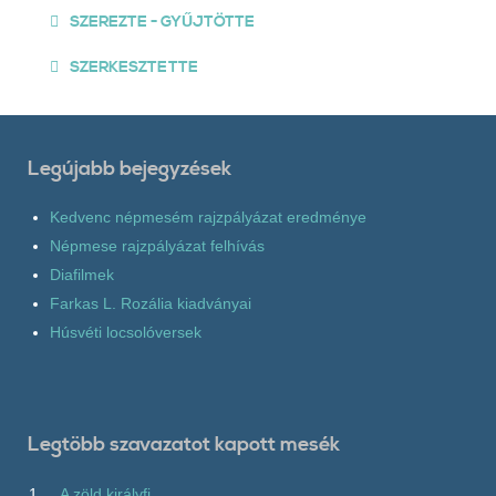
SZEREZTE - GYŰJTÖTTE
SZERKESZTETTE
Legújabb bejegyzések
Kedvenc népmesém rajzpályázat eredménye
Népmese rajzpályázat felhívás
Diafilmek
Farkas L. Rozália kiadványai
Húsvéti locsolóversek
Legtöbb szavazatot kapott mesék
1
A zöld királyfi