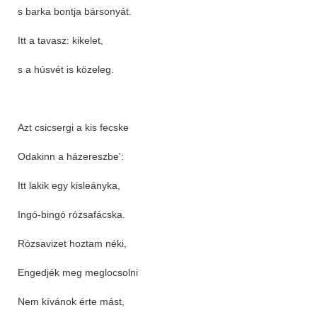
s barka bontja bársonyát.
Itt a tavasz: kikelet,
s a húsvét is közeleg.
Azt csicsergi a kis fecske
Odakinn a házereszbe':
Itt lakik egy kisleányka,
Ingó-bingó rózsafácska.
Rózsavizet hoztam néki,
Engedjék meg meglocsolni
Nem kívánok érte mást,