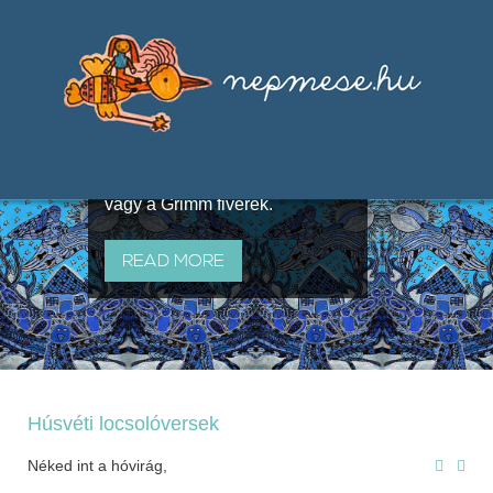
Válogatások a szájhagyomány
útján terjedő elbeszélésekből,
melyeket olyan ismert gyűjtők
állítottak össze, mint Benedek
Elek, Illyés Gyula, Arany László
vagy a Grimm fivérek.
READ MORE
Húsvéti locsolóversek
Néked int a hóvirág,