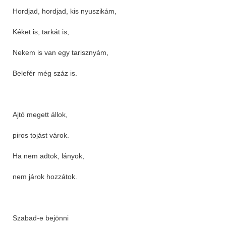
Hordjad, hordjad, kis nyuszikám,
Kéket is, tarkát is,
Nekem is van egy tarisznyám,
Belefér még száz is.
Ajtó megett állok,
piros tojást várok.
Ha nem adtok, lányok,
nem járok hozzátok.
Szabad-e bejönni