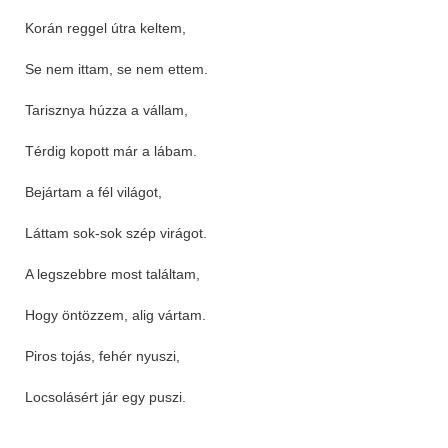
Korán reggel útra keltem,
Se nem ittam, se nem ettem.
Tarisznya húzza a vállam,
Térdig kopott már a lábam.
Bejártam a fél világot,
Láttam sok-sok szép virágot.
A legszebbre most találtam,
Hogy öntözzem, alig vártam.
Piros tojás, fehér nyuszi,
Locsolásért jár egy puszi.