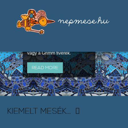
Válogatások a szájhagyomány
útján terjedő elbeszélésekből,
melyeket olyan ismert gyűjtők
állítottak össze, mint Benedek
Elek, Illyés Gyula, Arany László
vagy a Grimm fivérek.
READ MORE
KIEMELT MESÉK...