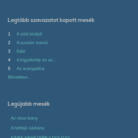
Legtöbb szavazatot kapott mesék
1
A zöld királyfi
2
A suszter manói
3
Káló
4
A kígyókirály és az...
5
Az aranypálca
Bővebben...
Legújabb mesék
Az okos leány
A hétfejű sárkány
KINEK NEHEZEBB A DOLGA?