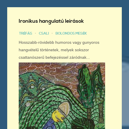
Ironikus hangulatú leírások
TRÉFÁS
CSALI
BOLONDOS MESÉK
Hosszabb-rövidebb humoros vagy gunyoros
hangvételű történetek, melyek sokszor
csattanószerű befejezéssel záródnak...