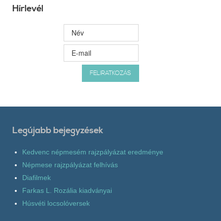
Hírlevél
Legújabb bejegyzések
Kedvenc népmesém rajzpályázat eredménye
Népmese rajzpályázat felhívás
Diafilmek
Farkas L. Rozália kiadványai
Húsvéti locsolóversek