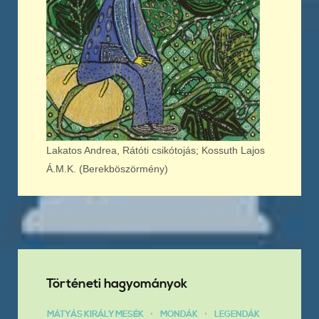
Lakatos Andrea, Rátóti csikótojás; Kossuth Lajos
Á.M.K. (Berekböszörmény)
Történeti hagyományok
MÁTYÁS KIRÁLY MESÉK
MONDÁK
LEGENDÁK