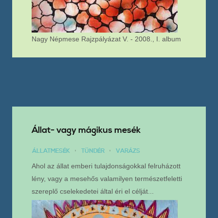
Nagy Népmese Rajzpályázat V. - 2008., I. album
Állat- vagy mágikus mesék
ÁLLATMESÉK
TÜNDÉR
VARÁZS
Ahol az állat emberi tulajdonságokkal felruházott
lény, vagy a mesehős valamilyen természetfeletti
szereplő cselekedetei által éri el célját...