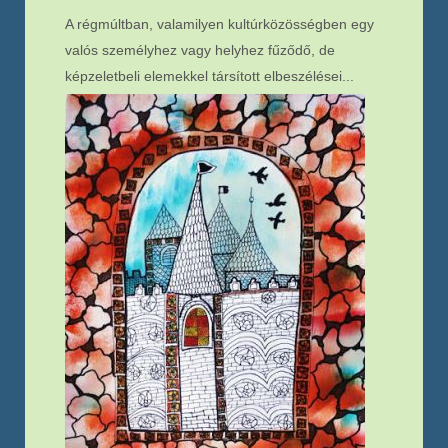
A régmúltban, valamilyen kultúrközösségben egy
valós személyhez vagy helyhez fűződő, de
képzeletbeli elemekkel társított elbeszélései...