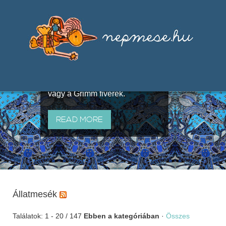
Válogatások a szájhagyomány
útján terjedő elbeszélésekből,
melyeket olyan ismert gyűjtők
állítottak össze, mint Benedek
Elek, Illyés Gyula, Arany László
vagy a Grimm fivérek.
READ MORE
Állatmesék
Találatok: 1 - 20 / 147
Ebben a kategóriában
·
Összes