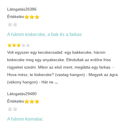
Látogatás
26386
Értékelés
A három kiskecske, a bak és a farkas
Volt egyszer egy kecskecsalád: egy bakkecske, három
kiskecske meg egy anyakecske. Elindultak az erdőre friss
rügyeket szedni. Mikor az első ment, meglátta egy farkas. -
Hova mész, te kiskecske? (vastag hangon) - Megyek az ágra.
(vékony hangon) - Hát ne
...
Látogatás
29480
Értékelés
A három kismalac