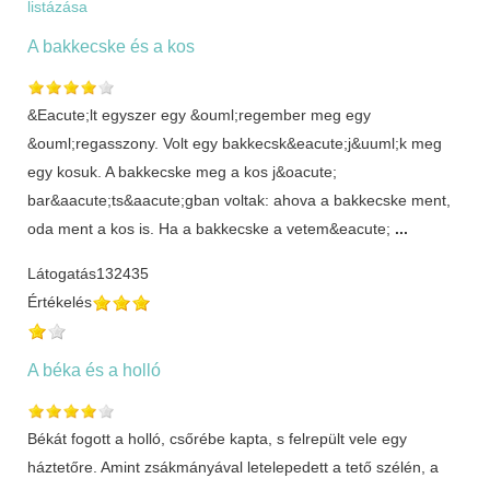
listázása
A bakkecske és a kos
&Eacute;lt egyszer egy &ouml;regember meg egy
&ouml;regasszony. Volt egy bakkecsk&eacute;j&uuml;k meg
egy kosuk. A bakkecske meg a kos j&oacute;
bar&aacute;ts&aacute;gban voltak: ahova a bakkecske ment,
oda ment a kos is. Ha a bakkecske a vetem&eacute;
...
Látogatás
132435
Értékelés
A béka és a holló
Békát fogott a holló, csőrébe kapta, s felrepült vele egy
háztetőre. Amint zsákmányával letelepedett a tető szélén, a