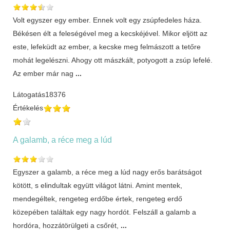
Volt egyszer egy ember. Ennek volt egy zsúpfedeles háza.
Békésen élt a feleségével meg a kecskéjével. Mikor eljött az
este, lefeküdt az ember, a kecske meg felmászott a tetőre
mohát legelészni. Ahogy ott mászkált, potyogott a zsúp lefelé.
Az ember már nag
...
Látogatás
18376
Értékelés
A galamb, a réce meg a lúd
Egyszer a galamb, a réce meg a lúd nagy erős barátságot
kötött, s elindultak együtt világot látni. Amint mentek,
mendegéltek, rengeteg erdőbe értek, rengeteg erdő
közepében találtak egy nagy hordót. Felszáll a galamb a
hordóra, hozzátörülgeti a csőrét,
...