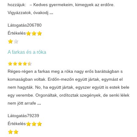
hozzájuk: – Kedves gyermekeim, kimegyek az erdőre.
Vigyázzatok, óvakodj
...
Látogatás
206780
Értékelés
A farkas és a róka
Réges-régen a farkas meg a róka nagy erős barátságban s
komaságban voltak. Erdőn-mezőn együtt jártak, egymást el
nem hagyták. No, ha együtt jártak, egyszer együtt is estek bele
egy verembe. Orgonáltak, ordítoztak szegények, de senki lélek
nem jött arrafe
...
Látogatás
79239
Értékelés