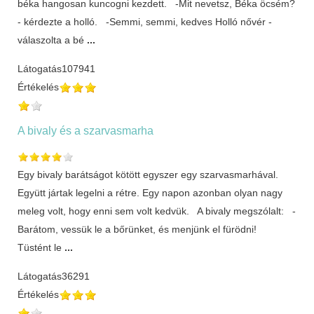
béka hangosan kuncogni kezdett. -Mit nevetsz, Béka öcsém?
- kérdezte a holló. -Semmi, semmi, kedves Holló nővér -
válaszolta a bé
...
Látogatás
107941
Értékelés
A bivaly és a szarvasmarha
Egy bivaly barátságot kötött egyszer egy szarvasmarhával.
Együtt jártak legelni a rétre. Egy napon azonban olyan nagy
meleg volt, hogy enni sem volt kedvük. A bivaly megszólalt: -
Barátom, vessük le a bőrünket, és menjünk el fürödni!
Tüstént le
...
Látogatás
36291
Értékelés