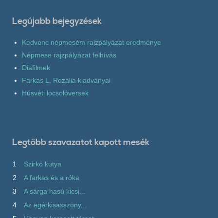
Legújabb bejegyzések
Kedvenc népmesém rajzpályázat eredménye
Népmese rajzpályázat felhívás
Diafilmek
Farkas L. Rozália kiadványai
Húsvéti locsolóversek
Legtöbb szavazatot kapott mesék
1
Szirkó kutya
2
A farkas és a róka
3
A sárga hasú kicsi...
4
Az egérkisasszony...