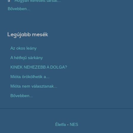
5
Hogyan keresett társat...
Bővebben...
Legújabb mesék
Az okos leány
A hétfejű sárkány
KINEK NEHEZEBB A DOLGA?
Mióta örökölhetik a...
Mióta nem választanak...
Bővebben...
Életfa
-
NES