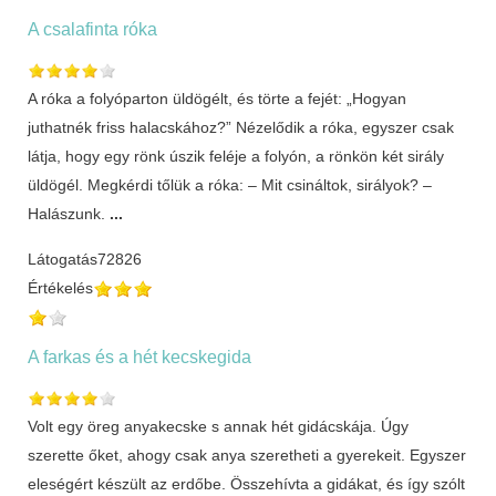
A csalafinta róka
A róka a folyóparton üldögélt, és törte a fejét: „Hogyan
juthatnék friss halacskához?” Nézelődik a róka, egyszer csak
látja, hogy egy rönk úszik feléje a folyón, a rönkön két sirály
üldögél. Megkérdi tőlük a róka: – Mit csináltok, sirályok? –
Halászunk.
...
Látogatás
72826
Értékelés
A farkas és a hét kecskegida
Volt egy öreg anyakecske s annak hét gidácskája. Úgy
szerette őket, ahogy csak anya szeretheti a gyerekeit. Egyszer
eleségért készült az erdőbe. Összehívta a gidákat, és így szólt