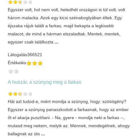
Egyszer volt, hol nem volt, hetedhét országon is túl volt, volt
három malacka. Azok egy kicsi szénaboglyában éltek. Egy
éjszaka rájuk talált a farkas, majd bekapta a legkisebb
malacot, de mind a hárman elszaladtak. Mentek, mentek,
egyszer csak találkozta
...
Látogatás
366521
Értékelés
A huszár, a szúnyog meg a farkas
Hát azt tudod-e, miért mondja a szúnyog, hogy: szööögény?
Egyszer a szúnyog panaszkodott a farkasnak, hogy az ember
őt el akarja pusztítani. - Na, gyere - mondja neki a farkas --,
mutasd meg nekem, melyik az. Mennek, mendegélnek, ahogy
ballagnak az úto
...