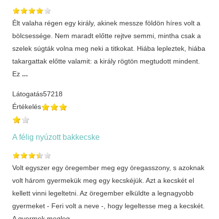
Élt valaha régen egy király, akinek messze földön híres volt a
bölcsessége. Nem maradt előtte rejtve semmi, mintha csak a
szelek súgták volna meg neki a titkokat. Hiába lepleztek, hiába
takargattak előtte valamit: a király rögtön megtudott mindent.
Ez
...
Látogatás
57218
Értékelés
A félig nyúzott bakkecske
Volt egyszer egy öregember meg egy öregasszony, s azoknak
volt három gyermekük meg egy kecskéjük. Azt a kecskét el
kellett vinni legeltetni. Az öregember elküldte a legnagyobb
gyermeket - Feri volt a neve -, hogy legeltesse meg a kecskét.
A gyermek megleg
...