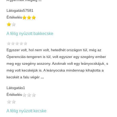
Látogatás
57581
Értékelés
A félig nyúzott bakkecske
Egyszer volt, hol nem volt, hetedhét országon túl, még az
Óperenciás-tengeren is túl, volt egyszer egy szegény ember
meg egy szegény asszony. Azoknak volt egy leányocskájuk, s
még volt kecskéjük is. A leányocska mindennap kihajtotta a
kecskét a falu végér
...
Látogatás
1
Értékelés
A félig nyúzott kecske