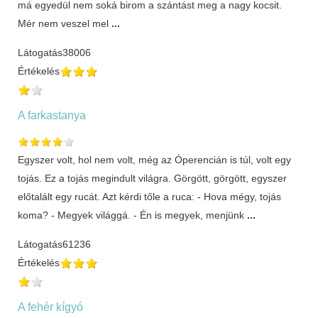
má egyedül nem soká birom a szántást meg a nagy kocsit.
Mér nem veszel mel
...
Látogatás
38006
Értékelés
A farkastanya
Egyszer volt, hol nem volt, még az Óperencián is túl, volt egy
tojás. Ez a tojás megindult világra. Görgött, görgött, egyszer
előtalált egy rucát. Azt kérdi tőle a ruca: - Hova mégy, tojás
koma? - Megyek világgá. - Én is megyek, menjünk
...
Látogatás
61236
Értékelés
A fehér kígyó