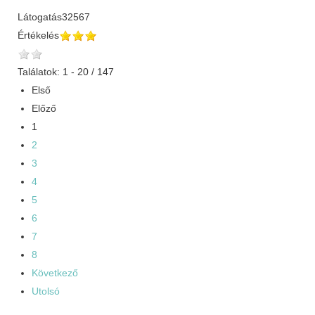
Látogatás
32567
Értékelés
Találatok: 1 - 20 / 147
Első
Előző
1
2
3
4
5
6
7
8
Következő
Utolsó