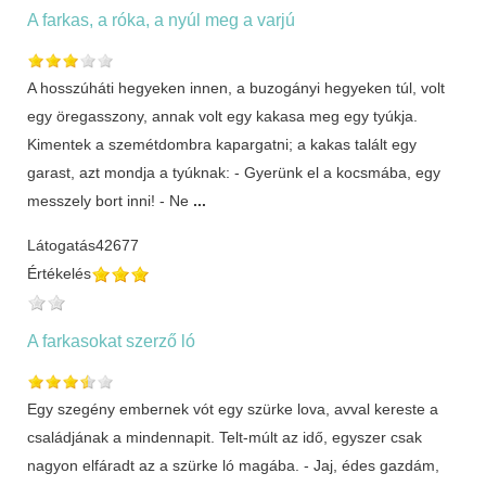
A farkas, a róka, a nyúl meg a varjú
A hosszúháti hegyeken innen, a buzogányi hegyeken túl, volt
egy öregasszony, annak volt egy kakasa meg egy tyúkja.
Kimentek a szemétdombra kapargatni; a kakas talált egy
garast, azt mondja a tyúknak: - Gyerünk el a kocsmába, egy
messzely bort inni! - Ne
...
Látogatás
42677
Értékelés
A farkasokat szerző ló
Egy szegény embernek vót egy szürke lova, avval kereste a
családjának a mindennapit. Telt-múlt az idő, egyszer csak
nagyon elfáradt az a szürke ló magába. - Jaj, édes gazdám,