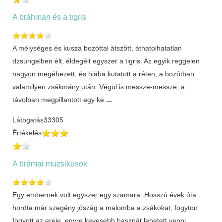
A bráhman és a tigris
A mélységes és kusza bozóttal átszőtt, áthatolhatatlan
dzsungelben élt, éldegélt egyszer a tigris. Az egyik reggelen
nagyon megéhezett, és hiába kutatott a réten, a bozótban
valamilyen zsákmány után. Végül is messze-messze, a
távolban megpillantott egy ke
...
Látogatás
33305
Értékelés
A brémai muzsikusok
Egy embernek volt egyszer egy szamara. Hosszú évek óta
hordta már szegény jószág a malomba a zsákokat, fogyton
fogyott az ereje, egyre kevesebb hasznát lehetett venni.