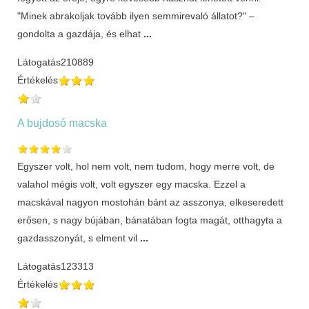
"Minek abrakoljak tovább ilyen semmirevaló állatot?" –
gondolta a gazdája, és elhat
...
Látogatás
210889
Értékelés
A bujdosó macska
Egyszer volt, hol nem volt, nem tudom, hogy merre volt, de
valahol mégis volt, volt egyszer egy macska. Ezzel a
macskával nagyon mostohán bánt az asszonya, elkeseredett
erősen, s nagy bújában, bánatában fogta magát, otthagyta a
gazdasszonyát, s elment vil
...
Látogatás
123313
Értékelés