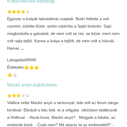
Kutya-macska barátság
Egyszer a kutyák lakodalmat csaptak. Bodri feltette a sok
csontot, sütötte-főzte, aztán odahítta a Sajót kóstolni. Sajó
megkóstolta a galuskát, de nem volt se íze, se bűze, mert nem
volt rajta tejföl. Keresi a kutya a tejfölt, de nem volt a háznál.
Hamar
...
Látogatás
58946
Értékelés
Mackó anyó dajkát keres
Vállára vette Mackó anyó a tarisznyát; tele volt az finom sárga
körtével. Elindult a falu felé, le a völgybe. útközben találkozott
a Hollóval. - Hová-hová, Mackó anyó? - Megyek a faluba, az
emberek közé. - Csak nem? Mit akarsz te az emberektől? -