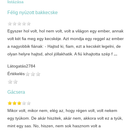
listázása
Félig nyúzott bakkecske
Egyszer hol volt, hol nem volt, volt a világon egy ember, annak
volt két fia meg egy kecskéje. Azt mondja egy reggel az ember
a nagyobbik fiának: - Hajtsd ki, fiam, ezt a kecskét legelni, de
olyan helyre hajtsd, ahol jóllakhatik. A fiú kihajtotta szép f
...
Látogatás
2784
Értékelés
Gácsera
Mikor volt, mikor nem, elég az, hogy régen volt, volt nekem
egy tyúkom. De akár hiszitek, akár nem, akkora volt ez a tyúk,
mint egy sas. No, hiszen, nem sok hasznom volt a