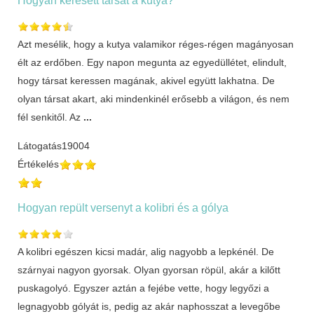
Azt mesélik, hogy a kutya valamikor réges-régen magányosan
élt az erdőben. Egy napon megunta az egyedüllétet, elindult,
hogy társat keressen magának, akivel együtt lakhatna. De
olyan társat akart, aki mindenkinél erősebb a világon, és nem
fél senkitől. Az
...
Látogatás
19004
Értékelés
Hogyan repült versenyt a kolibri és a gólya
A kolibri egészen kicsi madár, alig nagyobb a lepkénél. De
szárnyai nagyon gyorsak. Olyan gyorsan röpül, akár a kilőtt
puskagolyó. Egyszer aztán a fejébe vette, hogy legyőzi a
legnagyobb gólyát is, pedig az akár naphosszat a levegőbe