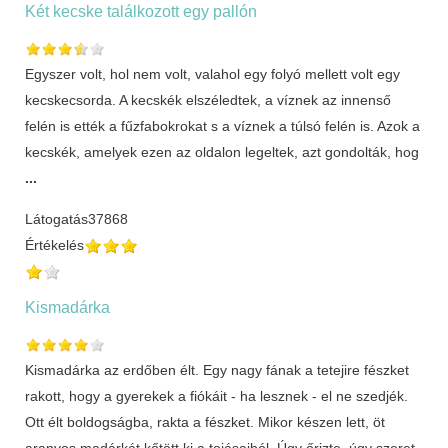
Két kecske találkozott egy pallón
Egyszer volt, hol nem volt, valahol egy folyó mellett volt egy
kecskecsorda. A kecskék elszéledtek, a víznek az innenső
felén is ették a fűzfabokrokat s a víznek a túlsó felén is. Azok a
kecskék, amelyek ezen az oldalon legeltek, azt gondolták, hog
...
Látogatás
37868
Értékelés
Kismadárka
Kismadárka az erdőben élt. Egy nagy fának a tetejire fészket
rakott, hogy a gyerekek a fiókáit - ha lesznek - el ne szedjék.
Ott élt boldogságba, rakta a fészket. Mikor készen lett, öt
aranyos madárkát kőtött ki a tojásaiból. Úgy őrizte, úgy szeret