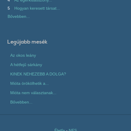
5
Hogyan keresett társat...
Bővebben...
Legújabb mesék
Az okos leány
A hétfejű sárkány
KINEK NEHEZEBB A DOLGA?
Mióta örökölhetik a...
Mióta nem választanak...
Bővebben...
Életfa
-
NES