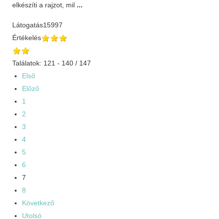
elkészíti a rajzot, mil
...
Látogatás
15997
Értékelés
Találatok: 121 - 140 / 147
Első
Előző
1
2
3
4
5
6
7
8
Következő
Utolsó