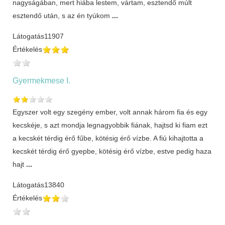
nagyságában, mert hiába lestem, vártam, esztendő múlt
esztendő után, s az én tyúkom
...
Látogatás
11907
Értékelés
Gyermekmese I.
Egyszer volt egy szegény ember, volt annak három fia és egy
kecskéje, s azt mondja legnagyobbik fiának, hajtsd ki fiam ezt
a kecskét térdig érő fűbe, kötésig érő vízbe. A fiú kihajtotta a
kecskét térdig érő gyepbe, kötésig érő vízbe, estve pedig haza
hajt
...
Látogatás
13840
Értékelés