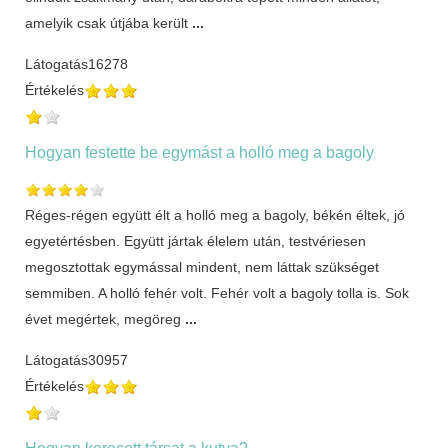
amelyik csak útjába került
...
Látogatás
16278
Értékelés
Hogyan festette be egymást a holló meg a bagoly
Réges-régen együtt élt a holló meg a bagoly, békén éltek, jó
egyetértésben. Együtt jártak élelem után, testvériesen
megosztottak egymással mindent, nem láttak szükséget
semmiben. A holló fehér volt. Fehér volt a bagoly tolla is. Sok
évet megértek, megöreg
...
Látogatás
30957
Értékelés
Hogyan keresett társat a kutya?