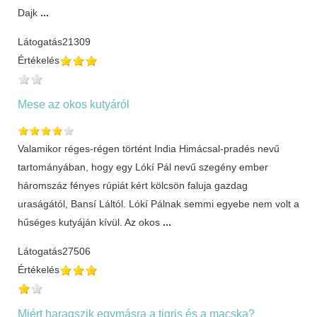
Dajk
...
Látogatás
21309
Értékelés
Mese az okos kutyáról
Valamikor réges-régen történt India Himácsal-pradés nevű
tartományában, hogy egy Lókí Pál nevű szegény ember
háromszáz fényes rúpiát kért kölcsön faluja gazdag
uraságától, Bansí Láltól. Lókí Pálnak semmi egyebe nem volt a
hűséges kutyáján kívül. Az okos
...
Látogatás
27506
Értékelés
Miért haragszik egymásra a tigris és a macska?