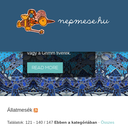
Válogatások a szájhagyomány
útján terjedő elbeszélésekből,
melyeket olyan ismert gyűjtők
állítottak össze, mint Benedek
Elek, Illyés Gyula, Arany László
vagy a Grimm fivérek.
READ MORE
Állatmesék
Találatok: 121 - 140 / 147
Ebben a kategóriában
·
Összes