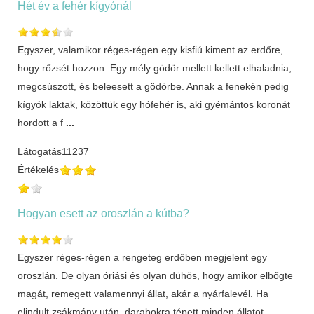
Hét év a fehér kígyónál
Egyszer, valamikor réges-régen egy kisfiú kiment az erdőre,
hogy rőzsét hozzon. Egy mély gödör mellett kellett elhaladnia,
megcsúszott, és beleesett a gödörbe. Annak a fenekén pedig
kígyók laktak, közöttük egy hófehér is, aki gyémántos koronát
hordott a f
...
Látogatás
11237
Értékelés
Hogyan esett az oroszlán a kútba?
Egyszer réges-régen a rengeteg erdőben megjelent egy
oroszlán. De olyan óriási és olyan dühös, hogy amikor elbőgte
magát, remegett valamennyi állat, akár a nyárfalevél. Ha
elindult zsákmány után, darabokra tépett minden állatot,