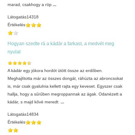
marad, csakhogy a röp
...
Látogatás
14318
Értékelés
Hogyan szedte rá a kádár a farkast, a medvét meg
nyulat
A kádár egy jókora hordót ütött össze az erdőben.
Meghajlította már az összes dongát, ráhúzta az abroncsokat
is, már csak gyalulnia kellett rajta egy keveset. Egyszer csak
hallja, hogy a sűrűben megroppannak az ágak. Odanézett a
kádár, s majd kővé meredt:
...
Látogatás
14834
Értékelés