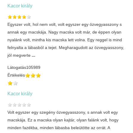
Kacor király
Egyszer volt, hol nem volt, volt egyszer egy özvegyasszony s
annak egy macskája. Nagy macska volt már, de éppen olyan
nyalánk volt, mintha kis macska lett volna. Egy reggel is mind
felnyalta a lábasból a tejet. Megharagudott az özvegyasszony,
jól megverte
...
Látogatás
105989
Értékelés
Kacor király
Volt egyszer egy szegény özvegyasszony, s annak volt egy
macskája. Ez a macska olyan kajtár, olyan falánk volt, hogy
minden fazékba, minden lábasba beleütötte az orrát. A