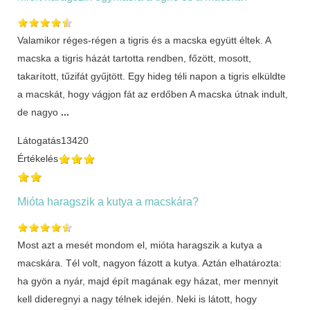
Valamikor réges-régen a tigris és a macska együtt éltek. A
macska a tigris házát tartotta rendben, főzött, mosott,
takarított, tűzifát gyűjtött. Egy hideg téli napon a tigris elküldte
a macskát, hogy vágjon fát az erdőben A macska útnak indult,
de nagyo
...
Látogatás
13420
Értékelés
Mióta haragszik a kutya a macskára?
Most azt a mesét mondom el, mióta haragszik a kutya a
macskára. Tél volt, nagyon fázott a kutya. Aztán elhatározta:
ha gyön a nyár, majd épít magának egy házat, mer mennyit
kell dideregnyi a nagy télnek idején. Neki is látott, hogy