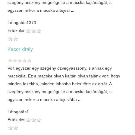
szegény asszony megelégelte a macska kajtárságát, s
egyszer, mikor a macska a tejesl
...
Látogatás
1373
Értékelés
Kacor király
Volt egyszer egy szegény özvegyasszony, s annak egy
macskája. Ez a macska olyan kajtár, olyan falánk volt, hogy
minden fazékba, minden lábasba beleütötte az orrát. A
szegény asszony megelégelte a macska kajtárságát, s
egyszer, mikor a macska a tejeslába
...
Látogatás
1
Értékelés