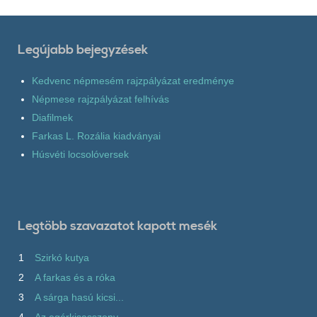
Legújabb bejegyzések
Kedvenc népmesém rajzpályázat eredménye
Népmese rajzpályázat felhívás
Diafilmek
Farkas L. Rozália kiadványai
Húsvéti locsolóversek
Legtöbb szavazatot kapott mesék
1
Szirkó kutya
2
A farkas és a róka
3
A sárga hasú kicsi...
4
Az egérkisasszony...