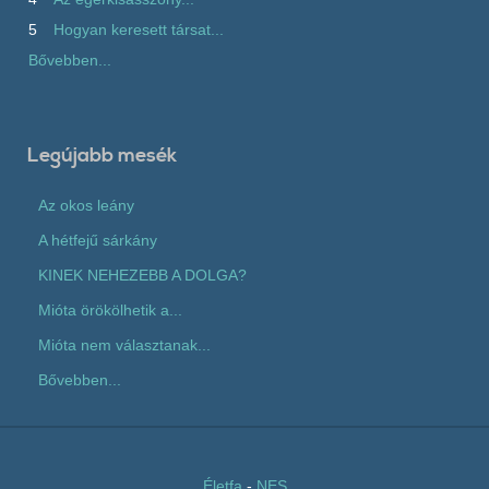
5
Hogyan keresett társat...
Bővebben...
Legújabb mesék
Az okos leány
A hétfejű sárkány
KINEK NEHEZEBB A DOLGA?
Mióta örökölhetik a...
Mióta nem választanak...
Bővebben...
Életfa
-
NES