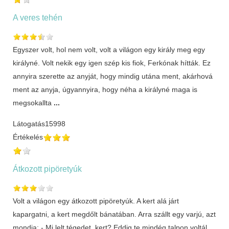
A veres tehén
Egyszer volt, hol nem volt, volt a világon egy király meg egy
királyné. Volt nekik egy igen szép kis fiok, Ferkónak hítták. Ez
annyira szerette az anyját, hogy mindig utána ment, akárhová
ment az anyja, úgyannyira, hogy néha a királyné maga is
megsokallta
...
Látogatás
15998
Értékelés
Átkozott pipöretyúk
Volt a világon egy átkozott pipöretyúk. A kert alá járt
kapargatni, a kert megdőlt bánatában. Arra szállt egy varjú, azt
mondja: - Mi lelt tégedet, kert? Eddig te mindég talpon voltál,