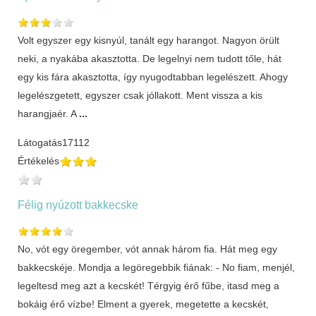
Volt egyszer egy kisnyúl, tanált egy harangot. Nagyon örült
neki, a nyakába akasztotta. De legelnyi nem tudott tőle, hát
egy kis fára akasztotta, így nyugodtabban legelészett. Ahogy
legelészgetett, egyszer csak jóllakott. Ment vissza a kis
harangjaér. A
...
Látogatás
17112
Értékelés
Félig nyúzott bakkecske
No, vót egy öregember, vót annak három fia. Hát meg egy
bakkecskéje. Mondja a legöregebbik fiának: - No fiam, menjél,
legeltesd meg azt a kecskét! Térgyig érő fűbe, itasd meg a
bokáig érő vízbe! Elment a gyerek, megetette a kecskét,