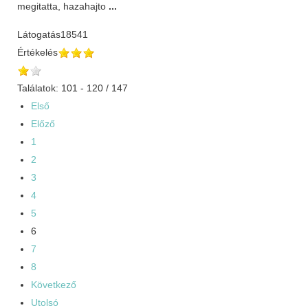
megitatta, hazahajto
...
Látogatás
18541
Értékelés
Találatok: 101 - 120 / 147
Első
Előző
1
2
3
4
5
6
7
8
Következő
Utolsó