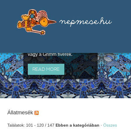
Válogatások a szájhagyomány
útján terjedő elbeszélésekből,
melyeket olyan ismert gyűjtők
állítottak össze, mint Benedek
Elek, Illyés Gyula, Arany László
vagy a Grimm fivérek.
READ MORE
Állatmesék
Találatok: 101 - 120 / 147
Ebben a kategóriában
·
Összes