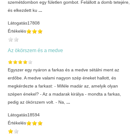
szemétdombon egy fületlen gombot. Felállott a domb tetejére,
és elkezdett ku
...
Látogatás
17808
Értékelés
Az ökörszem és a medve
Egyszer egy nyáron a farkas és a medve sétálni ment az
erdőbe. A medve valami nagyon szép éneket hallott, és
megkérdezte a farkast: - Miféle madár az, amelyik olyan
szépen énekel? - Az a madarak királya - mondta a farkas,
pedig az ökörszem volt. - Na,
...
Látogatás
18594
Értékelés