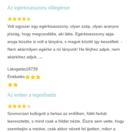
Az egérkisasszony vőlegénye
Volt egyszer egy egérkisasszony, olyan szép, olyan aranyos
jószág, hogy megcsodálta, aki látta. Egérkisasszony apja-
anyja büszke is volt a lányára, s maguk között így beszéltek: -
Nem akármilyen egérke a mi lányunk! Ha férjhez adjuk, nem
akárkihez adjuk,
...
Látogatás
18739
Értékelés
Az ember a legerősebb
Szomorúan kullogott a farkas az erdőben, fülét-farkát
leeresztette, s mind csak a földet nézte. Észre sem vette, hogy
szembejön a medve; csak akkor nézett fel ijedten, mikor a