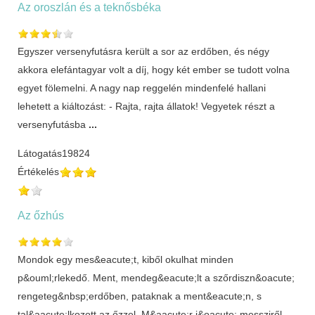
Az oroszlán és a teknősbéka
Egyszer versenyfutásra került a sor az erdőben, és négy
akkora elefántagyar volt a díj, hogy két ember se tudott volna
egyet fölemelni. A nagy nap reggelén mindenfelé hallani
lehetett a kiáltozást: - Rajta, rajta állatok! Vegyetek részt a
versenyfutásba
...
Látogatás
19824
Értékelés
Az őzhús
Mondok egy mes&eacute;t, kiből okulhat minden
p&ouml;rlekedő. Ment, mendeg&eacute;lt a szőrdiszn&oacute;
rengeteg&nbsp;erdőben, pataknak a ment&eacute;n, s
tal&aacute;lkozott az őzzel. M&aacute;r j&oacute; messziről