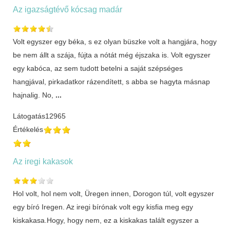
Az igazságtévő kócsag madár
Volt egyszer egy béka, s ez olyan büszke volt a hangjára, hogy
be nem állt a szája, fújta a nótát még éjszaka is. Volt egyszer
egy kabóca, az sem tudott betelni a saját szépséges
hangjával, pirkadatkor rázendített, s abba se hagyta másnap
hajnalig. No,
...
Látogatás
12965
Értékelés
Az iregi kakasok
Hol volt, hol nem volt, Üregen innen, Dorogon túl, volt egyszer
egy bíró Iregen. Az iregi bírónak volt egy kisfia meg egy
kiskakasa.Hogy, hogy nem, ez a kiskakas talált egyszer a