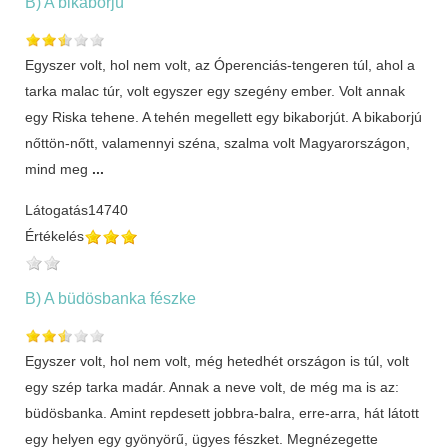
B) A bikaborjú
Egyszer volt, hol nem volt, az Óperenciás-tengeren túl, ahol a
tarka malac túr, volt egyszer egy szegény ember. Volt annak
egy Riska tehene. A tehén megellett egy bikaborjút. A bikaborjú
nőttön-nőtt, valamennyi széna, szalma volt Magyarországon,
mind meg
...
Látogatás
14740
Értékelés
B) A büdösbanka fészke
Egyszer volt, hol nem volt, még hetedhét országon is túl, volt
egy szép tarka madár. Annak a neve volt, de még ma is az:
büdösbanka. Amint repdesett jobbra-balra, erre-arra, hát látott
egy helyen egy gyönyörű, ügyes fészket. Megnézegette