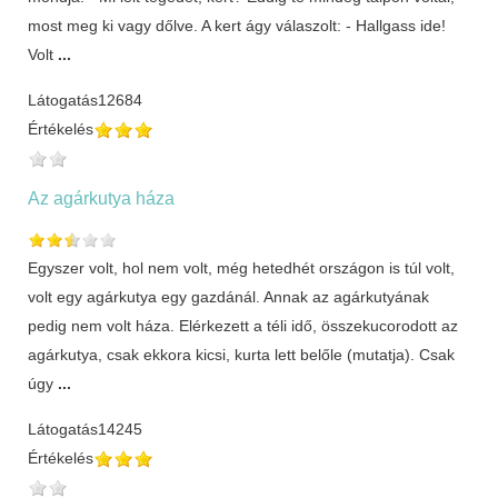
most meg ki vagy dőlve. A kert ágy válaszolt: - Hallgass ide!
Volt
...
Látogatás
12684
Értékelés
Az agárkutya háza
Egyszer volt, hol nem volt, még hetedhét országon is túl volt,
volt egy agárkutya egy gazdánál. Annak az agárkutyának
pedig nem volt háza. Elérkezett a téli idő, összekucorodott az
agárkutya, csak ekkora kicsi, kurta lett belőle (mutatja). Csak
úgy
...
Látogatás
14245
Értékelés