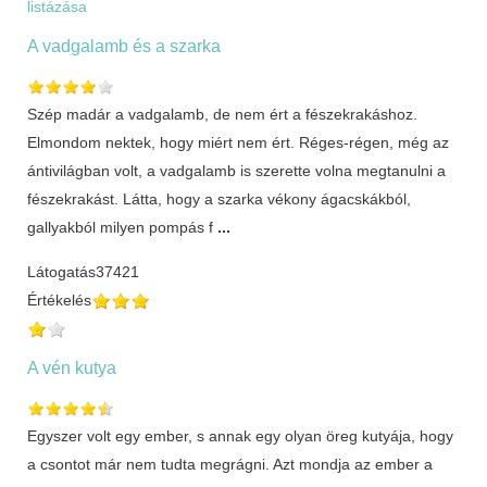
listázása
A vadgalamb és a szarka
Szép madár a vadgalamb, de nem ért a fészekrakáshoz.
Elmondom nektek, hogy miért nem ért. Réges-régen, még az
ántivilágban volt, a vadgalamb is szerette volna megtanulni a
fészekrakást. Látta, hogy a szarka vékony ágacskákból,
gallyakból milyen pompás f
...
Látogatás
37421
Értékelés
A vén kutya
Egyszer volt egy ember, s annak egy olyan öreg kutyája, hogy
a csontot már nem tudta megrágni. Azt mondja az ember a