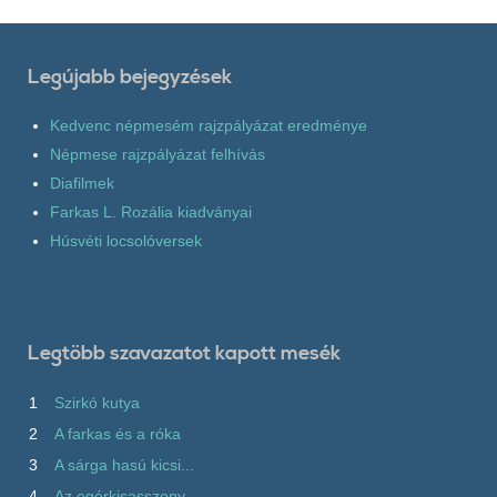
Legújabb bejegyzések
Kedvenc népmesém rajzpályázat eredménye
Népmese rajzpályázat felhívás
Diafilmek
Farkas L. Rozália kiadványai
Húsvéti locsolóversek
Legtöbb szavazatot kapott mesék
1
Szirkó kutya
2
A farkas és a róka
3
A sárga hasú kicsi...
4
Az egérkisasszony...