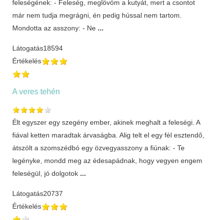
feleségének: - Feleség, meglövöm a kutyát, mert a csontot
már nem tudja megrágni, én pedig hússal nem tartom.
Mondotta az asszony: - Ne
...
Látogatás
18594
Értékelés
A veres tehén
Élt egyszer egy szegény ember, akinek meghalt a feleségi. A
fiával ketten maradtak árvaságba. Alig telt el egy fél esztendő,
átszólt a szomszédbó egy özvegyasszony a fiúnak: - Te
legényke, mondd meg az édesapádnak, hogy vegyen engem
feleségül, jó dolgotok
...
Látogatás
20737
Értékelés