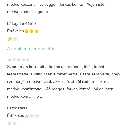
medve köszönt: - Jó reggelt, farkas koma. - Adjon isten,
medve koma - fogadta
...
Látogatás
41519
Értékelés
Az ember a legerősebb
Szomorúan kullogott a farkas az erdőben, fülét, farkát
leeresztette, s mind csak a földet nézte. Észre sem vette, hogy
szembejő a medve, csak akkor nézett föl ijedten, mikor a
medve köszöntötte: - Jó reggelt, farkas koma! - Adjon isten,
medve koma! - fo
...
Látogatás
1
Értékelés