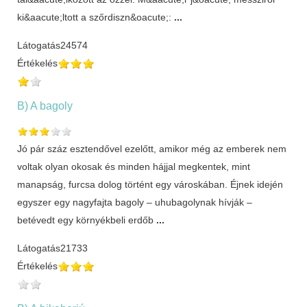
ki&aacute;ltott a szőrdiszn&oacute;:
...
Látogatás
24574
Értékelés
B) A bagoly
Jó pár száz esztendővel ezelőtt, amikor még az emberek nem
voltak olyan okosak és minden hájjal megkentek, mint
manapság, furcsa dolog történt egy városkában. Éjnek idején
egyszer egy nagyfajta bagoly – uhubagolynak hívják –
betévedt egy környékbeli erdőb
...
Látogatás
21733
Értékelés