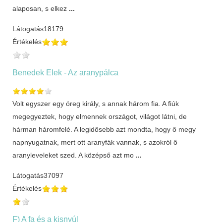
alaposan, s elkez
...
Látogatás
18179
Értékelés
Benedek Elek - Az aranypálca
Volt egyszer egy öreg király, s annak három fia. A fiúk
megegyeztek, hogy elmennek országot, világot látni, de
hárman háromfelé. A legidősebb azt mondta, hogy ő megy
napnyugatnak, mert ott aranyfák vannak, s azokról ő
aranyleveleket szed. A középső azt mo
...
Látogatás
37097
Értékelés
F) A fa és a kisnyúl