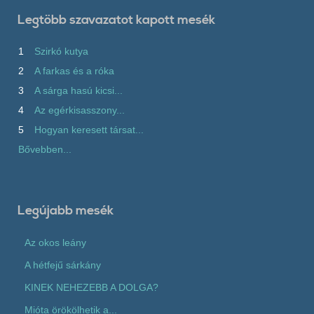
Legtöbb szavazatot kapott mesék
1
Szirkó kutya
2
A farkas és a róka
3
A sárga hasú kicsi...
4
Az egérkisasszony...
5
Hogyan keresett társat...
Bővebben...
Legújabb mesék
Az okos leány
A hétfejű sárkány
KINEK NEHEZEBB A DOLGA?
Mióta örökölhetik a...