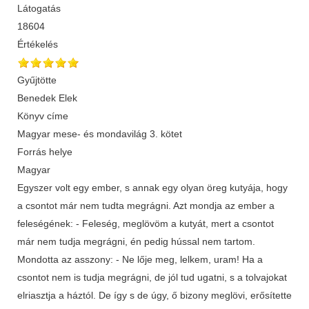
Látogatás
18604
Értékelés
Gyűjtötte
Benedek Elek
Könyv címe
Magyar mese- és mondavilág 3. kötet
Forrás helye
Magyar
Egyszer volt egy ember, s annak egy olyan öreg kutyája, hogy
a csontot már nem tudta megrágni. Azt mondja az ember a
feleségének: - Feleség, meglövöm a kutyát, mert a csontot
már nem tudja megrágni, én pedig hússal nem tartom.
Mondotta az asszony: - Ne lője meg, lelkem, uram! Ha a
csontot nem is tudja megrágni, de jól tud ugatni, s a tolvajokat
elriasztja a háztól. De így s de úgy, ő bizony meglövi, erősítette