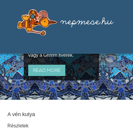
Válogatások a szájhagyomány
útján terjedő elbeszélésekből,
melyeket olyan ismert gyűjtők
állítottak össze, mint Benedek
Elek, Illyés Gyula, Arany László
vagy a Grimm fivérek.
READ MORE
A vén kutya
Részletek