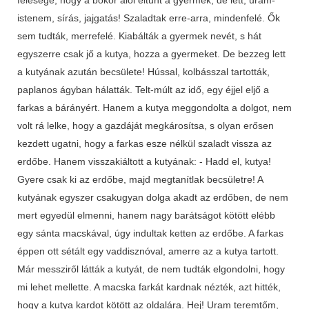
istenem, sírás, jajgatás! Szaladtak erre-arra, mindenfelé. Ők
sem tudták, merrefelé. Kiabálták a gyermek nevét, s hát
egyszerre csak jő a kutya, hozza a gyermeket. De bezzeg lett
a kutyának azután becsülete! Hússal, kolbásszal tartották,
paplanos ágyban hálatták. Telt-múlt az idő, egy éjjel eljő a
farkas a bárányért. Hanem a kutya meggondolta a dolgot, nem
volt rá lelke, hogy a gazdáját megkárosítsa, s olyan erősen
kezdett ugatni, hogy a farkas esze nélkül szaladt vissza az
erdőbe. Hanem visszakiáltott a kutyának: - Hadd el, kutya!
Gyere csak ki az erdőbe, majd megtanítlak becsületre! A
kutyának egyszer csakugyan dolga akadt az erdőben, de nem
mert egyedül elmenni, hanem nagy barátságot kötött elébb
egy sánta macskával, úgy indultak ketten az erdőbe. A farkas
éppen ott sétált egy vaddisznóval, amerre az a kutya tartott.
Már messziről látták a kutyát, de nem tudták elgondolni, hogy
mi lehet mellette. A macska farkát kardnak nézték, azt hitték,
hogy a kutya kardot kötött az oldalára. Hej! Uram teremtőm,