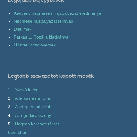
Kedvenc népmesém rajzpályázat eredménye
Népmese rajzpályázat felhívás
Diafilmek
Farkas L. Rozália kiadványai
Húsvéti locsolóversek
Legtöbb szavazatot kapott mesék
1
Szirkó kutya
2
A farkas és a róka
3
A sárga hasú kicsi...
4
Az egérkisasszony...
5
Hogyan keresett társat...
Bővebben...