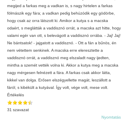
megijed a farkas meg a vadkan is, s nagy hirtelen a farkas
fölmászik egy fára; a vadkan pedig behúzódik egy gödörbe,
hogy csak az orra látszott ki. Amikor a kutya s a macska
odaért, s meglátták a vaddisznó orrát, a macska azt hitte, hogy
valami egér van ott, s belevágott a vaddisznó orrába. - Jaj! Jaj!
Ne bántsatok! - jajgatott a vaddisznó. - Ott a fán a bűnös, én
nem vétettem senkinek. A macska erre eleresztette a
vaddisznó orrát, a vaddisznó meg elszaladt nagy ijedten,
mintha a szemét vették volna ki. Akkor a kutya meg a macska
nagy mérgesen felnézett a fára. A farkas csak akkor látta,
kikkel van dolga. Erősen elszégyellette magát, leszállott a
fáról, s kibékült a kutyával. Így volt, vége volt, mese volt.
Értékelés
31 szavazat
Nyomtatás