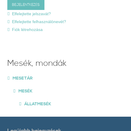
Elfelejtette jelszavát?
Elfelejtette felhasználónevét?
Fiók létrehozása
Mesék, mondák
MESETÁR
MESÉK
ÁLLATMESÉK
Legújabb bejegyzések