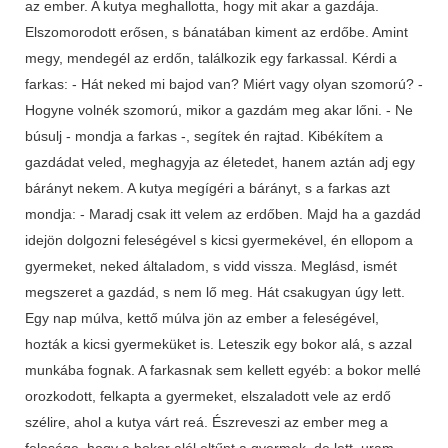
az ember. A kutya meghallotta, hogy mit akar a gazdája.
Elszomorodott erősen, s bánatában kiment az erdőbe. Amint
megy, mendegél az erdőn, találkozik egy farkassal. Kérdi a
farkas: - Hát neked mi bajod van? Miért vagy olyan szomorú? -
Hogyne volnék szomorú, mikor a gazdám meg akar lőni. - Ne
búsulj - mondja a farkas -, segítek én rajtad. Kibékítem a
gazdádat veled, meghagyja az életedet, hanem aztán adj egy
bárányt nekem. A kutya megígéri a bárányt, s a farkas azt
mondja: - Maradj csak itt velem az erdőben. Majd ha a gazdád
idejön dolgozni feleségével s kicsi gyermekével, én ellopom a
gyermeket, neked általadom, s vidd vissza. Meglásd, ismét
megszeret a gazdád, s nem lő meg. Hát csakugyan úgy lett.
Egy nap múlva, kettő múlva jön az ember a feleségével,
hozták a kicsi gyermeküket is. Leteszik egy bokor alá, s azzal
munkába fognak. A farkasnak sem kellett egyéb: a bokor mellé
orozkodott, felkapta a gyermeket, elszaladott vele az erdő
szélire, ahol a kutya várt reá. Észreveszi az ember meg a
felesége, hogy a bokor alól eltűnt a gyermek, de lett, uram-