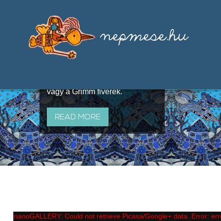
Válogatások a szájhagyomány
útján terjedő elbeszélésekből,
melyeket olyan ismert gyűjtők
állítottak össze, mint Benedek
Elek, Illyés Gyula, Arany László
vagy a Grimm fivérek.
READ MORE
nanoGALLERY: Could not retrieve Picasa/Google+ data. Error: err