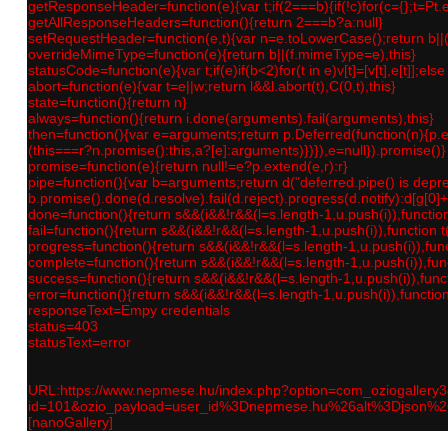
getResponseHeader=function(e){var t;if(2===b){if(!c)for(c={};t=Pt.e
getAllResponseHeaders=function(){return 2===b?a:null}
setRequestHeader=function(e,t){var n=e.toLowerCase();return b||(e=
overrideMimeType=function(e){return b||(f.mimeType=e),this}
statusCode=function(e){var t;if(e)if(b<2)for(t in e)v[t]=[v[t],e[t]];els
abort=function(e){var t=e||w;return l&&l.abort(t),C(0,t),this}
state=function(){return n}
always=function(){return i.done(arguments).fail(arguments),this}
then=function(){var e=arguments;return p.Deferred(function(n){p.eac
(this===r?n.promise():this,a?[e]:arguments)})}),e=null}).promise()}
promise=function(e){return null!=e?p.extend(e,r):r}
pipe=function(){var b=arguments;return d("deferred.pipe() is depre
b.promise().done(d.resolve).fail(d.reject).progress(d.notify):d[g[0]
done=function(){return s&&(i&&!r&&(l=s.length-1,u.push(i)),function
fail=function(){return s&&(i&&!r&&(l=s.length-1,u.push(i)),function 
progress=function(){return s&&(i&&!r&&(l=s.length-1,u.push(i)),func
complete=function(){return s&&(i&&!r&&(l=s.length-1,u.push(i)),func
success=function(){return s&&(i&&!r&&(l=s.length-1,u.push(i)),funct
error=function(){return s&&(i&&!r&&(l=s.length-1,u.push(i)),functio
responseText=Empy credentials
status=403
statusText=error
URL:https://www.nepmese.hu/index.php?option=com_oziogallery
id=101&ozio_payload=user_id%3Dnepmese.hu%26alt%3Djs
[nanoGallery]