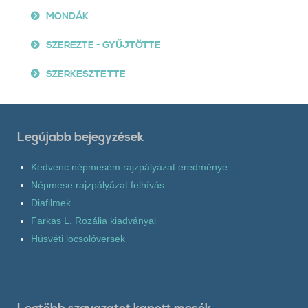
MONDÁK
SZEREZTE - GYŰJTÖTTE
SZERKESZTETTE
Legújabb bejegyzések
Kedvenc népmesém rajzpályázat eredménye
Népmese rajzpályázat felhívás
Diafilmek
Farkas L. Rozália kiadványai
Húsvéti locsolóversek