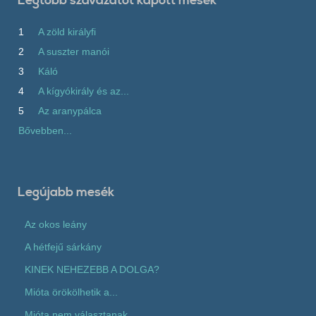
Legtöbb szavazatot kapott mesék
1
A zöld királyfi
2
A suszter manói
3
Káló
4
A kígyókirály és az...
5
Az aranypálca
Bővebben...
Legújabb mesék
Az okos leány
A hétfejű sárkány
KINEK NEHEZEBB A DOLGA?
Mióta örökölhetik a...
Mióta nem választanak...