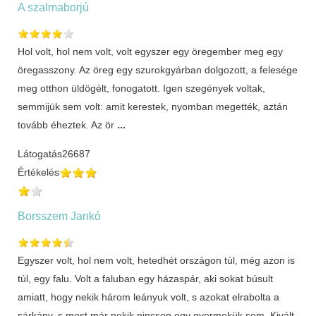
A szalmaborjú
Hol volt, hol nem volt, volt egyszer egy öregember meg egy
öregasszony. Az öreg egy szurokgyárban dolgozott, a felesége
meg otthon üldögélt, fonogatott. Igen szegények voltak,
semmijük sem volt: amit kerestek, nyomban megették, aztán
tovább éheztek. Az ör
...
Látogatás
26687
Értékelés
Borsszem Jankó
Egyszer volt, hol nem volt, hetedhét országon túl, még azon is
túl, egy falu. Volt a faluban egy házaspár, aki sokat búsult
amiatt, hogy nekik három leányuk volt, s azokat elrabolta a
sárkány, s most már nekik nincsen egy gyermekük sem. Kivált