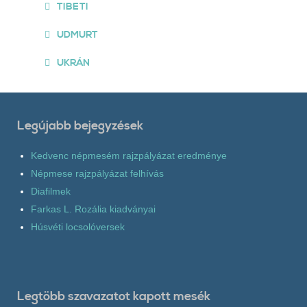
TIBETI
UDMURT
UKRÁN
Legújabb bejegyzések
Kedvenc népmesém rajzpályázat eredménye
Népmese rajzpályázat felhívás
Diafilmek
Farkas L. Rozália kiadványai
Húsvéti locsolóversek
Legtöbb szavazatot kapott mesék