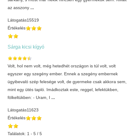
az asszony
...
Látogatás
15519
Értékelés
Sárga kicsi kígyó
Volt, hol nem volt, még hetedhét országon is túl volt, volt
egyszer egy szegény ember. Ennek a szegény embernek
ügyibevaló szép felesége volt, de gyermeke csak akkora sem,
mint egy ütés tapló. Imádkoztak este, reggel, lefektükben,
fölkeltükben: - Uram, I
...
Látogatás
11623
Értékelés
Találatok: 1 - 5 / 5