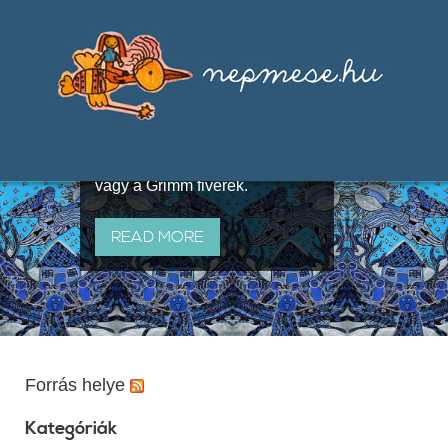
Válogatások a szájhagyomány
útján terjedő elbeszélésekből,
melyeket olyan ismert gyűjtők
állítottak össze, mint Benedek
Elek, Illyés Gyula, Arany László
vagy a Grimm fivérek.
READ MORE
Forrás helye
Kategóriák