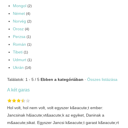
Mongol
(2)
Német
(4)
Norvég
(2)
Orosz
(4)
Perzsa
(1)
Román
(1)
Tibeti
(1)
Udmurt
(1)
Ukrán
(14)
Találatok: 1 - 5 / 5
Ebben a kategóriában
·
Összes listázása
A két garas
Hol volt, hol nem volt, volt egyszer k&eacute;t ember:
Jancsinak h&iacute;vt&aacute;k az egyiket, Daninak a
m&aacute;sikat. Egyszer Jancsi k&eacute;t garast k&eacute;rt