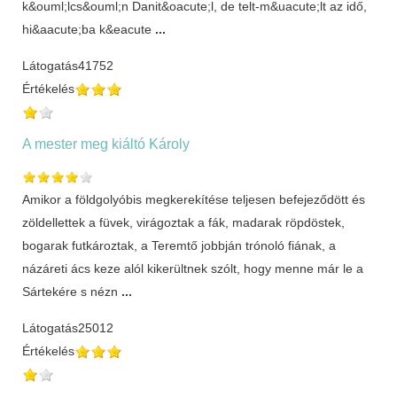
k&ouml;lcs&ouml;n Danit&oacute;l, de telt-m&uacute;lt az idő,
hi&aacute;ba k&eacute
...
Látogatás
41752
Értékelés
A mester meg kiáltó Károly
Amikor a földgolyóbis megkerekítése teljesen befejeződött és
zöldellettek a füvek, virágoztak a fák, madarak röpdöstek,
bogarak futkároztak, a Teremtő jobbján trónoló fiának, a
názáreti ács keze alól kikerültnek szólt, hogy menne már le a
Sártekére s nézn
...
Látogatás
25012
Értékelés