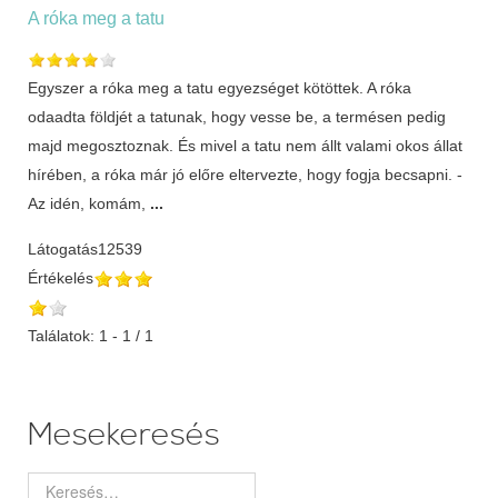
A róka meg a tatu
Egyszer a róka meg a tatu egyezséget kötöttek. A róka
odaadta földjét a tatunak, hogy vesse be, a termésen pedig
majd megosztoznak. És mivel a tatu nem állt valami okos állat
hírében, a róka már jó előre eltervezte, hogy fogja becsapni. -
Az idén, komám,
...
Látogatás
12539
Értékelés
Találatok: 1 - 1 / 1
Mesekeresés