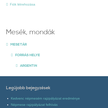
Fiók létrehozása
Mesék, mondák
MESETÁR
FORRÁS HELYE
ARGENTIN
Legújabb bejegyzések
Kedvenc népmesém rajzpályázat eredménye
Népmese rajzpályázat felhívás