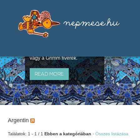
Válogatások a szájhagyomány
útján terjedő elbeszélésekből,
melyeket olyan ismert gyűjtők
állítottak össze, mint Benedek
Elek, Illyés Gyula, Arany László
vagy a Grimm fivérek.
READ MORE
Argentin
Találatok: 1 - 1 / 1
Ebben a kategóriában
·
Összes listázása