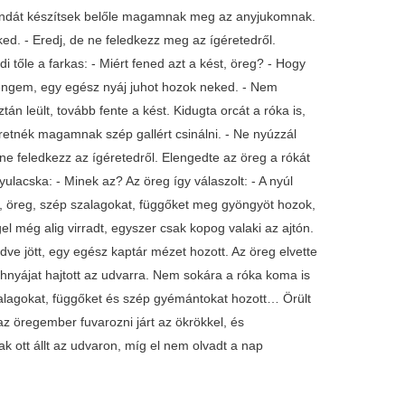
s bundát készítsek belőle magamnak meg az anyjukomnak.
. - Eredj, de ne feledkezz meg az ígéretedről.
i tőle a farkas: - Miért fened azt a kést, öreg? - Hogy
 engem, egy egész nyáj juhot hozok neked. - Nem
tán leült, tovább fente a kést. Kidugta orcát a róka is,
etnék magamnak szép gallért csinálni. - Ne nyúzzál
e feledkezz az ígéretedről. Elengedte az öreg a rókát
ulacska: - Minek az? Az öreg így válaszolt: - A nyúl
, öreg, szép szalagokat, függőket meg gyöngyöt hozok,
el még alig virradt, egyszer csak kopog valaki az ajtón.
edve jött, egy egész kaptár mézet hozott. Az öreg elvette
juhnyájat hajtott az udvarra. Nem sokára a róka koma is
zalagokat, függőket és szép gyémántokat hozott… Örült
 az öregember fuvarozni járt az ökrökkel, és
 ott állt az udvaron, míg el nem olvadt a nap