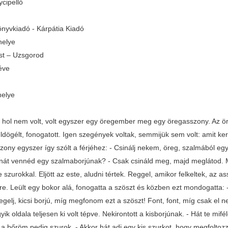
ycipellő
nyvkiadó - Kárpátia Kiadó
helye
t – Uzsgorod
éve
helye
t, hol nem volt, volt egyszer egy öregember meg egy öregasszony. Az 
üldögélt, fonogatott. Igen szegények voltak, semmijük sem volt: amit 
ony egyszer így szólt a férjéhez: - Csinálj nekem, öreg, szalmából egy
nát vennéd egy szalmaborjúnak? - Csak csináld meg, majd meglátod. Mit
e szurokkal. Eljött az este, aludni tértek. Reggel, amikor felkeltek, az 
re. Leült egy bokor alá, fonogatta a szöszt és közben ezt mondogatta: - 
legelj, kicsi borjú, míg megfonom ezt a szöszt! Font, font, míg csak el
gyik oldala teljesen ki volt tépve. Nekirontott a kisborjúnak. - Hát te mif
 a bőröm pedig szurok. - Akkor hát adj egy kis szurkot, hogy megfoltoz