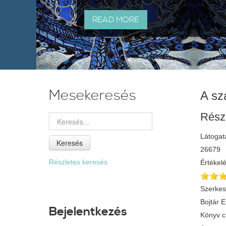
READ MORE
Mesekeresés
A sz
Rész
Látogat
Keresés
26679
Részletes keresés
Értékel
Szerkes
Bojtár 
Bejelentkezés
Könyv 