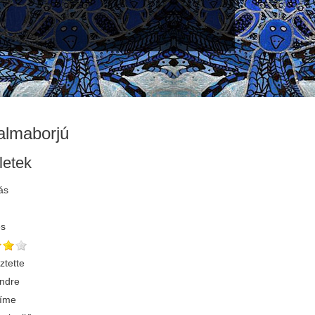
almaborjú
letek
ás
és
ztette
Endre
címe