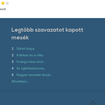
azat
Legtöbb szavazatot kapott
mesék
1
Szirkó kutya
2
A farkas és a róka
3
A sárga hasú kicsi...
4
Az egérkisasszony...
5
Hogyan keresett társat...
Bővebben...