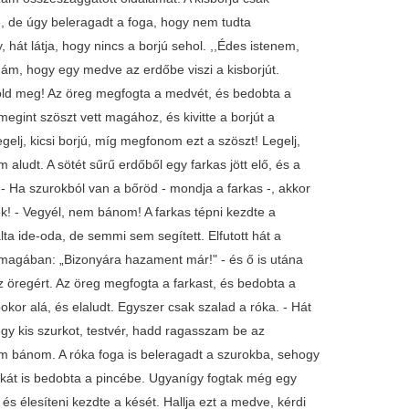
te, de úgy beleragadt a foga, hogy nem tudta
, hát látja, hogy nincs a borjú sehol. ,,Édes istenem,
 ám, hogy egy medve az erdőbe viszi a kisborjút.
és öld meg! Az öreg megfogta a medvét, és bedobta a
gint szöszt vett magához, és kivitte a borjút a
egelj, kicsi borjú, míg megfonom ezt a szöszt! Legelj,
 aludt. A sötét sűrű erdőből egy farkas jött elő, és a
 - Ha szurokból van a bőröd - mondja a farkas -, akkor
k! - Vegyél, nem bánom! A farkas tépni kezdte a
lta ide-oda, de semmi sem segített. Elfutott hát a
a magában: „Bizonyára hazament már!" - és ő is utána
 az öregért. Az öreg megfogta a farkast, és bedobta a
bokor alá, és elaludt. Egyszer csak szalad a róka. - Hát
egy kis szurkot, testvér, hadd ragasszam be az
em bánom. A róka foga is beleragadt a szurokba, sehogy
rókát is bedobta a pincébe. Ugyanígy fogtak még egy
 és élesíteni kezdte a kését. Hallja ezt a medve, kérdi