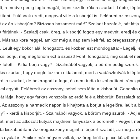
tt, a medve pedig fogta magát, tépni kezdte róla a szurkot. Tépte, tép
ítani. Futásnak eredt, magával vitte a kisborjút is. Felébred az asszony
tt az én kisborjúm? Biztosan hazament már!” Szaladt hazafelé, hát látja
 a férjének: - Szaladj csak, öreg, a kisborjú fogott egy medvét, eredj 
. Másnap kora reggel, amikor még a nap sem kelt fel, az öregasszony me
. Leült egy bokor alá, fonogatott, és közben ezt mondogatta: - Legelj, l
kicsi borjú, míg megfonom ezt a szöszt! Font, fonogatott, míg csak el nem
 futott. - Ki fia-borja vagy? - Szalmából vagyok, a bőröm pedig szurok.
 kis szurkot, hogy megfoltozzam oldalamat, mert a vadászkutyák kitépté
ról a szurkot, de beleragadt a foga, és nem tudta kiszabadítani: ráncigá
úval együtt. Felébredt az asszony, sehol sem látta a kisborjút. Gondolt
Hát látja, hogy egy farkas vonszolja az erdő felé a kisborjút. Beszaladt
 Az asszony a harmadik napon is kihajtotta a borjút a legelőre, leült a 
gy? - kérdi a kisborjút. - Szalmából vagyok, a bőröm meg szurok. - Adj 
at, mert az átkozott kutyák majdnem lenyúzták a bőrömet! - Vegyél, n
ta kiszabadítani. Az öregasszony megint a férjéért szaladt, az meg a 
es nyulat is. Amikor már négyen voltak, az öreg leült a pince küszöbére,