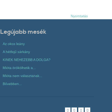
Nyomtatás
Legújabb mesék
Az okos leány
A hétfejű sárkány
KINEK NEHEZEBB A DOLGA?
Mióta örökölhetik a...
Mióta nem választanak...
Bővebben...