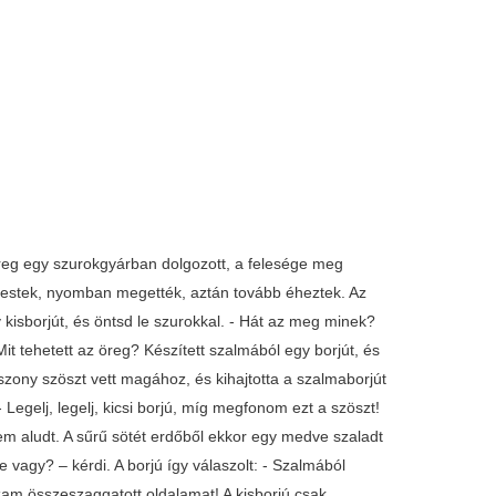
öreg egy szurokgyárban dolgozott, a felesége meg
kerestek, nyomban megették, aztán tovább éheztek. Az
 kisborjút, és öntsd le szurokkal. - Hát az meg minek?
 tehetett az öreg? Készített szalmából egy borjút, és
asszony szöszt vett magához, és kihajtotta a szalmaborjút
Legelj, legelj, kicsi borjú, míg megfonom ezt a szöszt!
 nem aludt. A sűrű sötét erdőből ekkor egy medve szaladt
éle vagy? – kérdi. A borjú így válaszolt: - Szalmából
zam összeszaggatott oldalamat! A kisborjú csak