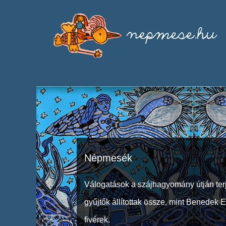
Népmesék
Válogatások a szájhagyomány útján ter
gyűjtők állítottak össze, mint Benedek 
fivérek.