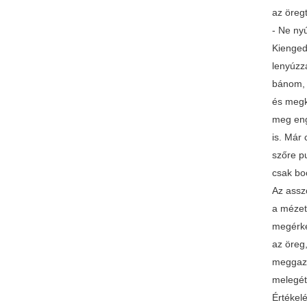
az öreg
- Ne ny
Kiengedt
lenyúzz
bánom, e
és megk
meg eng
is. Már 
szőre p
csak boc
Az asszo
a mézet,
megérke
az öreg,
meggazd
melegét
Értékel