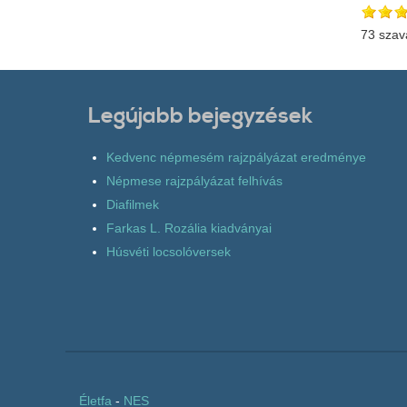
73 szav
Legújabb bejegyzések
Kedvenc népmesém rajzpályázat eredménye
Népmese rajzpályázat felhívás
Diafilmek
Farkas L. Rozália kiadványai
Húsvéti locsolóversek
Életfa
-
NES