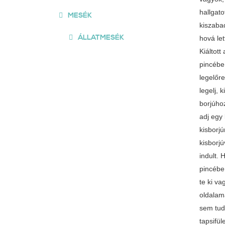
hallgato
MESÉK
kiszabad
ÁLLATMESÉK
hová le
Kiáltott
pincébe
legelőre
legelj, 
borjúhoz
adj egy
kisborjú
kisborj
indult. 
pincébe.
te ki va
oldalam
sem tud
tapsifül