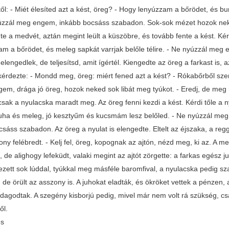
től: - Miét élesíted azt a kést, öreg? - Hogy lenyúzzam a bőrödet, é
úzzál meg engem, inkább bocsáss szabadon. Sok-sok mézet hozok neked
e a medvét, aztán megint leült a küszöbre, és tovább fente a kést. Kérd
am a bőrödet, és meleg sapkát varrjak belőle télire. - Ne nyúzzál meg
lengedlek, de teljesítsd, amit ígértél. Kiengedte az öreg a farkast is, az
érdezte: - Mondd meg, öreg: miért fened azt a kést? - Rókabőrből szer
em, drága jó öreg, hozok neked sok libát meg tyúkot. - Eredj, de meg n
csak a nyulacska maradt meg. Az öreg fenni kezdi a kést. Kérdi tőle a ny
uha és meleg, jó kesztyűm és kucsmám lesz belőled. - Ne nyúzzál meg
sáss szabadon. Az öreg a nyulat is elengedte. Eltelt az éjszaka, a regg
ny felébredt. - Kelj fel, öreg, kopognak az ajtón, nézd meg, ki az. A m
 de alighogy lefeküdt, valaki megint az ajtót zörgette: a farkas egész 
zett sok lúddal, tyúkkal meg másféle baromfival, a nyulacska pedig s
 de örült az asszony is. A juhokat eladták, és ökröket vettek a pénzen,
agodtak. A szegény kisborjú pedig, mivel már nem volt rá szükség, csak
ől.
és