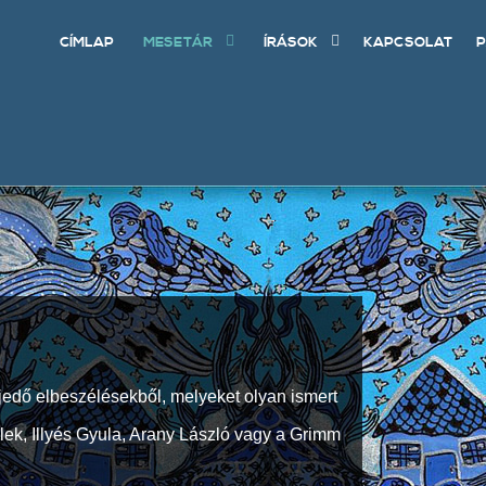
CÍMLAP
MESETÁR
ÍRÁSOK
KAPCSOLAT
P
jedő elbeszélésekből, melyeket olyan ismert
Elek, Illyés Gyula, Arany László vagy a Grimm