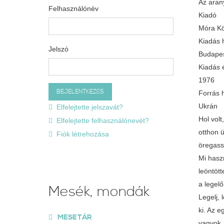
Az aran
Felhasználónév
Kiadó
Móra Kö
Kiadás 
Jelszó
Budapes
Kiadás 
1976
Forrás 
Ukrán
Elfelejtette jelszavát?
Hol vol
Elfelejtette felhasználónevét?
otthon 
Fiók létrehozása
öregassz
Mi hasz
leöntött
a legelő
Mesék, mondák
Legelj, 
ki. Az e
MESETÁR
vagyok,