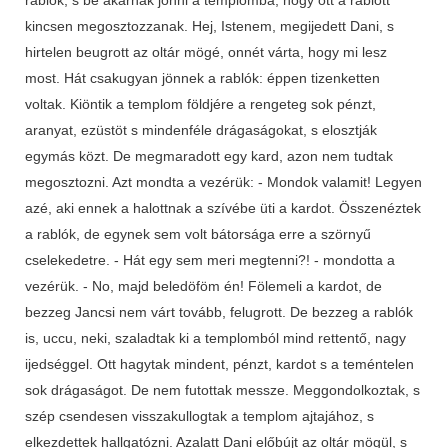
kincsen megosztozzanak. Hej, Istenem, megijedett Dani, s
hirtelen beugrott az oltár mögé, onnét várta, hogy mi lesz
most. Hát csakugyan jönnek a rablók: éppen tizenketten
voltak. Kiöntik a templom földjére a rengeteg sok pénzt,
aranyat, ezüstöt s mindenféle drágaságokat, s elosztják
egymás közt. De megmaradott egy kard, azon nem tudtak
megosztozni. Azt mondta a vezérük: - Mondok valamit! Legyen
azé, aki ennek a halottnak a szívébe üti a kardot. Összenéztek
a rablók, de egynek sem volt bátorsága erre a szörnyű
cselekedetre. - Hát egy sem meri megtenni?! - mondotta a
vezérük. - No, majd beledöföm én! Fölemeli a kardot, de
bezzeg Jancsi nem várt tovább, felugrott. De bezzeg a rablók
is, uccu, neki, szaladtak ki a templomból mind rettentő, nagy
ijedséggel. Ott hagytak mindent, pénzt, kardot s a teméntelen
sok drágaságot. De nem futottak messze. Meggondolkoztak, s
szép csendesen visszakullogtak a templom ajtajához, s
elkezdettek hallgatózni. Azalatt Dani előbújt az oltár mögül, s