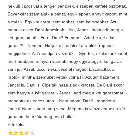
nekiült Jancsival a tenger pénznek, s szépen kétfelé osztották.
Egyenként számlálták a pénzt, egyik éppen annyit kapott, mint
a másik. Egy krajcárral sem többet, sem kevesebbet. Azt
mondja akkor Dani Jancsinak: - No, Jancsi, most add meg a
két garasomat! - Én-e, Dani? Én nem. - Adod-e ide a két
garast?! - Nem én! Hallják ezt odakint a rablók, roppant
megijednek. Azt mondja a vezérük: - Gyertek, szaladjunk innét,
mert odabenn annyian vannak, hogy egyre-egyre két garas
sem jut! Azzal, uccu, neki, vesd el magad! Elszaladtak a
rablók, mintha szemüket vették volna ki. Azután hazament
Jancsi is, Dani is. Cipelték haza a sok kincset. De Dani akkor
sem hagyta a két garast. - Jancsi, add meg a két garasomat! -
mondotta az egész úton. - Nem adom, Dani! - mondotta
Jancsi. Nem is adta meg soha. Még ma is veszekednek a két
garason, ha azóta meg nem haltak.
Értékelés