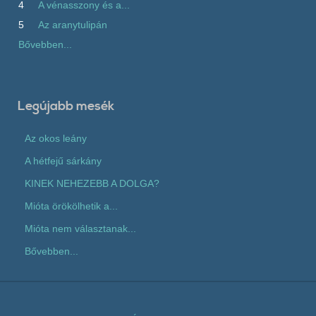
4
A vénasszony és a...
5
Az aranytulipán
Bővebben...
Legújabb mesék
Az okos leány
A hétfejű sárkány
KINEK NEHEZEBB A DOLGA?
Mióta örökölhetik a...
Mióta nem választanak...
Bővebben...