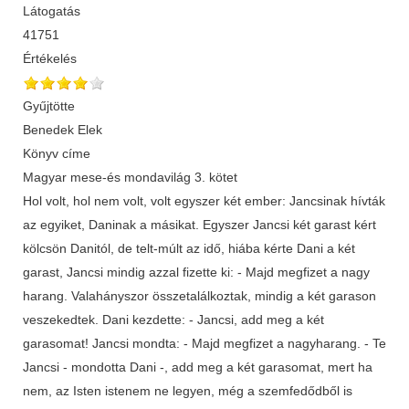
Látogatás
41751
Értékelés
Gyűjtötte
Benedek Elek
Könyv címe
Magyar mese-és mondavilág 3. kötet
Hol volt, hol nem volt, volt egyszer két ember: Jancsinak hívták
az egyiket, Daninak a másikat. Egyszer Jancsi két garast kért
kölcsön Danitól, de telt-múlt az idő, hiába kérte Dani a két
garast, Jancsi mindig azzal fizette ki: - Majd megfizet a nagy
harang. Valahányszor összetalálkoztak, mindig a két garason
veszekedtek. Dani kezdette: - Jancsi, add meg a két
garasomat! Jancsi mondta: - Majd megfizet a nagyharang. - Te
Jancsi - mondotta Dani -, add meg a két garasomat, mert ha
nem, az Isten istenem ne legyen, még a szemfedődből is