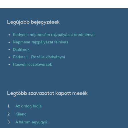
Legújabb bejegyzések
Kedvenc népmesém rajzpályázat eredménye
Népmese rajzpályázat felhívás
Diafilmek
Farkas L. Rozália kiadványai
Húsvéti locsolóversek
Legtöbb szavazatot kapott mesék
1
Az ördög hídja
2
Kilenc
3
A három együgyű...