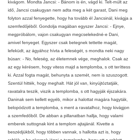
kivágom. Mondta Jancsi: - Bánom is én, vágd ki. Telt-múlt az
idő, Jancsi csakugyan nem adta meg a két garast, Dani meg
folyton azzal fenyegette, hogy ha tovább él Jancsinál, kivágja a
szemfedőjéből. Gondolja magában egyszer Jancsi: - Ejnye,
megpróbálom, vajon csakugyan megcselekedné-e Dani,
amivel fenyeget. Egyszer csak betegnek tettette magát,
lefeküdt, az ágyához hívta a feleségét, s mondta neki nagy
búsan: - No, feleség, az életemnek vége, meghalok. Csak az
az egy kérésem, hogy vitess majd a templomba, s ott teríttess
ki. Azzal fogta magát, behunyta a szemét, nem is szuszogott.
Szentül hitték, hogy meghalt. Hát jól van, kinyújtóztatják,
ravatalra teszik, viszik a templomba, s ott hagyják éjszakára.
Daninak sem kellett egyéb, mikor a halottat magára hagyták,
belopódzott a templomba, s ment a ravatalhoz, hogy kivágjon
a szemfedőből. De abban a pillanatban hallja, hogy valami
emberek suttognak kint a templom ajtajánál. Kivette a
beszédjükből, hogy többen vannak, s hallotta azt is, hogy
rablók, s be akarnak jönni a templomba, hogy ott a rablott