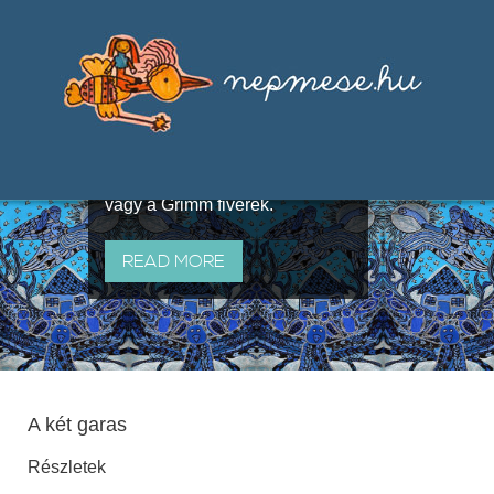
Válogatások a szájhagyomány
útján terjedő elbeszélésekből,
melyeket olyan ismert gyűjtők
állítottak össze, mint Benedek
Elek, Illyés Gyula, Arany László
vagy a Grimm fivérek.
READ MORE
A két garas
Részletek