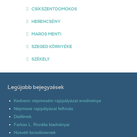
CSÍKSZENTDOMOKOS
HERENCSÉNY
MAROS MENTI
SZEGED KÖRNYÉKE
SZÉKELY
Legújabb bejegyzések
Kedvenc népmesém rajzpályázat eredménye
Népmese rajzpályázat felhívás
Diafilmek
Farkas L. Rozália kiadványai
Húsvéti locsolóversek