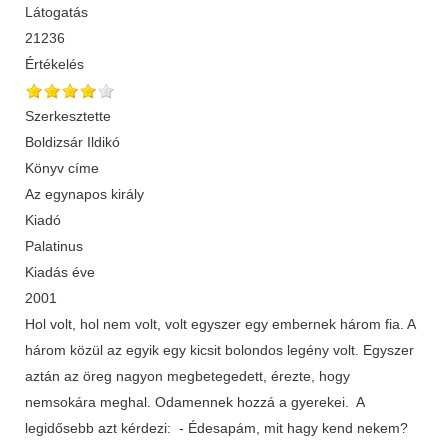
Látogatás
21236
Értékelés
Szerkesztette
Boldizsár Ildikó
Könyv címe
Az egynapos király
Kiadó
Palatinus
Kiadás éve
2001
Hol volt, hol nem volt, volt egyszer egy embernek három fia. A
három közül az egyik egy kicsit bolondos legény volt. Egyszer
aztán az öreg nagyon megbetegedett, érezte, hogy
nemsokára meghal. Odamennek hozzá a gyerekei. A
legidősebb azt kérdezi: - Édesapám, mit hagy kend nekem?