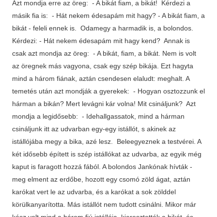
Azt mondja erre az öreg: - A bikát fiam, a bikát! Kérdezi a
másik fia is: - Hát nekem édesapám mit hagy? - A bikát fiam, a
bikát - feleli ennek is. Odamegy a harmadik is, a bolondos.
Kérdezi: - Hát nekem édesapám mit hagy kend? Annak is
csak azt mondja az öreg: - A bikát, fiam, a bikát. Nem is volt
az öregnek más vagyona, csak egy szép bikája. Ezt hagyta
mind a három fiának, aztán csendesen elaludt: meghalt. A
temetés után azt mondják a gyerekek: - Hogyan osztozzunk el
hárman a bikán? Mert levágni kár volna! Mit csináljunk? Azt
mondja a legidősebb: - Idehallgassatok, mind a hárman
csináljunk itt az udvarban egy-egy istállót, s akinek az
istállójába megy a bika, azé lesz. Beleegyeznek a testvérei. A
két idősebb épített is szép istállókat az udvarba, az egyik még
kaput is faragott hozzá fából. A bolondos Jankónak hívták -
meg elment az erdőbe, hozott egy csomó zöld ágat, aztán
karókat vert le az udvarba, és a karókat a sok zölddel
körülkanyarította. Más istállót nem tudott csinálni. Mikor már
kész volt mind a három fiú istállója, kieresztették a bikát, és