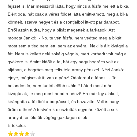
fejszét is. Már messziről látta, hogy nincs a fűzfa mellett a bika.
Elért oda, hát csak a véres földet látta emitt-amott, meg a bika
körmeit, szarva hegyeit és a csontjaiból itt-ott pár darabot.
Erről aztán tudta, hogy a bikát megették a farkasok. Azt
mondta Jankó: - No, te vén fűzfa, nem védted meg a bikát,
most sem a tied nem lett, sem az enyém. Neki is állt kivágni a
fát. Nem is kellett neki sokáig vágnia, mert korhadt volt még a
gyökere is. Amint kidőlt a fa, hát egy nagy bogrács volt az
aljában, a bogrács meg telis-tele arany pénzzel. Nézi Jankó:
ejnye, mégiscsak itt van a pénz! Odafordul a fához: - Te
bolondos fa, nem tudtál előbb szólni? Látod most már
kivágtalak, te meg most adod a pénzt! Ha már így alakult,
kirángatta a földből a bográcsot, és hazavitte. Volt is nagy
öröm otthon! A testvérek elosztották egymás között a sok
aranyat, és életük végéig gazdagon éltek.
Értékelés