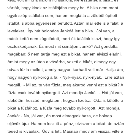
várták, hogy kinek az istállójába megy be. A bika nem ment
egyik szép istállóba sem, hanem meglátta a zöldből épített
istállót, s abba egyenesen befutott. Aztán már ette is a falát, a
leveleket. Így hát bolondos Jankóé lett a bika. Jól van, a
másik kettő nem zúgolódott, mert ők találták ki azt, hogy így
osztozkodjanak. És most mit csináljon Jankó? Azt gondolta
magában: ő nem tartja meg ezt a bikát, hanem elviszi eladni.
Amint megy az úton a vásárba, vezeti a bikát, elmegy egy
odvas fűzfa mellett, amely nagyon korhadt volt már. Hallja ám,
hogy nagyon nyikorog a fa: - Nyik-nyák, nyik-nyák. Erre aztán
megáll. - Mi az, te vén fűzfa, meg akarod venni ezt a bikát? A
fűzfa csak tovább nyikorgott. Azt mondja Jankó: - Hát jól van,
idekötöm hozzád, meglátom, hogyan fizetsz. Oda is kötötte a
bikát a fűzfához, a fűzfa meg tovább nyikorgott. Azt mondja
Jankó: - Na, jól van, én most elmegyek haza, de holnap
eljövök újra. Ha nem lesz itt a pénz, elviszem a bikát, de aztán
téged is kiváglak. Úgy is lett. Másnap megy ám vissza, vitte a