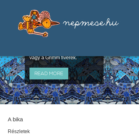
Válogatások a szájhagyomány
útján terjedő elbeszélésekből,
melyeket olyan ismert gyűjtők
állítottak össze, mint Benedek
Elek, Illyés Gyula, Arany László
vagy a Grimm fivérek.
READ MORE
A bika
Részletek