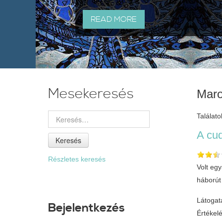
READ MORE
Mesekeresés
Maro
Találatok
A cu
Keresés
Részletes keresés
Volt egy
háborút
Látogat
Bejelentkezés
Értékel