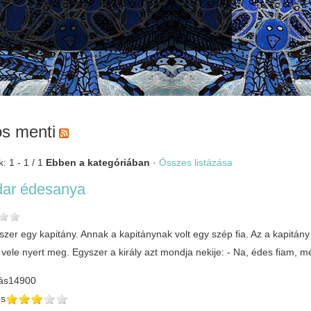
s menti
: 1 - 1 / 1
Ebben a kategóriában
·
Összes listázása
dar édesanya
szer egy kapitány. Annak a kapitánynak volt egy szép fia. Az a kapitány
 vele nyert meg. Egyszer a király azt mondja nekije: - Na, édes fiam, 
ás
14900
és