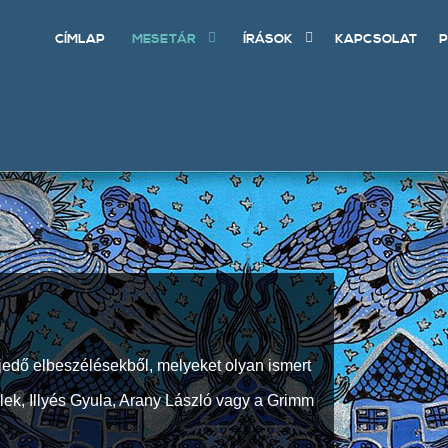
CÍMLAP
MESETÁR
ÍRÁSOK
KAPCSOLAT
P
jedő elbeszélésekből, melyeket olyan ismert
Elek, Illyés Gyula, Arany László vagy a Grimm