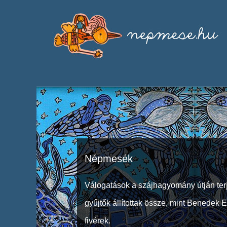
Népmesék
Válogatások a szájhagyomány útján ter
gyűjtők állítottak össze, mint Benedek 
fivérek.