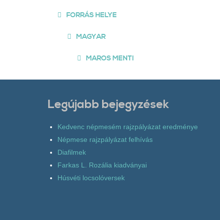
FORRÁS HELYE
MAGYAR
MAROS MENTI
Legújabb bejegyzések
Kedvenc népmesém rajzpályázat eredménye
Népmese rajzpályázat felhívás
Diafilmek
Farkas L. Rozália kiadványai
Húsvéti locsolóversek