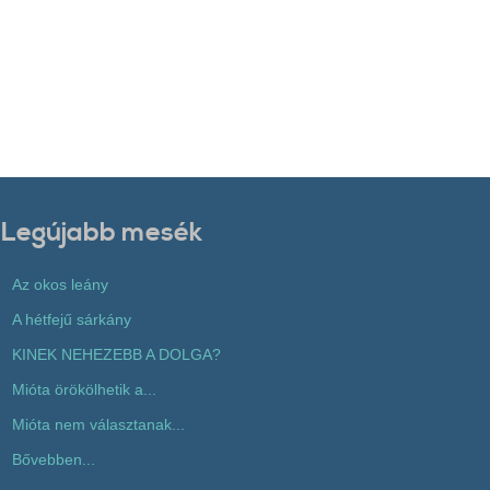
Legújabb mesék
Az okos leány
A hétfejű sárkány
KINEK NEHEZEBB A DOLGA?
Mióta örökölhetik a...
Mióta nem választanak...
Bővebben...