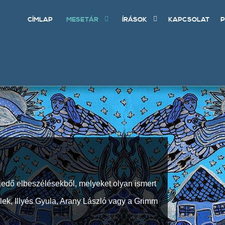
CÍMLAP
MESETÁR
ÍRÁSOK
KAPCSOLAT
P
jedő elbeszélésekből, melyeket olyan ismert
Elek, Illyés Gyula, Arany László vagy a Grimm