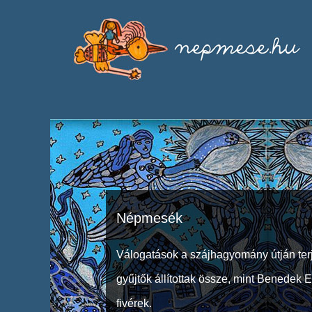
Népmesék
Válogatások a szájhagyomány útján ter
gyűjtők állítottak össze, mint Benedek 
fivérek.