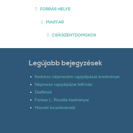
FORRÁS HELYE
MAGYAR
CSÍKSZENTDOMOKOS
Legújabb bejegyzések
Kedvenc népmesém rajzpályázat eredménye
Népmese rajzpályázat felhívás
Diafilmek
Farkas L. Rozália kiadványai
Húsvéti locsolóversek