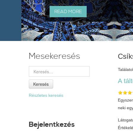
READ MORE
Mesekeresés
Csík
Találatok
A tál
Keresés
Részletes keresés
Egyszer 
neki eg
Látogat
Bejelentkezés
Értékel