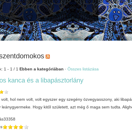
szentdomokos
: 1 - 1 / 1
Ebben a kategóriában
·
Összes listázása
tos kanca és a libapásztorlány
volt, hol nem volt, volt egyszer egy szegény özvegyasszony, aki libapá
y leánygyermeke. Hogy kitől született, azt még ő maga sem tudta. Alig
ás
33358
és