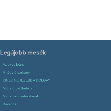
Legújabb mesék
Az okos leány
A hétfejű sárkány
KINEK NEHEZEBB A DOLGA?
Mióta örökölhetik a...
Mióta nem választanak...
Bővebben...