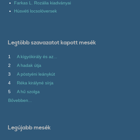
Farkas L. Rozália kiadványai
Húsvéti locsolóversek
Legtöbb szavazatot kapott mesék
1
A kígyókirály és az...
2
A hadak útja
3
A pöstyéni leánykút
4
Réka királyné sírja
5
A hű szolga
Bővebben...
Legújabb mesék