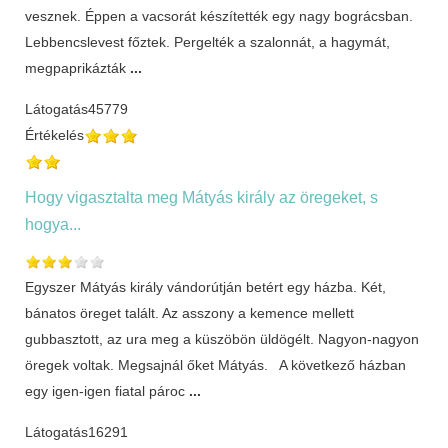
vesznek. Éppen a vacsorát készítették egy nagy bográcsban.
Lebbencslevest főztek. Pergelték a szalonnát, a hagymát,
megpaprikázták
...
Látogatás
45779
Értékelés
Hogy vigasztalta meg Mátyás király az öregeket, s
hogya...
Egyszer Mátyás király vándorútján betért egy házba. Két,
bánatos öreget talált. Az asszony a kemence mellett
gubbasztott, az ura meg a küszöbön üldögélt. Nagyon-nagyon
öregek voltak. Megsajnál őket Mátyás. A következő házban
egy igen-igen fiatal pároc
...
Látogatás
16291