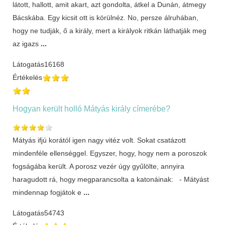
látott, hallott, amit akart, azt gondolta, átkel a Dunán, átmegy
Bácskába. Egy kicsit ott is körülnéz. No, persze álruhában,
hogy ne tudják, ő a király, mert a királyok ritkán láthatják meg
az igazs
...
Látogatás
16168
Értékelés
Hogyan került holló Mátyás király címerébe?
Mátyás ifjú korától igen nagy vitéz volt. Sokat csatázott
mindenféle ellenséggel. Egyszer, hogy, hogy nem a poroszok
fogságába került. A porosz vezér úgy gyűlölte, annyira
haragudott rá, hogy megparancsolta a katonáinak: - Mátyást
mindennap fogjátok e
...
Látogatás
54743