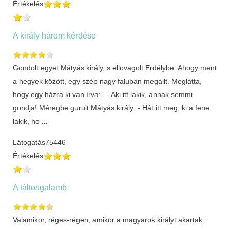
Értékelés
A király három kérdése
Gondolt egyet Mátyás király, s ellovagolt Erdélybe. Ahogy ment
a hegyek között, egy szép nagy faluban megállt. Meglátta,
hogy egy házra ki van írva: - Aki itt lakik, annak semmi
gondja! Méregbe gurult Mátyás király: - Hát itt meg, ki a fene
lakik, ho
...
Látogatás
75446
Értékelés
A táltosgalamb
Valamikor, réges-régen, amikor a magyarok királyt akartak