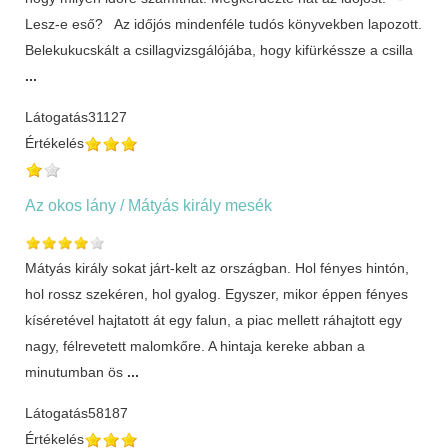
Lesz-e eső? Az időjós mindenféle tudós könyvekben lapozott.
Belekukucskált a csillagvizsgálójába, hogy kifürkéssze a csilla
...
Látogatás
31127
Értékelés
Az okos lány / Mátyás király mesék
Mátyás király sokat járt-kelt az országban. Hol fényes hintón,
hol rossz szekéren, hol gyalog. Egyszer, mikor éppen fényes
kíséretével hajtatott át egy falun, a piac mellett ráhajtott egy
nagy, félrevetett malomkőre. A hintaja kereke abban a
minutumban ös
...
Látogatás
58187
Értékelés