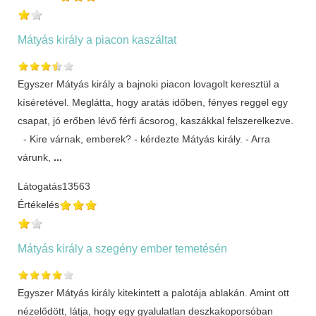
Mátyás király a piacon kaszáltat
Egyszer Mátyás király a bajnoki piacon lovagolt keresztül a
kíséretével. Meglátta, hogy aratás időben, fényes reggel egy
csapat, jó erőben lévő férfi ácsorog, kaszákkal felszerelkezve.
- Kire várnak, emberek? - kérdezte Mátyás király. - Arra
várunk,
...
Látogatás
13563
Értékelés
Mátyás király a szegény ember temetésén
Egyszer Mátyás király kitekintett a palotája ablakán. Amint ott
nézelődött, látja, hogy egy gyalulatlan deszkakoporsóban