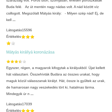
szárazság volt. Poros úton, szomjasan, éhesen poroszkáltak
Buda felé. Az út mentén nagy nádas volt. A nád között víz
csillogott. Megszólalt Mátyás király: - Milyen szép nád! Ej, de
kell
...
Látogatás
15596
Értékelés
Mátyás királlyá koronázása
Egyszer, régen, a magyarok kifogytak a királyukból. Újat kellett
hát választani. Összehívták Budára az összes urakat, hogy
maguk közül válasszanak királyt. Hát, össze is gyűltek az urak,
de hamarosan nagy veszekedés tört ki, hatalmas lárma.
Mindegyik úr n
...
Látogatás
17039
Értékelés