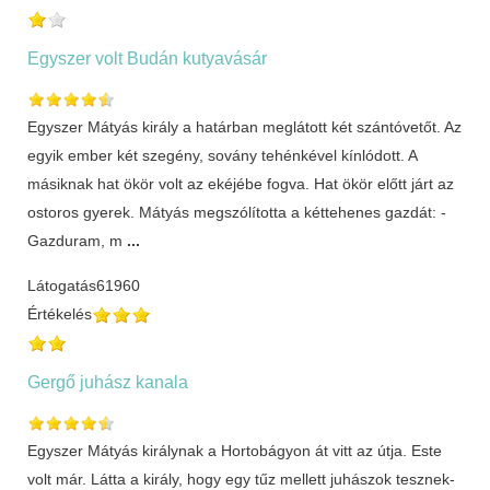
Egyszer volt Budán kutyavásár
Egyszer Mátyás király a határban meglátott két szántóvetőt. Az
egyik ember két szegény, sovány tehénkével kínlódott. A
másiknak hat ökör volt az ekéjébe fogva. Hat ökör előtt járt az
ostoros gyerek. Mátyás megszólította a kéttehenes gazdát: -
Gazduram, m
...
Látogatás
61960
Értékelés
Gergő juhász kanala
Egyszer Mátyás királynak a Hortobágyon át vitt az útja. Este
volt már. Látta a király, hogy egy tűz mellett juhászok tesznek-