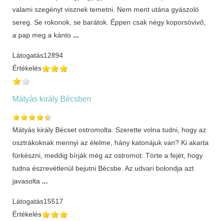
valami szegényt visznek temetni. Nem ment utána gyászoló
sereg. Se rokonok, se barátok. Éppen csak négy koporsóvivő,
a pap meg a kánto
...
Látogatás
12894
Értékelés
Mátyás király Bécsben
Mátyás király Bécset ostromolta. Szerette volna tudni, hogy az
osztrákoknak mennyi az élelme, hány katonájuk van? Ki akarta
fürkészni, meddig bírják még az ostromot. Törte a fejét, hogy
tudna észrevétlenül bejutni Bécsbe. Az udvari bolondja azt
javasolta
...
Látogatás
15517
Értékelés