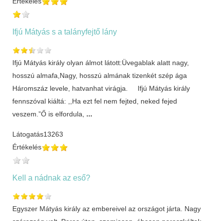
Értékelés
Ifjú Mátyás s a talányfejtő lány
Ifjú Mátyás király olyan álmot látott:Üvegablak alatt nagy,
hosszú almafa,Nagy, hosszú almának tizenkét szép ága
Háromszáz levele, hatvanhat virágja. Ifjú Mátyás király
fennszóval kiáltá: ,,Ha ezt fel nem fejted, neked fejed
veszem.”Ő is elfordula,
...
Látogatás
13263
Értékelés
Kell a nádnak az eső?
Egyszer Mátyás király az embereivel az országot járta. Nagy