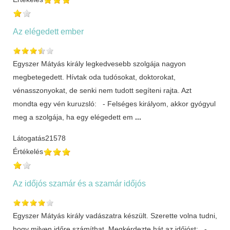
Az elégedett ember
Egyszer Mátyás király legkedvesebb szolgája nagyon
megbetegedett. Hívtak oda tudósokat, doktorokat,
vénasszonyokat, de senki nem tudott segíteni rajta. Azt
mondta egy vén kuruzsló: - Felséges királyom, akkor gyógyul
meg a szolgája, ha egy elégedett em
...
Látogatás
21578
Értékelés
Az időjós szamár és a szamár időjós
Egyszer Mátyás király vadászatra készült. Szerette volna tudni,
hogy milyen időre számíthat. Megkérdezte hát az időjóst: -