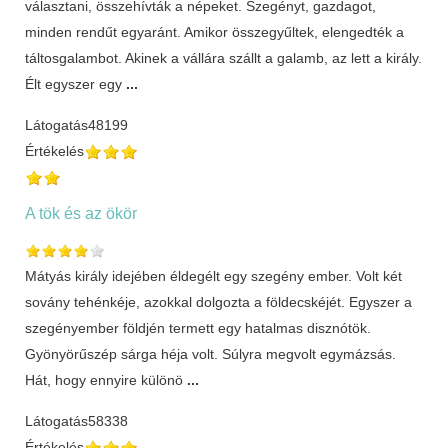
választani, összehívták a népeket. Szegényt, gazdagot,
minden rendűt egyaránt. Amikor összegyűltek, elengedték a
táltosgalambot. Akinek a vállára szállt a galamb, az lett a király.
Élt egyszer egy
...
Látogatás
48199
Értékelés
A tök és az ökör
Mátyás király idejében éldegélt egy szegény ember. Volt két
sovány tehénkéje, azokkal dolgozta a földecskéjét. Egyszer a
szegényember földjén termett egy hatalmas disznótök.
Gyönyörűszép sárga héja volt. Súlyra megvolt egymázsás.
Hát, hogy ennyire különö
...
Látogatás
58338
Értékelés