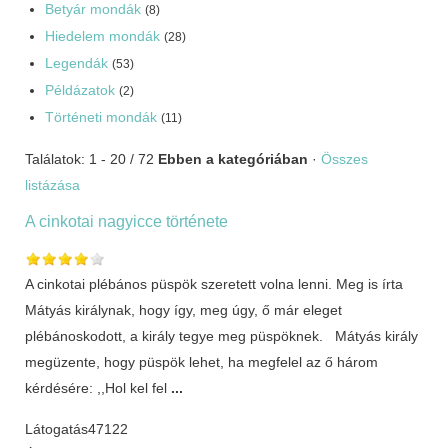
Betyár mondák
(8)
Hiedelem mondák
(28)
Legendák
(53)
Példázatok
(2)
Történeti mondák
(11)
Találatok: 1 - 20 / 72
Ebben a kategóriában
·
Összes
listázása
A cinkotai nagyicce története
A cinkotai plébános püspök szeretett volna lenni. Meg is írta
Mátyás királynak, hogy így, meg úgy, ő már eleget
plébánoskodott, a király tegye meg püspöknek. Mátyás király
megüzente, hogy püspök lehet, ha megfelel az ő három
kérdésére: ,,Hol kel fel
...
Látogatás
47122