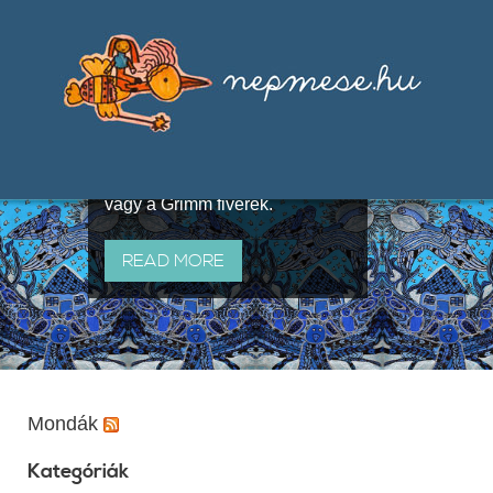
Válogatások a szájhagyomány
útján terjedő elbeszélésekből,
melyeket olyan ismert gyűjtők
állítottak össze, mint Benedek
Elek, Illyés Gyula, Arany László
vagy a Grimm fivérek.
READ MORE
Mondák
Kategóriák