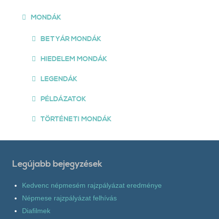
MONDÁK
BETYÁR MONDÁK
HIEDELEM MONDÁK
LEGENDÁK
PÉLDÁZATOK
TÖRTÉNETI MONDÁK
Legújabb bejegyzések
Kedvenc népmesém rajzpályázat eredménye
Népmese rajzpályázat felhívás
Diafilmek