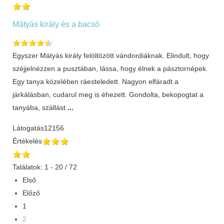
Mátyás király és a bacsó
Egyszer Mátyás király felöltözött vándordiáknak. Elindult, hogy
széjjelnézzen a pusztában, lássa, hogy élnek a pásztornépek.
Egy tanya közelében ráesteledett. Nagyon elfáradt a
járkálásban, cudarul meg is éhezett. Gondolta, bekopogtat a
tanyába, szállást
...
Látogatás
12156
Értékelés
Találatok: 1 - 20 / 72
Első
Előző
1
2