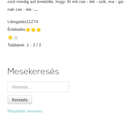
oszt mindig azt énekölte, hogy: Ki mit cse - lek - szik, ma - gá-
nak cse - lek-
...
Látogatás
11274
Értékelés
Találatok: 1 - 2 / 2
Mesekeresés
Keresés
Részletes keresés