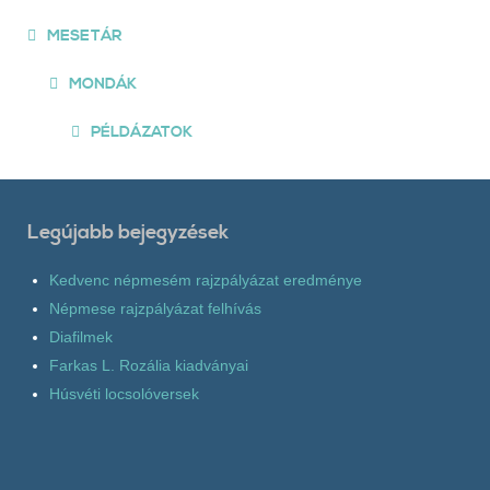
MESETÁR
MONDÁK
PÉLDÁZATOK
Legújabb bejegyzések
Kedvenc népmesém rajzpályázat eredménye
Népmese rajzpályázat felhívás
Diafilmek
Farkas L. Rozália kiadványai
Húsvéti locsolóversek