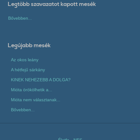
Legtöbb szavazatot kapott mesék
Bővebben...
Legújabb mesék
Az okos leány
A hétfejű sárkány
KINEK NEHEZEBB A DOLGA?
Mióta örökölhetik a...
Mióta nem választanak...
Bővebben...
Életfa
-
NES