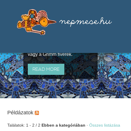
Válogatások a szájhagyomány
útján terjedő elbeszélésekből,
melyeket olyan ismert gyűjtők
állítottak össze, mint Benedek
Elek, Illyés Gyula, Arany László
vagy a Grimm fivérek.
READ MORE
Példázatok
Találatok: 1 - 2 / 2
Ebben a kategóriában
·
Összes listázása