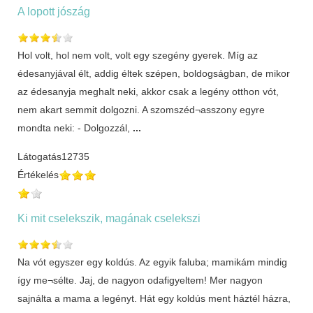
A lopott jószág
Hol volt, hol nem volt, volt egy szegény gyerek. Míg az
édesanyjával élt, addig éltek szépen, boldogságban, de mikor
az édesanyja meghalt neki, akkor csak a legény otthon vót,
nem akart semmit dolgozni. A szomszéd¬asszony egyre
mondta neki: - Dolgozzál,
...
Látogatás
12735
Értékelés
Ki mit cselekszik, magának cselekszi
Na vót egyszer egy koldús. Az egyik faluba; mamikám mindig
így me¬sélte. Jaj, de nagyon odafigyeltem! Mer nagyon
sajnálta a mama a legényt. Hát egy koldús ment háztél házra,