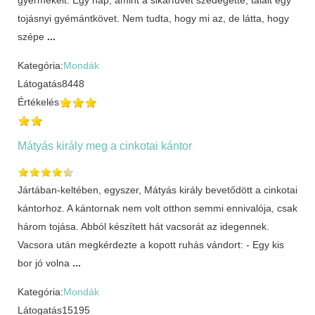
tojásnyi gyémántkövet. Nem tudta, hogy mi az, de látta, hogy
szépe
...
Kategória:
Mondák
Látogatás
8448
Értékelés
Mátyás király meg a cinkotai kántor
Jártában-keltében, egyszer, Mátyás király bevetődött a cinkotai
kántorhoz. A kántornak nem volt otthon semmi ennivalója, csak
három tojása. Abból készített hát vacsorát az idegennek.
Vacsora után megkérdezte a kopott ruhás vándort: - Egy kis
bor jó volna
...
Kategória:
Mondák
Látogatás
15195