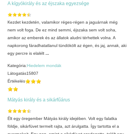
A kígyókirály és az éjszaka egyezsége
Kezdet kezdetén, valamikor réges-régen a jaguárnak még
nem volt foga. De ez mind semmi, éjszaka sem volt soha,
amikor az emberek és az állatok aludni térhettek volna. A
napkorong fáradhatatlanul tündökölt az égen, és jaj, annak, aki
egy percre is elalélt
...
Kategória:
Hiedelem mondák
Látogatás
15807
Értékelés
Mátyás király és a sikárfűárus
Élt egy öregember Mátyás király idejében. Volt egy falatka
földje, sikárfüvet termelt rajta, azt árulgatta. Így tartotta el a
gyermekeit. Egy nap, amint a sikárfüvet szedegette, talált egy