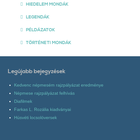
HIEDELEM MONDÁK
LEGENDÁK
PÉLDÁZATOK
TÖRTÉNETI MONDÁK
Legújabb bejegyzések
Kedvenc népmesém rajzpályázat eredménye
Népmese rajzpályázat felhívás
Diafilmek
Farkas L. Rozália kiadványai
Húsvéti locsolóversek