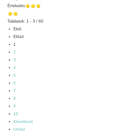
Értékelés
Találatok: 1 - 3 / 60
Első
Előző
1
2
3
4
5
6
7
8
9
10
Következő
Utolsó