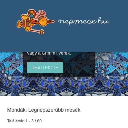
Válogatások a szájhagyomány
útján terjedő elbeszélésekből,
melyeket olyan ismert gyűjtők
állítottak össze, mint Benedek
Elek, Illyés Gyula, Arany László
vagy a Grimm fivérek.
READ MORE
Mondák: Legnépszerűbb mesék
Találatok: 1 - 3 / 60