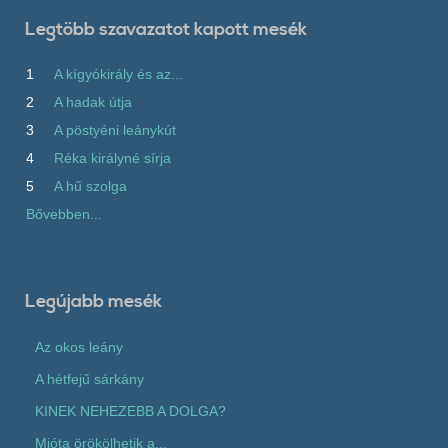
Legtöbb szavazatot kapott mesék
1
A kígyókirály és az...
2
A hadak útja
3
A pöstyéni leánykút
4
Réka királyné sírja
5
A hű szolga
Bővebben...
Legújabb mesék
Az okos leány
A hétfejű sárkány
KINEK NEHEZEBB A DOLGA?
Mióta örökölhetik a...