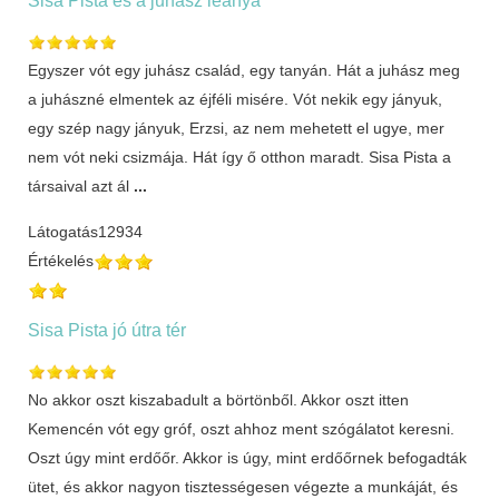
Egyszer vót egy juhász család, egy tanyán. Hát a juhász meg
a juhászné elmentek az éjféli misére. Vót nekik egy jányuk,
egy szép nagy jányuk, Erzsi, az nem mehetett el ugye, mer
nem vót neki csizmája. Hát így ő otthon maradt. Sisa Pista a
társaival azt ál
...
Látogatás
12934
Értékelés
Sisa Pista jó útra tér
No akkor oszt kiszabadult a börtönből. Akkor oszt itten
Kemencén vót egy gróf, oszt ahhoz ment szógálatot keresni.
Oszt úgy mint erdőőr. Akkor is úgy, mint erdőőrnek befogadták
ütet, és akkor nagyon tisztességesen végezte a munkáját, és