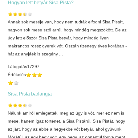
Hogyan lett betyár Sisa Pista?
Annak sok meséje van, hogy nem tudták elfogni Sisa Pistát,
nagyon sok mese szól arrúl, hogy mindég megszökött. De az
úgy lett először Sisa Pista betyár, hogy mindég ilyen
makrancos rossz gyerek vót. Osztán tizenegy éves korában -
hát az anyjáék is szegény
...
Látogatás
17297
Értékelés
Sisa Pista barlangja
Nálunk amiről emlegettek, meg az úgy is vót. mer ez nem is
mese, hanem igaz történet, a Sisa Pistárúl. Sisa Pistát, hogy
az járt, hogy az ebbe a hegyekbe vót betyár, ahol gyüvünk
Mórátúl, az egy hegy volt, egy hegy, az onnantúl fogva ment