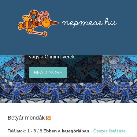
Válogatások a szájhagyomány
útján terjedő elbeszélésekből,
melyeket olyan ismert gyűjtők
állítottak össze, mint Benedek
Elek, Illyés Gyula, Arany László
vagy a Grimm fivérek.
READ MORE
Betyár mondák
Találatok: 1 - 8 / 8
Ebben a kategóriában
·
Összes listázása