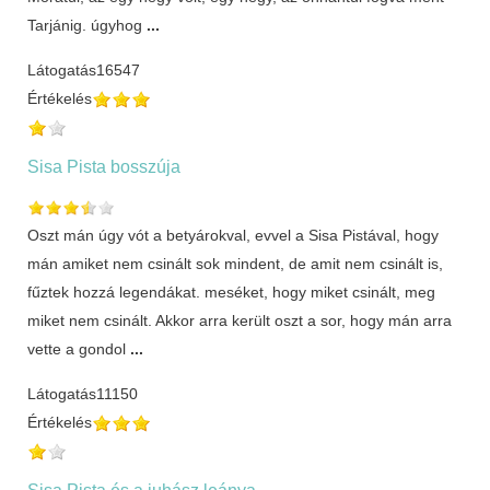
Tarjánig. úgyhog
...
Látogatás
16547
Értékelés
Sisa Pista bosszúja
Oszt mán úgy vót a betyárokval, evvel a Sisa Pistával, hogy
mán amiket nem csinált sok mindent, de amit nem csinált is,
fűztek hozzá legendákat. meséket, hogy miket csinált, meg
miket nem csinált. Akkor arra került oszt a sor, hogy mán arra
vette a gondol
...
Látogatás
11150
Értékelés
Sisa Pista és a juhász leánya