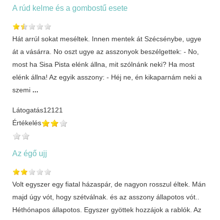
A rúd kelme és a gombostű esete
Hát arrúl sokat meséltek. Innen mentek át Szécsénybe, ugye
át a vásárra. No oszt ugye az asszonyok beszélgettek: - No,
most ha Sisa Pista elénk állna, mit szólnánk neki? Ha most
elénk állna! Az egyik asszony: - Héj ne, én kikaparnám neki a
szemi
...
Látogatás
12121
Értékelés
Az égő ujj
Volt egyszer egy fiatal házaspár, de nagyon rosszul éltek. Mán
majd úgy vót, hogy szétválnak. és az asszony állapotos vót..
Héthónapos állapotos. Egyszer gyöttek hozzájok a rablók. Az