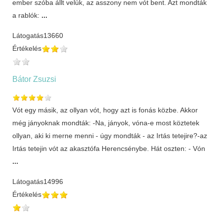
ember szóba állt velük, az asszony nem vót bent. Azt mondták
a rablók:
...
Látogatás
13660
Értékelés
Bátor Zsuzsi
Vót egy másik, az ollyan vót, hogy azt is fonás közbe. Akkor
még jányoknak mondták: -Na, jányok, vóna-e most köztetek
ollyan, aki ki merne menni - úgy mondták - az Irtás tetejire?-az
Irtás tetejin vót az akasztófa Herencsénybe. Hát oszten: - Vón
...
Látogatás
14996
Értékelés