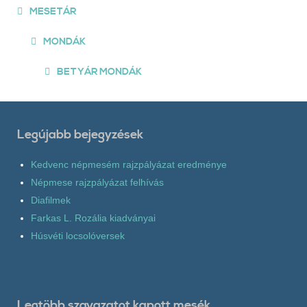
MESETÁR
MONDÁK
BETYÁR MONDÁK
Legújabb bejegyzések
Kedvenc népmesém rajzpályázat eredménye
Népmese rajzpályázat felhívás
Diafilmek
Farkas L. Rozália kiadványai
Húsvéti locsolóversek
Legtöbb szavazatot kapott mesék