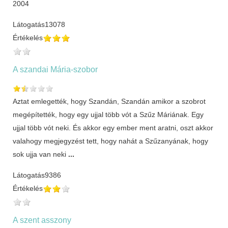
2004
Látogatás
13078
Értékelés
A szandai Mária-szobor
Aztat emlegették, hogy Szandán, Szandán amikor a szobrot
megépítették, hogy egy ujjal több vót a Szűz Máriának. Egy
ujjal több vót neki. És akkor egy ember ment aratni, oszt akkor
valahogy megjegyzést tett, hogy nahát a Szűzanyának, hogy
sok ujja van neki
...
Látogatás
9386
Értékelés
A szent asszony