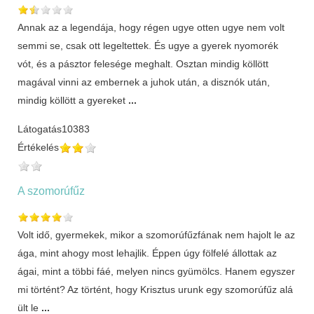
Annak az a legendája, hogy régen ugye otten ugye nem volt
semmi se, csak ott legeltettek. És ugye a gyerek nyomorék
vót, és a pásztor felesége meghalt. Osztan mindig köllött
magával vinni az embernek a juhok után, a disznók után,
mindig köllött a gyereket
...
Látogatás
10383
Értékelés
A szomorúfűz
Volt idő, gyermekek, mikor a szomorúfűzfának nem hajolt le az
ága, mint ahogy most lehajlik. Éppen úgy fölfelé állottak az
ágai, mint a többi fáé, melyen nincs gyümölcs. Hanem egyszer
mi történt? Az történt, hogy Krisztus urunk egy szomorúfűz alá
ült le
...