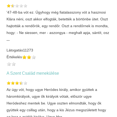
'47-48-ba vót ez. Úgyhogy még fiatalasszony vót a hasznosi
Klára néni, oszt akkor elfogták, betették a börtönbe ütet. Oszt
hajtották a rendőrök, egy rendőr. Oszt a rendőrnek is mondta,
hogy: - Ne siessen, mer - aszongya - meghalt apja, sántít, osz
...
Látogatás
11273
Értékelés
A Szent Család menekülése
Az úgy vót, hogy ugye Heródes király, amikor gyüttek a
háromkirályok, ugye ők királyok vótak, először ugye
Heródeshez mentek be. Ugye oszten elmondták, hogy ők
gyüttek egy csillag után, hogy a kis Jézus megszületett hogy
az lesz a zsidók királya. Ugye Her
...