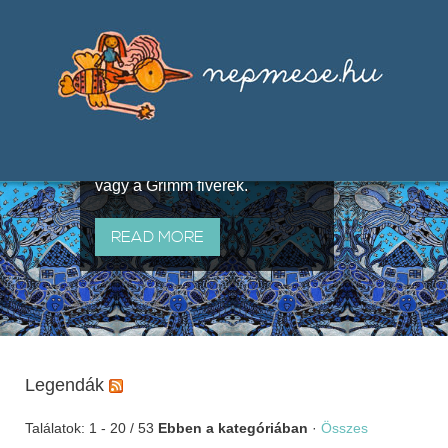
Válogatások a szájhagyomány
útján terjedő elbeszélésekből,
melyeket olyan ismert gyűjtők
állítottak össze, mint Benedek
Elek, Illyés Gyula, Arany László
vagy a Grimm fivérek.
READ MORE
Legendák
Találatok: 1 - 20 / 53
Ebben a kategóriában
·
Összes