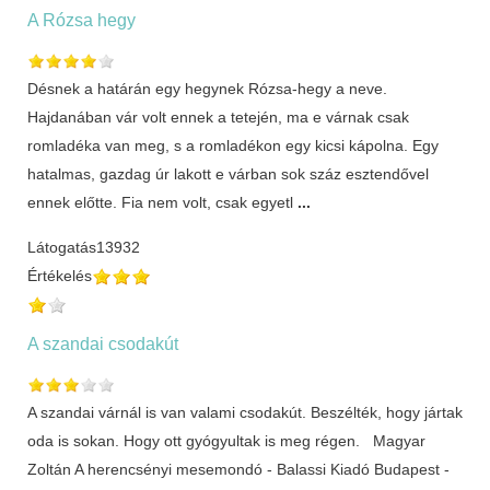
A Rózsa hegy
Désnek a határán egy hegynek Rózsa-hegy a neve.
Hajdanában vár volt ennek a tetején, ma e várnak csak
romladéka van meg, s a romladékon egy kicsi kápolna. Egy
hatalmas, gazdag úr lakott e várban sok száz esztendővel
ennek előtte. Fia nem volt, csak egyetl
...
Látogatás
13932
Értékelés
A szandai csodakút
A szandai várnál is van valami csodakút. Beszélték, hogy jártak
oda is sokan. Hogy ott gyógyultak is meg régen. Magyar
Zoltán A herencsényi mesemondó - Balassi Kiadó Budapest -