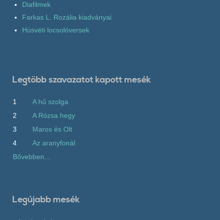
Diafilmek
Farkas L. Rozália kiadványai
Húsvéti locsolóversek
Legtöbb szavazatot kapott mesék
1
A hű szolga
2
A Rózsa hegy
3
Maros és Olt
4
Az aranyfonál
Bővebben...
Legújabb mesék