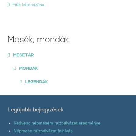
Fiók létrehozása
Mesék, mondák
MESETÁR
MONDÁK
LEGENDÁK
Legújabb bejegyzések
Kedvenc népmesém rajzpályázat eredménye
Népmese rajzpályázat felhívás