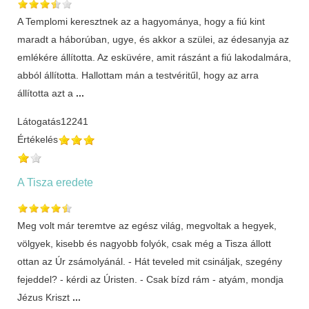
A Templomi keresztnek az a hagyománya, hogy a fiú kint
maradt a háborúban, ugye, és akkor a szülei, az édesanyja az
emlékére állította. Az esküvére, amit rászánt a fiú lakodalmára,
abból állította. Hallottam mán a testvéritűl, hogy az arra
állította azt a
...
Látogatás
12241
Értékelés
A Tisza eredete
Meg volt már teremtve az egész világ, megvoltak a hegyek,
völgyek, kisebb és nagyobb folyók, csak még a Tisza állott
ottan az Úr zsámolyánál. - Hát teveled mit csináljak, szegény
fejeddel? - kérdi az Úristen. - Csak bízd rám - atyám, mondja
Jézus Kriszt
...