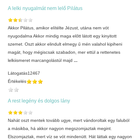
A lelki nyugalmát nem lelő Pilátus
Akkor Pilátus, amikor elítélte Jézust, utána nem vót
nyugodalma Akkor mindig maga előtt látott egy kinyitott
szemet. Oszt akkor elindult elmegy ű mén valahol kipiheni
magát, hogy mégiscsak szabadon, mer ettül a rettenetes
lelkiismeret marcangolástúl majd
...
Látogatás
12467
Értékelés
A rest legény és dolgos lány
Nahát oszt mentek tovább ugye, mert vándoroltak egy faluból
a másikba, há akkor nagyon megszomjaztak megint.
Elszomjaztak, mert víz se vót mindenütt. Hát láttak egy nagyon