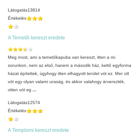
Látogatás
13814
Értékelés
A Temetői kereszt eredete
Meg most, ami a temetőkapuba van kereszt, itten a mi
sorunkon, nem az első, hanem a második ház, kettő egyforma
házat építettek, úgyhogy itten elhagyott terület vót ez. Mer ott
vót egy olyan valami uraság, és akkor valahogy árverezték,
otten vót eg
...
Látogatás
12574
Értékelés
A Templomi kereszt eredete