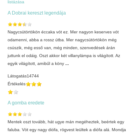
listázása
A Dobrai kereszt legendája
Nagycsütörtökön éccaka vót ez. Mer nagyon keserves vót
odamenni, abba a rossz útba. Mer nagycsütörtökön még
csúszik, még esső van, még minden, szenvedések árán
juttunk el odáig. Oszt akkor két villanylámpa is világított. Az
egyik világított, amibűl a köny
...
Látogatás
14744
Értékelés
A gomba eredete
Mentek oszt tovább, hát ugye mán megéheztek, beértek egy
faluba. Vót egy nagy diófa, rögvest leültek a diófa alá. Mondja