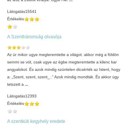
Látogatás
15541
Értékelés
A Szentháromság olvasója
Az úr mikor ugye megteremtette a világot. akkor még a földön
semmi se vót, csak ugye az égbe megteremtette a kilenc kar
angyalokot. És azok mindig szüntelen dicsérték az Istent, hogy
a: „Szent, szent, szent_.." Azok mindig mondták. És akkor úgy
tetszett a
...
Látogatás
12393
Értékelés
A szentkúti kegyhely eredete