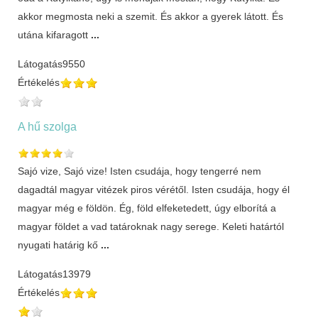
akkor megmosta neki a szemit. És akkor a gyerek látott. És
utána kifaragott
...
Látogatás
9550
Értékelés
A hű szolga
Sajó vize, Sajó vize! Isten csudája, hogy tengerré nem
dagadtál magyar vitézek piros vérétől. Isten csudája, hogy él
magyar még e földön. Ég, föld elfeketedett, úgy elborítá a
magyar földet a vad tatároknak nagy serege. Keleti határtól
nyugati határig kő
...
Látogatás
13979
Értékelés