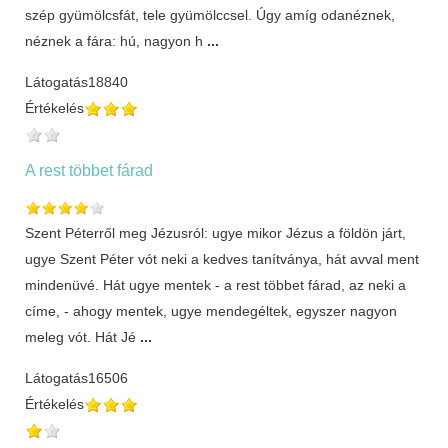
szép gyümölcsfát, tele gyümölccsel. Úgy amíg odanéznek,
néznek a fára: hú, nagyon h
...
Látogatás
18840
Értékelés
A rest többet fárad
Szent Péterről meg Jézusról: ugye mikor Jézus a földön járt,
ugye Szent Péter vót neki a kedves tanítványa, hát avval ment
mindenüvé. Hát ugye mentek - a rest többet fárad, az neki a
címe, - ahogy mentek, ugye mendegéltek, egyszer nagyon
meleg vót. Hát Jé
...
Látogatás
16506
Értékelés