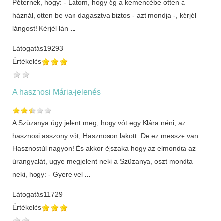
Péternek, hogy: - Látom, hogy ég a kemencébe otten a
háznál, otten be van dagasztva biztos - azt mondja -, kérjél
lángost! Kérjél lán
...
Látogatás
19293
Értékelés
A hasznosi Mária-jelenés
A Szüzanya úgy jelent meg, hogy vót egy Klára néni, az
hasznosi asszony vót, Hasznoson lakott. De ez messze van
Hasznostúl nagyon! És akkor éjszaka hogy az elmondta az
úrangyalát, ugye megjelent neki a Szüzanya, oszt mondta
neki, hogy: - Gyere vel
...
Látogatás
11729
Értékelés