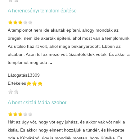
A herencsényi templom építése
A templomot nem ide akarták építeni, ahogy mondták az
öregek. nem ide akarták építeni, ahol most van a templomunk.
Az utolsó ház itt volt, ahol maga bekanyarodott. Ebben az
utcában. Azon túl az mező vót. Szántóföldek vótak. És akkor a
templomot meg oda
...
Látogatás
13309
Értékelés
A hont-csitári Mária-szobor
Hát az úgy vót, hogy vót egy juhász, és akkor vak vót neki a
kisfia. És akkor hogy elment hozzájuk a tündér, és kivezette
oda a Kútyikáhó; úgy is mondják mostan, hogy Kútyika. És