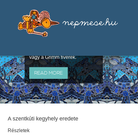
Válogatások a szájhagyomány
útján terjedő elbeszélésekből,
melyeket olyan ismert gyűjtők
állítottak össze, mint Benedek
Elek, Illyés Gyula, Arany László
vagy a Grimm fivérek.
READ MORE
A szentkúti kegyhely eredete
Részletek