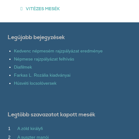
VITÉZES MESÉK
Legújabb bejegyzések
Kedvenc népmesém rajzpályázat eredménye
Népmese rajzpályázat felhívás
Diafilmek
Farkas L. Rozália kiadványai
Húsvéti locsolóversek
Legtöbb szavazatot kapott mesék
1
A zöld királyfi
2
A suszter manói