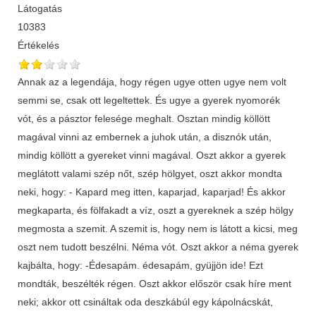
Látogatás
10383
Értékelés
Annak az a legendája, hogy régen ugye otten ugye nem volt
semmi se, csak ott legeltettek. És ugye a gyerek nyomorék
vót, és a pásztor felesége meghalt. Osztan mindig köllött
magával vinni az embernek a juhok után, a disznók után,
mindig köllött a gyereket vinni magával. Oszt akkor a gyerek
meglátott valami szép nőt, szép hölgyet, oszt akkor mondta
neki, hogy: - Kapard meg itten, kaparjad, kaparjad! És akkor
megkaparta, és fölfakadt a víz, oszt a gyereknek a szép hölgy
megmosta a szemit. A szemit is, hogy nem is látott a kicsi, meg
oszt nem tudott beszélni. Néma vót. Oszt akkor a néma gyerek
kajbálta, hogy: -Édesapám. édesapám, gyüjjön ide! Ezt
mondták, beszélték régen. Oszt akkor először csak híre ment
neki; akkor ott csináltak oda deszkábúl egy kápolnácskát,