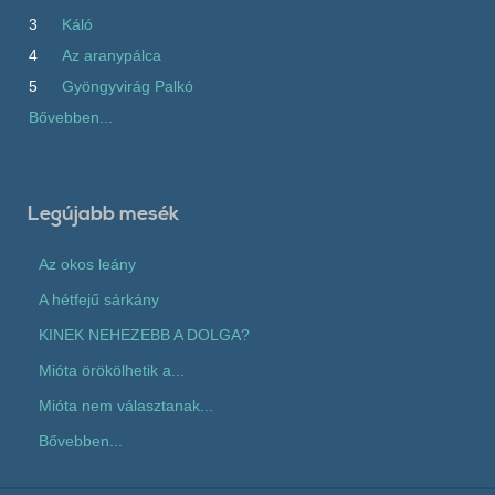
3
Káló
4
Az aranypálca
5
Gyöngyvirág Palkó
Bővebben...
Legújabb mesék
Az okos leány
A hétfejű sárkány
KINEK NEHEZEBB A DOLGA?
Mióta örökölhetik a...
Mióta nem választanak...
Bővebben...