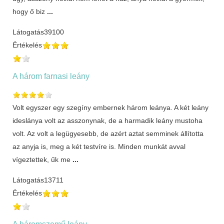
hogy ő biz
...
Látogatás
39100
Értékelés
A három farnasi leány
Volt egyszer egy szegíny embernek három leánya. A két leány
ideslánya volt az asszonynak, de a harmadik leány mustoha
volt. Az volt a legügyesebb, de azért aztat semminek állította
az anyja is, meg a két testvíre is. Minden munkát avval
vígeztettek, űk me
...
Látogatás
13711
Értékelés
A háromszemű leány