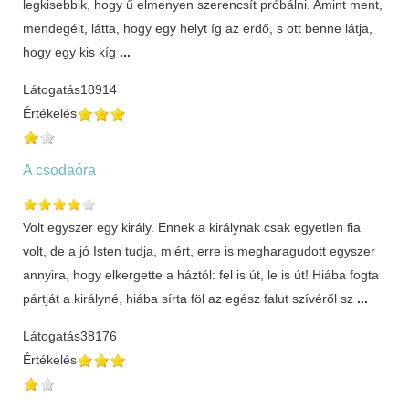
legkisebbik, hogy ű elmenyen szerencsít próbálni. Amint ment,
mendegélt, látta, hogy egy helyt íg az erdő, s ott benne látja,
hogy egy kis kíg
...
Látogatás
18914
Értékelés
A csodaóra
Volt egyszer egy király. Ennek a királynak csak egyetlen fia
volt, de a jó Isten tudja, miért, erre is megharagudott egyszer
annyira, hogy elkergette a háztól: fel is út, le is út! Hiába fogta
pártját a királyné, hiába sírta föl az egész falut szívéről sz
...
Látogatás
38176
Értékelés