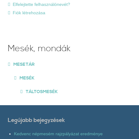
Elfelejtette felhasználónevét?
Fiók létrehozása
Mesék, mondák
MESETÁR
MESÉK
TÁLTOSMESÉK
Legújabb bejegyzések
Kedvenc népmesém rajzpályázat eredménye