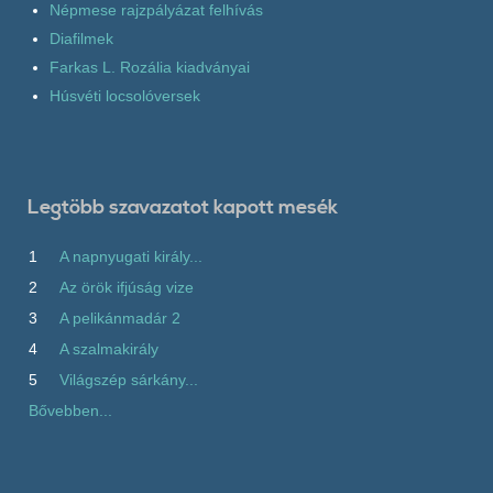
Népmese rajzpályázat felhívás
Diafilmek
Farkas L. Rozália kiadványai
Húsvéti locsolóversek
Legtöbb szavazatot kapott mesék
1
A napnyugati király...
2
Az örök ifjúság vize
3
A pelikánmadár 2
4
A szalmakirály
5
Világszép sárkány...
Bővebben...