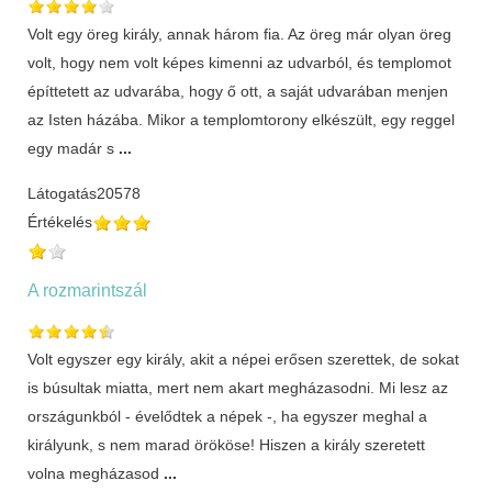
Volt egy öreg király, annak három fia. Az öreg már olyan öreg
volt, hogy nem volt képes kimenni az udvarból, és templomot
építtetett az udvarába, hogy ő ott, a saját udvarában menjen
az Isten házába. Mikor a templomtorony elkészült, egy reggel
egy madár s
...
Látogatás
20578
Értékelés
A rozmarintszál
Volt egyszer egy király, akit a népei erősen szerettek, de sokat
is búsultak miatta, mert nem akart megházasodni. Mi lesz az
országunkból - évelődtek a népek -, ha egyszer meghal a
királyunk, s nem marad örököse! Hiszen a király szeretett
volna megházasod
...