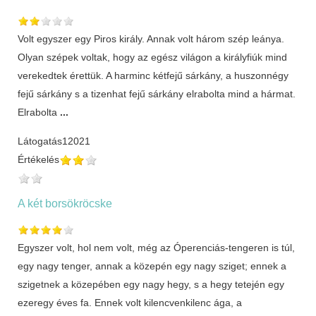
Volt egyszer egy Piros király. Annak volt három szép leánya.
Olyan szépek voltak, hogy az egész világon a királyfiúk mind
verekedtek érettük. A harminc kétfejű sárkány, a huszonnégy
fejű sárkány s a tizenhat fejű sárkány elrabolta mind a hármat.
Elrabolta
...
Látogatás
12021
Értékelés
A két borsökröcske
Egyszer volt, hol nem volt, még az Óperenciás-tengeren is túl,
egy nagy tenger, annak a közepén egy nagy sziget; ennek a
szigetnek a közepében egy nagy hegy, s a hegy tetején egy
ezeregy éves fa. Ennek volt kilencvenkilenc ága, a