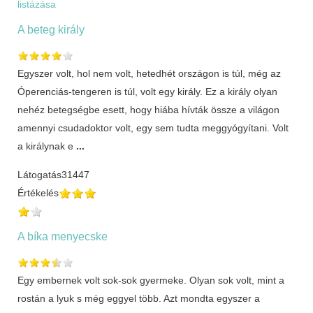
listázása
A beteg király
Egyszer volt, hol nem volt, hetedhét országon is túl, még az
Óperenciás-tengeren is túl, volt egy király. Ez a király olyan
nehéz betegségbe esett, hogy hiába hívták össze a világon
amennyi csudadoktor volt, egy sem tudta meggyógyítani. Volt
a királynak e
...
Látogatás
31447
Értékelés
A bíka menyecske
Egy embernek volt sok-sok gyermeke. Olyan sok volt, mint a
rostán a lyuk s még eggyel több. Azt mondta egyszer a