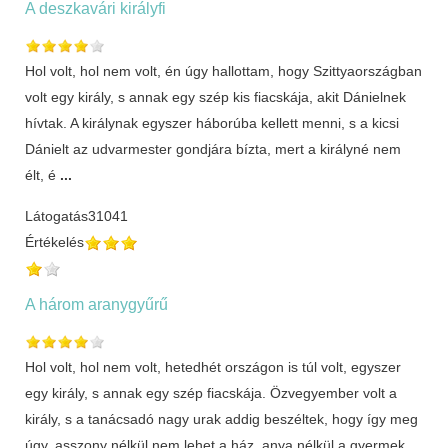
A deszkavári királyfi
Hol volt, hol nem volt, én úgy hallottam, hogy Szittyaországban
volt egy király, s annak egy szép kis fiacskája, akit Dánielnek
hívtak. A királynak egyszer háborúba kellett menni, s a kicsi
Dánielt az udvarmester gondjára bízta, mert a királyné nem
élt, é
...
Látogatás
31041
Értékelés
A három aranygyűrű
Hol volt, hol nem volt, hetedhét országon is túl volt, egyszer
egy király, s annak egy szép fiacskája. Özvegyember volt a
király, s a tanácsadó nagy urak addig beszéltek, hogy így meg
úgy, asszony nélkül nem lehet a ház, anya nélkül a gyermek,