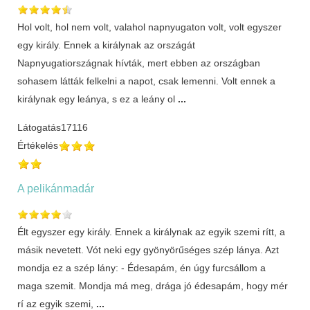
Hol volt, hol nem volt, valahol napnyugaton volt, volt egyszer
egy király. Ennek a királynak az országát
Napnyugatiországnak hívták, mert ebben az országban
sohasem látták felkelni a napot, csak lemenni. Volt ennek a
királynak egy leánya, s ez a leány ol
...
Látogatás
17116
Értékelés
A pelikánmadár
Élt egyszer egy király. Ennek a királynak az egyik szemi rítt, a
másik nevetett. Vót neki egy gyönyörűséges szép lánya. Azt
mondja ez a szép lány: - Édesapám, én úgy furcsállom a
maga szemit. Mondja má meg, drága jó édesapám, hogy mér
rí az egyik szemi,
...