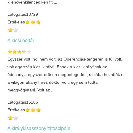
kilencvenkilencediken fit
...
Látogatás
18729
Értékelés
A kicsi bojtár
Egyszer volt, hol nem volt, az Óperenciás-tengeren is túl volt,
volt egy szép kicsi királyfi. Ennek a kicsi királyfinak az
édesanyja egyszer erősen megbetegedett, s hiába hozatták el
a világon ahány híres doktor volt, egy sem tudta
meggyógyítani. Volt az
...
Látogatás
15106
Értékelés
A királykisasszony tátoscipője