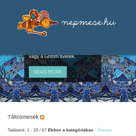
Válogatások a szájhagyomány
útján terjedő elbeszélésekből,
melyeket olyan ismert gyűjtők
állítottak össze, mint Benedek
Elek, Illyés Gyula, Arany László
vagy a Grimm fivérek.
READ MORE
Táltosmesék
Találatok: 1 - 20 / 67
Ebben a kategóriában
·
Összes