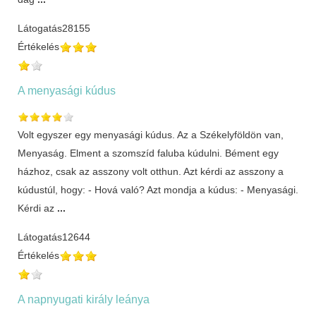
Látogatás
28155
Értékelés
A menyasági kúdus
Volt egyszer egy menyasági kúdus. Az a Székelyföldön van,
Menyaság. Elment a szomszíd faluba kúdulni. Bément egy
házhoz, csak az asszony volt otthun. Azt kérdi az asszony a
kúdustúl, hogy: - Hová való? Azt mondja a kúdus: - Menyasági.
Kérdi az
...
Látogatás
12644
Értékelés
A napnyugati király leánya