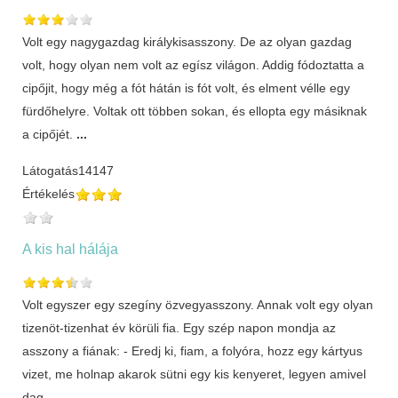
Volt egy nagygazdag királykisasszony. De az olyan gazdag
volt, hogy olyan nem volt az egísz világon. Addig fódoztatta a
cipőjit, hogy még a fót hátán is fót volt, és elment vélle egy
fürdőhelyre. Voltak ott többen sokan, és ellopta egy másiknak
a cipőjét.
...
Látogatás
14147
Értékelés
A kis hal hálája
Volt egyszer egy szegíny özvegyasszony. Annak volt egy olyan
tizenöt-tizenhat év körüli fia. Egy szép napon mondja az
asszony a fiának: - Eredj ki, fiam, a folyóra, hozz egy kártyus
vizet, me holnap akarok sütni egy kis kenyeret, legyen amivel
dag
...