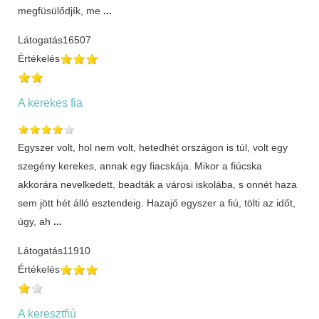
megfüsülődjík, me
...
Látogatás
16507
Értékelés
A kerekes fia
Egyszer volt, hol nem volt, hetedhét országon is túl, volt egy
szegény kerekes, annak egy fiacskája. Mikor a fiúcska
akkorára nevelkedett, beadták a városi iskolába, s onnét haza
sem jött hét álló esztendeig. Hazajő egyszer a fiú, tölti az időt,
úgy, ah
...
Látogatás
11910
Értékelés
A keresztfiú