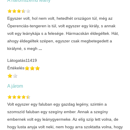
Egyszer volt, hol nem volt, hetedhét országon túl, még az
Óperenciás-tengeren is túl, volt egyszer egy király, s annak
volt egy leánykája s a felesége. Hármacskán éldegéltek. Hát,
ahogy éldegéltek szépen, egyszer csak megbetegedett a
királyné, s megh
...
Látogatás
11419
Értékelés
A járom
Volt egyszer egy faluban egy gazdag legény, szintén a
szomszíd faluban egy szegíny ember. Annak a szegíny
embernek volt egy leánygyermeke. Az elíg szíp lett volna, de
hogy lusta anyja volt neki, nem hogy arra szoktatta volna, hogy