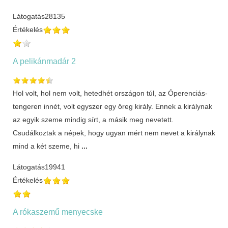
Látogatás
28135
Értékelés
A pelikánmadár 2
Hol volt, hol nem volt, hetedhét országon túl, az Óperenciás-
tengeren innét, volt egyszer egy öreg király. Ennek a királynak
az egyik szeme mindig sírt, a másik meg nevetett.
Csudálkoztak a népek, hogy ugyan mért nem nevet a királynak
mind a két szeme, hi
...
Látogatás
19941
Értékelés
A rókaszemű menyecske