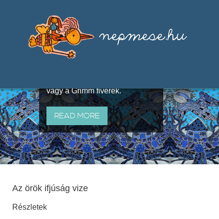
Válogatások a szájhagyomány
útján terjedő elbeszélésekből,
melyeket olyan ismert gyűjtők
állítottak össze, mint Benedek
Elek, Illyés Gyula, Arany László
vagy a Grimm fivérek.
READ MORE
Az örök ifjúság vize
Részletek