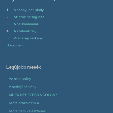
1
A napnyugati király...
2
Az örök ifjúság vize
3
A pelikánmadár 2
4
A szalmakirály
5
Világszép sárkány...
Bővebben...
Legújabb mesék
Az okos leány
A hétfejű sárkány
KINEK NEHEZEBB A DOLGA?
Mióta örökölhetik a...
Mióta nem választanak...