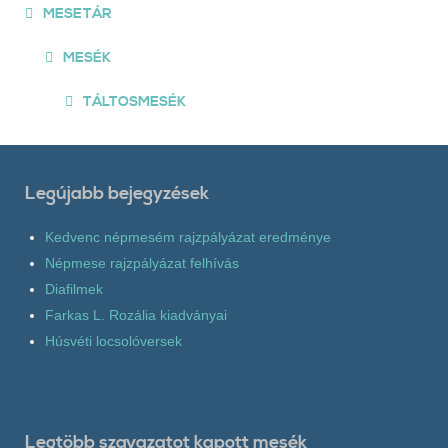
MESETÁR
MESÉK
TÁLTOSMESÉK
Legújabb bejegyzések
Kedvenc népmesém rajzpályázat eredménye
Népmese rajzpályázat felhívás
Diafilmek
Farkas L. Rozália kiadványai
Húsvéti locsolóversek
Legtöbb szavazatot kapott mesék