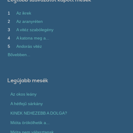
1
Az ikrek
2
Az aranyréten
3
A vitéz szabólegény
4
A katona meg a...
5
Andorás vitéz
Bővebben...
Legújabb mesék
Az okos leány
A hétfejű sárkány
KINEK NEHEZEBB A DOLGA?
Mióta örökölhetik a...
Mióta nem választanak...