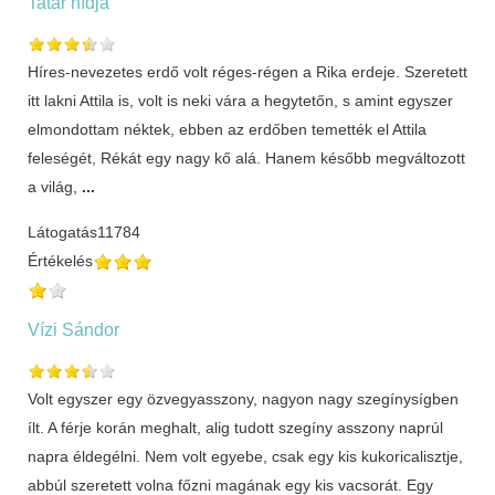
Tatár hídja
Híres-nevezetes erdő volt réges-régen a Rika erdeje. Szeretett
itt lakni Attila is, volt is neki vára a hegytetőn, s amint egyszer
elmondottam néktek, ebben az erdőben temették el Attila
feleségét, Rékát egy nagy kő alá. Hanem később megváltozott
a világ,
...
Látogatás
11784
Értékelés
Vízi Sándor
Volt egyszer egy özvegyasszony, nagyon nagy szegínysígben
ílt. A férje korán meghalt, alig tudott szegíny asszony naprúl
napra éldegélni. Nem volt egyebe, csak egy kis kukoricalisztje,
abbúl szeretett volna főzni magának egy kis vacsorát. Egy