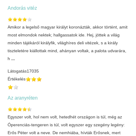
Andorás vitéz
Amikor a legelső magyar királyt koronázták, akkor történt, amit
most elmondok nektek; hallgassatok ide. Hej, jöttek a világ
minden tájékáról királyfik, világhíres deli vitézek, s a király
tiszteletére kiállottak mind, ahányan voltak, a palota udvarára,
h
...
Látogatás
17035
Értékelés
Az aranyréten
Egyszer volt, hol nem volt, hetedhét országon is túl, még az
Óperenciás-tengeren is túl, volt egyszer egy szegény legény:
Erős Péter volt a neve. De nemhiába, hívták Erősnek, mert