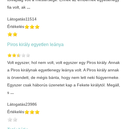
fia volt, ak
...
Látogatás
11514
Értékelés
Piros király egyetlen leánya
Volt egyszer, hol nem volt, volt egyszer egy Piros király. Annak
a Piros királynak egyetlenegy leánya volt. A Piros király annak
is örvendett, de mégis bánta, hogy nem lett neki fiúgyermeke.
Egyszer csak háborús üzenetet kap a Fekete királytól. Megáll,
s
...
Látogatás
23986
Értékelés