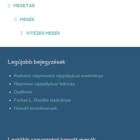
MESETÁR
MESÉK
VITÉZES MESÉK
Legújabb bejegyzések
Kedvenc népmesém rajzpályázat eredménye
Népmese rajzpályázat felhívás
Diafilmek
Farkas L. Rozália kiadványai
Húsvéti locsolóversek
Legtöbb szavazatot kapott mesék