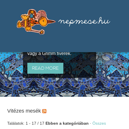
Válogatások a szájhagyomány
útján terjedő elbeszélésekből,
melyeket olyan ismert gyűjtők
állítottak össze, mint Benedek
Elek, Illyés Gyula, Arany László
vagy a Grimm fivérek.
READ MORE
Vitézes mesék
Találatok: 1 - 17 / 17
Ebben a kategóriában
·
Összes