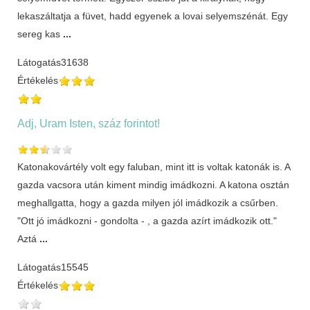
lekaszáltatja a füvet, hadd egyenek a lovai selyemszénát. Egy
sereg kas
...
Látogatás
31638
Értékelés
Adj, Uram Isten, száz forintot!
Katonakovártély volt egy faluban, mint itt is voltak katonák is. A
gazda vacsora után kiment mindig imádkozni. A katona osztán
meghallgatta, hogy a gazda milyen jól imádkozik a csűrben.
"Ott jó imádkozni - gondolta - , a gazda azírt imádkozik ott."
Aztá
...
Látogatás
15545
Értékelés