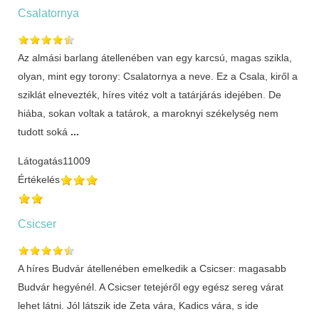
Csalatornya
Az almási barlang átellenében van egy karcsú, magas szikla,
olyan, mint egy torony: Csalatornya a neve. Ez a Csala, kiről a
sziklát elnevezték, híres vitéz volt a tatárjárás idejében. De
hiába, sokan voltak a tatárok, a maroknyi székelység nem
tudott soká
...
Látogatás
11009
Értékelés
Csicser
A híres Budvár átellenében emelkedik a Csicser: magasabb
Budvár hegyénél. A Csicser tetejéről egy egész sereg várat
lehet látni. Jól látszik ide Zeta vára, Kadics vára, s ide