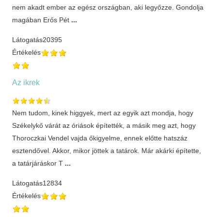
nem akadt ember az egész országban, aki legyőzze. Gondolja
magában Erős Pét
...
Látogatás
20395
Értékelés
Az ikrek
Nem tudom, kinek higgyek, mert az egyik azt mondja, hogy
Székelykő várát az óriások építették, a másik meg azt, hogy
Thoroczkai Vendel vajda őkigyelme, ennek előtte hatszáz
esztendővel. Akkor, mikor jöttek a tatárok. Már akárki építette,
a tatárjáráskor T
...
Látogatás
12834
Értékelés