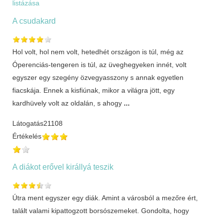
listázása
A csudakard
Hol volt, hol nem volt, hetedhét országon is túl, még az
Óperenciás-tengeren is túl, az üveghegyeken innét, volt
egyszer egy szegény özvegyasszony s annak egyetlen
fiacskája. Ennek a kisfiúnak, mikor a világra jött, egy
kardhüvely volt az oldalán, s ahogy
...
Látogatás
21108
Értékelés
A diákot erővel királlyá teszik
Útra ment egyszer egy diák. Amint a városból a mezőre ért,
talált valami kipattogzott borsószemeket. Gondolta, hogy