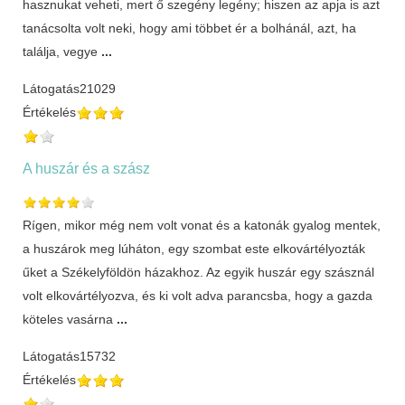
hasznukat veheti, mert ő szegény legény; hiszen az apja is azt
tanácsolta volt neki, hogy ami többet ér a bolhánál, azt, ha
találja, vegye
...
Látogatás
21029
Értékelés
A huszár és a szász
Rígen, mikor még nem volt vonat és a katonák gyalog mentek,
a huszárok meg lúháton, egy szombat este elkovártélyozták
űket a Székelyföldön házakhoz. Az egyik huszár egy szásznál
volt elkovártélyozva, és ki volt adva parancsba, hogy a gazda
köteles vasárna
...
Látogatás
15732
Értékelés