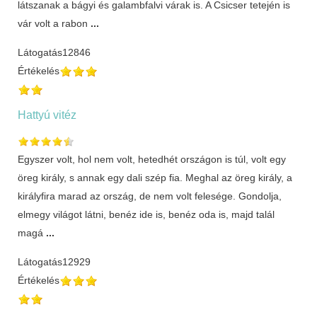
látszanak a bágyi és galambfalvi várak is. A Csicser tetején is
vár volt a rabon
...
Látogatás
12846
Értékelés
Hattyú vitéz
Egyszer volt, hol nem volt, hetedhét országon is túl, volt egy
öreg király, s annak egy dali szép fia. Meghal az öreg király, a
királyfira marad az ország, de nem volt felesége. Gondolja,
elmegy világot látni, benéz ide is, benéz oda is, majd talál
magá
...
Látogatás
12929
Értékelés