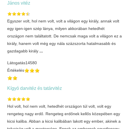
János vitéz
Egyszer volt, hol nem volt, volt a világon egy király, annak volt
egy igen-igen szép lánya, milyen akkorában hetedhét
országon nem találtatott. De nemcsak maga volt a világon ez a
király, hanem volt még egy nála százszorta hatalmasabb és
gazdagabb király
...
Látogatás
14580
Értékelés
Kígyó darvitéz és tatárvitéz
Hol volt, hol nem volt, hetedhét országon túl volt, volt egy
rengeteg nagy erdő. Rengeteg erdőnek kellős közepében egy
kicsi kaliba. Abban a kicsi kalibában lakott egy ember, akinek a
tolvajság volt a mestersége. Ennek az embernek egyetlenegy