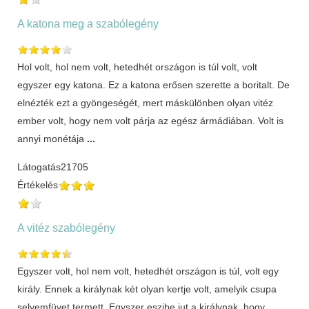
A katona meg a szabólegény
Hol volt, hol nem volt, hetedhét országon is túl volt, volt
egyszer egy katona. Ez a katona erősen szerette a boritalt. De
elnézték ezt a gyöngeségét, mert máskülönben olyan vitéz
ember volt, hogy nem volt párja az egész ármádiában. Volt is
annyi monétája
...
Látogatás
21705
Értékelés
A vitéz szabólegény
Egyszer volt, hol nem volt, hetedhét országon is túl, volt egy
király. Ennek a királynak két olyan kertje volt, amelyik csupa
selyemfüvet termett. Egyszer eszibe jut a királynak, hogy