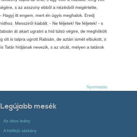
eségére, s az asszony ebből a nézésből megértette,
 - Hagyj itt engem, mert én úgyis meghalok. Eredj
dhoz. Messziről kiabált: - Ne féljetek! Ne féljetek! - s
Rabsán át akart ugratni a híd túlsó végire, de meghőkölt
g ott is talpra ugrott Rabsán, de aztán ismét elbukott, s
is Tatár hídjának nevezik, s az utcát, melyen a tatárok
Nyomtatás
Legújabb mesék
Az okos leány
A hétfejű sárkány