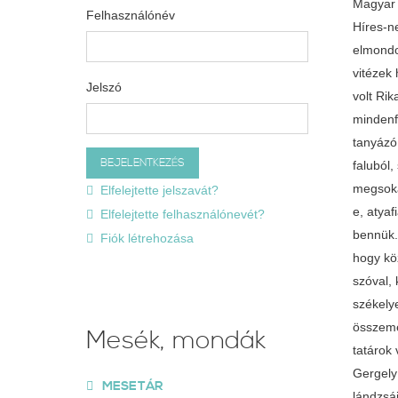
Magyar 
Felhasználónév
Híres-ne
elmondo
vitézek
Jelszó
volt Rik
mindenf
tanyázó 
faluból
megsokal
Elfelejtette jelszavát?
e, atyaf
Elfelejtette felhasználónevét?
bennük.
Fiók létrehozása
hogy köz
szóval, 
székely
összeme
Mesék, mondák
tatárok 
Gergely
MESETÁR
lándzsáj