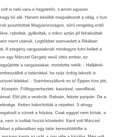
, volt is neki vára a hegytetőn, s amint egyszer
 nagy kő alá. Hanem később megváltozott a világ, s hun
tárok pusztítottak Magyarországon, sűrű rengeteg erdő
re, raboltak, gyilkoltak, s mikor aztán jól felrakodtak
 sem ment utánuk. Legtöbbet szenvedett a Rikában
bb. A szegény vargyasiaknak mindegyre futni kellett a
son egy Márczel Gergely nevű vitéz ember, ez
gyűjtötte a vargyasiakat, mondotta nekik: - Halljátok-
embeszállok a tatárokkal, ha száz ördög lakozik is
vvel-lélekkel: - Szembeszállunk mi is! Éppen híre jött,
 közepén. Fölfegyverkeztek: kaszával, vasvillával,
zással. Elöl jött a vezérük: Rabsán, fekete paripán. De a
felesége. Ketten bátorították a népeket. S ahogy
 megakadt a víznek a folyása. Csak eggyel nem bírtak, a
ra, nem is tudtak hozzá közeledni. Kard volt Márczel
bban a pillanatban egy tatár keresztüldöfte a
s asszony kapta az urát, s úgy vitte a házába. Még volt