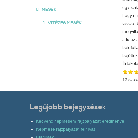
egy szi
MESÉK
hogy mi
VITÉZES MESÉK
vissza, 
megvilla
a ló az 
belefull
bejötte
Értékel
12 szav
Legújabb bejegyzések
Kedvenc népmesém rajzpályázat eredménye
Népmese rajzpályázat felhívás
Diafilmek