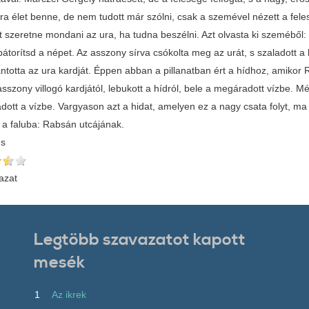
kra élet benne, de nem tudott már szólni, csak a szemével nézett a fel
t szeretne mondani az ura, ha tudna beszélni. Azt olvasta ki szeméből:
bátorítsd a népet. Az asszony sírva csókolta meg az urát, s szaladott a hí
ntotta az ura kardját. Éppen abban a pillanatban ért a hídhoz, amikor 
asszony villogó kardjától, lebukott a hídról, bele a megáradott vízbe. Mé
adott a vízbe. Vargyason azt a hidat, amelyen ez a nagy csata folyt, ma 
k a faluba: Rabsán utcájának.
és
azat
Legtöbb szavazatot kapott
mesék
1
Az ikrek