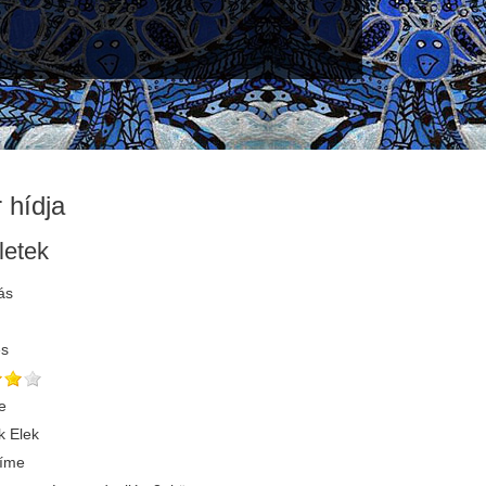
 hídja
letek
ás
és
e
 Elek
címe