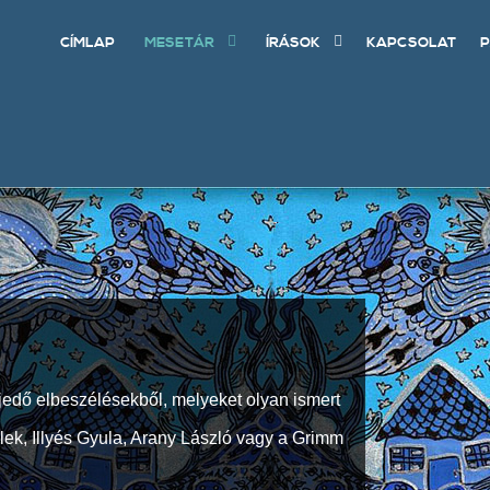
CÍMLAP
MESETÁR
ÍRÁSOK
KAPCSOLAT
P
jedő elbeszélésekből, melyeket olyan ismert
Elek, Illyés Gyula, Arany László vagy a Grimm