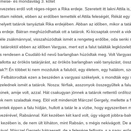
mese- és mondavilág 3. kötet
vezetes erdő volt réges-régen a Rika erdeje. Szeretett itt lakni Attila is
ttam néktek, ebben az erdőben temették el Attila feleségét, Rékát egy
 helyett tatárok tanyáztak Rika erdejében. Abban az időben, mikor a ta
a erdeje. Bátran meghúzódhattak ott a tatárok. Ki-kicsaptak onnét a vidék
éle zsákmánnyal, visszahúzódtak ismét a rengeteg erdőbe, oda senki
tatároktól ebben az időben Vargyas, mert ezt a falut találták legközele
, s rendesen a Csudáló-kő nevű barlangban húzódtak meg. Volt Vargya
lotta az örökös tatárjárást, az örökös barlangban való tanyázást, össze
iak?! Én többet ki nem mozdulok a faluból, egy életem, egy halálom, sz
 Felbátorodtak ezen a beszéden a vargyasi székelyek, s mondták egy szí
elednek ismét a tatárok. Nosza: férfiak, asszonyok összegyűltek a falu
kinek, amije volt, azzal. Hát csakugyan jönnek a tatárok rettentő ordíto
ek nem szaladtak meg. Elöl volt mindenütt Márczel Gergely, mellette a 
ntek éppen a falu hídján, hullott a tatár le a vízbe, hogy egyszeriben
vezérével, Rabsánnal. Két kezében két kard volt, úgy vágott jobbra-bal
 kezében is, de nem ült lóháton, mint Rabsán, s mégis nekivágott. De a
ával. Márczel Gergely hátraesett, de a felesége felfogta, s a nagy, erő