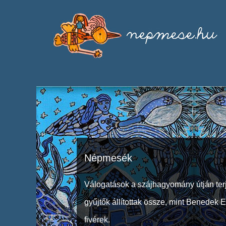
Népmesék
Válogatások a szájhagyomány útján ter
gyűjtők állítottak össze, mint Benedek 
fivérek.