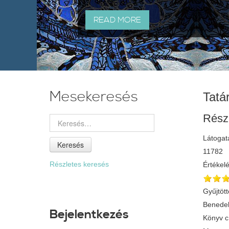
READ MORE
Mesekeresés
Tatár
Rész
Látogat
Keresés
11782
Részletes keresés
Értékel
Gyűjtött
Benedek
Bejelentkezés
Könyv 