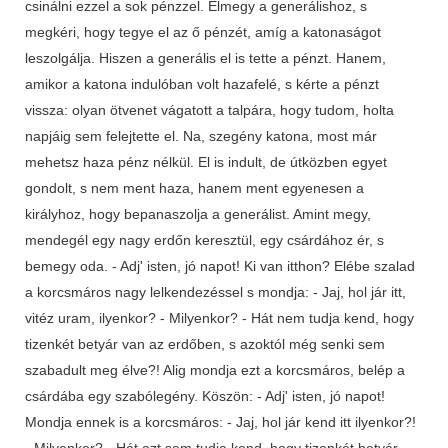
csinálni ezzel a sok pénzzel. Elmegy a generálishoz, s
megkéri, hogy tegye el az ő pénzét, amíg a katonaságot
leszolgálja. Hiszen a generális el is tette a pénzt. Hanem,
amikor a katona indulóban volt hazafelé, s kérte a pénzt
vissza: olyan ötvenet vágatott a talpára, hogy tudom, holta
napjáig sem felejtette el. Na, szegény katona, most már
mehetsz haza pénz nélkül. El is indult, de útközben egyet
gondolt, s nem ment haza, hanem ment egyenesen a
királyhoz, hogy bepanaszolja a generálist. Amint megy,
mendegél egy nagy erdőn keresztül, egy csárdához ér, s
bemegy oda. - Adj' isten, jó napot! Ki van itthon? Elébe szalad
a korcsmáros nagy lelkendezéssel s mondja: - Jaj, hol jár itt,
vitéz uram, ilyenkor? - Milyenkor? - Hát nem tudja kend, hogy
tizenkét betyár van az erdőben, s azoktól még senki sem
szabadult meg élve?! Alig mondja ezt a korcsmáros, belép a
csárdába egy szabólegény. Köszön: - Adj' isten, jó napot!
Mondja ennek is a korcsmáros: - Jaj, hol jár kend itt ilyenkor?!
- Milyenkor? - Hát azt sem tudja kend, hogy tizenkét betyár