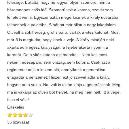
felesége, biztatta, hogy ne legyen olyan szomorú, mint a
háromnapos esős idő. Szomorú volt a katona, szavát sem
lehetett venni. Egyszer aztán megérkeznek a király udvarába,
fölmennek a palotába. S hát ott már állott a nagy lakodalom.
Ott volt a sok herceg, gróf s báró, várták a vitéz katonát. Most
már ő is megtudta, hogy kinek a veje. A király mindjárt neki
akarta adni egész királyságát, a fejébe akarta nyomni a
koronát. De a vitéz katona azt mondta: - Nem kell most
nekem, édesapám, sem ország, sem korona. Csak azt a
regimentet adja a kezem alá, amelyiknek a generálisa
eltagadta a pénzemet. Hiszen ezt jó szívvel adta a király,
hogyne adta volna. Na, volt is aztán kínja a generálisnak. Még
ma is vakarja az ötven bot helyét, ha meg nem halt. Itt a vége,
fuss el véle!
Értékelés
35 szavazat