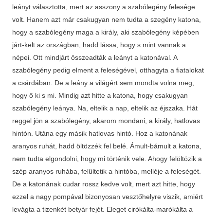
leányt választotta, mert az asszony a szabólegény felesége
volt. Hanem azt már csakugyan nem tudta a szegény katona,
hogy a szabólegény maga a király, aki szabólegény képében
járt-kelt az országban, hadd lássa, hogy s mint vannak a
népei. Ott mindjárt összeadták a leányt a katonával. A
szabólegény pedig elment a feleségével, otthagyta a fiatalokat
a csárdában. De a leány a világért sem mondta volna meg,
hogy ő ki s mi. Mindig azt hitte a katona, hogy csakugyan
szabólegény leánya. Na, eltelik a nap, eltelik az éjszaka. Hát
reggel jön a szabólegény, akarom mondani, a király, hatlovas
hintón. Utána egy másik hatlovas hintó. Hoz a katonának
aranyos ruhát, hadd öltözzék fel belé. Ámult-bámult a katona,
nem tudta elgondolni, hogy mi történik vele. Ahogy felöltözik a
szép aranyos ruhába, felültetik a hintóba, melléje a feleségét.
De a katonának cudar rossz kedve volt, mert azt hitte, hogy
ezzel a nagy pompával bizonyosan vesztőhelyre viszik, amiért
levágta a tizenkét betyár fejét. Eleget cirókálta-marókálta a