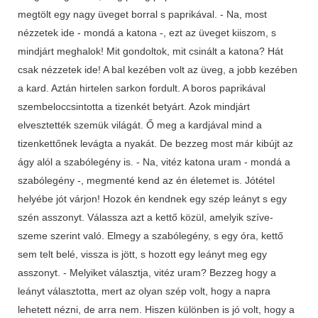
megtölt egy nagy üveget borral s paprikával. - Na, most
nézzetek ide - mondá a katona -, ezt az üveget kiiszom, s
mindjárt meghalok! Mit gondoltok, mit csinált a katona? Hát
csak nézzetek ide! A bal kezében volt az üveg, a jobb kezében
a kard. Aztán hirtelen sarkon fordult. A boros paprikával
szembeloccsintotta a tizenkét betyárt. Azok mindjárt
elvesztették szemük világát. Ő meg a kardjával mind a
tizenkettőnek levágta a nyakát. De bezzeg most már kibújt az
ágy alól a szabólegény is. - Na, vitéz katona uram - mondá a
szabólegény -, megmenté kend az én életemet is. Jótétel
helyébe jót várjon! Hozok én kendnek egy szép leányt s egy
szén asszonyt. Válassza azt a kettő közül, amelyik szíve-
szeme szerint való. Elmegy a szabólegény, s egy óra, kettő
sem telt belé, vissza is jött, s hozott egy leányt meg egy
asszonyt. - Melyiket választja, vitéz uram? Bezzeg hogy a
leányt választotta, mert az olyan szép volt, hogy a napra
lehetett nézni, de arra nem. Hiszen különben is jó volt, hogy a