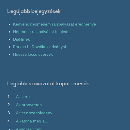
Legújabb bejegyzések
Kedvenc népmesém rajzpályázat eredménye
Népmese rajzpályázat felhívás
Diafilmek
Farkas L. Rozália kiadványai
Húsvéti locsolóversek
Legtöbb szavazatot kapott mesék
1
Az ikrek
2
Az aranyréten
3
A vitéz szabólegény
4
A katona meg a...
5
Andorás vitéz