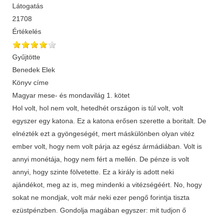
Látogatás
21708
Értékelés
Gyűjtötte
Benedek Elek
Könyv címe
Magyar mese- és mondavilág 1. kötet
Hol volt, hol nem volt, hetedhét országon is túl volt, volt
egyszer egy katona. Ez a katona erősen szerette a boritalt. De
elnézték ezt a gyöngeségét, mert máskülönben olyan vitéz
ember volt, hogy nem volt párja az egész ármádiában. Volt is
annyi monétája, hogy nem fért a mellén. De pénze is volt
annyi, hogy szinte fölvetette. Ez a király is adott neki
ajándékot, meg az is, meg mindenki a vitézségéért. No, hogy
sokat ne mondjak, volt már neki ezer pengő forintja tiszta
ezüstpénzben. Gondolja magában egyszer: mit tudjon ő