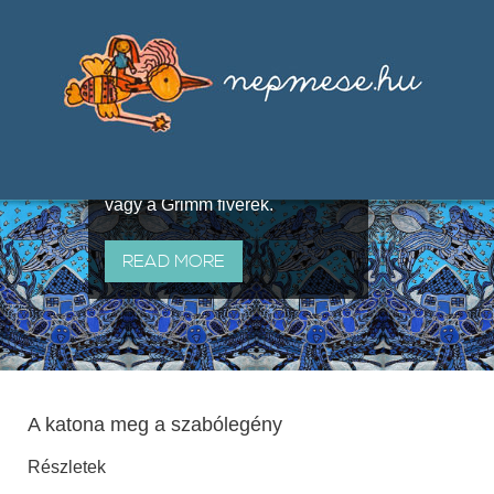
Válogatások a szájhagyomány
útján terjedő elbeszélésekből,
melyeket olyan ismert gyűjtők
állítottak össze, mint Benedek
Elek, Illyés Gyula, Arany László
vagy a Grimm fivérek.
READ MORE
A katona meg a szabólegény
Részletek