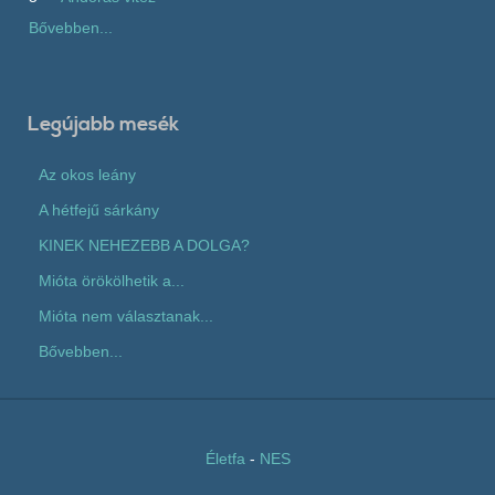
Bővebben...
Legújabb mesék
Az okos leány
A hétfejű sárkány
KINEK NEHEZEBB A DOLGA?
Mióta örökölhetik a...
Mióta nem választanak...
Bővebben...
Életfa
-
NES