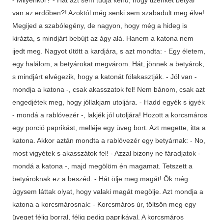
van az erdőben?! Azoktól még senki sem szabadult meg élve!
Megijed a szabólegény, de nagyon, hogy még a hideg is
kirázta, s mindjárt bebújt az ágy alá. Hanem a katona nem
ijedt meg. Nagyot ütött a kardjára, s azt mondta: - Egy életem,
egy halálom, a betyárokat megvárom. Hát, jönnek a betyárok,
s mindjárt elvégezik, hogy a katonát fölakasztják. - Jól van -
mondja a katona -, csak akasszatok fel! Nem bánom, csak azt
engedjétek meg, hogy jóllakjam utoljára. - Hadd egyék s igyék
- mondá a rablóvezér -, lakjék jól utoljára! Hozott a korcsmáros
egy porció paprikást, melléje egy üveg bort. Azt megette, itta a
katona. Akkor aztán mondta a rablóvezér egy betyárnak: - No,
most vigyétek s akasszátok fel! - Azzal bizony ne fáradjatok -
mondá a katona -, majd megölöm én magamat. Tetszett a
betyároknak ez a beszéd. - Hát ölje meg magát! Ők még
úgysem láttak olyat, hogy valaki magát megölje. Azt mondja a
katona a korcsmárosnak: - Korcsmáros úr, töltsön meg egy
üveget félig borral, félig pedig paprikával. A korcsmáros