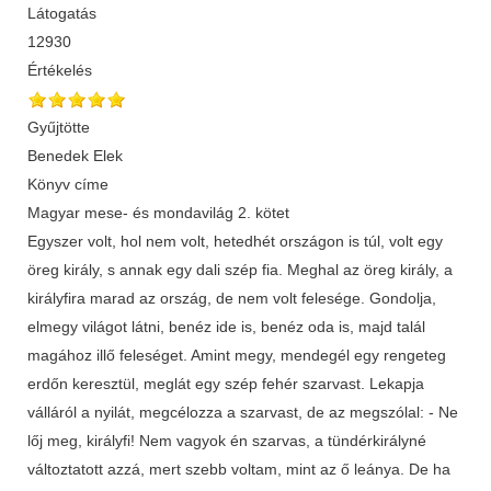
Látogatás
12930
Értékelés
Gyűjtötte
Benedek Elek
Könyv címe
Magyar mese- és mondavilág 2. kötet
Egyszer volt, hol nem volt, hetedhét országon is túl, volt egy
öreg király, s annak egy dali szép fia. Meghal az öreg király, a
királyfira marad az ország, de nem volt felesége. Gondolja,
elmegy világot látni, benéz ide is, benéz oda is, majd talál
magához illő feleséget. Amint megy, mendegél egy rengeteg
erdőn keresztül, meglát egy szép fehér szarvast. Lekapja
válláról a nyilát, megcélozza a szarvast, de az megszólal: - Ne
lőj meg, királyfi! Nem vagyok én szarvas, a tündérkirályné
változtatott azzá, mert szebb voltam, mint az ő leánya. De ha