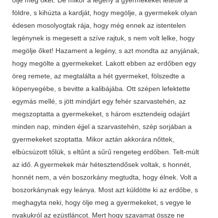
földre, s kihúzta a kardját, hogy megölje, a gyermekek olyan
édesen mosolyogtak rája, hogy még ennek az istentelen
legénynek is megesett a szíve rajtuk, s nem volt lelke, hogy
megölje őket! Hazament a legény, s azt mondta az anyjának,
hogy megölte a gyermekeket. Lakott ebben az erdőben egy
öreg remete, az megtalálta a hét gyermeket, fölszedte a
köpenyegébe, s bevitte a kalibájába. Ott szépen lefektette
egymás mellé, s jött mindjárt egy fehér szarvastehén, az
megszoptatta a gyermekeket, s három esztendeig odajárt
minden nap, minden éjjel a szarvastehén, szép sorjában a
gyermekeket szoptatta. Mikor aztán akkorára nőttek,
elbúcsúzott tőlük, s eltűnt a sűrű rengeteg erdőben. Telt-múlt
az idő. A gyermekek már hétesztendősek voltak, s honnét,
honnét nem, a vén boszorkány megtudta, hogy élnek. Volt a
boszorkánynak egy leánya. Most azt küldötte ki az erdőbe, s
meghagyta neki, hogy ölje meg a gyermekeket, s vegye le
nyakukról az ezüstláncot. Mert hogy szavamat össze ne