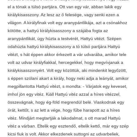
el a tónak a túlsó partjára. Ott van egy vár, abban lakik egy
királykisasszony. Az lesz az ő felesége, vagy senki ezen a
világon. A királyfinak volt egy aranypántlikája, azt a csónakhoz
kötötte, a hattyú királykisasszony a szájába fogta az
aranypántlikát, úgy húzta a testvérét, Hattyú vitézt. Szépen
odahúzta hattyú királykisasszony a tó túlsó partjára Hattyú
vitézt, s hát éppen akkor érkezett a vár udvarába, amikor tele
volt az udvar királyfiakkal, hercegekkel, hogy megvívjanak a
királykisasszonyért. Volt egy közöttük, aki mindenkit legyőzött,
s éppen szólani akart a király, hogy neki adja a leányát, amikor
megpillantotta Hattyú vitézt, s mondta: - Várjatok egy keveset,
imhol jön egy vitéz. Kiáll Hattyú vitéz azzal a híres vitézzel,
összevágnak, hogy ég-föld megrendül belé. Viaskodnak egy
órát, kettőt, s az lett a vége, hogy fűbe harapott az a híres
vitéz. Mindjárt megtartják a lakodalmat, s ott marad Hattyú
vitéz a várban. Eltelik egy esztendő, eltelik kettő, már egy szép
kicsi fiuk is volt. Akkor elkezdenek suttogni az udvarbeliek,