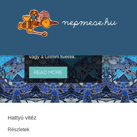
Válogatások a szájhagyomány
útján terjedő elbeszélésekből,
melyeket olyan ismert gyűjtők
állítottak össze, mint Benedek
Elek, Illyés Gyula, Arany László
vagy a Grimm fivérek.
READ MORE
Hattyú vitéz
Részletek