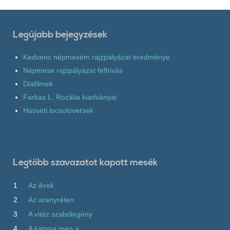
Legújabb bejegyzések
Kedvenc népmesém rajzpályázat eredménye
Népmese rajzpályázat felhívás
Diafilmek
Farkas L. Rozália kiadványai
Húsvéti locsolóversek
Legtöbb szavazatot kapott mesék
1
Az ikrek
2
Az aranyréten
3
A vitéz szabólegény
4
A katona meg a...