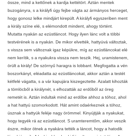
össze, mind a kettőnek a kardja kettétört. Aztán mentek
buzogányra, s a királyfi úgy fejbe vágta az ármányos herceget,
hogy gonosz lelke mindjárt kirepült. A királyfi egyszeriben ment
a király színe elé, s elémondott mindent, ahogy történt.
Mutatta nyakán az ezüstláncot. Hogy ilyen lánc volt a többi
testvérének is a nyakán. De mikor elvették, hattyúvá változtak,
s vissza sem változnak igaz képükre, míg az ezüstláncokat elé
nem kerítik, s a nyakukra vissza nem teszik. Hej, uramistenem,
örült a király! De szörnyű haragra is lobbant. Megfogatta a vén
boszorkányt, eléadatta az ezüstláncokat, akkor aztán a testét
kétfelé vágatta, s a vár kapujára kiszegeztette. Azalatt kihozták
a tömlöcből a királynét, s elhozatták az erdőből az öreg
remetét is. Aztán indultak mind az erdőbe ahhoz a tóhoz, ahol
a hat hattyú szomorkodott. Hát amint odaérkeznek a tóhoz,
úsznak a hattyúk feléje nagy örömmel. Kinyújtják a nyakukat,
hogy tegyék rá az ezüstláncot. S uramteremtőm, akkor veszik
észre, mikor ötnek a nyakára tették a láncot, hogy a hatodik