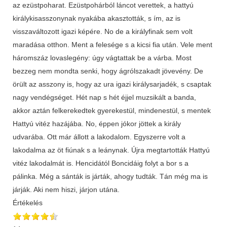
az ezüstpoharat. Ezüstpohárból láncot verettek, a hattyú
királykisasszonynak nyakába akasztották, s ím, az is
visszaváltozott igazi képére. No de a királyfinak sem volt
maradása otthon. Ment a felesége s a kicsi fia után. Vele ment
háromszáz lovaslegény: úgy vágtattak be a várba. Most
bezzeg nem mondta senki, hogy ágrólszakadt jövevény. De
örült az asszony is, hogy az ura igazi királysarjadék, s csaptak
nagy vendégséget. Hét nap s hét éjjel muzsikált a banda,
akkor aztán felkerekedtek gyerekestül, mindenestül, s mentek
Hattyú vitéz hazájába. No, éppen jókor jöttek a király
udvarába. Ott már állott a lakodalom. Egyszerre volt a
lakodalma az öt fiúnak s a leánynak. Újra megtartották Hattyú
vitéz lakodalmát is. Hencidától Boncidáig folyt a bor s a
pálinka. Még a sánták is járták, ahogy tudták. Tán még ma is
járják. Aki nem hiszi, járjon utána.
Értékelés