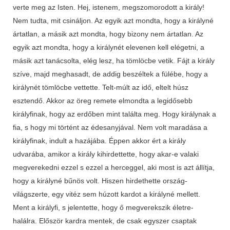
verte meg az Isten. Hej, istenem, megszomorodott a király!
Nem tudta, mit csináljon. Az egyik azt mondta, hogy a királyné
ártatlan, a másik azt mondta, hogy bizony nem ártatlan. Az
egyik azt mondta, hogy a királynét elevenen kell elégetni, a
másik azt tanácsolta, elég lesz, ha tömlöcbe vetik. Fájt a király
szíve, majd meghasadt, de addig beszéltek a fülébe, hogy a
királynét tömlöcbe vettette. Telt-múlt az idő, eltelt húsz
esztendő. Akkor az öreg remete elmondta a legidősebb
királyfinak, hogy az erdőben mint találta meg. Hogy királynak a
fia, s hogy mi történt az édesanyjával. Nem volt maradása a
királyfinak, indult a hazájába. Éppen akkor ért a király
udvarába, amikor a király kihirdettette, hogy akar-e valaki
megverekedni ezzel s ezzel a herceggel, aki most is azt állítja,
hogy a királyné bűnös volt. Hiszen hirdethette ország-
világszerte, egy vitéz sem húzott kardot a királyné mellett.
Ment a királyfi, s jelentette, hogy ő megverekszik életre-
halálra. Először kardra mentek, de csak egyszer csaptak