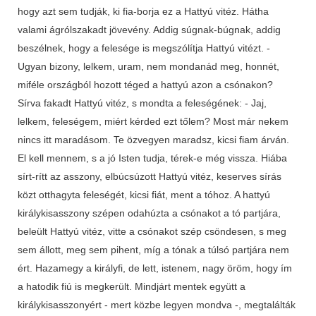
hogy azt sem tudják, ki fia-borja ez a Hattyú vitéz. Hátha
valami ágrólszakadt jövevény. Addig súgnak-búgnak, addig
beszélnek, hogy a felesége is megszólítja Hattyú vitézt. -
Ugyan bizony, lelkem, uram, nem mondanád meg, honnét,
miféle országból hozott téged a hattyú azon a csónakon?
Sírva fakadt Hattyú vitéz, s mondta a feleségének: - Jaj,
lelkem, feleségem, miért kérded ezt tőlem? Most már nekem
nincs itt maradásom. Te özvegyen maradsz, kicsi fiam árván.
El kell mennem, s a jó Isten tudja, térek-e még vissza. Hiába
sírt-rítt az asszony, elbúcsúzott Hattyú vitéz, keserves sírás
közt otthagyta feleségét, kicsi fiát, ment a tóhoz. A hattyú
királykisasszony szépen odahúzta a csónakot a tó partjára,
beleült Hattyú vitéz, vitte a csónakot szép csöndesen, s meg
sem állott, meg sem pihent, míg a tónak a túlsó partjára nem
ért. Hazamegy a királyfi, de lett, istenem, nagy öröm, hogy ím
a hatodik fiú is megkerült. Mindjárt mentek együtt a
királykisasszonyért - mert közbe legyen mondva -, megtalálták