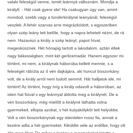
valaki feleségül venne, ismét leánnyá változnám. Mondja a
királyfi: - Hát csak gyere ide! Ha csakugyan úgy van, amint
mondod, szebb vagy a tündérkirályné leányánál, feleségül
veszlek. A fehér szarvas erre megrázkódott, s egyszeriben
olyan szép leány lett belőle, hogy a napra lehetett nézni, de rá
nem. Hazaviszi a király a szép leányt, papot hívat,
megesküsznek. Hét hónapig tartott a lakodalom, aztán éltek
nagy békességben, mint két gerlicemadár. Hanem egyszer mi
történt, mi nem, a királynak háborúba kellett mennie, s a
feleségét rábízta az ő vén dajkájára, aki huncut boszorkány
volt, de a király arról nem tudott semmit. Hát halljatok ide, mi
történt! Az történt, hogy míg a király odavolt a háborúban, az
isten hat fiúval s egy leánnyal áldotta meg a királynét. De a
vén boszorkány, még mielőtt a királyné láthatta volna
gyermekeit, ellopta azokat, s hét kutyakölyköt tett helyükbe.
Volt a vén boszorkánynak egy istentelen rossz fia, annak a
kezére adta a hét gyermeket. Kiküldte vele az erdőbe, hogy ott
ölje meg őket. De mikor a legény a gyermekeket letette a