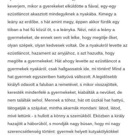
keverjem, mikor a gyerekeket elküldötte a fiával, egy-egy
ezüstláncot akasztott mindegyiknek a nyakába. Kimegy a
leány az erdőbe, s hát amint megy, éppen akkor fürdik egy
tóban a hat fiú közül öt, s a leányka. Nézi, nézi a leány a
gyermekeket, de ennek sem volt lelke, hogy megölje őket,
olyan szépek, olyan kedvesek voltak. De a nyakukról levette az
ezüstláncot, hazament az anyjához, s azt hazudta, hogy
megölte a gyermekeket. Hát ahogy levette az ezüstláncot a
gyermekek nyakáról, csak hallgassatok ide, mi történt! Mind a
hat gyermek egyszeriben hattyúvá változott. A legidősebb
királyfi odavolt a faluban a remetével, s mikor visszajöttek,
keresték mindenfelé a gyermekeket, kiabálták a nevüket, de
nem találták sehol. Mennek a tóhoz, hát ott úszkál hat hattyú,
tátogatják a szájukat, mintha akarnák mondani: látod, látod,
mivé lettünk - s hullott a könny a szemükből. Eközben a király
hazajött a háborúból, s mondják nagy búsan, hogy mi nagy
szerencsétlenség történt: gyermek helyett kutyakölykökkel