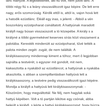
lánc hiányzik. A legkisebbnek, aki fiú volt, nem jutott lánc. A
többi négy fiú s a leány visszaváltozott igaz képire. De lett erre
nagy, erős szomorúság. Kérdik ettől is, attól is, vajon hová lett
a hatodik ezüstlánc. Eléáll egy inas, s jelenti: - Abból a vén
boszorkány ezüstpoharat csináltatott. A hattyúnak maradott
királyfi nagy búsan visszaúszott a tó közepébe. A király s a
királyné a többi gyermekével keserves sírás közt visszament a
palotába. Keresték mindenütt az ezüstpoharat, tűvé tették a
palota minden zegét- zugát, de nem találták. A
királykisasszony mindennap kiment a tóhoz, mert ő legjobban
sajnálta a testvérét, s egyszer mit gondolt, mit nem,
kiakasztotta a nyakából az ezüstláncot, a hattyúnak a nyakába
akasztotta, s abban a szempillantásban hattyúvá lett a
királykisasszony, a testvére pedig visszaváltozott igazi képére.
Mondja a királyfi a hattyúvá lett királykisasszonynak: -
Köszönöm, hogy megváltottál. Ne félj, nem hagylak soká
hattyú képében. Volt a tó partján kikötve egy csónak, abba
beleült a királyfi, s kérte a hattyú királykisasszonyt, hogy húzza