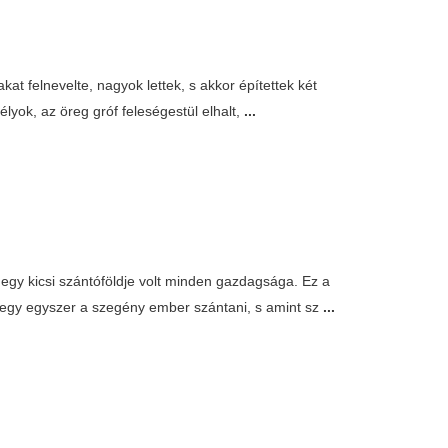
akat felnevelte, nagyok lettek, s akkor építettek két
lyok, az öreg gróf feleségestül elhalt,
...
gy kicsi szántóföldje volt minden gazdagsága. Ez a
lmegy egyszer a szegény ember szántani, s amint sz
...