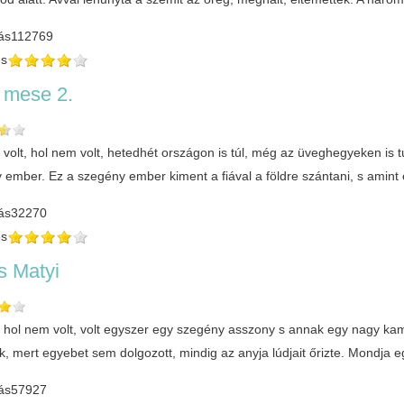
ás
112769
és
 mese 2.
volt, hol nem volt, hetedhét országon is túl, még az üveghegyeken is tú
ember. Ez a szegény ember kiment a fiával a földre szántani, s amint e
ás
32270
és
s Matyi
t, hol nem volt, volt egyszer egy szegény asszony s annak egy nagy kam
k, mert egyebet sem dolgozott, mindig az anyja lúdjait őrizte. Mondja 
ás
57927