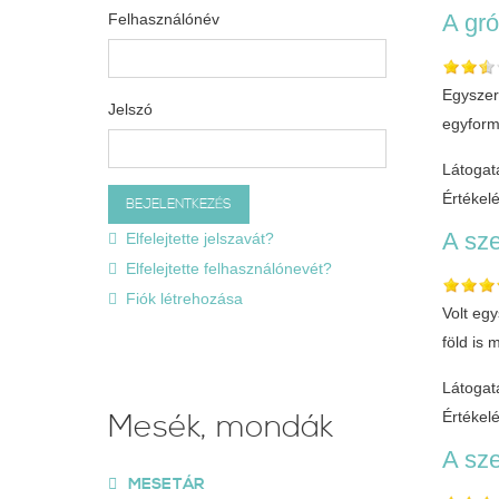
A gró
Felhasználónév
Egyszer 
Jelszó
egyform
Látogat
Értékel
A sz
Elfelejtette jelszavát?
Elfelejtette felhasználónevét?
Fiók létrehozása
Volt eg
föld is
Látogat
Mesék, mondák
Értékel
A sz
MESETÁR