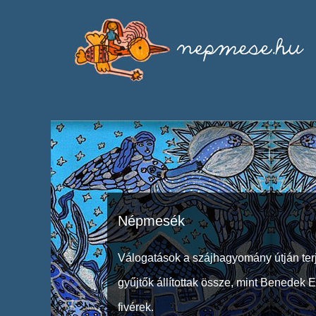
Népmesék
Válogatások a szájhagyomány útján ter
gyűjtők állítottak össze, mint Benedek 
fivérek.