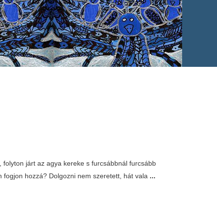
 folyton járt az agya kereke s furcsábbnál furcsább
n fogjon hozzá? Dolgozni nem szeretett, hát vala
...