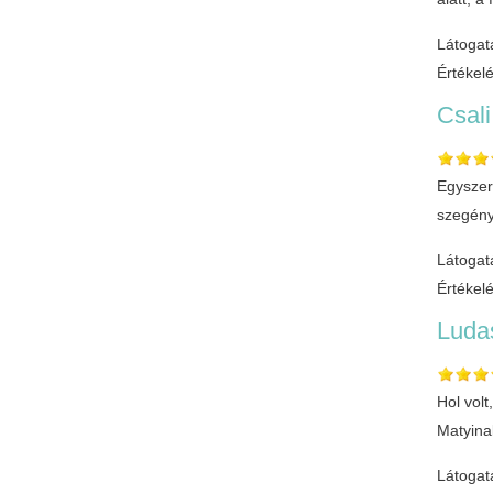
Látogat
Értékel
Csali
Egyszer 
szegény 
Látogat
Értékel
Luda
Hol vol
Matyina
Látogat