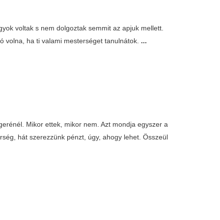
gyok voltak s nem dolgoztak semmit az apjuk mellett.
ó volna, ha ti valami mesterséget tanulnátok.
...
erénél. Mikor ettek, mikor nem. Azt mondja egyszer a
ég, hát szerezzünk pénzt, úgy, ahogy lehet. Összeül