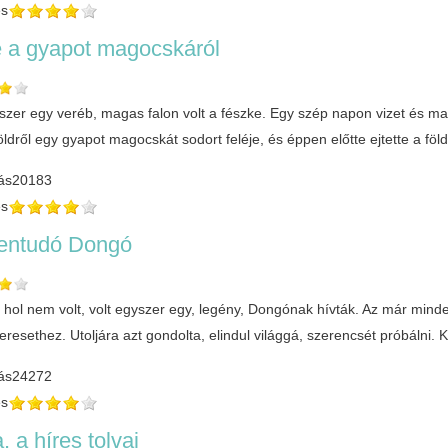
és
 a gyapot magocskáról
yszer egy veréb, magas falon volt a fészke. Egy szép napon vizet és ma
ldről egy gyapot magocskát sodort feléje, és éppen előtte ejtette a fö
ás
20183
és
entudó Dongó
t, hol nem volt, volt egyszer egy, legény, Dongónak hívták. Az már min
resethez. Utoljára azt gondolta, elindul világgá, szerencsét próbálni. K
ás
24272
és
, a híres tolvaj