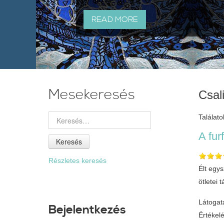
READ MORE
Mesekeresés
Csal
Találato
A fu
Keresés
Részletes keresés
Élt egys
ötletei
Látogat
Bejelentkezés
Értékel