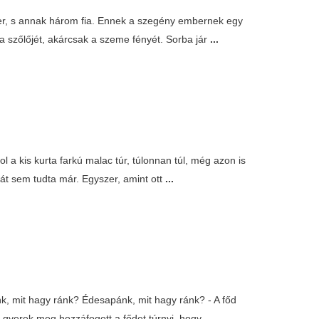
mber, s annak három fia. Ennek a szegény embernek egy
a szőlőjét, akárcsak a szeme fényét. Sorba jár
...
l a kis kurta farkú malac túr, túlonnan túl, még azon is
ámát sem tudta már. Egyszer, amint ott
...
, mit hagy ránk? Édesapánk, mit hagy ránk? - A főd
om gyerek meg hozzáfogott a fődet túrnyi, hogy
...