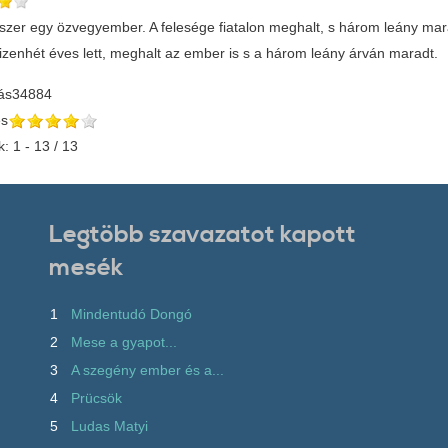
yszer egy özvegyember. A felesége fiatalon meghalt, s három leány mar
 tizenhét éves lett, meghalt az ember is s a három leány árván maradt
ás
34884
és
k: 1 - 13 / 13
Legtöbb szavazatot kapott
mesék
1
Mindentudó Dongó
2
Mese a gyapot...
3
A szegény ember és a...
4
Prücsök
5
Ludas Matyi