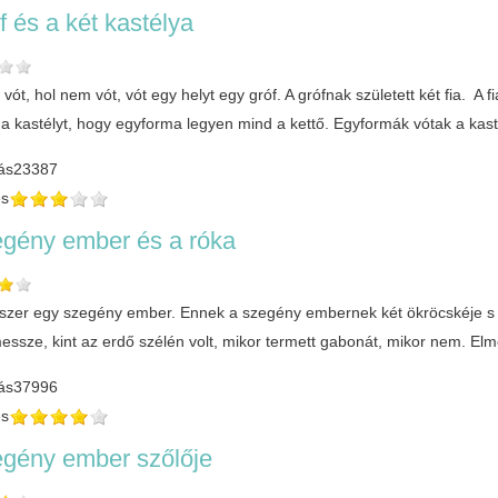
f és a két kastélya
vót, hol nem vót, vót egy helyt egy gróf. A grófnak született két fia. A fi
a kastélyt, hogy egyforma legyen mind a kettő. Egyformák vótak a kasté
ás
23387
és
egény ember és a róka
yszer egy szegény ember. Ennek a szegény embernek két ökröcskéje s e
 messze, kint az erdő szélén volt, mikor termett gabonát, mikor nem. E
ás
37996
és
egény ember szőlője