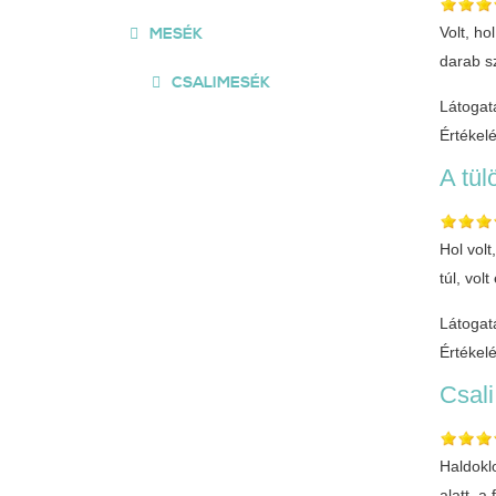
Volt, h
MESÉK
darab s
CSALIMESÉK
Látogat
Értékel
A tül
Hol volt
túl, vol
Látogat
Értékel
Csal
Haldokl
alatt, a