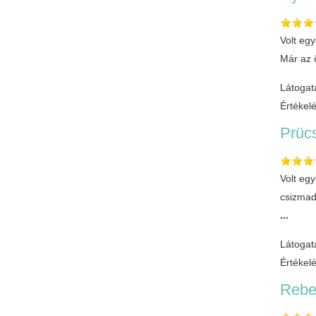
Volt eg
Már az 
Látogat
Értékel
Prüc
Volt eg
csizmad
...
Látogat
Értékel
Rebe