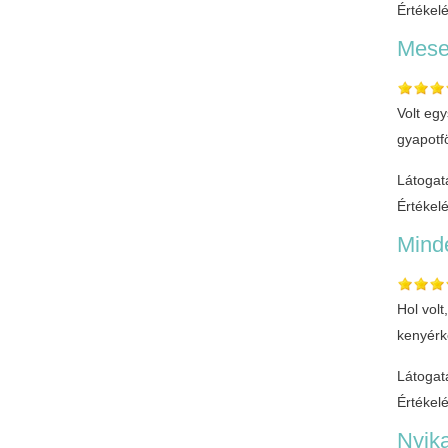
Értékel
Mese
Volt eg
gyapotfö
Látogat
Értékel
Mind
Hol vol
kenyérke
Látogat
Értékel
Nyika