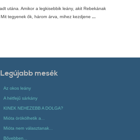
adt utána. Amikor a legkisebbik leány, akit Rebekának
. Mit tegyenek ők, három árva, mihez kezdjene
...
Legújabb mesék
Az okos leány
A hétfejű sárkány
KINEK NEHEZEBB A DOLGA?
Mióta örökölhetik a...
Mióta nem választanak...
Bővebben...