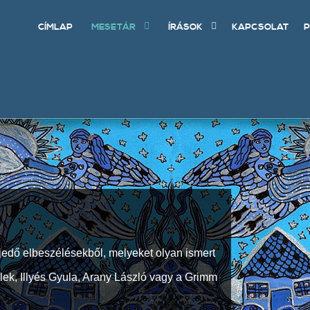
CÍMLAP
MESETÁR
ÍRÁSOK
KAPCSOLAT
P
jedő elbeszélésekből, melyeket olyan ismert
Elek, Illyés Gyula, Arany László vagy a Grimm