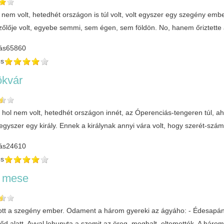
ol nem volt, hetedhét országon is túl volt, volt egyszer egy szegény e
zőlője volt, egyebe semmi, sem égen, sem földön. No, hanem őriztette 
ás
65860
és
ökvár
, hol nem volt, hetedhét országon innét, az Óperenciás-tengeren túl, aho
t egyszer egy király. Ennek a királynak annyi vára volt, hogy szerét-sz
ás
24610
és
i mese
ott a szegény ember. Odament a három gyereki az ágyáho: - Édesapánk
 főd alatt. Avval lehunyta a szemit az öreg, meghalt, eltemették. A hár