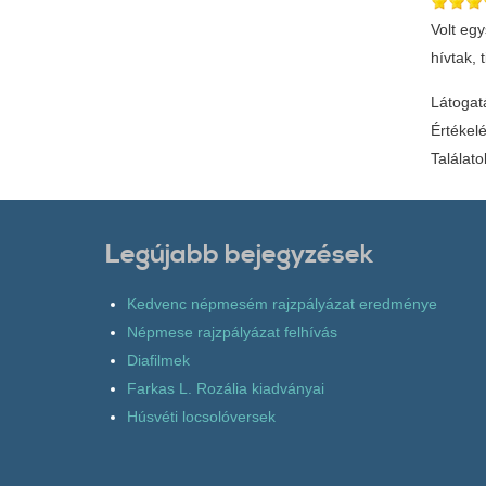
Volt eg
hívtak,
Látogat
Értékel
Találato
Legújabb bejegyzések
Kedvenc népmesém rajzpályázat eredménye
Népmese rajzpályázat felhívás
Diafilmek
Farkas L. Rozália kiadványai
Húsvéti locsolóversek