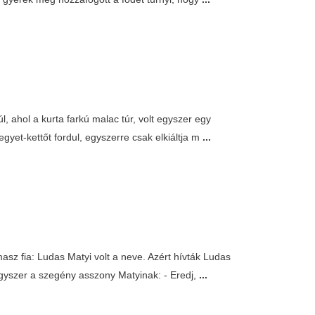
l, ahol a kurta farkú malac túr, volt egyszer egy
gyet-kettőt fordul, egyszerre csak elkiáltja m
...
asz fia: Ludas Matyi volt a neve. Azért hívták Ludas
egyszer a szegény asszony Matyinak: - Eredj,
...