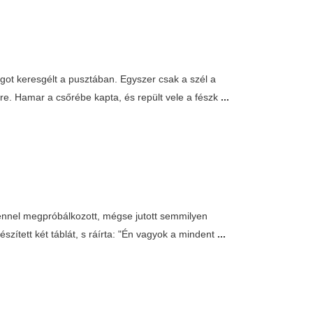
got keresgélt a pusztában. Egyszer csak a szél a
ldre. Hamar a csőrébe kapta, és repült vele a fészk
...
dennel megpróbálkozott, mégse jutott semmilyen
észített két táblát, s ráírta: "Én vagyok a mindent
...