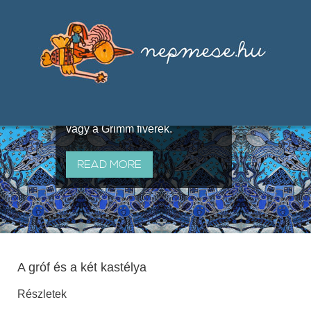
Válogatások a szájhagyomány
útján terjedő elbeszélésekből,
melyeket olyan ismert gyűjtők
állítottak össze, mint Benedek
Elek, Illyés Gyula, Arany László
vagy a Grimm fivérek.
READ MORE
A gróf és a két kastélya
Részletek