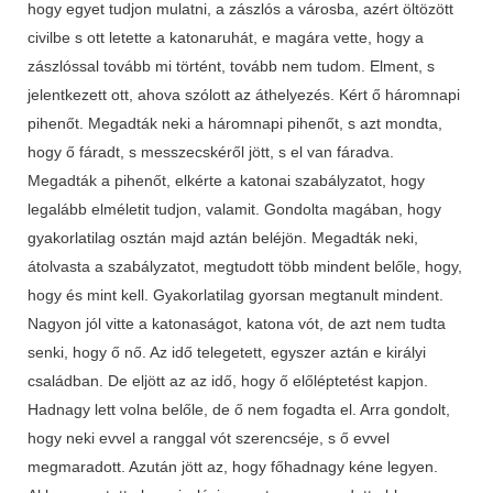
hogy egyet tudjon mulatni, a zászlós a városba, azért öltözött
civilbe s ott letette a katonaruhát, e magára vette, hogy a
zászlóssal tovább mi történt, tovább nem tudom. Elment, s
jelentkezett ott, ahova szólott az áthelyezés. Kért ő háromnapi
pihenőt. Megadták neki a háromnapi pihenőt, s azt mondta,
hogy ő fáradt, s messzecskéről jött, s el van fáradva.
Megadták a pihenőt, elkérte a katonai szabályzatot, hogy
legalább elméletit tudjon, valamit. Gondolta magában, hogy
gyakorlatilag osztán majd aztán beléjön. Megadták neki,
átolvasta a szabályzatot, megtudott több mindent belőle, hogy,
hogy és mint kell. Gyakorlatilag gyorsan megtanult mindent.
Nagyon jól vitte a katonaságot, katona vót, de azt nem tudta
senki, hogy ő nő. Az idő telegetett, egyszer aztán e királyi
családban. De eljött az az idő, hogy ő előléptetést kapjon.
Hadnagy lett volna belőle, de ő nem fogadta el. Arra gondolt,
hogy neki evvel a ranggal vót szerencséje, s ő evvel
megmaradott. Azután jött az, hogy főhadnagy kéne legyen.