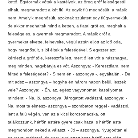
kettő. Egyformák vótak a kastélyok, az öreg gróf feleségestül
elhalt, megmaradott a két fiú. Az egyik fiú megnősült, a másik
nem. Amelyik megnősült, azoknak született egy fiúgyermekük,
de akkor meghaltak mind a ketten, a fiatal gróf es, meghalt a
felesége es, a gyermek megmaradott. A másik gróf a
gyermeket elvette, felnevelte, végül aztán eljött az idő oda,
hogy megnősült, s jól éltek a feleségével. S egyszer azt
kérdezi a gróf tőle, keresztfia lett, mert ő lett vót a násznagya,
meg minden, nagybátyja es vót. Aszongya: - Keresztfiam, nem
félted a feleségedet? - S nem én - aszongya -, egyáltalán. - De
mit adsz – aszongya – hogyha én három napon belül, leszek
vele? Aszongya: - Én, az, egész vagyonomat, kastélyomat,
mindent. - Na, jó, aszongya. Járogatott vadászni, aszongya: -
Na, most te elmész- aszongya – szombaton reggel - vadászni,
lent a falú végén, van az a kicsi korcsomacska, ott
találkozzunk, hétfőn estére gyere csak haza, s hétfőn este
megmondom neked a választ. - Jó – aszongya. Nyugodtan el
es ment vadászni, de nem igyekezett haza hétfő este előtt.