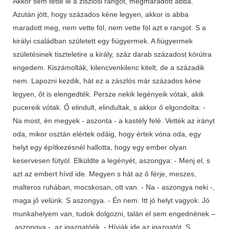
Akkor sem tette le a ziszlósi rangot, megmaradott abba.
Azután jött, hogy százados kéne legyen, akkor is abba
maradott meg, nem vette föl, nem vette föl azt e rangot. S a
királyi családban született egy fiúgyermek. A fiúgyermek
születésinek tiszteletire a király, száz darab századost körútra
engedem. Kiszámolták, kilencvenkilenc kitelt, de a századik
nem. Lapozni kezdik, hát ez a zászlós már százados kéne
legyen, őt is elengedték. Persze nekik legényeik vótak, akik
pucereik vótak. Ő elindult, elindultak, s akkor ő elgondolta: -
Na most, én megyek - aszonta - a kastély felé. Vették az irányt
oda, mikor osztán elértek odáig, hogy értek vóna oda, egy
helyt egy építkezésnél hallotta, hogy egy ember olyan
keservesen fütyöl. Elküldte a legényét, aszongya: - Menj el, s
azt az embert hívd ide. Megyen s hát az ő férje, meszes,
malteros ruhában, mocskosan, ott van. - Na - aszongya neki -,
maga jő velünk. S aszongya. - Én nem. Itt jó helyt vagyok. Jó
munkahelyem van, tudok dolgozni, talán el sem engednének –
aszongya -, az igazgatóék. - Hívják ide az igazgatót. S