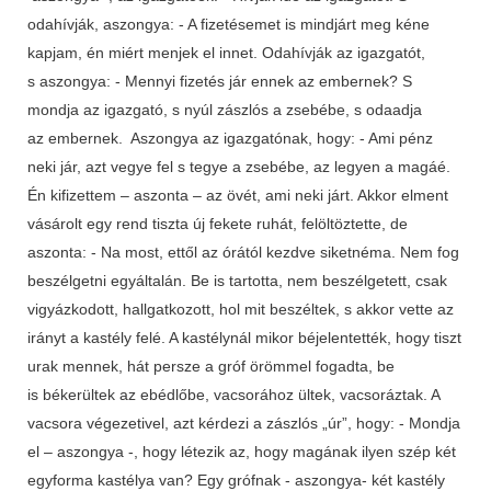
odahívják, aszongya: - A fizetésemet is mindjárt meg kéne
kapjam, én miért menjek el innet. Odahívják az igazgatót,
s aszongya: - Mennyi fizetés jár ennek az embernek? S
mondja az igazgató, s nyúl zászlós a zsebébe, s odaadja
az embernek. Aszongya az igazgatónak, hogy: - Ami pénz
neki jár, azt vegye fel s tegye a zsebébe, az legyen a magáé.
Én kifizettem – aszonta – az övét, ami neki járt. Akkor elment
vásárolt egy rend tiszta új fekete ruhát, felöltöztette, de
aszonta: - Na most, ettől az órától kezdve siketnéma. Nem fog
beszélgetni egyáltalán. Be is tartotta, nem beszélgetett, csak
vigyázkodott, hallgatkozott, hol mit beszéltek, s akkor vette az
irányt a kastély felé. A kastélynál mikor béjelentették, hogy tiszt
urak mennek, hát persze a gróf örömmel fogadta, be
is békerültek az ebédlőbe, vacsorához ültek, vacsoráztak. A
vacsora végezetivel, azt kérdezi a zászlós „úr”, hogy: - Mondja
el – aszongya -, hogy létezik az, hogy magának ilyen szép két
egyforma kastélya van? Egy grófnak - aszongya- két kastély