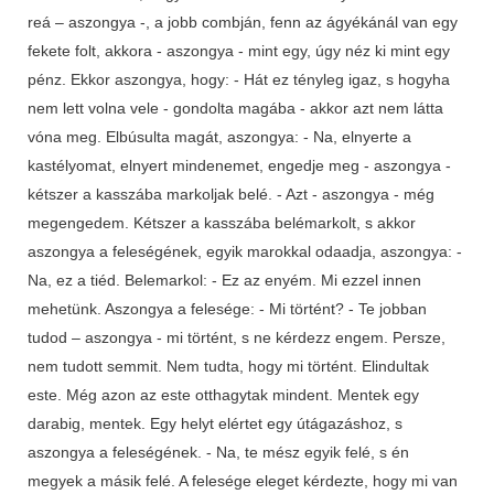
reá – aszongya -, a jobb combján, fenn az ágyékánál van egy
fekete folt, akkora - aszongya - mint egy, úgy néz ki mint egy
pénz. Ekkor aszongya, hogy: - Hát ez tényleg igaz, s hogyha
nem lett volna vele - gondolta magába - akkor azt nem látta
vóna meg. Elbúsulta magát, aszongya: - Na, elnyerte a
kastélyomat, elnyert mindenemet, engedje meg - aszongya -
kétszer a kasszába markoljak belé. - Azt - aszongya - még
megengedem. Kétszer a kasszába belémarkolt, s akkor
aszongya a feleségének, egyik marokkal odaadja, aszongya: -
Na, ez a tiéd. Belemarkol: - Ez az enyém. Mi ezzel innen
mehetünk. Aszongya a felesége: - Mi történt? - Te jobban
tudod – aszongya - mi történt, s ne kérdezz engem. Persze,
nem tudott semmit. Nem tudta, hogy mi történt. Elindultak
este. Még azon az este otthagytak mindent. Mentek egy
darabig, mentek. Egy helyt elértet egy útágazáshoz, s
aszongya a feleségének. - Na, te mész egyik felé, s én
megyek a másik felé. A felesége eleget kérdezte, hogy mi van