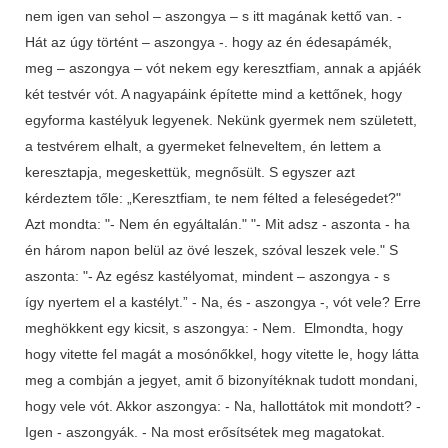
nem igen van sehol – aszongya – s itt magának kettő van. -
Hát az úgy történt – aszongya -. hogy az én édesapámék,
meg – aszongya – vót nekem egy keresztfiam, annak a apjáék
két testvér vót. A nagyapáink építette mind a kettőnek, hogy
egyforma kastélyuk legyenek. Nekünk gyermek nem született,
a testvérem elhalt, a gyermeket felneveltem, én lettem a
keresztapja, megeskettük, megnősült. S egyszer azt
kérdeztem tőle: „Keresztfiam, te nem félted a feleségedet?"
Azt mondta: "- Nem én egyáltalán." "- Mit adsz - aszonta - ha
én három napon belül az övé leszek, szóval leszek vele." S
aszonta: "- Az egész kastélyomat, mindent – aszongya - s
így nyertem el a kastélyt.” - Na, és - aszongya -, vót vele? Erre
meghökkent egy kicsit, s aszongya: - Nem. Elmondta, hogy
hogy vitette fel magát a mosónőkkel, hogy vitette le, hogy látta
meg a combján a jegyet, amit ő bizonyítéknak tudott mondani,
hogy vele vót. Akkor aszongya: - Na, hallottátok mit mondott? -
Igen - aszongyák. - Na most erősítsétek meg magatokat.