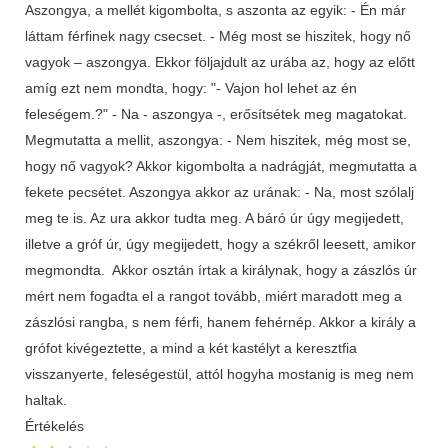
Aszongya, a mellét kigombolta, s aszonta az egyik: - Én már
láttam férfinek nagy csecset. - Még most se hiszitek, hogy nő
vagyok – aszongya. Ekkor följajdult az urába az, hogy az előtt
amíg ezt nem mondta, hogy: "- Vajon hol lehet az én
feleségem.?" - Na - aszongya -, erősítsétek meg magatokat.
Megmutatta a mellit, aszongya: - Nem hiszitek, még most se,
hogy nő vagyok? Akkor kigombolta a nadrágját, megmutatta a
fekete pecsétet. Aszongya akkor az urának: - Na, most szólalj
meg te is. Az ura akkor tudta meg. A báró úr úgy megijedett,
illetve a gróf úr, úgy megijedett, hogy a székről leesett, amikor
megmondta. Akkor osztán írtak a királynak, hogy a zászlós úr
mért nem fogadta el a rangot tovább, miért maradott meg a
zászlósi rangba, s nem férfi, hanem fehérnép. Akkor a király a
grófot kivégeztette, a mind a két kastélyt a keresztfia
visszanyerte, feleségestül, attól hogyha mostanig is meg nem
haltak.
Értékelés