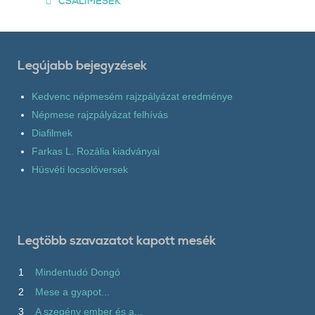
CSALIMESÉK
Legújabb bejegyzések
Kedvenc népmesém rajzpályázat eredménye
Népmese rajzpályázat felhívás
Diafilmek
Farkas L. Rozália kiadványai
Húsvéti locsolóversek
Legtöbb szavazatot kapott mesék
1
Mindentudó Dongó
2
Mese a gyapot...
3
A szegény ember és a...