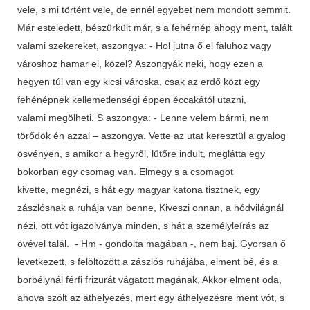
vele, s mi történt vele, de ennél egyebet nem mondott semmit.
Már esteledett, bészürkült már, s a fehérnép ahogy ment, talált
valami szekereket, aszongya: - Hol jutna ő el faluhoz vagy
városhoz hamar el, közel? Aszongyák neki, hogy ezen a
hegyen túl van egy kicsi városka, csak az erdő közt egy
fehénépnek kellemetlenségi éppen éccakától utazni,
valami megölheti. S aszongya: - Lenne velem bármi, nem
törődök én azzal – aszongya. Vette az utat keresztül a gyalog
ösvényen, s amikor a hegyről, lűtőre indult, meglátta egy
bokorban egy csomag van. Elmegy s a csomagot
kivette, megnézi, s hát egy magyar katona tisztnek, egy
zászlósnak a ruhája van benne, Kiveszi onnan, a hódvilágnál
nézi, ott vót igazolványa minden, s hát a személyleírás az
övével talál. - Hm - gondolta magában -, nem baj. Gyorsan ő
levetkezett, s felöltözött a zászlós ruhájába, elment bé, és a
borbélynál férfi frizurát vágatott magának, Akkor elment oda,
ahova szólt az áthelyezés, mert egy áthelyezésre ment vót, s