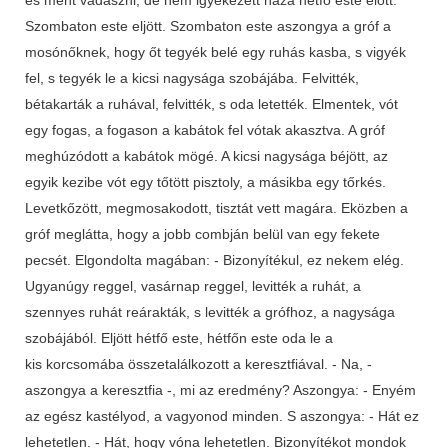
Szombaton este eljött. Szombaton este aszongya a gróf a
mosónőknek, hogy őt tegyék belé egy ruhás kasba, s vigyék
fel, s tegyék le a kicsi nagysága szobájába. Felvitték,
bétakarták a ruhával, felvitték, s oda letették. Elmentek, vót
egy fogas, a fogason a kabátok fel vótak akasztva. A gróf
meghúzódott a kabátok mögé. A kicsi nagysága béjött, az
egyik kezibe vót egy tőtött pisztoly, a másikba egy tőrkés.
Levetkőzött, megmosakodott, tisztát vett magára. Eközben a
gróf meglátta, hogy a jobb combján belül van egy fekete
pecsét. Elgondolta magában: - Bizonyítékul, ez nekem elég.
Ugyanúgy reggel, vasárnap reggel, levitték a ruhát, a
szennyes ruhát reárakták, s levitték a grófhoz, a nagysága
szobájából. Eljött hétfő este, hétfőn este oda le a
kis korcsomába összetalálkozott a keresztfiával. - Na, -
aszongya a keresztfia -, mi az eredmény? Aszongya: - Enyém
az egész kastélyod, a vagyonod minden. S aszongya: - Hát ez
lehetetlen. - Hát, hogy vóna lehetetlen. Bizonyítékot mondok