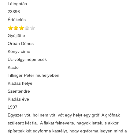
Látogatás
23396
Értékelés
Gyűjtötte
Orbán Dénes
Könyv címe
Úz-völgyi népmesék
Kiadó
Tillinger Péter műhelyében
Kiadás helye
Szentendre
Kiadás éve
1997
Egyszer vót, hol nem vót, vót egy helyt egy gróf. A grófnak
született két fia. A fiakat felnevelte, nagyok lettek, s akkor
építettek két egyforma kastélyt, hogy egyforma legyen mind a