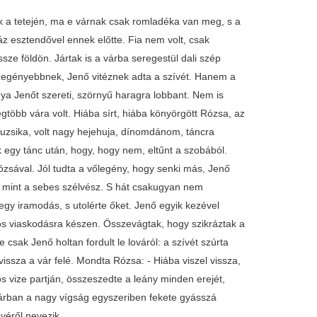
 a tetején, ma e várnak csak romladéka van meg, s a
z esztendővel ennek előtte. Fia nem volt, csak
ze földön. Jártak is a várba seregestül dali szép
szegényebbnek, Jenő vitéznek adta a szívét. Hanem a
ya Jenőt szereti, szörnyű haragra lobbant. Nem is
gtöbb vára volt. Hiába sírt, hiába könyörgött Rózsa, az
muzsika, volt nagy hejehuja, dínomdánom, táncra
ak egy tánc után, hogy, hogy nem, eltűnt a szobából.
 Rózsával. Jól tudta a vőlegény, hogy senki más, Jenő
, mint a sebes szélvész. S hát csakugyan nem
egy iramodás, s utolérte őket. Jenő egyik kezével
álos viaskodásra készen. Összevágtak, hogy szikráztak a
csak Jenő holtan fordult le lováról: a szívét szúrta
issza a vár felé. Mondta Rózsa: - Hiába viszel vissza,
s vize partján, összeszedte a leány minden erejét,
 várban a nagy vígság egyszeriben fekete gyásszá
nevéről nevezik.