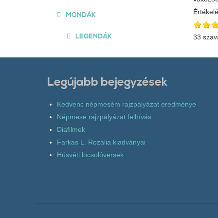
Értékel
MONDÁK
LEGENDÁK
33 szav
Legújabb bejegyzések
Kedvenc népmesém rajzpályázat eredménye
Népmese rajzpályázat felhívás
Diafilmek
Farkas L. Rozália kiadványai
Húsvéti locsolóversek