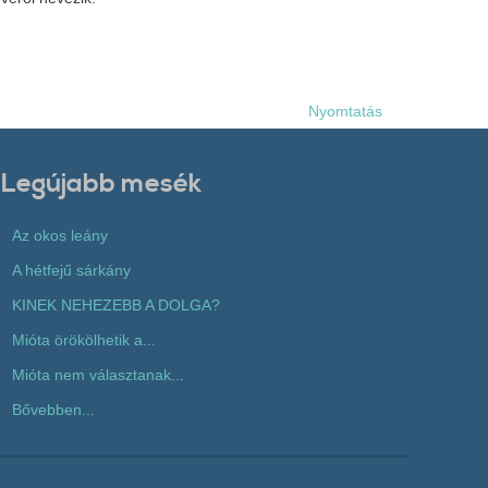
Nyomtatás
Legújabb mesék
Az okos leány
A hétfejű sárkány
KINEK NEHEZEBB A DOLGA?
Mióta örökölhetik a...
Mióta nem választanak...
Bővebben...