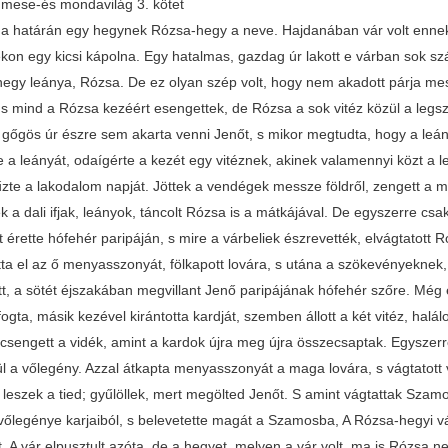
mese-és mondavilág 3. kötet
a határán egy hegynek Rózsa-hegy a neve. Hajdanában vár volt ennek
kon egy kicsi kápolna. Egy hatalmas, gazdag úr lakott e várban sok szá
negy leánya, Rózsa. De ez olyan szép volt, hogy nem akadott párja mess
, s mind a Rózsa kezéért esengettek, de Rózsa a sok vitéz közül a leg
 gőgös úr észre sem akarta venni Jenőt, s mikor megtudta, hogy a leán
 a leányát, odaígérte a kezét egy vitéznek, akinek valamennyi közt a le
tűzte a lakodalom napját. Jöttek a vendégek messze földről, zengett a 
k a dali ifjak, leányok, táncolt Rózsa is a mátkájával. De egyszerre cs
t érette hófehér paripáján, s mire a várbeliek észrevették, elvágtatott
tta el az ő menyasszonyát, fölkapott lovára, s utána a szökevényeknek
tt, a sötét éjszakában megvillant Jenő paripájának hófehér szőre. Még 
ogta, másik kezével kirántotta kardját, szemben állott a két vitéz, hal
csengett a vidék, amint a kardok újra meg újra összecsaptak. Egyszerre 
l a vőlegény. Azzal átkapta menyasszonyát a maga lovára, s vágtatott v
leszek a tied; gyűlöllek, mert megölted Jenőt. S amint vágtattak Szamo
tt vőlegénye karjaiból, s belevetette magát a Szamosba, A Rózsa-hegyi
t. A vár elpusztult azóta, de a hegyet, melyen a vár volt, ma is Rózsa 