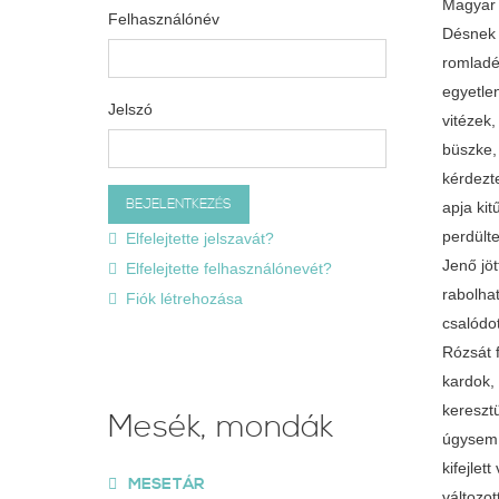
Magyar 
Felhasználónév
Désnek 
romladé
egyetle
Jelszó
vitézek
büszke,
kérdezte
apja ki
perdülte
Elfelejtette jelszavát?
Jenő jöt
Elfelejtette felhasználónevét?
rabolha
Fiók létrehozása
csalódo
Rózsát f
kardok, 
keresztü
Mesék, mondák
úgysem 
kifejle
MESETÁR
változot