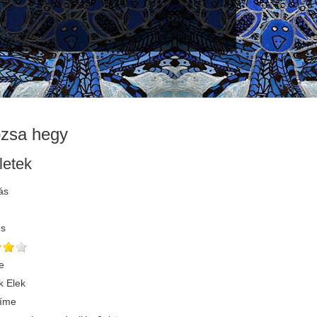
zsa hegy
letek
ás
és
e
 Elek
címe