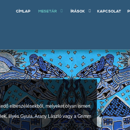
CÍMLAP
MESETÁR
ÍRÁSOK
KAPCSOLAT
P
jedő elbeszélésekből, melyeket olyan ismert
Elek, Illyés Gyula, Arany László vagy a Grimm