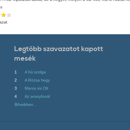
és
azat
Legtöbb szavazatot kapott
mesék
1
A hű szolga
2
A Rózsa hegy
3
Maros és Olt
4
Az aranyfonál
Bővebben...