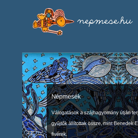
Népmesék
Válogatások a szájhagyomány útján ter
gyűjtők állítottak össze, mint Benedek 
fivérek.