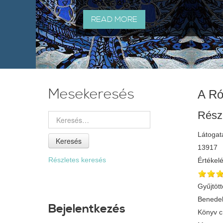
READ MORE
Mesekeresés
A Ró
Rész
Látogat
Keresés
13917
Részletes keresés
Értékel
Gyűjtött
Benedek
Bejelentkezés
Könyv 