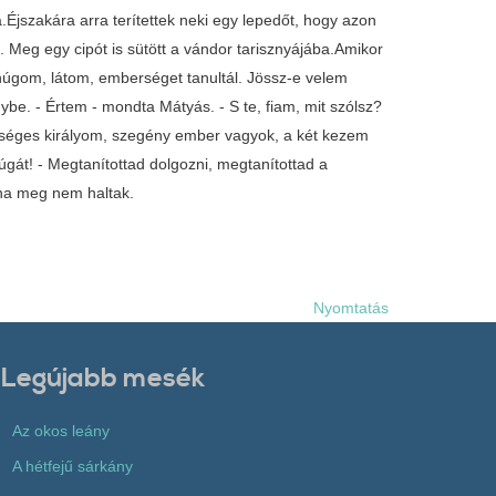
.Éjszakára arra terítettek neki egy lepedőt, hogy azon
. Meg egy cipót is sütött a vándor tarisznyájába.Amikor
, húgom, látom, emberséget tanultál. Jössz-e velem
ybe. - Értem - mondta Mátyás. - S te, fiam, mit szólsz?
elséges királyom, szegény ember vagyok, a két kezem
gát! - Megtanítottad dolgozni, megtanítottad a
 ha meg nem haltak.
Nyomtatás
Legújabb mesék
Az okos leány
A hétfejű sárkány