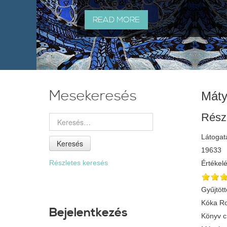
READ MORE
Mesekeresés
Máty
Rész
Látogat
Keresés
19633
Részletes keresés
Értékel
Gyűjtött
Kóka Ro
Bejelentkezés
Könyv 