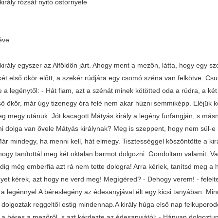
irály rózsát nyitó ostornyele
éve
irály egyszer az Alföldön járt. Ahogy ment a mezőn, látta, hogy egy sze
két első ökör előtt, a szekér rúdjára egy csomó széna van felkötve. Cs
 a legénytől: - Hát fiam, azt a szénát minek kötötted oda a rúdra, a k
lső ökör, már úgy tizenegy óra felé nem akar húzni semmiképp. Eléjük 
eg megy utánuk. Jót kacagott Mátyás király a legény furfangján, s más
i dolga van ővele Mátyás királynak? Meg is szeppent, hogy nem sül-e k
Már mindegy, ha menni kell, hát elmegy. Tisztességgel köszöntötte a ki
 hogy tanítottál meg két oktalan barmot dolgozni. Gondoltam valamit. 
dig még emberfia azt rá nem tette dologra! Arra kérlek, tanítsd meg a
yet kérek, azt hogy ne verd meg! Megígéred? - Dehogy verem! - felelte 
 a legénnyel.A béreslegény az édesanyjával élt egy kicsi tanyában. Mind
s dolgoztak reggeltől estig mindennap.A király húga első nap felkuporo
t a béres a mezőről, s azt kérdezte az édesanyjától: - Hányan dolgozt