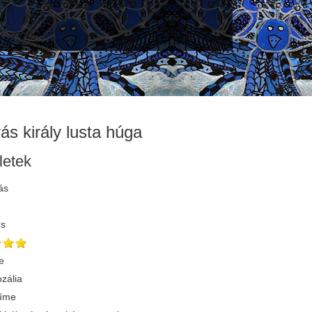
ás király lusta húga
letek
ás
és
e
zália
címe