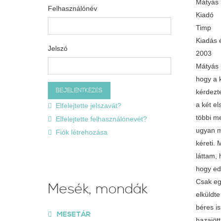
Mátyás k
Felhasználónév
Kiadó
Timp
Kiadás 
Jelszó
2003
Mátyás k
hogy a 
kérdezte
a két e
Elfelejtette jelszavát?
többi m
Elfelejtette felhasználónevét?
ugyan m
Fiók létrehozása
kéreti. 
láttam,
hogy ed
Csak eg
Mesék, mondák
elküldte
béres i
MESETÁR
hazajöt