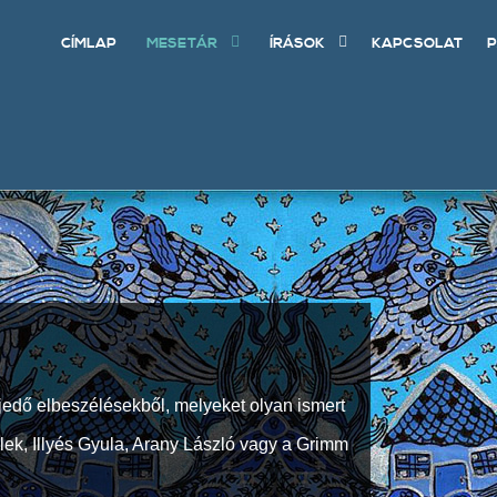
CÍMLAP
MESETÁR
ÍRÁSOK
KAPCSOLAT
P
jedő elbeszélésekből, melyeket olyan ismert
Elek, Illyés Gyula, Arany László vagy a Grimm