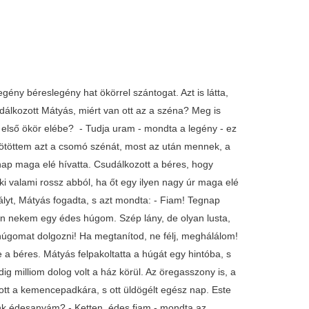
gény béreslegény hat ökörrel szántogat. Azt is látta,
událkozott Mátyás, miért van ott az a széna? Meg is
ét első ökör elébe? - Tudja uram - mondta a legény - ez
kötöttem azt a csomó szénát, most az után mennek, a
nap maga elé hívatta. Csudálkozott a béres, hogy
i valami rossz abból, ha őt egy ilyen nagy úr maga elé
rályt, Mátyás fogadta, s azt mondta: - Fiam! Tegnap
Van nekem egy édes húgom. Szép lány, de olyan lusta,
 húgomat dolgozni! Ha megtanítod, ne félj, meghálálom!
a béres. Mátyás felpakoltatta a húgát egy hintóba, s
ig milliom dolog volt a ház körül. Az öregasszony is, a
dott a kemencepadkára, s ott üldögélt egész nap. Este
unk édesanyám? - Ketten, édes fiam - mondta az