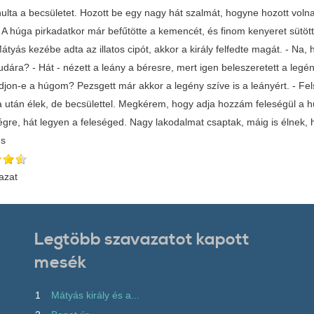
nulta a becsületet. Hozott be egy nagy hát szalmát, hogyne hozott volna
 A húga pirkadatkor már befűtötte a kemencét, és finom kenyeret sütött
átyás kezébe adta az illatos cipót, akkor a király felfedte magát. - Na
dára? - Hát - nézett a leány a béresre, mert igen beleszeretett a legén
adjon-e a húgom? Pezsgett már akkor a legény szíve is a leányért. - F
 után élek, de becsülettel. Megkérem, hogy adja hozzám feleségül a hú
ségre, hát legyen a feleséged. Nagy lakodalmat csaptak, máig is élnek,
és
azat
Legtöbb szavazatot kapott
mesék
1
Mátyás király és a...