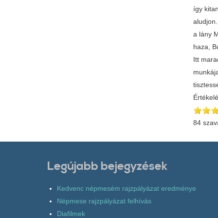
így kita
aludjon.
a lány M
haza, Bu
Itt mar
munkája
tisztes
Értékel
84 szav
Legújabb bejegyzések
Kedvenc népmesém rajzpályázat eredménye
Népmese rajzpályázat felhívás
Diafilmek