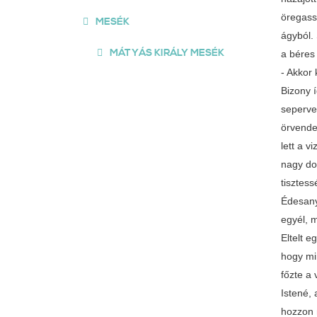
öregass
MESÉK
ágyból. 
MÁTYÁS KIRÁLY MESÉK
a béres
- Akkor 
Bizony 
seperve
örvende
lett a 
nagy do
tisztess
Édesany
egyél, 
Eltelt e
hogy mi
főzte a 
Istené,
hozzon 