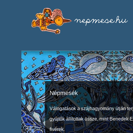
Népmesék
Válogatások a szájhagyomány útján ter
gyűjtők állítottak össze, mint Benedek 
fivérek.