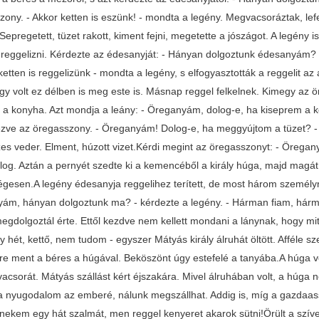
zony. - Akkor ketten is eszünk! - mondta a legény. Megvacsoráztak, lef
Sepregetett, tüzet rakott, kiment fejni, megetette a jószágot. A legény i
 reggelizni. Kérdezte az édesanyját: - Hányan dolgoztunk édesanyám? -
ketten is reggelizünk - mondta a legény, s elfogyasztották a reggelit az
így volt ez délben is meg este is. Másnap reggel felkelnek. Kimegy az 
 a konyha. Azt mondja a leány: - Öreganyám, dolog-e, ha kiseprem a 
zve az öregasszony. - Öreganyám! Dolog-e, ha meggyújtom a tüzet? - D
vizes veder. Elment, húzott vizet.Kérdi megint az öregasszonyt: - Örega
log. Aztán a pernyét szedte ki a kemencéből a király húga, majd mag
égesen.A legény édesanyja reggelihez terített, de most három személyre t
ám, hányan dolgoztunk ma? - kérdezte a legény. - Hárman fiam, hárma
megdolgoztál érte. Ettől kezdve nem kellett mondani a lánynak, hogy m
gy hét, kettő, nem tudom - egyszer Mátyás király álruhát öltött. Afféle
re ment a béres a húgával. Beköszönt úgy estefelé a tanyába.A húga vol
vacsorát. Mátyás szállást kért éjszakára. Mivel álruhában volt, a húga
 a nyugodalom az emberé, nálunk megszállhat. Addig is, míg a gazdaas
nekem egy hát szalmát, men reggel kenyeret akarok sütni!Örült a szíve 