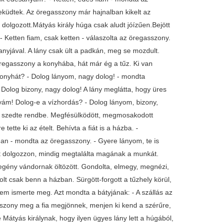
eküdtek. Az öregasszony már hajnalban kikelt az
s dolgozott.Mátyás király húga csak aludt jóízűen.Bejött
 Ketten fiam, csak ketten - válaszolta az öregasszony.
 anyjával. A lány csak ült a padkán, meg se mozdult.
öregasszony a konyhába, hát már ég a tűz. Ki van
konyhát? - Dolog lányom, nagy dolog! - mondta
olog bizony, nagy dolog! A lány meglátta, hogy üres
nyám! Dolog-e a vízhordás? - Dolog lányom, bizony,
át szedte rendbe. Megfésülködött, megmosakodott
ette ki az ételt. Behívta a fiát is a házba. -
n - mondta az öregasszony. - Gyere lányom, te is
it dolgozzon, mindig megtalálta magának a munkát.
 szegény vándornak öltözött. Gondolta, elmegy, megnézi,
t csak benn a házban. Sürgött-forgott a tűzhely körül,
 nem ismerte meg. Azt mondta a bátyjának: - A szállás az
szony meg a fia megjönnek, menjen ki kend a szérűre,
Mátyás királynak, hogy ilyen ügyes lány lett a húgából,