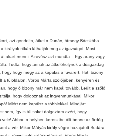
 akart, azt gondolta, átkel a Dunán, átmegy Bácskába.
t a királyok ritkán láthatják meg az igazságot. Most
át akart menni. A révész azt mondta: - Egy arany vagy
 álla. Tudta, hogy annak az átkelőhelynek a dúsgazdag
, hogy hogy megy az a kapálás a fuvarért. Hát, bizony
 a túloldalon. Vörös Márta szőlőjében, kenyéren és
n, hogy ő bizony már nem kapál tovább. Leült a szőlő
zitálja, hogy dolgoznak az ingyenmunkásai. Mikor
opó! Miért nem kapálsz a többiekkel. Mindjárt
 sem, így is túl sokat dolgoztam azért, hogy
 vele! Abban a helyben keresztbe állt benne az ördög.
ent a vér. Mikor Mátyás király végre hazajutott Budára,
ámot a révvel való sáfárkodásáról. Vörös Márta