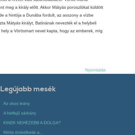
ent meg a király előtt. Akkor Mátyás poroszlókat küldött
 de a hintója a Dunába fordult, az asszony a vízbe
ta Mátyás királyt, Batinának nevezték el a helybeli
 a hely a Vörösmart nevet kapta, hogy az emberek, míg
Nyomtatás
Legújabb mesék
Az okos leány
A hétfejű sárkány
KINEK NEHEZEBB A DOLGA?
Mióta örökölhetik a...