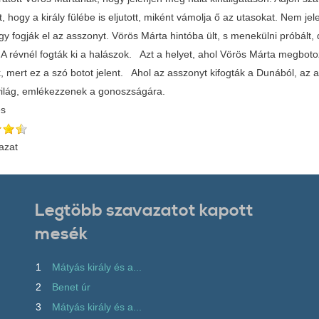
, hogy a király fülébe is eljutott, miként vámolja ő az utasokat. Nem jel
gy fogják el az asszonyt. Vörös Márta hintóba ült, s menekülni próbált,
 A révnél fogták ki a halászok. Azt a helyet, ahol Vörös Márta megbotoz
, mert ez a szó botot jelent. Ahol az asszonyt kifogták a Dunából, az
 világ, emlékezzenek a gonoszságára.
és
azat
Legtöbb szavazatot kapott
mesék
1
Mátyás király és a...
2
Benet úr
3
Mátyás király és a...