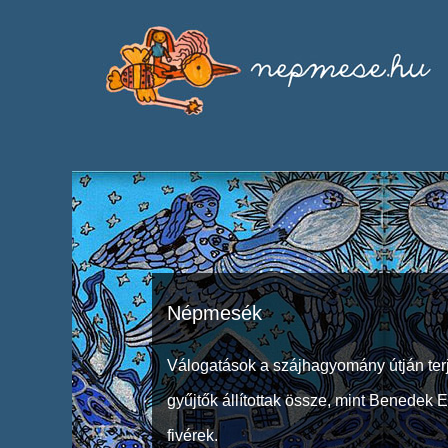
Népmesék
Válogatások a szájhagyomány útján ter
gyűjtők állítottak össze, mint Benedek 
fivérek.