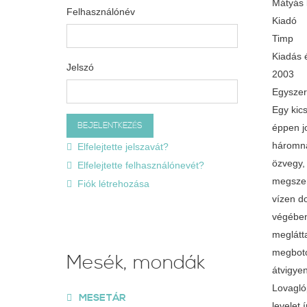
Mátyás k
Felhasználónév
Kiadó
Timp
Kiadás 
Jelszó
2003
Egyszer 
Egy kics
éppen j
háromna
Elfelejtette jelszavát?
özvegy,
Elfelejtette felhasználónevét?
megszen
Fiók létrehozása
vízen d
végében
meglátt
megboto
Mesék, mondák
átvigye
Lovagló
MESETÁR
levelet 