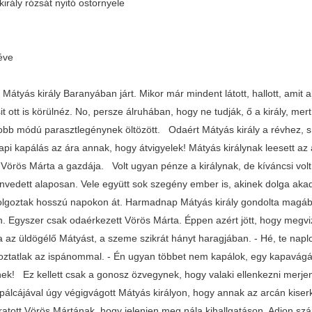
irály rózsát nyitó ostornyele
éve
Mátyás király Baranyában járt. Mikor már mindent látott, hallott, amit
it ott is körülnéz. No, persze álruhában, hogy ne tudják, ő a király, mer
obb módú parasztlegénynek öltözött. Odaért Mátyás király a révhez, s 
pi kapálás az ára annak, hogy átvigyelek! Mátyás királynak leesett az
 Vörös Márta a gazdája. Volt ugyan pénze a királynak, de kíváncsi volt
vedett alaposan. Vele együtt sok szegény ember is, akinek dolga akadt
olgoztak hosszú napokon át. Harmadnap Mátyás király gondolta magába
. Egyszer csak odaérkezett Vörös Márta. Éppen azért jött, hogy megvi
a az üldögélő Mátyást, a szeme szikrát hányt haragjában. - Hé, te napl
ztatlak az ispánommal. - Én ugyan többet nem kapálok, egy kapavágást
nek! Ez kellett csak a gonosz özvegynek, hogy valaki ellenkezni merjen
pálcájával úgy végigvágott Mátyás királyon, hogy annak az arcán kiserk
íratott Vörös Mártának, hogy jelenjen meg nála kihallgatáson. Adjon sz