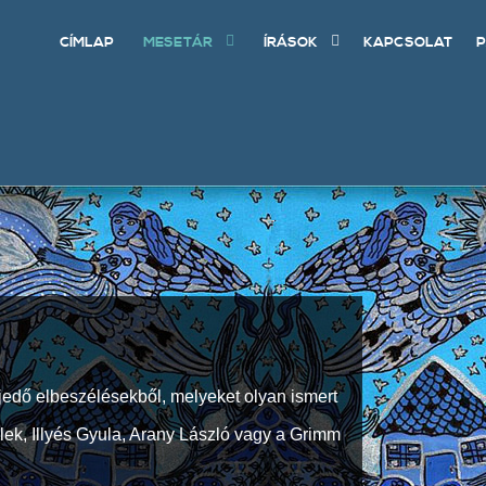
CÍMLAP
MESETÁR
ÍRÁSOK
KAPCSOLAT
P
jedő elbeszélésekből, melyeket olyan ismert
Elek, Illyés Gyula, Arany László vagy a Grimm