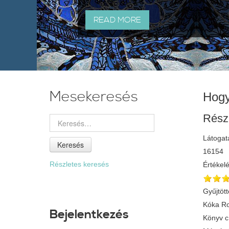
READ MORE
Mesekeresés
Hogy
Rész
Látogat
Keresés
16154
Részletes keresés
Értékel
Gyűjtött
Kóka Ro
Bejelentkezés
Könyv 