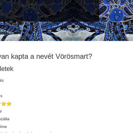
an kapta a nevét Vörösmart?
letek
ás
és
e
zália
címe