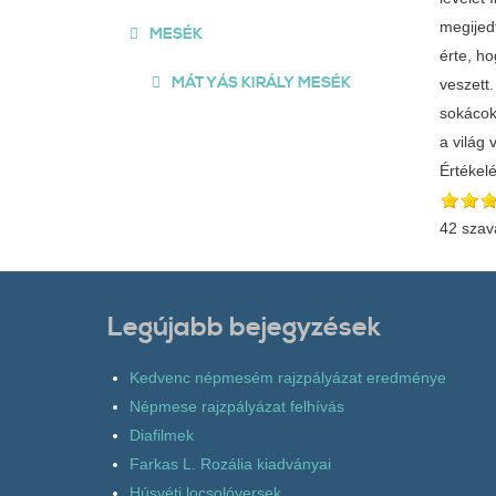
megijedt
MESÉK
érte, ho
MÁTYÁS KIRÁLY MESÉK
veszett.
sokácok
a világ
Értékel
42 szav
Legújabb bejegyzések
Kedvenc népmesém rajzpályázat eredménye
Népmese rajzpályázat felhívás
Diafilmek
Farkas L. Rozália kiadványai
Húsvéti locsolóversek