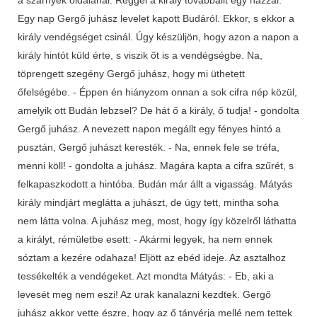
Egy nap Gergő juhász levelet kapott Budáról. Ekkor, s ekkor a
király vendégséget csinál. Úgy készüljön, hogy azon a napon a
király hintót küld érte, s viszik őt is a vendégségbe. Na,
töprengett szegény Gergő juhász, hogy mi üthetett
őfelségébe. - Éppen én hiányzom onnan a sok cifra nép közül,
amelyik ott Budán lebzsel? De hát ő a király, ő tudja! - gondolta
Gergő juhász. A nevezett napon megállt egy fényes hintó a
pusztán, Gergő juhászt keresték. - Na, ennek fele se tréfa,
menni köll! - gondolta a juhász. Magára kapta a cifra szűrét, s
felkapaszkodott a hintóba. Budán már állt a vigasság. Mátyás
király mindjárt meglátta a juhászt, de úgy tett, mintha soha
nem látta volna. A juhász meg, most, hogy így közelről láthatta
a királyt, rémületbe esett: - Akármi legyek, ha nem ennek
sóztam a kezére odahaza! Eljött az ebéd ideje. Az asztalhoz
tessékelték a vendégeket. Azt mondta Mátyás: - Eb, aki a
levesét meg nem eszi! Az urak kanalazni kezdtek. Gergő
juhász akkor vette észre, hogy az ő tányérja mellé nem tettek