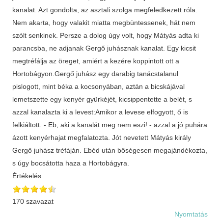
kanalat. Azt gondolta, az asztali szolga megfeledkezett róla.
Nem akarta, hogy valakit miatta megbüntessenek, hát nem
szólt senkinek. Persze a dolog úgy volt, hogy Mátyás adta ki
parancsba, ne adjanak Gergő juhásznak kanalat. Egy kicsit
megtréfálja az öreget, amiért a kezére koppintott ott a
Hortobágyon.Gergő juhász egy darabig tanácstalanul
pislogott, mint béka a kocsonyában, aztán a bicskájával
lemetszette egy kenyér gyürkéjét, kicsippentette a belét, s
azzal kanalazta ki a levest:Amikor a levese elfogyott, ő is
felkiáltott: - Eb, aki a kanalát meg nem eszi! - azzal a jó puhára
ázott kenyérhajat megfalatozta. Jót nevetett Mátyás király
Gergő juhász tréfáján. Ebéd után bőségesen megajándékozta,
s úgy bocsátotta haza a Hortobágyra.
Értékelés
170 szavazat
Nyomtatás