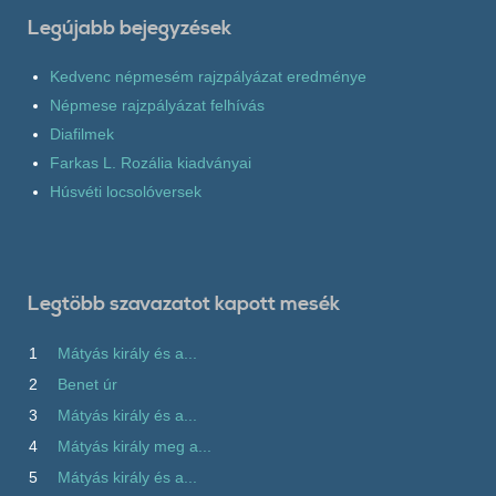
Legújabb bejegyzések
Kedvenc népmesém rajzpályázat eredménye
Népmese rajzpályázat felhívás
Diafilmek
Farkas L. Rozália kiadványai
Húsvéti locsolóversek
Legtöbb szavazatot kapott mesék
1
Mátyás király és a...
2
Benet úr
3
Mátyás király és a...
4
Mátyás király meg a...
5
Mátyás király és a...