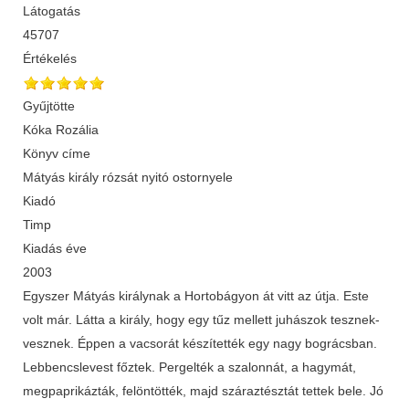
Látogatás
45707
Értékelés
Gyűjtötte
Kóka Rozália
Könyv címe
Mátyás király rózsát nyitó ostornyele
Kiadó
Timp
Kiadás éve
2003
Egyszer Mátyás királynak a Hortobágyon át vitt az útja. Este
volt már. Látta a király, hogy egy tűz mellett juhászok tesznek-
vesznek. Éppen a vacsorát készítették egy nagy bográcsban.
Lebbencslevest főztek. Pergelték a szalonnát, a hagymát,
megpaprikázták, felöntötték, majd száraztésztát tettek bele. Jó