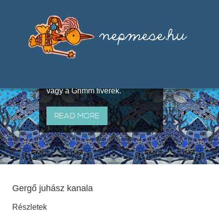
Válogatások a szájhagyomány
útján terjedő elbeszélésekből,
melyeket olyan ismert gyűjtők
állítottak össze, mint Benedek
Elek, Illyés Gyula, Arany László
vagy a Grimm fivérek.
READ MORE
Gergő juhász kanala
Részletek