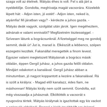
szaga volt az ételnek. Mátyás éhes is volt. Fel s alá járt a
nyeldeklője. Gondolta, meghívatja magát vacsorára. Közelebb
lépett hát: - Adjon isten, jó estét! - Adjon isten, neked is,
atyámfia! Mi járatban vagy? - kérdezte a juhos gazda. -
Mátyás deák vagyok, szolgálat után járok. Igen megéheztem,
adnának-e valami ennivalót? Megfizetném tisztességgel. -
Szívesen látunk a bográcsunknál. A fizetséggel meg ne gondolj
semmit, deák úr! Jut is, marad is. Elkészült a lebbencs, szépen
eszegetni kezdtek. Fakanállal meregették a finom levest.
Egyszer valami megtetszett Mátyásnak a bogrács másik
oldalán, éppen Gergő juhász, a juhos gazda felőli oldalon.
Mindjárt odakotort a kanalával. Gergő juhász abban a
minutumban, jó nagyot koppantott a kezére a fakanalával. Rá
is szólt a királyra: - Magad elől kanalazz, édes fiam, ne
máshonnan! Mátyás király nem szólt semmit. Gondolta, ezt
még visszaadja a juhásznak. Elköltötték a vacsorát s
nyugovóra tértek. Mátyás királynak is igazítottak egy kis vackot
a szárnyék oldalánál. Reggel a király továbbállt egy házzal.