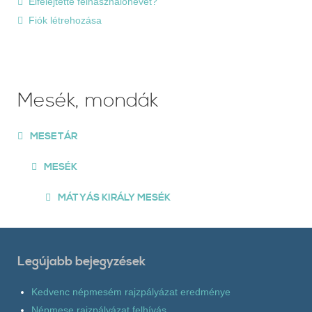
Elfelejtette felhasználónevét?
Fiók létrehozása
Mesék, mondák
MESETÁR
MESÉK
MÁTYÁS KIRÁLY MESÉK
Legújabb bejegyzések
Kedvenc népmesém rajzpályázat eredménye
Népmese rajzpályázat felhívás