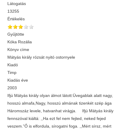
Látogatás
13255
Értékelés
Gyűjtötte
Kóka Rozália
Könyv címe
Mátyás király rózsát nyitó ostornyele
Kiadó
Timp
Kiadás éve
2003
Ifjú Mátyás király olyan álmot látott:Üvegablak alatt nagy,
hosszú almafa,Nagy, hosszú almának tizenkét szép ága
Háromszáz levele, hatvanhat virágja. Ifjú Mátyás király
fennszóval kiáltá: ,,Ha ezt fel nem fejted, neked fejed
veszem.”Ő is elfordula, sírogatni foga. ,,Mért sírsz, mért