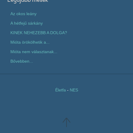
Legújabb mesék
Az okos leány
A hétfejű sárkány
KINEK NEHEZEBB A DOLGA?
Mióta örökölhetik a...
Mióta nem választanak...
Bővebben...
Életfa
-
NES