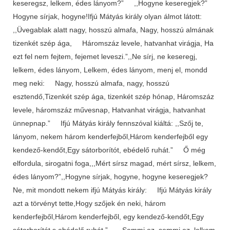
keseregsz, lelkem, édes lányom?” ,,Hogyne keseregjek?”
Hogyne sírjak, hogyne!Ifjú Mátyás király olyan álmot látott:
,,Üvegablak alatt nagy, hosszú almafa, Nagy, hosszú almának
tizenkét szép ága, Háromszáz levele, hatvanhat virágja, Ha
ezt fel nem fejtem, fejemet leveszi.”,,Ne sírj, ne keseregj,
lelkem, édes lányom, Lelkem, édes lányom, menj el, mondd
meg neki: Nagy, hosszú almafa, nagy, hosszú
esztendő,Tizenkét szép ága, tizenkét szép hónap, Háromszáz
levele, háromszáz művesnap, Hatvanhat virágja, hatvanhat
ünnepnap.” Ifjú Mátyás király fennszóval kiáltá: ,,Szőj te,
lányom, nekem három kenderfejből,Három kenderfejből egy
kendező-kendőt,Egy sátorborítót, ebédelő ruhát.” Ő még
elfordula, sirogatni foga,,,Mért sírsz magad, mért sírsz, lelkem,
édes lányom?”,,Hogyne sírjak, hogyne, hogyne keseregjek?
Ne, mit mondott nekem ifjú Mátyás király: Ifjú Mátyás király
azt a törvényt tette,Hogy szőjek én neki, három
kenderfejből,Három kenderfejből, egy kendező-kendőt,Egy
sátorborítót s ebédelő ruhát.” ,,Semmi ez, semmi ez, lelkem,