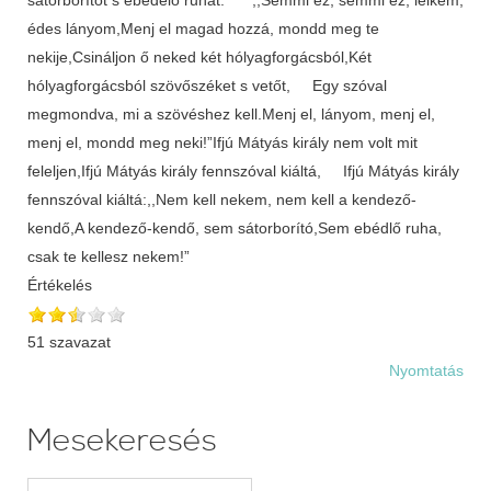
édes lányom,Menj el magad hozzá, mondd meg te
nekije,Csináljon ő neked két hólyagforgácsból,Két
hólyagforgácsból szövőszéket s vetőt, Egy szóval
megmondva, mi a szövéshez kell.Menj el, lányom, menj el,
menj el, mondd meg neki!”Ifjú Mátyás király nem volt mit
feleljen,Ifjú Mátyás király fennszóval kiáltá, Ifjú Mátyás király
fennszóval kiáltá:,,Nem kell nekem, nem kell a kendező-
kendő,A kendező-kendő, sem sátorborító,Sem ebédlő ruha,
csak te kellesz nekem!”
Értékelés
51 szavazat
Nyomtatás
Mesekeresés