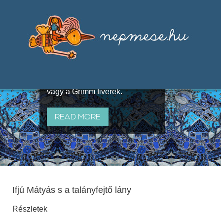
Válogatások a szájhagyomány
útján terjedő elbeszélésekből,
melyeket olyan ismert gyűjtők
állítottak össze, mint Benedek
Elek, Illyés Gyula, Arany László
vagy a Grimm fivérek.
READ MORE
Ifjú Mátyás s a talányfejtő lány
Részletek