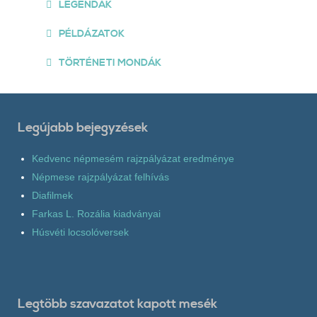
LEGENDÁK
PÉLDÁZATOK
TÖRTÉNETI MONDÁK
Legújabb bejegyzések
Kedvenc népmesém rajzpályázat eredménye
Népmese rajzpályázat felhívás
Diafilmek
Farkas L. Rozália kiadványai
Húsvéti locsolóversek
Legtöbb szavazatot kapott mesék