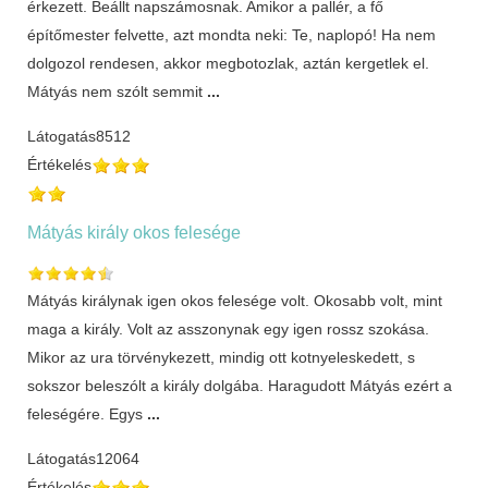
érkezett. Beállt napszámosnak. Amikor a pallér, a fő
építőmester felvette, azt mondta neki: Te, naplopó! Ha nem
dolgozol rendesen, akkor megbotozlak, aztán kergetlek el.
Mátyás nem szólt semmit
...
Látogatás
8512
Értékelés
Mátyás király okos felesége
Mátyás királynak igen okos felesége volt. Okosabb volt, mint
maga a király. Volt az asszonynak egy igen rossz szokása.
Mikor az ura törvénykezett, mindig ott kotnyeleskedett, s
sokszor beleszólt a király dolgába. Haragudott Mátyás ezért a
feleségére. Egys
...
Látogatás
12064
Értékelés