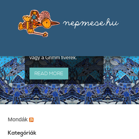
Válogatások a szájhagyomány
útján terjedő elbeszélésekből,
melyeket olyan ismert gyűjtők
állítottak össze, mint Benedek
Elek, Illyés Gyula, Arany László
vagy a Grimm fivérek.
READ MORE
Mondák
Kategóriák