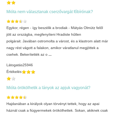
Mióta nem választanak cserzővargát főbírónak?
Egykor, régen - így beszélik a brodiak - Mátyás Olmütz felől
jött az országba, megfenyíteni Hradiste hűtlen
polgárait. Javában ostromolta a várost, és a klastrom alatt már
nagy rést vágott a falakon, amikor váratlanul megjöttek a
csehek. Bekerítették az o
...
Látogatás
25946
Értékelés
Mióta örökölhetik a lányok az apjuk vagyonát?
Hajdanában a királyok olyan törvényt tettek, hogy az apai
háznál csak a fiúgyermekek örökölhettek. Sokan, akiknek csak