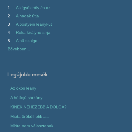
1
A kígyókirály és az...
2
A hadak útja
3
A pöstyéni leánykút
4
Réka királyné sírja
5
A hű szolga
Bővebben...
Legújabb mesék
Az okos leány
A hétfejű sárkány
KINEK NEHEZEBB A DOLGA?
Mióta örökölhetik a...
Mióta nem választanak...