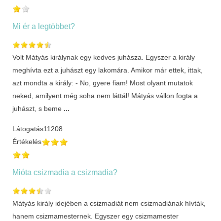
Mi ér a legtöbbet?
Volt Mátyás királynak egy kedves juhásza. Egyszer a király
meghívta ezt a juhászt egy lakomára. Amikor már ettek, ittak,
azt mondta a király: - No, gyere fiam! Most olyant mutatok
neked, amilyent még soha nem láttál! Mátyás vállon fogta a
juhászt, s beme
...
Látogatás
11208
Értékelés
Mióta csizmadia a csizmadia?
Mátyás király idejében a csizmadiát nem csizmadiának hívták,
hanem csizmamesternek. Egyszer egy csizmamester