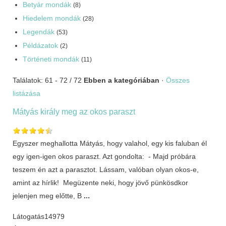
Betyár mondák
(8)
Hiedelem mondák
(28)
Legendák
(53)
Példázatok
(2)
Történeti mondák
(11)
Találatok: 61 - 72 / 72
Ebben a kategóriában
·
Összes
listázása
Mátyás király meg az okos paraszt
Egyszer meghallotta Mátyás, hogy valahol, egy kis faluban él
egy igen-igen okos paraszt. Azt gondolta: - Majd próbára
teszem én azt a parasztot. Lássam, valóban olyan okos-e,
amint az hírlik! Megüzente neki, hogy jövő pünkösdkor
jelenjen meg előtte, B
...
Látogatás
14979