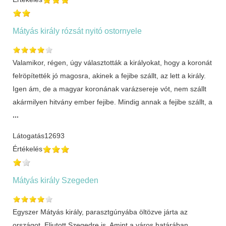
Mátyás király rózsát nyitó ostornyele
Valamikor, régen, úgy választották a királyokat, hogy a koronát
felröpítették jó magosra, akinek a fejibe szállt, az lett a király.
Igen ám, de a magyar koronának varázsereje vót, nem szállt
akármilyen hitvány ember fejibe. Mindig annak a fejibe szállt, a
...
Látogatás
12693
Értékelés
Mátyás király Szegeden
Egyszer Mátyás király, parasztgúnyába öltözve járta az
országot. Eljutott Szegedre is. Amint a város határában