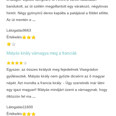
bandukolt, az út szélén megpillantott egy várakozó, négylovas
hintót. Négy gyönyörű deres kapálta a patájával a földet előtte.
Az út mentén e
...
Látogatás
9663
Értékelés
Mátyás király várnagya meg a franciák
Egyszer, az összes királyok meg fejedelmek Visegrádon
gyűléseztek. Mátyás király nem győzte dicsérni az ő magyar
népét. Azt mondta a francia király: - Úgy szeretnék már látni
egy igazi magyart! Mátyás mindjárt üzent a várnagynak, hogy
öltözzön fel ma
...
Látogatás
11600
Értékelés