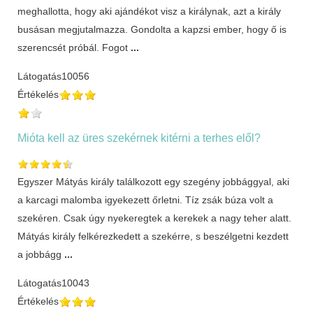
meghallotta, hogy aki ajándékot visz a királynak, azt a király
busásan megjutalmazza. Gondolta a kapzsi ember, hogy ő is
szerencsét próbál. Fogot
...
Látogatás
10056
Értékelés
Mióta kell az üres szekérnek kitérni a terhes elől?
Egyszer Mátyás király találkozott egy szegény jobbággyal, aki
a karcagi malomba igyekezett őrletni. Tíz zsák búza volt a
szekéren. Csak úgy nyekeregtek a kerekek a nagy teher alatt.
Mátyás király felkérezkedett a szekérre, s beszélgetni kezdett
a jobbágg
...
Látogatás
10043
Értékelés