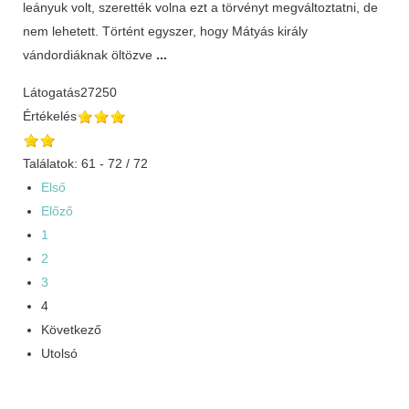
leányuk volt, szerették volna ezt a törvényt megváltoztatni, de
nem lehetett. Történt egyszer, hogy Mátyás király
vándordiáknak öltözve
...
Látogatás
27250
Értékelés
Találatok: 61 - 72 / 72
Első
Előző
1
2
3
4
Következő
Utolsó