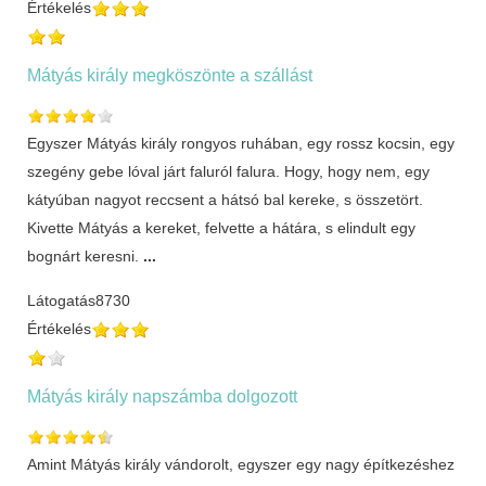
Értékelés
Mátyás király megköszönte a szállást
Egyszer Mátyás király rongyos ruhában, egy rossz kocsin, egy
szegény gebe lóval járt faluról falura. Hogy, hogy nem, egy
kátyúban nagyot reccsent a hátsó bal kereke, s összetört.
Kivette Mátyás a kereket, felvette a hátára, s elindult egy
bognárt keresni.
...
Látogatás
8730
Értékelés
Mátyás király napszámba dolgozott
Amint Mátyás király vándorolt, egyszer egy nagy építkezéshez