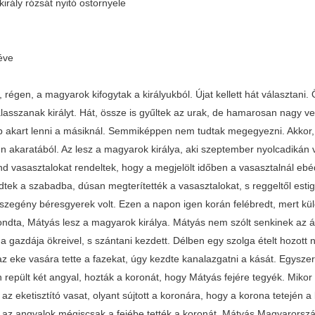
irály rózsát nyitó ostornyele
éve
, régen, a magyarok kifogytak a királyukból. Újat kellett hát választa
álasszanak királyt. Hát, össze is gyűltek az urak, de hamarosan nagy ve
 akart lenni a másiknál. Semmiképpen nem tudtak megegyezni. Akkor, h
en akaratából. Az lesz a magyarok királya, aki szeptember nyolcadikán v
nd vasasztalokat rendeltek, hogy a megjelölt időben a vasasztalnál e
dtek a szabadba, dúsan megterítették a vasasztalokat, s reggeltől estig
szegény béresgyerek volt. Ezen a napon igen korán felébredt, mert kül
ndta, Mátyás lesz a magyarok királya. Mátyás nem szólt senkinek az álom
 gazdája ökreivel, s szántani kezdett. Délben egy szolga ételt hozott ne
 az eke vasára tette a fazekat, úgy kezdte kanalazgatni a kását. Egysz
 repült két angyal, hozták a koronát, hogy Mátyás fejére tegyék. Miko
 az eketisztító vasat, olyant sújtott a koronára, hogy a korona tetején 
az angyalok mégiscsak a fejébe tették a koronát. Mátyás Magyarország k