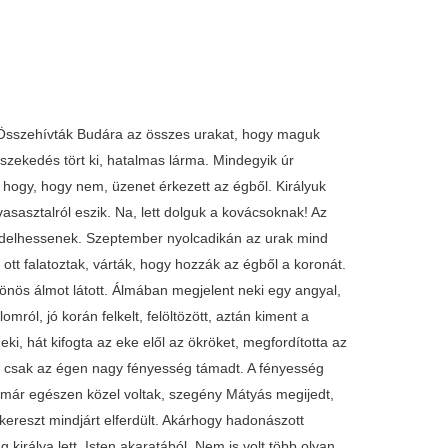
ni. Összehívták Budára az összes urakat, hogy maguk
szekedés tört ki, hatalmas lárma. Mindegyik úr
ogy, hogy nem, üzenet érkezett az égből. Királyuk
asasztalról eszik. Na, lett dolguk a kovácsoknak! Az
bédelhessenek. Szeptember nyolcadikán az urak mind
 ott falatoztak, várták, hogy hozzák az égből a koronát.
önös álmot látott. Álmában megjelent neki egy angyal,
ról, jó korán felkelt, felöltözött, aztán kiment a
ki, hát kifogta az eke elől az ökröket, megfordította az
er csak az égen nagy fényesség támadt. A fényesség
r már egészen közel voltak, szegény Mátyás megijedt,
a kereszt mindjárt elferdült. Akárhogy hadonászott
irálya lett, Isten akaratából. Nem is volt több olyan