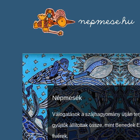
Népmesék
Válogatások a szájhagyomány útján ter
gyűjtők állítottak össze, mint Benedek 
fivérek.