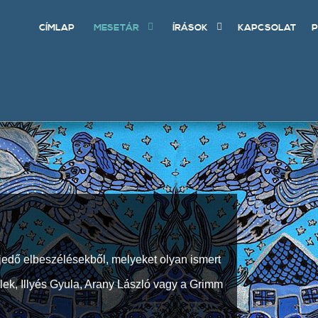
CÍMLAP
MESETÁR
ÍRÁSOK
KAPCSOLAT
P
jedő elbeszélésekből, melyeket olyan ismert
Elek, Illyés Gyula, Arany László vagy a Grimm