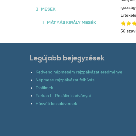
igazságo
MESÉK
Értékel
MÁTYÁS KIRÁLY MESÉK
56 szav
Legújabb bejegyzések
Kedvenc népmesém rajzpályázat eredménye
Népmese rajzpályázat felhívás
Diafilmek
Farkas L. Rozália kiadványai
Húsvéti locsolóversek