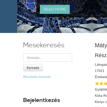
READ MORE
Mesekeresés
Máty
Rész
Látogat
Keresés
17021
Részletes keresés
Értékel
Gyűjtött
Kóka Ro
Bejelentkezés
Könyv 