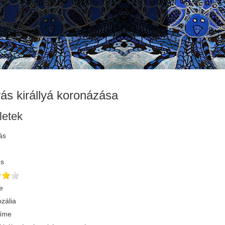
ás királlyá koronázása
letek
ás
és
e
zália
címe