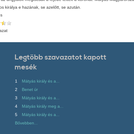
s királya e hazának, se azelőtt, se azután.
és
azat
Legtöbb szavazatot kapott
mesék
1
Mátyás király és a...
2
Benet úr
3
Mátyás király és a...
4
Mátyás király meg a...
5
Mátyás király és a...
Bővebben...