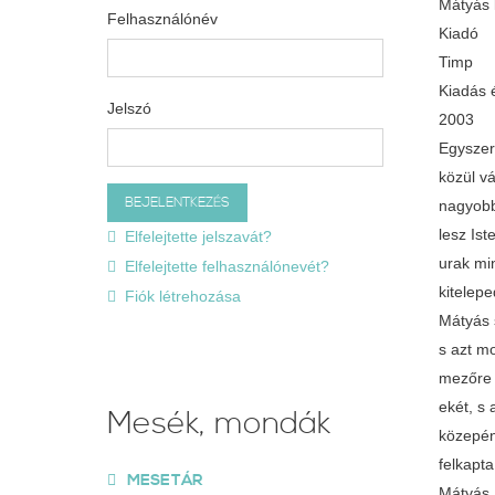
Mátyás k
Felhasználónév
Kiadó
Timp
Kiadás 
Jelszó
2003
Egyszer
közül v
nagyobb
lesz Ist
Elfelejtette jelszavát?
urak mi
Elfelejtette felhasználónevét?
kitelepe
Fiók létrehozása
Mátyás 
s azt mo
mezőre a
ekét, s
Mesék, mondák
közepén
felkapta
MESETÁR
Mátyás, 