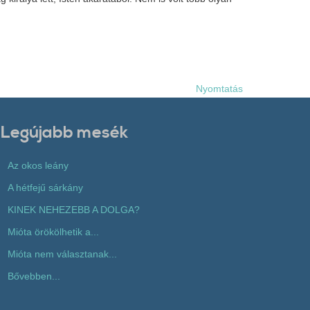
Nyomtatás
Legújabb mesék
Az okos leány
A hétfejű sárkány
KINEK NEHEZEBB A DOLGA?
Mióta örökölhetik a...
Mióta nem választanak...
Bővebben...