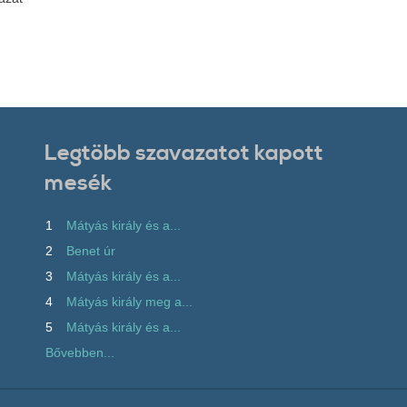
Legtöbb szavazatot kapott
mesék
1
Mátyás király és a...
2
Benet úr
3
Mátyás király és a...
4
Mátyás király meg a...
5
Mátyás király és a...
Bővebben...