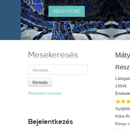
READ MORE
Mesekeresés
Máty
Rész
Látogat
Keresés
13546
Részletes keresés
Értékel
Gyűjtött
Kóka Ro
Bejelentkezés
Könyv 