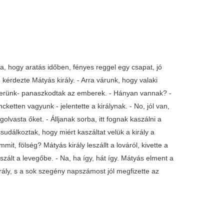
ta, hogy aratás időben, fényes reggel egy csapat, jó
kérdezte Mátyás király. - Arra várunk, hogy valaki
nyerünk- panaszkodtak az emberek. - Hányan vannak? -
cketten vagyunk - jelentette a királynak. - No, jól van,
asta őket. - Álljanak sorba, itt fognak kaszálni a
dálkoztak, hogy miért kaszáltat velük a király a
mit, fölség? Mátyás király leszállt a lováról, kivette a
zált a levegőbe. - Na, ha így, hát így. Mátyás elment a
rály, s a sok szegény napszámost jól megfizette az