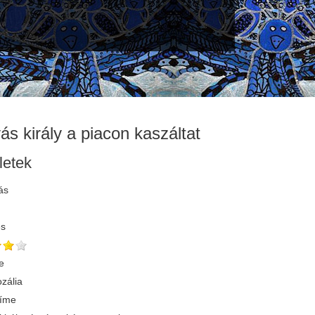
ás király a piacon kaszáltat
letek
ás
és
e
zália
címe