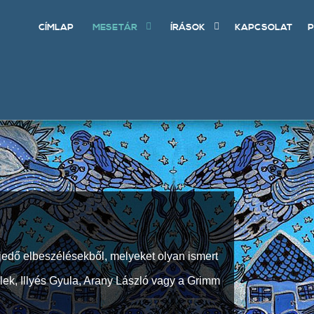
CÍMLAP
MESETÁR
ÍRÁSOK
KAPCSOLAT
P
jedő elbeszélésekből, melyeket olyan ismert
Elek, Illyés Gyula, Arany László vagy a Grimm