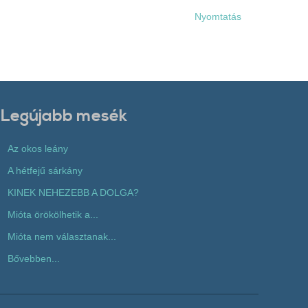
Nyomtatás
Legújabb mesék
Az okos leány
A hétfejű sárkány
KINEK NEHEZEBB A DOLGA?
Mióta örökölhetik a...
Mióta nem választanak...
Bővebben...