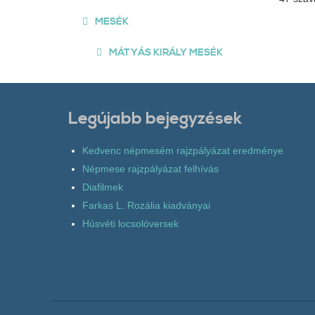
MESÉK
MÁTYÁS KIRÁLY MESÉK
Legújabb bejegyzések
Kedvenc népmesém rajzpályázat eredménye
Népmese rajzpályázat felhívás
Diafilmek
Farkas L. Rozália kiadványai
Húsvéti locsolóversek