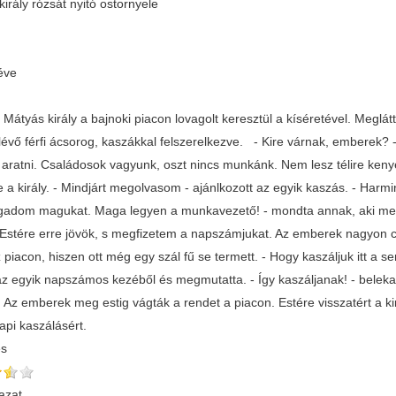
irály rózsát nyitó ostornyele
éve
Mátyás király a bajnoki piacon lovagolt keresztül a kíséretével. Meglát
évő férfi ácsorog, kaszákkal felszerelkezve. - Kire várnak, emberek? - 
n aratni. Családosok vagyunk, oszt nincs munkánk. Nem lesz télire ke
 a király. - Mindjárt megolvasom - ajánlkozott az egyik kaszás. - Harmin
ogadom magukat. Maga legyen a munkavezető! - mondta annak, aki megolv
 Estére erre jövök, s megfizetem a napszámjukat. Az emberek nagyon csu
piacon, hiszen ott még egy szál fű se termett. - Hogy kaszáljuk itt a sem
az egyik napszámos kezéből és megmutatta. - Így kaszáljanak! - belekas
. Az emberek meg estig vágták a rendet a piacon. Estére visszatért a ki
api kaszálásért.
és
azat