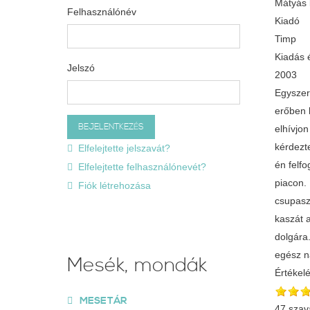
Mátyás k
Felhasználónév
Kiadó
Timp
Kiadás 
Jelszó
2003
Egyszer 
erőben l
elhívjo
kérdezte
Elfelejtette jelszavát?
én felf
Elfelejtette felhasználónevét?
piacon.
Fiók létrehozása
csupasz 
kaszát 
dolgára
egész n
Mesék, mondák
Értékel
MESETÁR
47 szav