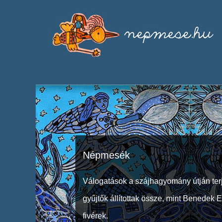
Népmesék
Válogatások a szájhagyomány útján ter
gyűjtők állítottak össze, mint Benedek 
fivérek.